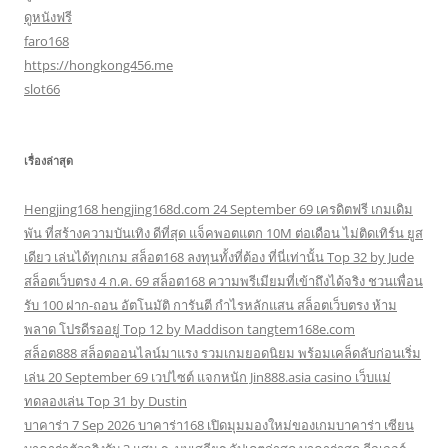
ดูหนังฟรี
faro168
https://hongkong456.me
slot66
เรื่องล่าสุด
Hengjing168 hengjing168d.com 24 September 69 เครดิตฟรี เกมเดิม
พัน ที่สร้างความบันเทิง ดีที่สุด แจ็คพอตแตก 10M ต่อเดือน ไม่ติดเทิร์น ยูส
เดียว เล่นได้ทุกเกม สล็อต168 ลงทุนทั้งที่ต้อง ที่นี่เท่านั้น Top 32 by Jude
สล็อตเว็บตรง 4 ก.ค. 69 สล็อต168 ความพรีเมียมที่เข้าถึงได้จริง ชวนเพื่อน
รับ 100 ฝาก-ถอน อัตโนมัติ การันตี กำไรหลักแสน สล็อตเว็บตรง ห้าม
พลาด โปรดีรออยู่ Top 12 by Maddison tangtem168e.com
สล็อต888 สล็อตออนไลน์มาแรง รวมเกมยอดนิยม พร้อมเคล็ดลับก่อนเริ่ม
เล่น 20 September 69 เวปไซต์ แจกหนัก Jin888.asia casino เว็บแม่
ทดลองเล่น Top 31 by Dustin
บาคาร่า 7 Sep 2026 บาคาร่า168 เปิดมุมมองใหม่ของเกมบาคาร่า เซียน