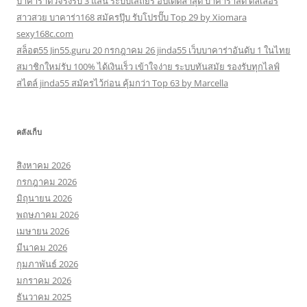
บาคาร่าตัวจริงรับ 3 แสน ระบบเสถียร อัปเดตล่าสุด บาคาร่าสด ดีลเลอร์
สาวสวย บาคาร่า168 สมัครปุ๊บ รับโปรปั๊บ Top 29 by Xiomara
sexy168c.com
สล็อต55 Jin55.guru 20 กรกฎาคม 26 jinda55 เว็บบาคาร่าอันดับ 1 ในไทย
สมาชิกใหม่รับ 100% ได้เงินเร็ว เข้าใจง่าย ระบบทันสมัย รองรับทุกไลฟ์
สไตล์ jinda55 สมัครไว้ก่อน คุ้มกว่า Top 63 by Marcella
คลังเก็บ
สิงหาคม 2026
กรกฎาคม 2026
มิถุนายน 2026
พฤษภาคม 2026
เมษายน 2026
มีนาคม 2026
กุมภาพันธ์ 2026
มกราคม 2026
ธันวาคม 2025