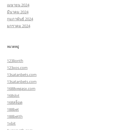
เมษายน 2024
มีนาคม 2024
กุมภาพันธ์ 2024
มกราคม 2024
หมวดหมู่
123lionth
123xos.com
13satanbets.com
13satanbets.com
1688vegasx.com
168slot
168สล็อต
188bet
188betth
1xbit