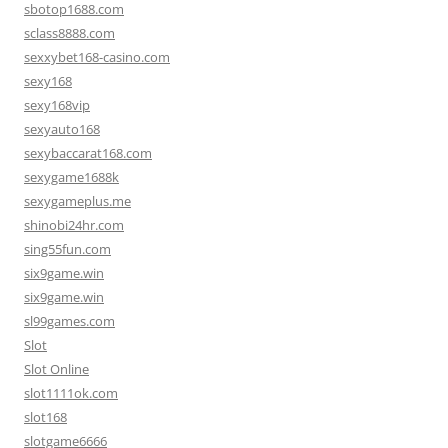
sbotop1688.com
sclass8888.com
sexxybet168-casino.com
sexy168
sexy168vip
sexyauto168
sexybaccarat168.com
sexygame1688k
sexygameplus.me
shinobi24hr.com
sing55fun.com
six9game.win
six9game.win
sl99games.com
Slot
Slot Online
slot1111ok.com
slot168
slotgame6666