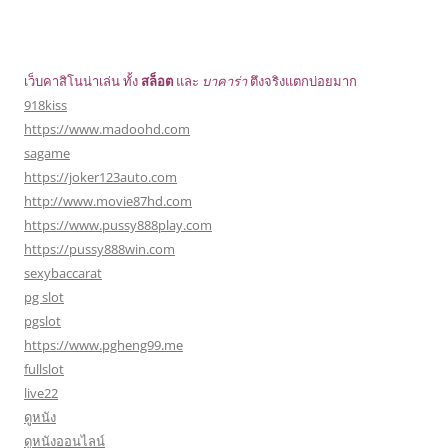
เว็บคาสิโนน่าเล่น ทั้ง
สล็อต
และ
บาคาร่า
ตึงจริงแตกบ่อยมาก
918kiss
https://www.madoohd.com
sagame
https://joker123auto.com
http://www.movie87hd.com
https://www.pussy888play.com
https://pussy888win.com
sexybaccarat
pg slot
pgslot
https://www.pgheng99.me
fullslot
live22
ดูหนัง
ดูหนังออนไลน์