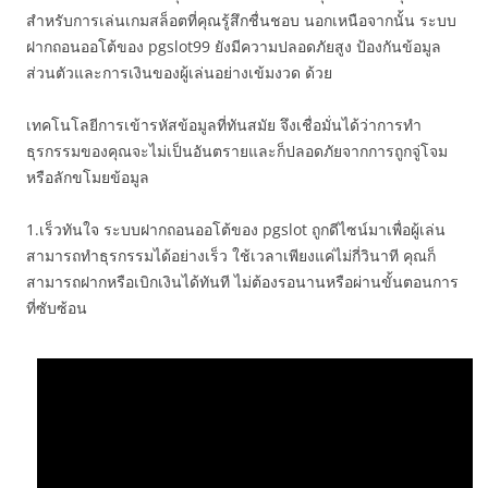
สำหรับการเล่นเกมสล็อตที่คุณรู้สึกชื่นชอบ นอกเหนือจากนั้น ระบบ
ฝากถอนออโต้ของ pgslot99 ยังมีความปลอดภัยสูง ป้องกันข้อมูล
ส่วนตัวและการเงินของผู้เล่นอย่างเข้มงวด ด้วย
เทคโนโลยีการเข้ารหัสข้อมูลที่ทันสมัย จึงเชื่อมั่นได้ว่าการทำ
ธุรกรรมของคุณจะไม่เป็นอันตรายและก็ปลอดภัยจากการถูกจู่โจม
หรือลักขโมยข้อมูล
1.เร็วทันใจ ระบบฝากถอนออโต้ของ pgslot ถูกดีไซน์มาเพื่อผู้เล่น
สามารถทำธุรกรรมได้อย่างเร็ว ใช้เวลาเพียงแค่ไม่กี่วินาที คุณก็
สามารถฝากหรือเบิกเงินได้ทันที ไม่ต้องรอนานหรือผ่านขั้นตอนการ
ที่ซับซ้อน