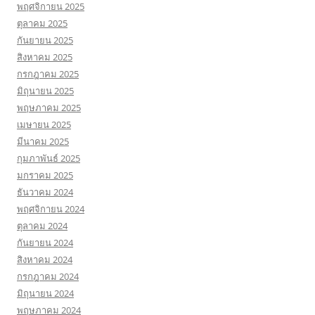
พฤศจิกายน 2025
ตุลาคม 2025
กันยายน 2025
สิงหาคม 2025
กรกฎาคม 2025
มิถุนายน 2025
พฤษภาคม 2025
เมษายน 2025
มีนาคม 2025
กุมภาพันธ์ 2025
มกราคม 2025
ธันวาคม 2024
พฤศจิกายน 2024
ตุลาคม 2024
กันยายน 2024
สิงหาคม 2024
กรกฎาคม 2024
มิถุนายน 2024
พฤษภาคม 2024