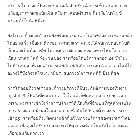
บริการ ไม่ว่าจะเป็นการช่วยเหลือสำหรับเพื่อการเข้าเล่นเกม การ
แก้ปัญหาการฝากเบิกเงิน หรือการตอบคำถามเกี่ยวกับโปรโมชั่
นรวมทั้งโบนัสที่มีอยู่
ยิ่งไปกว่านี้ คณะทำงานยังพร้อมตอบสนองในสิ่งที่ต้องการของลูกค้า
ได้อย่างเร็ว เมื่อคุณติดต่อมาหาพวกเรา คุณจะได้รับการตอบกลับที่
เร็วและเป็นมืออาชีพ ไม่ว่าคุณจะติดต่อผ่านช่องทางไหน ไม่ว่าจะ
เป็นแชทสด ไลน์ ทีมงานของเราพร้อมให้บริการตลอด 24 ชั่วโมง
ไม่มีวันหยุด เพื่อคุณสามารถเพลิดเพลินกับการเล่นสล็อตออนไลน์ได้
อย่างไร้ข้อกังวลใจและก็มีประสบการณ์การเล่นที่ดีเยี่ยมที่สุด
การโต้ตอบที่รวดเร็วและก็การบริการที่มีประสิทธิภาพของทีมงาน
pgslot99 เป็นสิ่งที่พวกเราเอาใจใส่แล้วก็พัฒนาตลอดระยะเวลา
เพราะพวกเราเข้าใจว่าการบริการที่ดีเป็นสิ่งที่จำเป็นที่สุดสำหรับใน
การสร้างความพึงพอใจและความเชื่อมั่นให้กับลูกค้าของเรา ทาง
เข้าpg เราพร้อมที่จะพัฒนาแล้วก็แก้ไขการบริการของพวกเราโดย
ตลอด เพื่อคุณได้รับประสบการณ์ที่สุดยอดที่สุดในครั้งใดก็ตามคุณ
เลือกเล่นกับพวกเรา