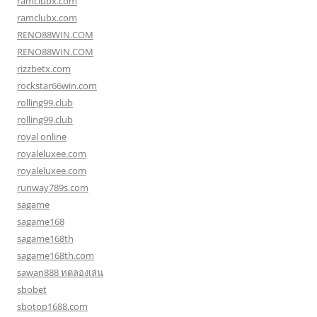
ramclubx.com
ramclubx.com
RENO88WIN.COM
RENO88WIN.COM
rizzbetx.com
rockstar66win.com
rolling99.club
rolling99.club
royal online
royaleluxee.com
royaleluxee.com
runway789s.com
sagame
sagame168
sagame168th
sagame168th.com
sawan888 ทดลองเล่น
sbobet
sbotop1688.com