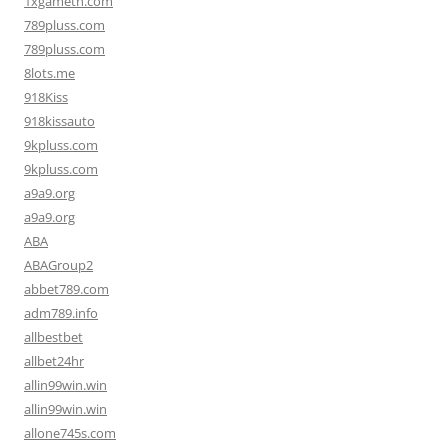
1xgameth.com
789pluss.com
789pluss.com
8lots.me
918Kiss
918kissauto
9kpluss.com
9kpluss.com
a9a9.org
a9a9.org
ABA
ABAGroup2
abbet789.com
adm789.info
allbestbet
allbet24hr
allin99win.win
allin99win.win
allone745s.com