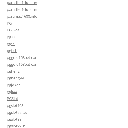
paradise1club.fun
paradise1club.fun
paramax1688.info
PG
PG Slot
pg77
pg99
pgfish
pggold168bet.com
pggold168bet.com
pgheng
pgheng99
pgjoker
pgk44
PGSlot
pgslot168
pgslot77.tech
pgslot99
pgslot99.in