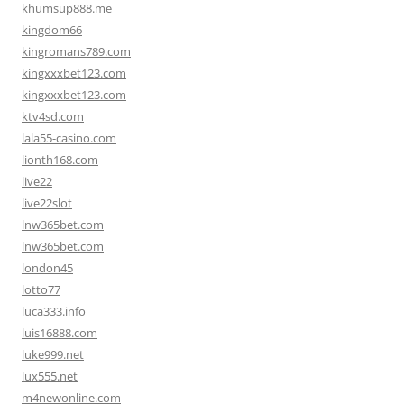
khumsup888.me
kingdom66
kingromans789.com
kingxxxbet123.com
kingxxxbet123.com
ktv4sd.com
lala55-casino.com
lionth168.com
live22
live22slot
lnw365bet.com
lnw365bet.com
london45
lotto77
luca333.info
luis16888.com
luke999.net
lux555.net
m4newonline.com