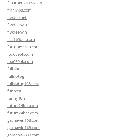
fcharoenkit168.com
finnivips.com
fiwdee.bet
fiwdee.win
fiwdee.win
fizz169bet.com
fortune99vip.com
fox689ok.com
fox689ok.com
fullslot
fullslotpg
fullslotpg168.com
funny18
funny18.in
future24bet.com
future24bet.com
gachawin168.com
gachawin168.com
gamehit8888.com