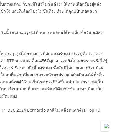
เว็บตรงแต่ละเว็บจะมีโปรโมชั่นต่างๆให้ท่านเลือกรับอยู่แล้ว
ข้าใจ และก็เลือกโปรโมชั่นที่จะช่วยให้คุณเป็นต่อและก็
นี้ เล่นเกมpgslotที่เหมาะสมที่สุดได้ทุกเมื่อเชื่อวัน สมัคร
บตรง pg มิได้ยากอย่างที่คิดเลยครับผม จริงอยู่ที่ว่า อาจจะ
่า ค่า RTP ของเกมสล็อต456ที่คุณอาจจะยังไม่เคยทราบหรือได้รู้
จะรู้เรื่องมากยิ่งขึ้นครับผม ซึ่งมันมิได้ยากเลย หรือแม้แต่
ดลับพื้นฐานที่คุณสามารถนำมาประยุกต์กับตัวเองได้ทั้งสิ้น
ารเล่นสล็อต456บนเว็บไซต์ตรงดียิ่งขึ้นแน่นอน เพราะฉะนั้น
หม่เพื่อเล่นเกมที่เหมาะสมที่สุดได้แต่ละวัน ลงทะเบียนเป็น
สมัครเลย!
11 DEC 2024 Bernardo คาสิโน สล็อตแตกง่าย Top 19