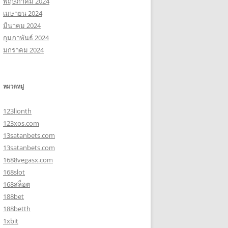
พฤษภาคม 2024
เมษายน 2024
มีนาคม 2024
กุมภาพันธ์ 2024
มกราคม 2024
หมวดหมู่
123lionth
123xos.com
13satanbets.com
13satanbets.com
1688vegasx.com
168slot
168สล็อต
188bet
188betth
1xbit