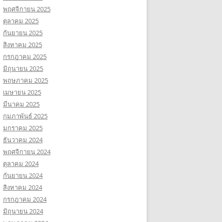
พฤศจิกายน 2025
ตุลาคม 2025
กันยายน 2025
สิงหาคม 2025
กรกฎาคม 2025
มิถุนายน 2025
พฤษภาคม 2025
เมษายน 2025
มีนาคม 2025
กุมภาพันธ์ 2025
มกราคม 2025
ธันวาคม 2024
พฤศจิกายน 2024
ตุลาคม 2024
กันยายน 2024
สิงหาคม 2024
กรกฎาคม 2024
มิถุนายน 2024