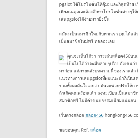
pgslot ใช้โปรโมชั่นให้คุ้ม: และก็สุดท้าย 
เพียงแค่คุณจะต้องศึกษาโปรโมชั่นต่างๆให้เ
เล่นpgslotได้ง่ายมากยิ่งขึ้น
สมัครเป็นสมาชิกใหม่กับพวกเรา pg ได้แล้ววัน
เป็นสมาชิกใหม่ฟรี ทดลองเลย!
คุณจะเห็นได้ว่า การเล่นสล็อต456บนเว็
เป็นไปได้ว่าจะมีหลายๆเรื่อง ดังเช่นว
มาก่อน แต่ภายหลังบทความนี้ของเราแล้ว ก็คง
แนวทางการเล่นpgslotที่ผมแนะนำก็เป็นเคล็
รวมทั้งผมมั่นใจเลยว่า มันจะช่วยปรับให้ก
ถ้าเกิดคุณพร้อมแล้ว ลงทะเบียนเป็นสมาชิกใ
สมาชิกฟรี ไม่มีค่าขนบธรรมเนียมแน่นอน 
เว็บตรงสล็อต
สล็อต456
hongkong456.co 
ขอขอบคุณ Ref.
สล็อต