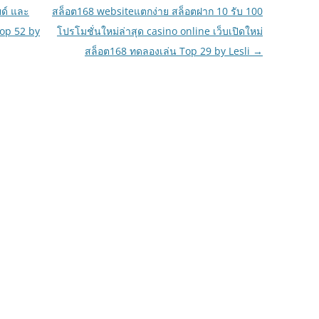
ด์ และ
สล็อต168 websiteแตกง่าย สล็อตฝาก 10 รับ 100
Top 52 by
โปรโมชั่นใหม่ล่าสุด casino online เว็บเปิดใหม่
สล็อต168 ทดลองเล่น Top 29 by Lesli
→