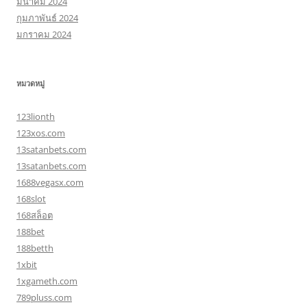
มีนาคม 2024
กุมภาพันธ์ 2024
มกราคม 2024
หมวดหมู่
123lionth
123xos.com
13satanbets.com
13satanbets.com
1688vegasx.com
168slot
168สล็อต
188bet
188betth
1xbit
1xgameth.com
789pluss.com