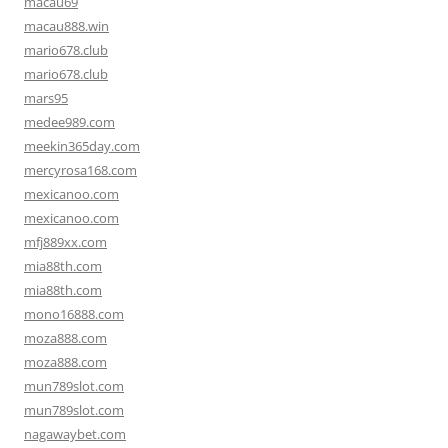
macau69
macau888.win
mario678.club
mario678.club
mars95
medee989.com
meekin365day.com
mercyrosa168.com
mexicanoo.com
mexicanoo.com
mfj889xx.com
mia88th.com
mia88th.com
mono16888.com
moza888.com
moza888.com
mun789slot.com
mun789slot.com
nagawaybet.com