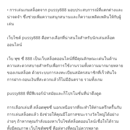
• การเล่นเกมสล็อตจาก pussy888 มอบประสบการณ์ที่แตกต่างและ
น่าจดจำ ซึ่งช่วยเพิ่มความสนุกสนานและก็ความเพลิดเพลินให้กับผู้
เล่น
เว็บไซต์ pussy888 คือทางเลือกที่น่าสนใจสำหรับนักเล่นสล็อต
ออนไลน์
เว็บ พุซ ซี่ 888 เป็นเว็บสล็อตออนไลน์ที่มีคุณลักษณะเด่นในด้าน
ความสะดวกสบายสำหรับเพื่อการใช้งานรวมทั้งความมากมายหลาย
ของเกมสล็อต ด้วยระบบการลงทะเบียนสมัครสมาชิกที่เร็วทันใจ
การฝาก-ถอนเงินที่สะดวกแล้วก็ไม่มีอันตราย รวมทั้งเกม
pussy888 ที่มีฟีเจอร์นำสมัยและก็โปรโมชั่นที่น่าดึงดูด
การเลือกเล่นที่ สล็อตพุซซี่ นอกเหนือจากที่จะทำให้ท่านครึกครื้นกับ
การเล่นสล็อตแล้ว ยังช่วยให้คุณมีโอกาสชนะรางวัลใหญ่ได้อย่าง
ง่ายๆ ถ้าหากคุณกำลังมองหาเว็บไซต์สล็อตออนไลน์เชื่อใจได้รวม
ทั้งมีคุณภาพ เว็บไซต์พุซซี่ คือลู่ทางที่คุณไม่ควรพลาด