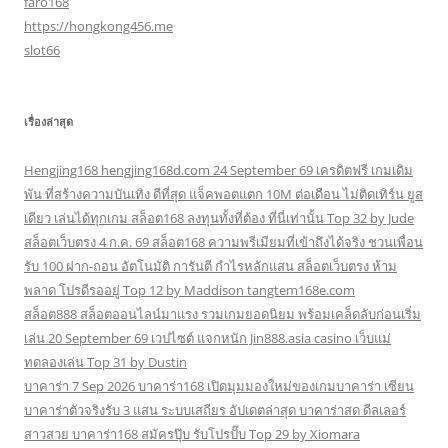
faro168
https://hongkong456.me
slot66
เรื่องล่าสุด
Hengjing168 hengjing168d.com 24 September 69 เครดิตฟรี เกมเดิม
พัน ที่สร้างความบันเทิง ดีที่สุด แจ็คพอตแตก 10M ต่อเดือน ไม่ติดเทิร์น ยูส
เดียว เล่นได้ทุกเกม สล็อต168 ลงทุนทั้งที่ต้อง ที่นี่เท่านั้น Top 32 by Jude
สล็อตเว็บตรง 4 ก.ค. 69 สล็อต168 ความพรีเมียมที่เข้าถึงได้จริง ชวนเพื่อน
รับ 100 ฝาก-ถอน อัตโนมัติ การันตี กำไรหลักแสน สล็อตเว็บตรง ห้าม
พลาด โปรดีรออยู่ Top 12 by Maddison tangtem168e.com
สล็อต888 สล็อตออนไลน์มาแรง รวมเกมยอดนิยม พร้อมเคล็ดลับก่อนเริ่ม
เล่น 20 September 69 เวปไซต์ แจกหนัก Jin888.asia casino เว็บแม่
ทดลองเล่น Top 31 by Dustin
บาคาร่า 7 Sep 2026 บาคาร่า168 เปิดมุมมองใหม่ของเกมบาคาร่า เซียน
บาคาร่าตัวจริงรับ 3 แสน ระบบเสถียร อัปเดตล่าสุด บาคาร่าสด ดีลเลอร์
สาวสวย บาคาร่า168 สมัครปุ๊บ รับโปรปั๊บ Top 29 by Xiomara