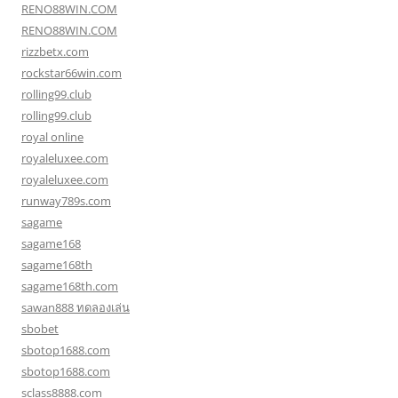
RENO88WIN.COM
RENO88WIN.COM
rizzbetx.com
rockstar66win.com
rolling99.club
rolling99.club
royal online
royaleluxee.com
royaleluxee.com
runway789s.com
sagame
sagame168
sagame168th
sagame168th.com
sawan888 ทดลองเล่น
sbobet
sbotop1688.com
sbotop1688.com
sclass8888.com