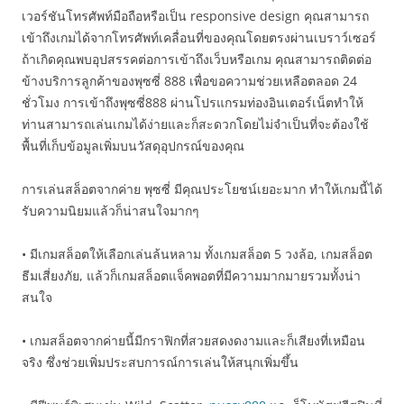
เวอร์ชันโทรศัพท์มือถือหรือเป็น responsive design คุณสามารถ
เข้าถึงเกมได้จากโทรศัพท์เคลื่อนที่ของคุณโดยตรงผ่านเบราว์เซอร์
ถ้าเกิดคุณพบอุปสรรคต่อการเข้าถึงเว็บหรือเกม คุณสามารถติดต่อ
ข้างบริการลูกค้าของพุซซี่ 888 เพื่อขอความช่วยเหลือตลอด 24
ชั่วโมง การเข้าถึงพุซซี่888 ผ่านโปรแกรมท่องอินเตอร์เน็ตทำให้
ท่านสามารถเล่นเกมได้ง่ายและก็สะดวกโดยไม่จำเป็นที่จะต้องใช้
พื้นที่เก็บข้อมูลเพิ่มบนวัสดุอุปกรณ์ของคุณ
การเล่นสล็อตจากค่าย พุซซี่ มีคุณประโยชน์เยอะมาก ทำให้เกมนี้ได้
รับความนิยมแล้วก็น่าสนใจมากๆ
• มีเกมสล็อตให้เลือกเล่นล้นหลาม ทั้งเกมสล็อต 5 วงล้อ, เกมสล็อต
ธีมเสี่ยงภัย, แล้วก็เกมสล็อตแจ็คพอตที่มีความมากมายรวมทั้งน่า
สนใจ
• เกมสล็อตจากค่ายนี้มีกราฟิกที่สวยสดงดงามและก็เสียงที่เหมือน
จริง ซึ่งช่วยเพิ่มประสบการณ์การเล่นให้สนุกเพิ่มขึ้น