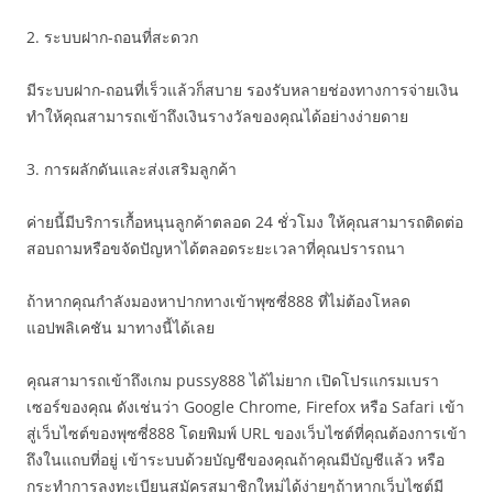
2. ระบบฝาก-ถอนที่สะดวก
มีระบบฝาก-ถอนที่เร็วแล้วก็สบาย รองรับหลายช่องทางการจ่ายเงิน
ทำให้คุณสามารถเข้าถึงเงินรางวัลของคุณได้อย่างง่ายดาย
3. การผลักดันและส่งเสริมลูกค้า
ค่ายนี้มีบริการเกื้อหนุนลูกค้าตลอด 24 ชั่วโมง ให้คุณสามารถติดต่อ
สอบถามหรือขจัดปัญหาได้ตลอดระยะเวลาที่คุณปรารถนา
ถ้าหากคุณกำลังมองหาปากทางเข้าพุซซี่888 ที่ไม่ต้องโหลด
แอปพลิเคชัน มาทางนี้ได้เลย
คุณสามารถเข้าถึงเกม pussy888 ได้ไม่ยาก เปิดโปรแกรมเบรา
เซอร์ของคุณ ดังเช่นว่า Google Chrome, Firefox หรือ Safari เข้า
สู่เว็บไซต์ของพุซซี่888 โดยพิมพ์ URL ของเว็บไซต์ที่คุณต้องการเข้า
ถึงในแถบที่อยู่ เข้าระบบด้วยบัญชีของคุณถ้าคุณมีบัญชีแล้ว หรือ
กระทำการลงทะเบียนสมัครสมาชิกใหม่ได้ง่ายๆถ้าหากเว็บไซต์มี