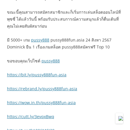
ขณะนี้คุณสามารถสมัครสมาชิกและก็เริ่มการเล่นสล็อตออนไลน์ที่
พุซซี่ ได้แล้ววันนี้ พร้อมรับประสบการณ์ความสนุกแล้วก็ตื่นเต้นที่
คุณไม่เคยสัมผัสมาก่อน
มี 5000+ เกม
pussy888
pussy888fun.asia 24 สิงหา 2567
Dominick ยืน 1 เรื่องเกมสล็อต pussy888สมัครฟรี Top 10
ขอขอบคุณเว็ปไซต์
pussy888
https://bit.ly/pussy888fun-asia
https://rebrand.ly/pussy888fun-asia
https://wow.in.th/pussy888fun-asia
https://cutt.ly/3evqxBwq