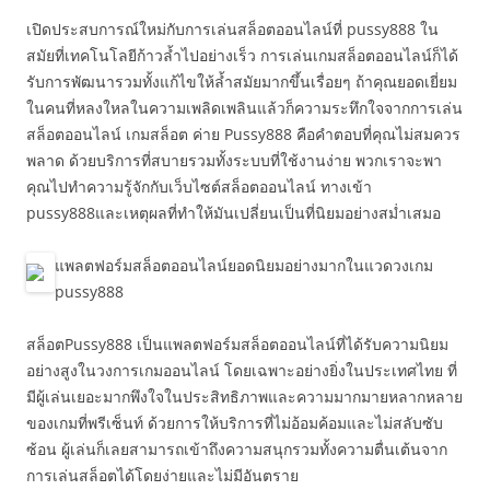
เปิดประสบการณ์ใหม่กับการเล่นสล็อตออนไลน์ที่ pussy888 ใน
สมัยที่เทคโนโลยีก้าวล้ำไปอย่างเร็ว การเล่นเกมสล็อตออนไลน์ก็ได้
รับการพัฒนารวมทั้งแก้ไขให้ล้ำสมัยมากขึ้นเรื่อยๆ ถ้าคุณยอดเยี่ยม
ในคนที่หลงใหลในความเพลิดเพลินแล้วก็ความระทึกใจจากการเล่น
สล็อตออนไลน์ เกมสล็อต ค่าย Pussy888 คือคำตอบที่คุณไม่สมควร
พลาด ด้วยบริการที่สบายรวมทั้งระบบที่ใช้งานง่าย พวกเราจะพา
คุณไปทำความรู้จักกับเว็บไซต์สล็อตออนไลน์ ทางเข้า
pussy888และเหตุผลที่ทำให้มันเปลี่ยนเป็นที่นิยมอย่างสม่ำเสมอ
แพลตฟอร์มสล็อตออนไลน์ยอดนิยมอย่างมากในแวดวงเกม
pussy888
สล็อตPussy888 เป็นแพลตฟอร์มสล็อตออนไลน์ที่ได้รับความนิยม
อย่างสูงในวงการเกมออนไลน์ โดยเฉพาะอย่างยิ่งในประเทศไทย ที่
มีผู้เล่นเยอะมากพึงใจในประสิทธิภาพและความมากมายหลากหลาย
ของเกมที่พรีเซ็นท์ ด้วยการให้บริการที่ไม่อ้อมค้อมและไม่สลับซับ
ซ้อน ผู้เล่นก็เลยสามารถเข้าถึงความสนุกรวมทั้งความตื่นเต้นจาก
การเล่นสล็อตได้โดยง่ายและไม่มีอันตราย