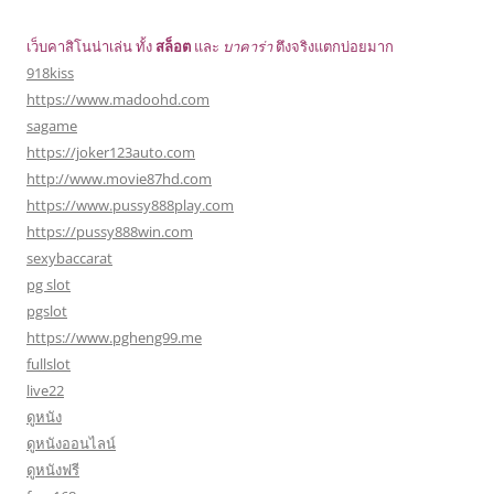
เว็บคาสิโนน่าเล่น ทั้ง
สล็อต
และ
บาคาร่า
ตึงจริงแตกบ่อยมาก
918kiss
https://www.madoohd.com
sagame
https://joker123auto.com
http://www.movie87hd.com
https://www.pussy888play.com
https://pussy888win.com
sexybaccarat
pg slot
pgslot
https://www.pgheng99.me
fullslot
live22
ดูหนัง
ดูหนังออนไลน์
ดูหนังฟรี