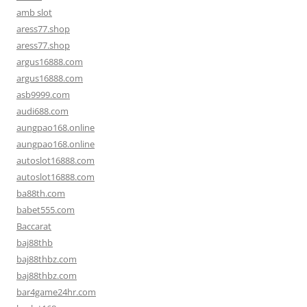
amb slot
aress77.shop
aress77.shop
argus16888.com
argus16888.com
asb9999.com
audi688.com
aungpao168.online
aungpao168.online
autoslot16888.com
autoslot16888.com
ba88th.com
babet555.com
Baccarat
baj88thb
baj88thbz.com
baj88thbz.com
bar4game24hr.com