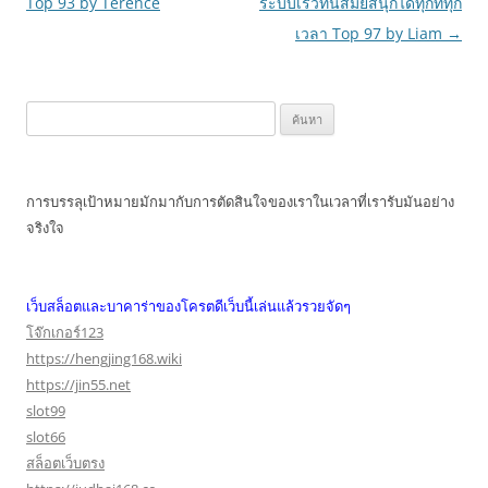
Top 93 by Terence
ระบบเร็วทันสมัยสนุกได้ทุกที่ทุก
เวลา Top 97 by Liam
→
ค้นหา
สำหรับ:
การบรรลุเป้าหมายมักมากับการตัดสินใจของเราในเวลาที่เรารับมันอย่าง
จริงใจ
เว็บสล็อตและบาคาร่าของโครตดีเว็บนี้เล่นแล้วรวยจัดๆ
โจ๊กเกอร์123
https://hengjing168.wiki
https://jin55.net
slot99
slot66
สล็อตเว็บตรง