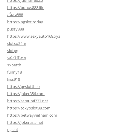
https://judhai168.co
https://bonus888.life
สล็อต888
https://pgslot.today
pussy888
https://www.sexyauto168.xyz
slotxo24hr
slotpg
หนังโป๊ไทย
1xbetth
funny18
kiss918
https://pgslotth.io
https://joker356.com
https://samurai777.net
https://tokyoslot88.com
https://betwayvietnam.com
https://jokerasia.net
pgslot