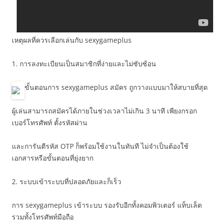
เหตุผลที่ควรเลือกเล่นกับ sexygameplus
1. การลงทะเบียนเป็นสมาชิกที่ง่ายและไม่ซับซ้อน
ขั้นตอนการ sexygameplus สมัคร ถูกวางแบบมาให้สบายที่สุด
ผู้เล่นสามารถสมัครได้ภายในช่วงเวลาไม่เกิน 3 นาที เพียงกรอก
เบอร์โทรศัพท์ ตั้งรหัสผ่าน
และการันตีรหัส OTP ก็พร้อมใช้งานในทันที ไม่จำเป็นต้องใช้
เอกสารหรือขั้นตอนที่ยุ่งยาก
2. ระบบเข้าระบบที่ปลอดภัยและก็เร็ว
การ sexygameplus เข้าระบบ รองรับอีกทั้งคอมพิวเตอร์ แท็บเล็ต
รวมทั้งโทรศัพท์มือถือ