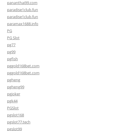
pananthai99.com
paradise1club.fun
paradise1club.fun
paramax1688.info
PG
PG Slot
pg77
pg99
pgfish
pggold168bet.com
pggold168bet.com
pgheng
pgheng99
pgjoker
pgk44
PGSlot
pgslot168
pgslot77.tech
pgslot99