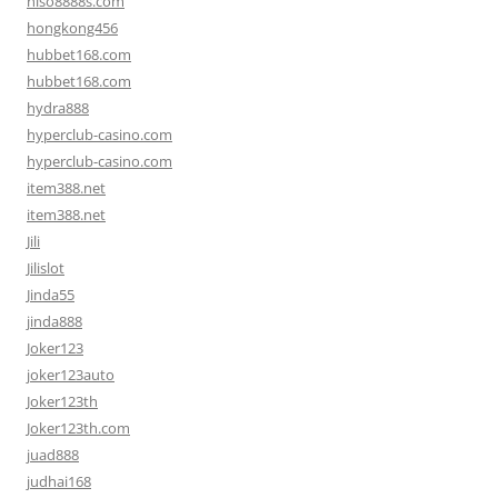
hiso8888s.com
hongkong456
hubbet168.com
hubbet168.com
hydra888
hyperclub-casino.com
hyperclub-casino.com
item388.net
item388.net
Jili
Jilislot
Jinda55
jinda888
Joker123
joker123auto
Joker123th
Joker123th.com
juad888
judhai168