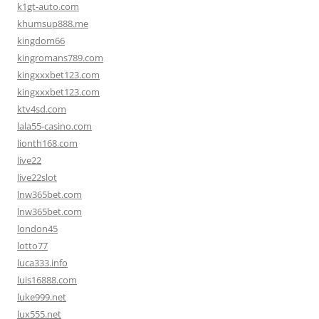
k1gt-auto.com
khumsup888.me
kingdom66
kingromans789.com
kingxxxbet123.com
kingxxxbet123.com
ktv4sd.com
lala55-casino.com
lionth168.com
live22
live22slot
lnw365bet.com
lnw365bet.com
london45
lotto77
luca333.info
luis16888.com
luke999.net
lux555.net