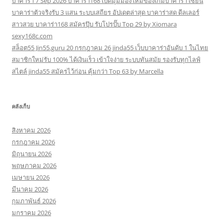
บาคาร่า 7 Sep 2026 บาคาร่า168 เปิดมุมมองใหม่ของเกมบาคาร่า เซียน
บาคาร่าตัวจริงรับ 3 แสน ระบบเสถียร อัปเดตล่าสุด บาคาร่าสด ดีลเลอร์
สาวสวย บาคาร่า168 สมัครปุ๊บ รับโปรปั๊บ Top 29 by Xiomara
sexy168c.com
สล็อต55 Jin55.guru 20 กรกฎาคม 26 jinda55 เว็บบาคาร่าอันดับ 1 ในไทย
สมาชิกใหม่รับ 100% ได้เงินเร็ว เข้าใจง่าย ระบบทันสมัย รองรับทุกไลฟ์
สไตล์ jinda55 สมัครไว้ก่อน คุ้มกว่า Top 63 by Marcella
คลังเก็บ
สิงหาคม 2026
กรกฎาคม 2026
มิถุนายน 2026
พฤษภาคม 2026
เมษายน 2026
มีนาคม 2026
กุมภาพันธ์ 2026
มกราคม 2026