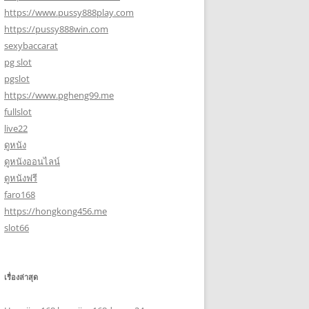
https://www.pussy888play.com
https://pussy888win.com
sexybaccarat
pg slot
pgslot
https://www.pgheng99.me
fullslot
live22
ดูหนัง
ดูหนังออนไลน์
ดูหนังฟรี
faro168
https://hongkong456.me
slot66
เรื่องล่าสุด