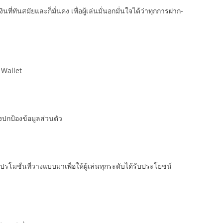
ที่ทันสมัยและก็มั่นคง เพื่อผู้เล่นมั่นอกมั่นใจได้ว่าทุกการฝาก-
 Wallet
งปกป้องข้อมูลส่วนตัว
ปรโมชั่นที่วางแบบมาเพื่อให้ผู้เล่นทุกระดับได้รับประโยชน์