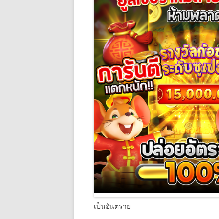
เป็นอันตราย