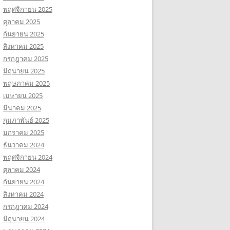
พฤศจิกายน 2025
ตุลาคม 2025
กันยายน 2025
สิงหาคม 2025
กรกฎาคม 2025
มิถุนายน 2025
พฤษภาคม 2025
เมษายน 2025
มีนาคม 2025
กุมภาพันธ์ 2025
มกราคม 2025
ธันวาคม 2024
พฤศจิกายน 2024
ตุลาคม 2024
กันยายน 2024
สิงหาคม 2024
กรกฎาคม 2024
มิถุนายน 2024