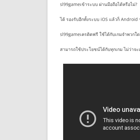
sl99gameเข้าระบบ ผ่านมือถือได้หรือไม่?
ได้ รองรับอีกทั้งระบบ iOS แล้วก็ Androi
sl99gameเครดิตฟรี ใช้ได้กับเกมจำพวกใด
สามารถใช้ประโยชน์ได้กับทุกเกม ไม่ว่าจะ