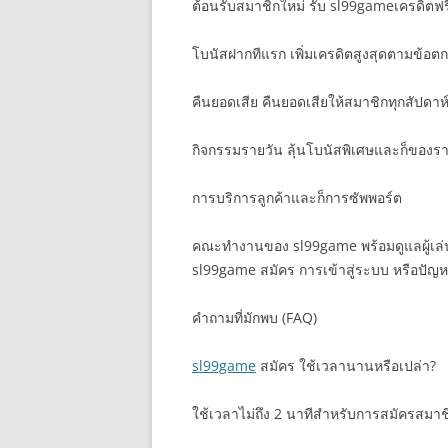
ต้อนรับสมาชิกใหม่ รับ sl99gameเครดิตฟรี 
โบนัสฝากทีแรก เพิ่มเครดิตสูงสุดตามข้อต
คืนยอดเสีย คืนยอดเสียให้สมาชิกทุกสัปดาห
กิจกรรมรายวัน ลุ้นโบนัสพิเศษและก็ของรา
การบริการลูกค้าและก็การซัพพอร์ต
คณะทำงานของ sl99game พร้อมดูแลผู้เล่น
sl99game สมัคร การเข้าสู่ระบบ หรือปัญ
คำถามที่มักพบ (FAQ)
sl99game
สมัคร ใช้เวลานานหรือเปล่า?
ใช้เวลาไม่ถึง 2 นาทีสำหรับการสมัครสมาช