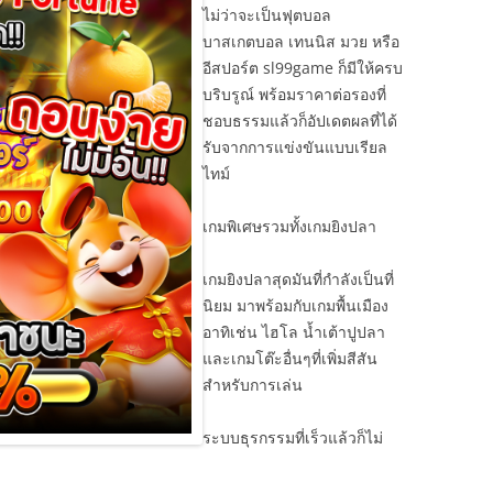
ไม่ว่าจะเป็นฟุตบอล
บาสเกตบอล เทนนิส มวย หรือ
อีสปอร์ต sl99game ก็มีให้ครบ
บริบรูณ์ พร้อมราคาต่อรองที่
ชอบธรรมแล้วก็อัปเดตผลที่ได้
รับจากการแข่งขันแบบเรียล
ไทม์
เกมพิเศษรวมทั้งเกมยิงปลา
เกมยิงปลาสุดมันที่กำลังเป็นที่
นิยม มาพร้อมกับเกมพื้นเมือง
อาทิเช่น ไฮโล น้ำเต้าปูปลา
และเกมโต๊ะอื่นๆที่เพิ่มสีสัน
สำหรับการเล่น
ระบบธุรกรรมที่เร็วแล้วก็ไม่