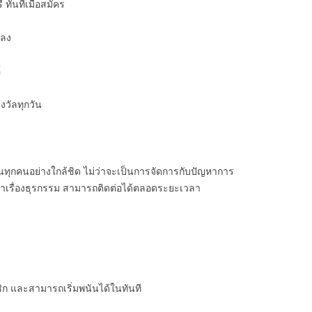
ทันทีเมื่อสมัคร
กลง
์
งวัลทุกวัน
ทุกคนอย่างใกล้ชิด ไม่ว่าจะเป็นการจัดการกับปัญหาการ
หาเรื่องธุรกรรม สามารถติดต่อได้ตลอดระยะเวลา
ิก และสามารถเริ่มพนันได้ในทันที