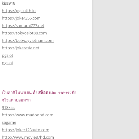
kiss918
https://pgslotth.io
https://joker356.com
https://samurai777.net
https://tokyoslot88.com
https://betwayvietnam.com
https://jokerasia.net
pgslot
pgslot
เว็บคาสิโนน่าเล่น ทั้ง
สล็อต
และ
บาคาร่า
ตึง
จริงแตกบ่อยมาก
918kiss
https://www.madoohd.com
sagame
https://joker123auto.com
http://www.movie87hd.com