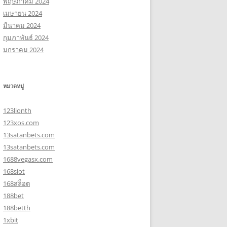
พฤษภาคม 2024
เมษายน 2024
มีนาคม 2024
กุมภาพันธ์ 2024
มกราคม 2024
หมวดหมู่
123lionth
123xos.com
13satanbets.com
13satanbets.com
1688vegasx.com
168slot
168สล็อต
188bet
188betth
1xbit