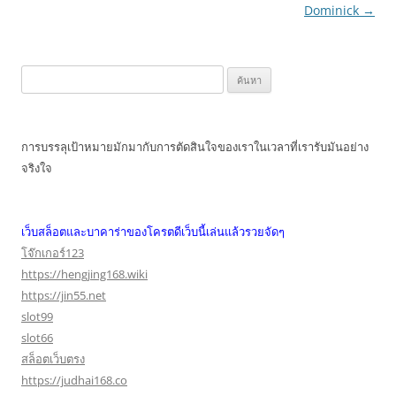
Dominick
→
ค้นหา
สำหรับ:
การบรรลุเป้าหมายมักมากับการตัดสินใจของเราในเวลาที่เรารับมันอย่าง
จริงใจ
เว็บสล็อตและบาคาร่าของโครตดีเว็บนี้เล่นแล้วรวยจัดๆ
โจ๊กเกอร์123
https://hengjing168.wiki
https://jin55.net
slot99
slot66
สล็อตเว็บตรง
https://judhai168.co