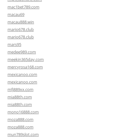
mac1bet789.com
macau69
macau888.win
mario678.club
mario678.club
mars95
medee989.com
meekin365day.com
mercyrosa168.com
mexicanoo.com
mexicanoo.com
mfj889xx.com
mia88th.com
mia88th.com
mono16888.com
moza888.com
moza888.com
mun789slot.com