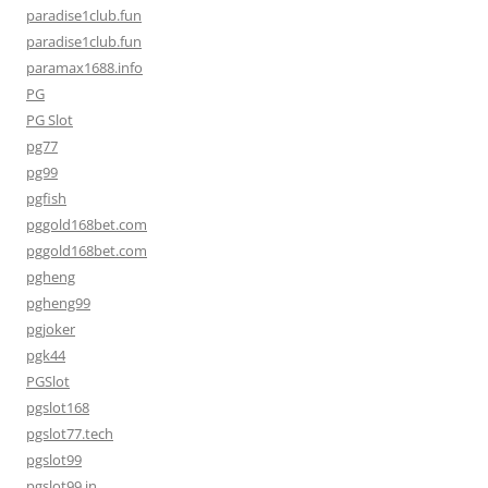
paradise1club.fun
paradise1club.fun
paramax1688.info
PG
PG Slot
pg77
pg99
pgfish
pggold168bet.com
pggold168bet.com
pgheng
pgheng99
pgjoker
pgk44
PGSlot
pgslot168
pgslot77.tech
pgslot99
pgslot99.in