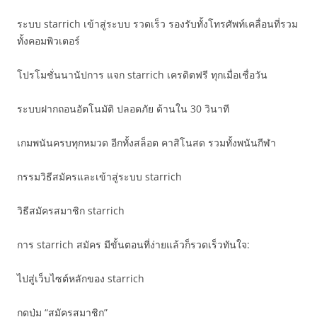
ระบบ starrich เข้าสู่ระบบ รวดเร็ว รองรับทั้งโทรศัพท์เคลื่อนที่รวม
ทั้งคอมพิวเตอร์
โปรโมชั่นนานัปการ แจก starrich เครดิตฟรี ทุกเมื่อเชื่อวัน
ระบบฝากถอนอัตโนมัติ ปลอดภัย ด้านใน 30 วินาที
เกมพนันครบทุกหมวด อีกทั้งสล็อต คาสิโนสด รวมทั้งพนันกีฬา
กรรมวิธีสมัครและเข้าสู่ระบบ starrich
วิธีสมัครสมาชิก starrich
การ starrich สมัคร มีขั้นตอนที่ง่ายแล้วก็รวดเร็วทันใจ:
ไปสู่เว็บไซต์หลักของ starrich
กดปุ่ม “สมัครสมาชิก”