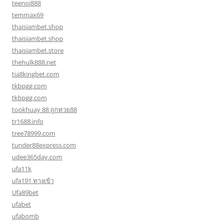
teenoi888
temmax69
thaisiambet.shop
thaisiambet.shop
thaisiambet.store
thehulk888.net
tia8kingbet.com
tkbpgg.com
tkbpgg.com
tookhuay 88 ถูกหวย88
tr1688.info
tree78999.com
tunder88express.com
udee365day.com
ufa11k
ufa191 ทางเข้า
Ufa89bet
ufabet
ufabomb