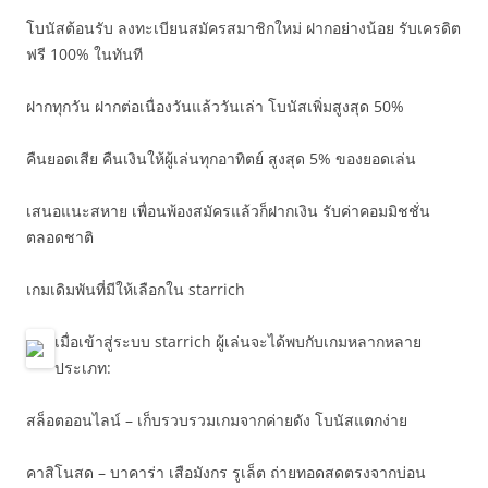
โบนัสต้อนรับ ลงทะเบียนสมัครสมาชิกใหม่ ฝากอย่างน้อย รับเครดิต
ฟรี 100% ในทันที
ฝากทุกวัน ฝากต่อเนื่องวันแล้ววันเล่า โบนัสเพิ่มสูงสุด 50%
คืนยอดเสีย คืนเงินให้ผู้เล่นทุกอาทิตย์ สูงสุด 5% ของยอดเล่น
เสนอแนะสหาย เพื่อนพ้องสมัครแล้วก็ฝากเงิน รับค่าคอมมิชชั่น
ตลอดชาติ
เกมเดิมพันที่มีให้เลือกใน starrich
เมื่อเข้าสู่ระบบ starrich ผู้เล่นจะได้พบกับเกมหลากหลาย
ประเภท:
สล็อตออนไลน์ – เก็บรวบรวมเกมจากค่ายดัง โบนัสแตกง่าย
คาสิโนสด – บาคาร่า เสือมังกร รูเล็ต ถ่ายทอดสดตรงจากบ่อน