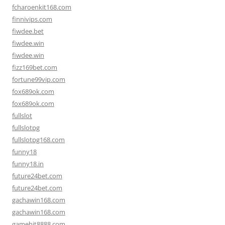
fcharoenkit168.com
finnivips.com
fiwdee.bet
fiwdee.win
fiwdee.win
fizz169bet.com
fortune99vip.com
fox689ok.com
fox689ok.com
fullslot
fullslotpg
fullslotpg168.com
funny18
funny18.in
future24bet.com
future24bet.com
gachawin168.com
gachawin168.com
gamehit8888.com