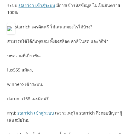
ระบบ
starrich เข้าสู่ระบบ
มีการเข้ารหัสข้อมูล ไม่เป็นอันตราย
100%
starrich เครดิตฟรี ใช้เล่นเกมอะไรได้บ้าง?
สามารถใช้ได้กับทุกเกม ทั้งยังสล็อต คาสิโนสด และก็กีฬา
บทความที่เกี่ยวพัน:
lux555 สมัคร,
winhero เข้าระบบ,
daruma168 เครดิตฟรี
สรุป:
starrich เข้าสู่ระบบ
เพราะเหตุใด starrich ถึงตอบปัญหาผู้
เล่นสมัยใหม่