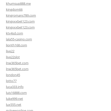
khumsup888.me
kingdom66
kingromans789.com
kingxxxbet123.com
kingxxxbet123.com
ktv4sd.com
lala55-casino.com
lionth168.com
live22
live22slot
lnw365bet.com
lnw365bet.com
london45
lotto77
luca333.info
luis16888.com
luke999.net
lux555.net
m4newonline.com