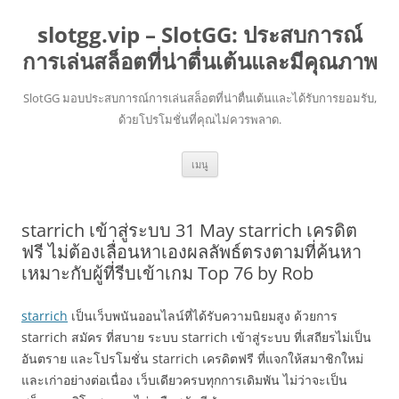
slotgg.vip – SlotGG: ประสบการณ์
การเล่นสล็อตที่น่าตื่นเต้นและมีคุณภาพ
SlotGG มอบประสบการณ์การเล่นสล็อตที่น่าตื่นเต้นและได้รับการยอมรับ,
ด้วยโปรโมชั่นที่คุณไม่ควรพลาด.
ข้าม
เมนู
ไป
ยัง
เนื้อหา
starrich เข้าสู่ระบบ 31 May starrich เครดิต
ฟรี ไม่ต้องเลื่อนหาเองผลลัพธ์ตรงตามที่ค้นหา
เหมาะกับผู้ที่รีบเข้าเกม Top 76 by Rob
starrich
เป็นเว็บพนันออนไลน์ที่ได้รับความนิยมสูง ด้วยการ
starrich สมัคร ที่สบาย ระบบ starrich เข้าสู่ระบบ ที่เสถียรไม่เป็น
อันตราย และโปรโมชั่น starrich เครดิตฟรี ที่แจกให้สมาชิกใหม่
และเก่าอย่างต่อเนื่อง เว็บเดียวครบทุกการเดิมพัน ไม่ว่าจะเป็น