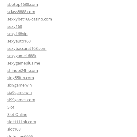
sbotop1688.com
sclass8888.com
sexxybet168-casino.com
sexy168
sexy168vip
sexyauto168
sexybaccarat168.com
sexygame1688k
sexygameplus.me
shinobi24hr.com
sing55fun.com
six9game.win
six9game.win
sl99games.com
Slot
Slot Online
slot1111ok.com
slot168
slotgame6666