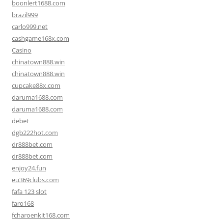
boonlert1688.com
brazil999
carlo999.net
cashgame168x.com
Casino
chinatown888.win
chinatown888.win
cupcake88x.com
daruma1688.com
daruma1688.com
debet
dgb222hot.com
dr888bet.com
dr888bet.com
enjoy24.fun
eu369clubs.com
fafa 123 slot
faro168
fcharoenkit168.com