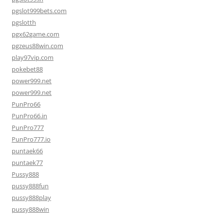
pgslot999bets.com
pgslotth
pgx62game.com
pgzeus88win.com
play97vip.com
pokebet88
power999.net
power999.net
PunPro66
PunPro66.in
PunPro777
PunPro777.io
puntaek66
puntaek77
Pussy888
pussy888fun
pussy888play
pussy888win