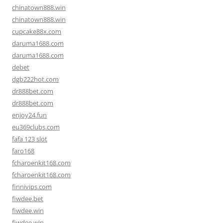
chinatown888.win
chinatown888.win
cupcake88x.com
daruma1688.com
daruma1688.com
debet
dgb222hot.com
dr888bet.com
dr888bet.com
enjoy24.fun
eu369clubs.com
fafa 123 slot
faro168
fcharoenkit168.com
fcharoenkit168.com
finnivips.com
fiwdee.bet
fiwdee.win
fiwdee.win