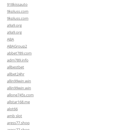
918kissauto
9kpluss.com
9kpluss.com
a9a9.org
a9a9.org
ABA
ABAGroup2
abbet789.com
adm789.info
allbestbet
allbet24hr
allin99win.win
allin99win.win
allone745s.com
allstar168.me
alot66
amb slot
aress77.shop
aress77.shop