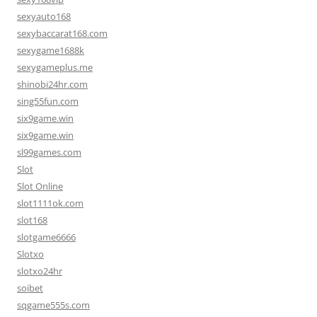
sexyauto168
sexybaccarat168.com
sexygame1688k
sexygameplus.me
shinobi24hr.com
sing55fun.com
six9game.win
six9game.win
sl99games.com
Slot
Slot Online
slot1111ok.com
slot168
slotgame6666
Slotxo
slotxo24hr
soibet
sqgame555s.com