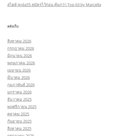
สไตล์ jinda55 สมัครไว้ก่อน คุ้มกว่า Top 63 by Marcella
คลังเก็บ
สิงหาคม 2026
กรกฎาคม 2026
มิถุนายน 2026
พฤษภาคม 2026
เมษายน 2026
มีนาคม 2026
กุมภาพันธ์ 2026
มกราคม 2026
ธันวาคม 2025
พฤศจิกายน 2025
ตุลาคม 2025
กันยายน 2025
สิงหาคม 2025
กรกฎาคม 2025