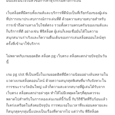
มั่นและมั่นใจในหัวข้อการทำธุรกรรมทางการเงิน
เว็บสล็อตที่มีครบทั้งเกมส์และบริการที่ดีนับเป็นที่เรียกร้องของผู้เล่น
ที่ปรารถนาประสบการณ์การเล่นที่ดี ด้วยความสบายสบายสำหรับ
การเข้าถึงผ่านทางเว็บไซต์ตรง รวมทั้งความครบครันของเกมส์และ
ก็บริการที่ดี อย่างเช่น พีจีสล็อต ผู้เล่นก็เลยเชื่อมั่นได้ในความ
สนุกสนานร่าเริงและก็ความตื่นเต้นของการเล่นสล็อตออนไลน์ทุก
ครั้งที่เข้ามาใช้บริการ
ไม่พลาดกับเกมยอดฮิต สล็อต pg เว็บตรง สล็อตแตกง่ายปัจจุบันวัน
นี้
เกม pg slot ที่เป็นหนึ่งในเกมยอดฮิตที่มีความนิยมอย่างล้นหลามใน
แวดวงเกมสล็อตออนไลน์ ด้วยความสนุกสุดพิเศษที่มากับจังหวะใน
การชนะรางวัลอันใหญ่ แล้วก็ความสะดวกสบายที่ผู้เล่นได้รับจาก
เว็บตรง สล็อตแตกง่ายล่าสุด ทำให้ไม่มีเหตุผลใดๆที่คุณควรจะ
พลาดไปสำหรับในการลองเล่นเกมส์นี้วันนี้ กับวิถีชีวิตที่รีบร้อนแล้ว
ก็เคร่งเครียดในสังคมปัจจุบัน การพบเจอในเวลาที่จะผ่อนคลายและ
ก็สนุกสุดๆกลุ่มนี้แปลงเป็นเรื่องที่หายากไป แต่ว่ากับ พีจีสล็อต