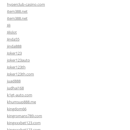
hyperclub-casino.com
item388.net
item388.net
Jili
Jilislot
Jinda55
jinda888
Joker123
joker123auto
Joker123th
Joker123th.com
juad888
judhai168
k1gt-auto.com
khumsup888.me
kingdom66
kingromans789.com
kingxxxbet123.com
kingxxxbet123.com