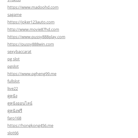
https://www.madoohd.com
sagame
https://joker123auto.com
http://www.movie87hd.com
https://www.pussy888play.com
https://pussy888win.com
sexybaccarat
pg slot
pgslot
https://www.pgheng99.me
fullslot
live22
ดูหนัง
ดูหนังออนไลน์
ดูหนังฟรี
faro168
https://hongkong456.me
slot66