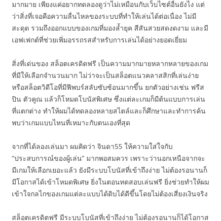
มากมาย เพียงแค่อยากทดลองดูว่าไม่เหมือนกับเว็บไซต์อื่นยังไง แต่
ว่าสิ่งที่เจอคือความลื่นไหลของระบบที่ทำให้เล่นได้ต่อเนื่อง ไม่มี
สะดุด รวมถึงออกแบบของเกมที่มองล้ำยุค สีสันสวยสดงดงาม และมี
เอฟเฟกต์ที่ช่วยเพิ่มอรรถรสสำหรับการเล่นได้อย่างยอดเยี่ยม
สิ่งที่เด่นของ สล็อตเครดิตฟรี เป็นความมากมายหลากหลายของเกม
ที่มีให้เลือกจำนวนมาก ไม่ว่าจะเป็นสล็อตแนวคลาสสิกที่เล่นง่าย
หรือสล็อตวิดีโอที่มีฟีพบร์สลับซับซ้อนมากขึ้น ยกตัวอย่างเช่น ฟรีส
ปิน ตัวคูณ แล้วก็โหมดโบนัสพิเศษ ซึ่งแต่ละเกมก็มีต้นแบบการเล่น
ที่แตกต่าง ทำให้ผมได้ทดลองหลายสไตล์และก็ศึกษาและทำการค้น
พบว่าเกมแบบไหนที่เหมาะกับตนเองที่สุด
จากที่ได้ลองเล่นมา ผมคิดว่า จินดา55 ให้ความใส่ใจกับ
“ประสบการณ์ของผู้เล่น” มากพอสมควร เพราะว่านอกเหนือจากจะ
มีเกมให้เลือกเยอะแล้ว ยังมีระบบโบนัสที่เข้าถึงง่าย ไม่ต้องรอนานก็
มีโอกาสได้เข้าโหมดพิเศษ ยิ่งในตอนทดสอบเล่นฟรี ยิ่งช่วยทำให้ผม
เข้าใจกลไกของเกมแต่ละแบบได้ดิบได้ดีขึ้นโดยไม่ต้องเสี่ยงเงินจริง
สล็อตเครดิตฟรี มีระบบโบนัสที่เข้าถึงง่าย ไม่ต้องรอนานก็ได้โอกาส