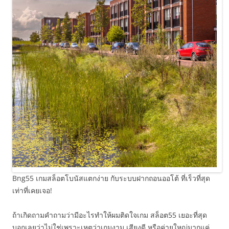
Bng55 เกมสล็อตโบนัสแตกง่าย กับระบบฝากถอนออโต้ ที่เร็วที่สุด
เท่าที่เคยเจอ!
ถ้าเกิดถามคำถามว่ามีอะไรทำให้ผมติดใจเกม สล็อต55 เยอะที่สุด
บอกเลยว่าไม่ใช่เพราะเหตุว่าเกมงาม เสียงดี หรือค่ายใหญ่มากแค่