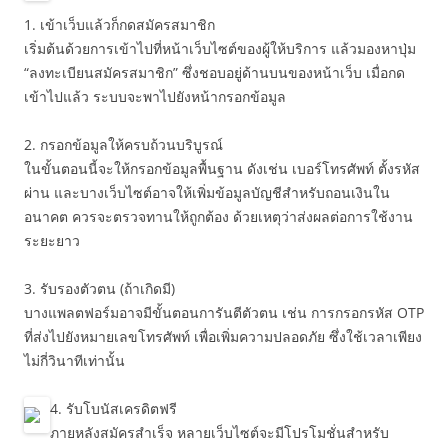
1. เข้าเว็บแล้วก็กดสมัครสมาชิก
เริ่มต้นด้วยการเข้าไปที่หน้าเว็บไซต์ของผู้ให้บริการ แล้วมองหาปุ่ม
“ลงทะเบียนสมัครสมาชิก” ซึ่งชอบอยู่ด้านบนของหน้าเว็บ เมื่อกด
เข้าไปแล้ว ระบบจะพาไปยังหน้ากรอกข้อมูล
2. กรอกข้อมูลให้ครบถ้วนบริบูรณ์
ในขั้นตอนนี้จะให้กรอกข้อมูลพื้นฐาน ดังเช่น เบอร์โทรศัพท์ ตั้งรหัส
ผ่าน และบางเว็บไซต์อาจให้เพิ่มข้อมูลบัญชีสำหรับถอนเงินใน
อนาคต ควรจะตรวจทานให้ถูกต้อง ด้วยเหตุว่าส่งผลต่อการใช้งาน
ระยะยาว
3. รับรองตัวตน (ถ้าเกิดมี)
บางแพลตฟอร์มอาจมีขั้นตอนการันตีตัวตน เช่น การกรอกรหัส OTP
ที่ส่งไปยังหมายเลขโทรศัพท์ เพื่อเพิ่มความปลอดภัย ซึ่งใช้เวลาเพียง
ไม่กี่วินาทีเท่านั้น
4. รับโบนัสเครดิตฟรี
ภายหลังสมัครสำเร็จ หลายเว็บไซต์จะมีโปรโมชั่นสำหรับ