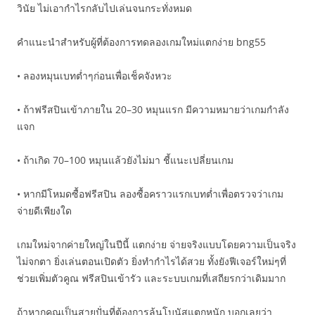
วินัย ไม่เอากำไรกลับไปเล่นจนกระทั่งหมด
คำแนะนำสำหรับผู้ที่ต้องการทดลองเกมใหม่แตกง่าย bng55
• ลองหมุนเบทต่ำๆก่อนเพื่อเช็คจังหวะ
• ถ้าฟรีสปินเข้าภายใน 20–30 หมุนแรก มีความหมายว่าเกมกำลัง
แจก
• ถ้าเกิด 70–100 หมุนแล้วยังไม่มา ชี้แนะเปลี่ยนเกม
• หากมีโหมดซื้อฟรีสปิน ลองซื้อคราวแรกเบทต่ำเพื่อตรวจว่าเกม
จ่ายดีเพียงใด
เกมใหม่จากค่ายใหญ่ในปีนี้ แตกง่าย จ่ายจริงแบบโดยความเป็นจริง
ไม่จกตา ยิ่งเล่นตอนเปิดตัว ยิ่งทำกำไรได้สวย ทั้งยังฟีเจอร์ใหม่ๆที่
ช่วยเพิ่มตัวคูณ ฟรีสปินเข้ารัว และระบบเกมที่เสถียรกว่าเดิมมาก
ถ้าหากคุณเป็นสายปั่นที่ต้องการลุ้นโบนัสแตกหนัก บอกเลยว่า