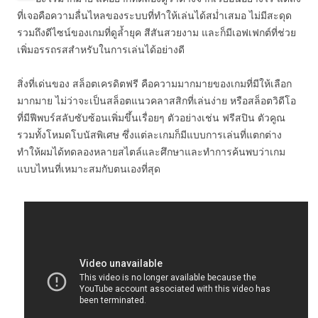
ที่เจอคือความลื่นไหลของระบบที่ทำให้เล่นได้สม่ำเสมอ ไม่มีสะดุด
รวมถึงดีไซน์ของเกมที่ดูล้ำยุค สีสันสวยงาม และก็มีเอฟเฟกต์ที่ช่วย
เพิ่มอรรถรสสำหรับในการเล่นได้อย่างดี
สิ่งที่เด่นของ สล็อตเครดิตฟรี คือความมากมายของเกมที่มีให้เลือก
มากมาย ไม่ว่าจะเป็นสล็อตแนวคลาสสิกที่เล่นง่าย หรือสล็อตวิดีโอ
ที่มีฟีพบร์สลับซับซ้อนเพิ่มขึ้นเรื่อยๆ ตัวอย่างเช่น ฟรีสปิน ตัวคูณ
รวมทั้งโหมดโบนัสพิเศษ ซึ่งแต่ละเกมก็มีแบบการเล่นที่แตกต่าง
ทำให้ผมได้ทดลองหลายสไตล์และศึกษาและทำการค้นพบว่าเกม
แบบไหนที่เหมาะสมกับตนเองที่สุด