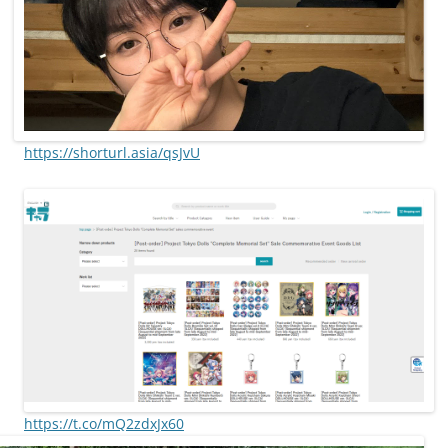
https://shorturl.asia/qsJvU
https://t.co/mQ2zdxJx60