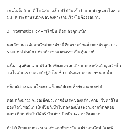
เล่นไม่ถึง 5 นาที โบนัสมาแล้ว ฟรีสปินเข้ารัวแบบตัวคูณสูงไม่คาด
ฝัน เหมาะสำหรับผู้ที่ชอบจังหวะเกมเร็วๆไม่ต้องรอนาน
3. Pragmatic Play – ฟรีสปินเดือด ตัวคูณหนัก
คุณลักษณะเด่นเกมใหม่ของค่ายนี้คือความบ้าคลั่งของตัวคูณ บาง
รอบแตกไม่หนัก แต่ว่าถ้าหากแตกคราวเป็นคุ้มมาก!
ครั้งล่าสุดที่ผมเล่น ฟรีสปินเพียงแต่รอบเดียวแม้กระนั้นตัวคูณวิ่งขึ้น
จนใจเต้นแรง กดจบยังรู้สึกไม่เชื่อว่ามันแตกมากมายขนาดนั้น
สล็อต55 เล่นเกมใหม่ตอนพึ่งจะอัปเดต คือจังหวะทองคำ!
ตอนหลังมาผมจะรอเช็คประกาศอัปเดตของแต่ละค่าย เว็บคาสิโน
ออนไลน์ พอมีเกมใหม่ปุ๊บก็เข้าไปทดลองปั๊บ เพราะจากที่ทดสอบ
หลายที มันทำเงินได้จริงในช่วงเปิดตัว 1–2 อาทิตย์แรก
ถ้าให้เทียบแบบตรงๆเกมเก่าแตกดีบางวัน แต่ว่าเกมใหม่ “แตกดี