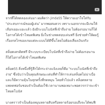
จากที่ได้ทดลองเล่นมา ผมคิดว่า jinda55 ให้ความเอาใจใส่กับ
“ประสบการณ์ของผู้เล่น” มากพอสมควร เพราะนอกจากจะมีเกมให้
เลือกเยอะแยะแล้ว ยังมีระบบโบนัสที่เข้าถึงง่าย ไม่ต้องรอนานก็ได้
โอกาสได้เข้าโหมดพิเศษ ยิ่งในช่วงทดสอบเล่นฟรี ยิ่งช่วยทำให้ผมรู้
เรื่องกลไกของเกมแต่ละแบบได้ดีขึ้นโดยไม่ต้องเสี่ยงเงินจริง
สล็อตเครดิตฟรี มีระบบระเบียบโบนัสที่เข้าถึงง่าย ไม่ต้องรอนาน
ก็ได้โอกาสได้เข้าโหมดพิเศษ
สล็อต55 สิ่งหนึ่งที่รู้สึกได้กระจ่างแจ้งเลยก็คือ “ระบบโบนัสที่เข้าถึง
ง่าย” ซึ่งนับว่าเป็นคุณลักษณะเด่นที่ทำให้การเล่นสล็อตไม่น่าเบื่อ
และก็มีความลุ้นในทุกครั้งที่กดหมุน โดยทั่วไปแล้ว สล็อตหลาย
แพลตฟอร์มชอบจำเป็นต้องใช้เวลานานพอเหมาะพอควรกว่าจะเข้า
โหมดโบนัส
บางคราวจำเป็นต้องหมุนหลายสิบหรือหลายร้อยรอบถึงจะได้พบฟี