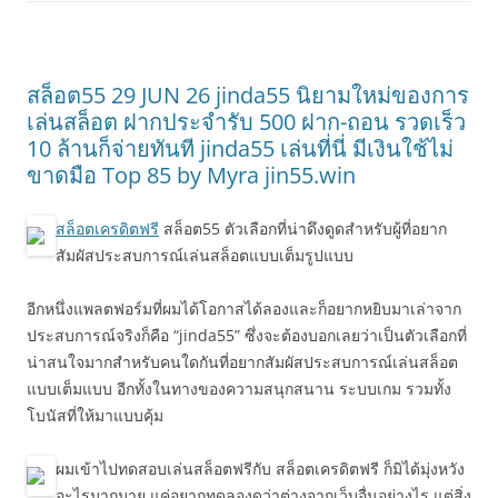
สล็อต55 29 JUN 26 jinda55 นิยามใหม่ของการ
เล่นสล็อต ฝากประจำรับ 500 ฝาก-ถอน รวดเร็ว
10 ล้านก็จ่ายทันที jinda55 เล่นที่นี่ มีเงินใช้ไม่
ขาดมือ Top 85 by Myra jin55.win
สล็อตเครดิตฟรี
สล็อต55 ตัวเลือกที่น่าดึงดูดสำหรับผู้ที่อยาก
สัมผัสประสบการณ์เล่นสล็อตแบบเต็มรูปแบบ
อีกหนึ่งแพลตฟอร์มที่ผมได้โอกาสได้ลองและก็อยากหยิบมาเล่าจาก
ประสบการณ์จริงก็คือ “jinda55” ซึ่งจะต้องบอกเลยว่าเป็นตัวเลือกที่
น่าสนใจมากสำหรับคนใดกันที่อยากสัมผัสประสบการณ์เล่นสล็อต
แบบเต็มแบบ อีกทั้งในทางของความสนุกสนาน ระบบเกม รวมทั้ง
โบนัสที่ให้มาแบบคุ้ม
ผมเข้าไปทดสอบเล่นสล็อตฟรีกับ สล็อตเครดิตฟรี ก็มิได้มุ่งหวัง
อะไรมากมาย แค่อยากทดลองดูว่าต่างจากเว็บอื่นอย่างไร แต่สิ่ง