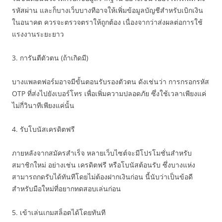
รหัสผ่าน และก็บางเว็บบางทีอาจให้เพิ่มข้อมูลบัญชีสำหรับเบิกเงิน
ในอนาคต ควรจะตรวจตราให้ถูกต้อง เนื่องจากว่าส่งผลต่อการใช้
แรงงานระยะยาว
3. การันตีตัวตน (ถ้าเกิดมี)
บางแพลตฟอร์มอาจมีขั้นตอนรับรองตัวตน ดังเช่นว่า การกรอกรหัส
OTP ที่ส่งไปยังเบอร์โทร เพื่อเพิ่มความปลอดภัย ซึ่งใช้เวลาเพียงแค่
ไม่กี่วินาทีเพียงแค่นั้น
4. รับโบนัสเครดิตฟรี
ภายหลังจากสมัครสำเร็จ หลายเว็บไซต์จะมีโปรโมชั่นสำหรับ
สมาชิกใหม่ อย่างเช่น เครดิตฟรี หรือโบนัสต้อนรับ ซึ่งบางแห่ง
สามารถกดรับได้ทันทีโดยไม่ต้องฝากเงินก่อน นี้นับว่าเป็นข้อดี
สำหรับมือใหม่ที่อยากทดสอบเล่นก่อน
5. เข้าเล่นเกมสล็อตได้โดยทันที