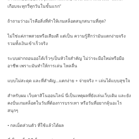
เกือบจะทุกวี่ทุกวันในขั้นแรก”
ถ้าถามว่าอะไรคือสิ่งที่ทำให้เกมสล็อตสนุกสนานที่สุด?
ไม่ใช่แค่ภาพสวยหรือเสียงดี แต่เป็น ความรู้สึกว่ามันแตกง่ายจริง
รวมทั้งเงินเข้าเร็วจริง
ระบบฝากถอนออโต้เร็วๆเป็นหัวใจสำคัญ ไม่ว่าจะมือใหม่หรือมือ
อาชีพ เพราะมันทำให้การเล่น ไหลลื่น
แบบไม่สะดุด และที่สำคัญ…แตกง่าย + จ่ายจริง = เล่นได้แบบสุขใจ
สำหรับผม เว็บคาสิโนออนไลน์ นี่เป็นเหตุผลที่ยังเล่นเว็บเดิม และยัง
คงปั่นเกมสล็อตในวันที่ต้องการบรรเทา หรือวันที่อยากลุ้นอะไร
สนุกๆ
• กลเม็ดส่วนตัว ที่ใช้แล้วได้ผล