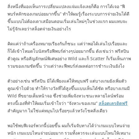
สิ่งหนึ่งที่มองเห็นการเปลี่ยนแปลงแจ่มแจ้งเลยก็คือ การได้เจอ “ฟี
พบร์หลักของเกมบ่อยมากขึ้น” ทำให้ผมรู้เรื่องระบบการจ่ายเงินได้ดี
ขึ้นแบบไม่ต้องเดาเสมือนตอนเริ่มเล่นใหม่ๆในช่วงแรก ผมแทบจะ
ไม่รู้จักเลยว่าสล็อตจ่ายเงินอย่างไร
คิดแค่ว่าถ้าเครื่องหมายเรียงกันก็ชนะ แต่ว่าพอได้เล่นไปเรื่อยและ
ก็ได้เข้าโหมดโบนัสหรือฟีพบร์ต่างๆบ่อยมากขึ้น ดังเช่นว่า ฟรีสปิน
ตัวคูณ หรือสัญลักษณ์พิเศษอย่าง Wild และก็ Scatter ก็เริ่มเห็นภาพ
รวมของเกมชัดขึ้น ว่าแต่ว่าละฟีพบร์ส่งผลต่อการชำระเงินยังไง
ตัวอย่างเช่น ฟรีสปิน มิได้เพียงแค่ให้หมุนฟรี แต่บางเกมยังเพิ่มตัว
คูณเข้าไปด้วย ทำให้รางวัลที่ได้สูงขึ้นแบบเห็นได้ชัด หรือบางเกมมี
Wild ที่ขยายเต็มหน้าจอ ซึ่งช่วยเพิ่มจังหวะชนะหลายไลน์พร้อม
ตรงนี้เองที่ทำให้ผมเริ่มเข้าใจว่า “จังหวะของเกม”
สล็อตเครดิตฟรี
สำคัญมาก ไม่ใช่แค่หมุนไปเรื่อยๆแล้วหวังโชคสิ่งเดียว
พอใช้พบฟีเจอร์พวกนี้บ่อยขึ้น ผมก็เริ่มจับทางได้ว่าเกมแบบไหนจ่าย
หนัก เกมแบบไหนจ่ายบ่อยมาก รวมทั้งควรจะเล่นแบบไหนให้เหมาะ