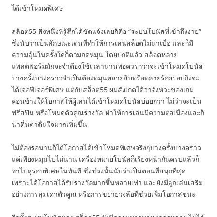
ได้เข้าโหมดพิเศษ
สล็อต55 สิ่งหนึ่งที่รู้สึกได้ชัดแจ้งเลยก็คือ “ระบบโบนัสที่เข้าถึงง่าย”
ซึ่งนับว่าเป็นลักษณะเด่นที่ทำให้การเล่นสล็อตไม่น่าเบื่อ และก็มี
ความลุ้นในครั้งใดก็ตามกดหมุน โดยปกติแล้ว สล็อตหลาย
แพลตฟอร์มมักจะจำต้องใช้เวลานานพอควรกว่าจะเข้าโหมดโบนัส
บางครั้งบางคราวจำเป็นต้องหมุนหลายสิบหรือหลายร้อยรอบถึงจะ
ได้เจอฟีเจอร์พิเศษ แต่กับสล็อต55 ผมสังเกตได้ว่าจังหวะของเกม
ค่อนข้างให้โอกาสให้ผู้เล่นได้เข้าโหมดโบนัสบ่อยกว่า ไม่ว่าจะเป็น
ฟรีสปิน หรือโหมดตัวคูณรางวัล ทำให้การเล่นมีความต่อเนื่องและก็
น่าตื่นตาตื่นใจมากเพิ่มขึ้น
ไม่ต้องรอนานก็ได้โอกาสได้เข้าโหมดพิเศษจริงๆบางครั้งบางคราว
แค่เพียงหมุนไปไม่นาน เครื่องหมายโบนัสก็เรียงหน้ากันครบแล้วก็
พาไปสู่รอบพิเศษในทันที ซึ่งช่วงนั้นนับว่าเป็นตอนที่สนุกที่สุด
เพราะได้โอกาสได้รับรางวัลมากขึ้นหลายเท่า และยังมีลูกเล่นเสริม
อย่างการสุ่มเดาตัวคูณ หรือการขยายวงล้อที่ช่วยเพิ่มโอกาสชนะ