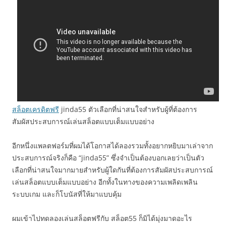
สล็อตเครดิตฟรี
jinda55 ตัวเลือกที่น่าสนใจสำหรับผู้ที่ต้องการ
สัมผัสประสบการณ์เล่นสล็อตแบบเต็มแบบอย่าง
อีกหนึ่งแพลตฟอร์มที่ผมได้โอกาสได้ลองรวมทั้งอยากหยิบมาเล่าจาก
ประสบการณ์จริงก็คือ “jinda55” ซึ่งจำเป็นต้องบอกเลยว่าเป็นตัว
เลือกที่น่าสนใจมากมายสำหรับผู้ใดกันที่ต้องการสัมผัสประสบการณ์
เล่นสล็อตแบบเต็มแบบอย่าง อีกทั้งในทางของความเพลิดเพลิน
ระบบเกม และก็โบนัสที่ให้มาแบบคุ้ม
ผมเข้าไปทดลองเล่นสล็อตฟรีกับ สล็อต55 ก็มิได้มุ่งมาดอะไร