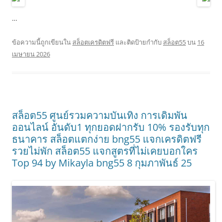
…
ข้อความนี้ถูกเขียนใน
สล็อตเครดิตฟรี
และติดป้ายกำกับ
สล็อต55
บน
16
เมษายน 2026
สล็อต55 ศูนย์รวมความบันเทิง การเดิมพัน
ออนไลน์ อันดับ1 ทุกยอดฝากรับ 10% รองรับทุก
ธนาคาร สล็อตแตกง่าย bng55 แจกเครดิตฟรี
รวยไม่พัก สล็อต55 แจกสูตรที่ไม่เคยบอกใคร
Top 94 by Mikayla bng55 8 กุมภาพันธ์ 25