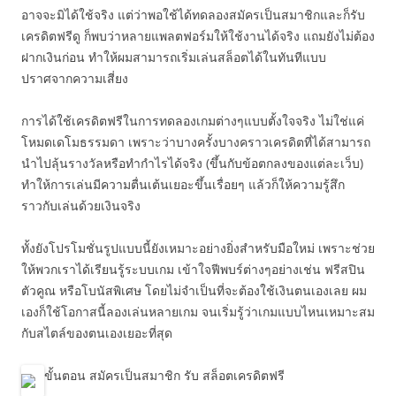
อาจจะมิได้ใช้จริง แต่ว่าพอใช้ได้ทดลองสมัครเป็นสมาชิกและก็รับ
เครดิตฟรีดู ก็พบว่าหลายแพลตฟอร์มให้ใช้งานได้จริง แถมยังไม่ต้อง
ฝากเงินก่อน ทำให้ผมสามารถเริ่มเล่นสล็อตได้ในทันทีแบบ
ปราศจากความเสี่ยง
การได้ใช้เครดิตฟรีในการทดลองเกมต่างๆแบบตั้งใจจริง ไม่ใช่แค่
โหมดเดโมธรรมดา เพราะว่าบางครั้งบางคราวเครดิตที่ได้สามารถ
นำไปลุ้นรางวัลหรือทำกำไรได้จริง (ขึ้นกับข้อตกลงของแต่ละเว็บ)
ทำให้การเล่นมีความตื่นเต้นเยอะขึ้นเรื่อยๆ แล้วก็ให้ความรู้สึก
ราวกับเล่นด้วยเงินจริง
ทั้งยังโปรโมชั่นรูปแบบนี้ยังเหมาะอย่างยิ่งสำหรับมือใหม่ เพราะช่วย
ให้พวกเราได้เรียนรู้ระบบเกม เข้าใจฟีพบร์ต่างๆอย่างเช่น ฟรีสปิน
ตัวคูณ หรือโบนัสพิเศษ โดยไม่จำเป็นที่จะต้องใช้เงินตนเองเลย ผม
เองก็ใช้โอกาสนี้ลองเล่นหลายเกม จนเริ่มรู้ว่าเกมแบบไหนเหมาะสม
กับสไตล์ของตนเองเยอะที่สุด
ขั้นตอน สมัครเป็นสมาชิก รับ สล็อตเครดิตฟรี