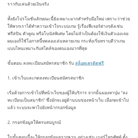
ราวกับเล่นด้วยเงินจริง
ทั้งยังโปรโมชั่นลักษณะนี้ยังเหมาะมากสำหรับมือใหม่ เพราะว่าช่วย
ให้พวกเราได้ทำความเข้าใจระบบเกม รู้เรื่องฟีเจอร์ต่างๆดังเช่น
ฟรีสปิน ตัวคูณ หรือโบนัสพิเศษ โดยไม่จำเป็นต้องใช้เงินตัวเองเลย
ผมเองก็ใช้โอกาสนี้ทดลองเล่นหลายเกม กระทั่งเริ่มทราบดีว่าเกม
แบบไหนเหมาะกับสไตล์ของตนเองมากที่สุด
ขั้นตอน ลงทะเบียนสมัครสมาชิก รับ
สล็อตเครดิตฟรี
1. เข้าเว็บและกดลงทะเบียนสมัครสมาชิก
เริ่มด้วยการเข้าไปที่หน้าเว็บของผู้ให้บริการ จากนั้นมองหาปุ่ม “ลง
ทะเบียนเป็นสมาชิก” ซึ่งมักจะอยู่ด้านบนของหน้าเว็บ เมื่อกดเข้าไป
แล้ว ระบบจะพาไปยังหน้ากรอกข้อมูล
2. กรอกข้อมูลให้ครบสมบูรณ์
ในขั้นตอนนี้จะให้กรอกข้อมูลรากฐาน อย่างเช่น เบอร์โทรศัพท์ ตั้ง