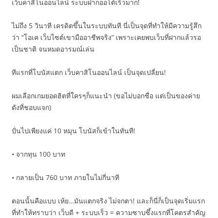
เว็บคาสิโนออนไลน์ ระบบฝากออโต้เร็วมาก!
ไม่ถึง 5 วินาที เครดิตขึ้นในระบบทันที นี่เป็นจุดที่ทำให้มีความรู้สึก
ว่า “โอเค เว็บไซต์เขามืออาชีพจริง” เพราะเคยพบเว็บที่ฝากแล้วรอ
เป็นชาติ จนหมดอารมณ์เล่น
ทีแรกที่โบนัสแตก เว็บคาสิโนออนไลน์ เป็นจุดเปลี่ยน!
ผมเลือกเกมยอดฮิตที่ใครๆก็แนะนำ (ขอไม่บอกชื่อ แต่เป็นของค่าย
ดังที่ชอบแจก)
ปั่นไปเพียงแค่ 10 หมุน โบนัสก็เข้าในทันที!
• จากทุน 100 บาท
• กลายเป็น 760 บาท ภายในไม่กี่นาที
ตอนนั้นคือแบบ เห้ย…มันแตกจริง ไม่จกตา! และก็นี่ก็เป็นจุดเริ่มแรก
ที่ทำให้ทราบว่า เว็บดี + ระบบเร็ว = ความซาบซึ้งแรกที่โคตรสำคัญ