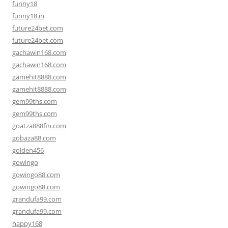
funny18
funny18.in
future24bet.com
future24bet.com
gachawin168.com
gachawin168.com
gamehit8888.com
gamehit8888.com
gem99ths.com
gem99ths.com
goatza888fin.com
gobaza88.com
golden456
gowingo
gowingo88.com
gowingo88.com
grandufa99.com
grandufa99.com
happy168