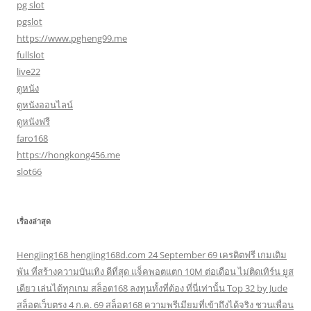
pg slot
pgslot
https://www.pgheng99.me
fullslot
live22
ดูหนัง
ดูหนังออนไลน์
ดูหนังฟรี
faro168
https://hongkong456.me
slot66
เรื่องล่าสุด
Hengjing168 hengjing168d.com 24 September 69 เครดิตฟรี เกมเดิม
พัน ที่สร้างความบันเทิง ดีที่สุด แจ็คพอตแตก 10M ต่อเดือน ไม่ติดเทิร์น ยูส
เดียว เล่นได้ทุกเกม สล็อต168 ลงทุนทั้งที่ต้อง ที่นี่เท่านั้น Top 32 by Jude
สล็อตเว็บตรง 4 ก.ค. 69 สล็อต168 ความพรีเมียมที่เข้าถึงได้จริง ชวนเพื่อน