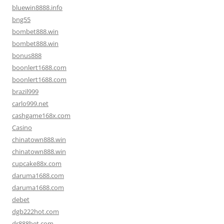
bluewin8888.info
bng55
bombet888.win
bombet888.win
bonus888
boonlert1688.com
boonlert1688.com
brazil999
carlo999.net
cashgame168x.com
Casino
chinatown888.win
chinatown888.win
cupcake88x.com
daruma1688.com
daruma1688.com
debet
dgb222hot.com
dr888bet.com