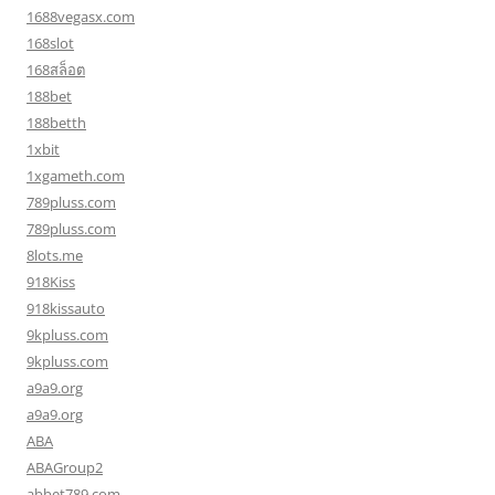
1688vegasx.com
168slot
168สล็อต
188bet
188betth
1xbit
1xgameth.com
789pluss.com
789pluss.com
8lots.me
918Kiss
918kissauto
9kpluss.com
9kpluss.com
a9a9.org
a9a9.org
ABA
ABAGroup2
abbet789.com