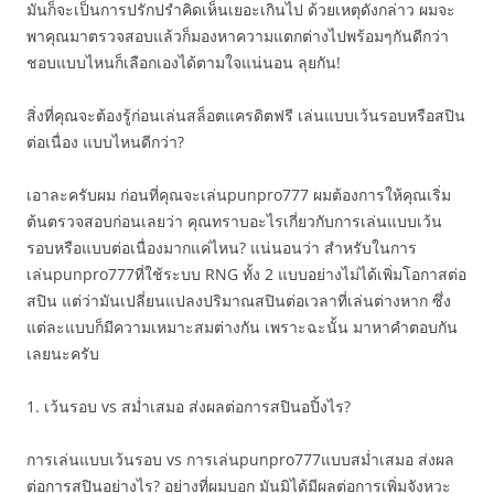
มันก็จะเป็นการปรักปรำคิดเห็นเยอะเกินไป ด้วยเหตุดังกล่าว ผมจะ
พาคุณมาตรวจสอบแล้วก็มองหาความแตกต่างไปพร้อมๆกันดีกว่า
ชอบแบบไหนก็เลือกเองได้ตามใจแน่นอน ลุยกัน!
สิ่งที่คุณจะต้องรู้ก่อนเล่นสล็อตแครดิตฟรี เล่นแบบเว้นรอบหรือสปิน
ต่อเนื่อง แบบไหนดีกว่า?
เอาละครับผม ก่อนที่คุณจะเล่นpunpro777 ผมต้องการให้คุณเริ่ม
ต้นตรวจสอบก่อนเลยว่า คุณทราบอะไรเกี่ยวกับการเล่นแบบเว้น
รอบหรือแบบต่อเนื่องมากแค่ไหน? แน่นอนว่า สำหรับในการ
เล่นpunpro777ที่ใช้ระบบ RNG ทั้ง 2 แบบอย่างไม่ได้เพิ่มโอกาสต่อ
สปิน แต่ว่ามันเปลี่ยนแปลงปริมาณสปินต่อเวลาที่เล่นต่างหาก ซึ่ง
แต่ละแบบก็มีความเหมาะสมต่างกัน เพราะฉะนั้น มาหาคำตอบกัน
เลยนะครับ
1. เว้นรอบ vs สม่ำเสมอ ส่งผลต่อการสปินอปิ้งไร?
การเล่นแบบเว้นรอบ vs การเล่นpunpro777แบบสม่ำเสมอ ส่งผล
ต่อการสปินอย่างไร? อย่างที่ผมบอก มันมิได้มีผลต่อการเพิ่มจังหวะ