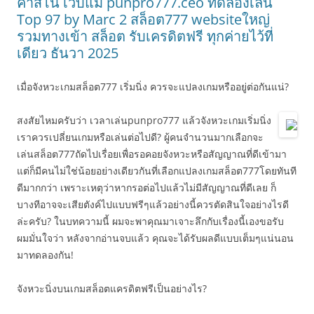
คาสิโน เว็บแม่ punpro777.ceo ทดลองเล่น
Top 97 by Marc 2 สล็อต777 websiteใหญ่
รวมทางเข้า สล็อต รับเครดิตฟรี ทุกค่ายไว้ที่
เดียว ธันวา 2025
เมื่อจังหวะเกมสล็อต777 เริ่มนิ่ง ควรจะแปลงเกมหรืออยู่ต่อกันแน่?
สงสัยไหมครับว่า เวลาเล่นpunpro777 แล้วจังหวะเกมเริ่มนิ่ง
เราควรเปลี่ยนเกมหรือเล่นต่อไปดี? ผู้คนจำนวนมากเลือกจะ
เล่นสล็อต777ถัดไปเรื่อยเพื่อรอคอยจังหวะหรือสัญญาณที่ดีเข้ามา
แต่ก็มีคนไม่ใช่น้อยอย่างเดียวกันที่เลือกแปลงเกมสล็อต777โดยทันที
ดีมากกว่า เพราะเหตุว่าหากรอต่อไปแล้วไม่มีสัญญาณที่ดีเลย ก็
บางทีอาจจะเสียตังค์ไปแบบฟรีๆแล้วอย่างนี้ควรตัดสินใจอย่างไรดี
ล่ะครับ? ในบทความนี้ ผมจะพาคุณมาเจาะลึกกับเรื่องนี้เองขอรับ
ผมมั่นใจว่า หลังจากอ่านจบแล้ว คุณจะได้รับผลดีแบบเต็มๆแน่นอน
มาทดลองกัน!
จังหวะนิ่งบนเกมสล็อตแครดิตฟรีเป็นอย่างไร?