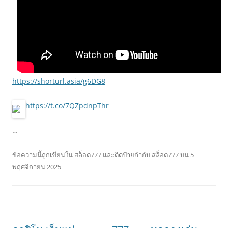
https://shorturl.asia/g6DG8
https://t.co/7QZpdnpThr
…
ข้อความนี้ถูกเขียนใน
สล็อต777
และติดป้ายกำกับ
สล็อต777
บน
5
พฤศจิกายน 2025