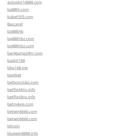
autoslot16888.com
ba88th.com
babet555.com
Baccarat
baj88thb
baj88thbz.com
baj88thbz.com
bar4game24hr.com
baslot168
bbp168.me
bestbet
betboxclubs.com
betflixtikto.info
betflixtikto.info
betm4vip.com
betwin6666.com
betwin6666.com
bitcoin
bluewin8888.info