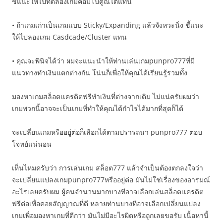
ชี้แนะให้ไปทดลองเกมคอมโบคูณไต่แทน
• ถ้าเกมเก่าเป็นเกมแบบ Sticky/Expanding แล้วจังหวะนิ่ง ชี้แนะ
ให้ไปลองเกม Casdcade/Cluster แทน
• คุณจะพินิจได้ว่า ผมจะแนะนำให้ท่านเล่นเกมpunpro777ที่มี
แนวทางทำเงินแตกต่างกัน โน่นก็เพื่อให้คุณได้เรียนรู้รวมทั้ง
มองหาเกมสล็อตเเครดิตฟรีทำเงินที่ต่างจากเดิม ไม่แน่ครับผมว่า
เกมพวกนี้อาจจะเป็นเกมที่ทำให้คุณได้กำไรได้มากที่สุดก็ได้
จะเปลี่ยนเกมหรืออยู่ต่อก็เลือกได้ตามปรารถนา punpro777 ตอบ
โจทย์แน่นอน
เห็นไหมครับว่า การเล่นเกม สล็อต777 แล้วจำเป็นต้องตกลงใจว่า
จะเปลี่ยนแปลงเกมpunpro777หรืออยู่ต่อ มันไม่ใช่เรื่องของอารมณ์
อะไรเลยครับผม ผู้คนจำนวนมากบางทีอาจเลือกเล่นสล็อตเเครดิต
ฟรีต่อเพื่อคอยสัญญาณที่ดี หลายท่านบางทีอาจเลือกเปลี่ยนแปลง
เกมเพื่อมองหาเกมที่ดีกว่า มันไม่มีอะไรผิดหรือถูกเลยขอรับ เนื้อหานี้