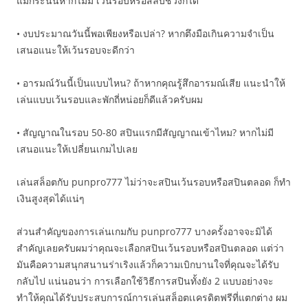
แม้กระนั้นหากไม่มี เว้นรอบหรือสลับช่วงก็ได้
• งบประมาณวันนี้พอเพียงหรือเปล่า? หากตึงมือเกินความจำเป็น
เสนอแนะให้เว้นรอบจะดีกว่า
• อารมณ์วันนี้เป็นแบบไหน? ถ้าหากคุณรู้สึกอารมณ์เสีย แนะนำให้
เล่นแบบเว้นรอบและพักถี่หน่อยก็ดีแล้วครับผม
• สัญญาณในรอบ 50-80 สปินแรกมีสัญญาณเข้าไหม? หากไม่มี
เสนอแนะให้เปลี่ยนเกมไปเลย
เล่นสล็อตกับ punpro777 ไม่ว่าจะสปินเว้นรอบหรือสปินตลอด ก็ทำ
เงินสูงสุดได้แน่ๆ
ส่วนสำคัญของการเล่นเกมกับ punpro777 บางครั้งอาจจะมิได้
สำคัญเลยครับผมว่าคุณจะเลือกสปินเว้นรอบหรือสปินตลอด แต่ว่า
มันคือความสนุกสนานร่าเริงแล้วก็ความเบิกบานใจที่คุณจะได้รับ
กลับไป แน่นอนว่า การเลือกใช้วิธีการสปินทั้งยัง 2 แบบอย่างจะ
ทำให้คุณได้รับประสบการณ์การเล่นสล็อตเเครดิตฟรีที่แตกต่าง ผม