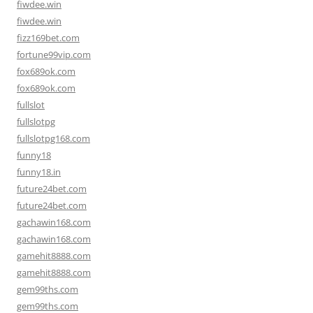
fiwdee.win
fiwdee.win
fizz169bet.com
fortune99vip.com
fox689ok.com
fox689ok.com
fullslot
fullslotpg
fullslotpg168.com
funny18
funny18.in
future24bet.com
future24bet.com
gachawin168.com
gachawin168.com
gamehit8888.com
gamehit8888.com
gem99ths.com
gem99ths.com