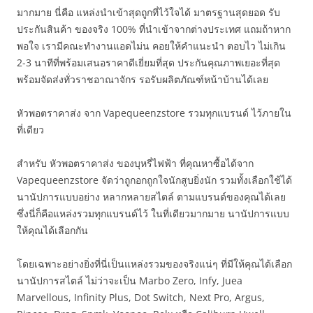
มากมาย นี่คือ แหล่งนำเข้าสุดถูกที่ไว้ใจได้ มาตรฐานสุดยอด รับ
ประกันสินค้า ของจริง 100% ที่นำเข้าจากต่างประเทศ แถมถ้าหาก
พอใจ เรามีคณะทำงานแอดไม่น คอยให้คำแนะนำ ตอบไว ไม่เกิน
2-3 นาทีที่พร้อมเสนอราคาดีเยี่ยมที่สุด ประกันคุณภาพเยอะที่สุด
พร้อมจัดส่งทั่วราชอาณาจักร รอรับผลิตภัณฑ์หน้าบ้านได้เลย
หัวพอตราคาส่ง จาก Vapequeenzstore รวมทุกแบรนด์ ไว้ภายใน
ที่เดียว
สำหรับ หัวพอตราคาส่ง ของบุหรี่ไฟฟ้า ที่คุณหาซื้อได้จาก
Vapequeenzstore จัดว่าถูกอกถูกใจนักสูบยิ่งนัก รวมทั้งเลือกใช้ได้
นานัปการแบบอย่าง หลากหลายสไตล์ ตามแบรนด์ของคุณได้เลย
ซึ่งนี่ก็คือแหล่งรวมทุกแบรนด์ไว้ ในที่เดียวมากมาย นานัปการแบบ
ให้คุณได้เลือกกัน
โดยเฉพาะอย่างยิ่งที่นี่เป็นแหล่งรวมของจริงแน่ๆ ที่มีให้คุณได้เลือก
นานัปการสไตล์ ไม่ว่าจะเป็น Marbo Zero, Infy, Juea
Marvellous, Infinity Plus, Dot Switch, Next Pro, Argus,