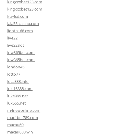
kingxxxbet123.com
kingxxxbet123.com
ktv4sd.com
lala55-casino.com
lionth168.com
live22
live22slot
lnw365bet.com
lnw365bet.com
london45
lotto77
luca333.info
luis16888.com
luke999.net
lux555.net
m4newonline.com
mac1bet789.com
macau69
macau888.win