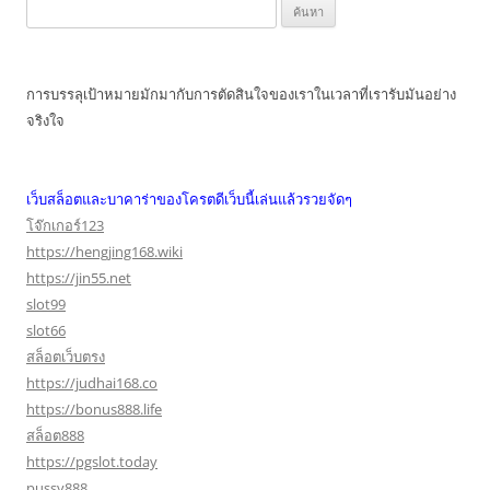
ค้นหา
สำหรับ:
การบรรลุเป้าหมายมักมากับการตัดสินใจของเราในเวลาที่เรารับมันอย่าง
จริงใจ
เว็บสล็อตและบาคาร่าของโครตดีเว็บนี้เล่นแล้วรวยจัดๆ
โจ๊กเกอร์123
https://hengjing168.wiki
https://jin55.net
slot99
slot66
สล็อตเว็บตรง
https://judhai168.co
https://bonus888.life
สล็อต888
https://pgslot.today
pussy888