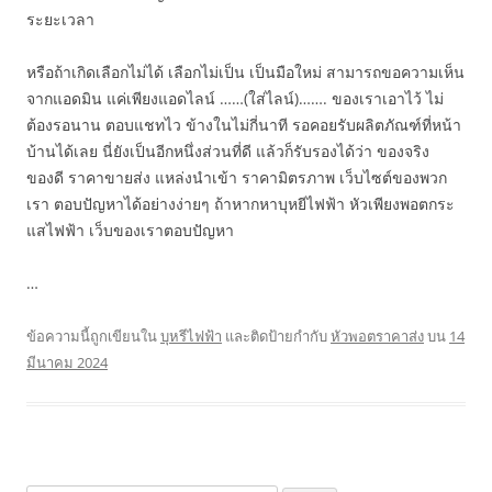
ระยะเวลา
หรือถ้าเกิดเลือกไม่ได้ เลือกไม่เป็น เป็นมือใหม่ สามารถขอความเห็น
จากแอดมิน แค่เพียงแอดไลน์ ……(ใส่ไลน์)……. ของเราเอาไว้ ไม่
ต้องรอนาน ตอบแชทไว ข้างในไม่กี่นาที รอคอยรับผลิตภัณฑ์ที่หน้า
บ้านได้เลย นี่ยังเป็นอีกหนึ่งส่วนที่ดี แล้วก็รับรองได้ว่า ของจริง
ของดี ราคาขายส่ง แหล่งนำเข้า ราคามิตรภาพ เว็บไซต์ของพวก
เรา ตอบปัญหาได้อย่างง่ายๆ ถ้าหากหาบุหยีไฟฟ้า หัวเพียงพอตกระ
แสไฟฟ้า เว็บของเราตอบปัญหา
…
ข้อความนี้ถูกเขียนใน
บุหรีไฟฟ้า
และติดป้ายกำกับ
หัวพอตราคาส่ง
บน
14
มีนาคม 2024