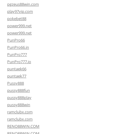
pgzeus88win.com
play97vip.com
pokebet88
power999.net
power999.net
PunPro66
PunPro66.in
PunPro777
PunPro777.io
puntaek66
puntaek77
Pussy888
pussy888fun
pussy888play
pussy888win
ramclubx.com
ramclubx.com
RENO88WIN.COM
RENO88WIN.COM