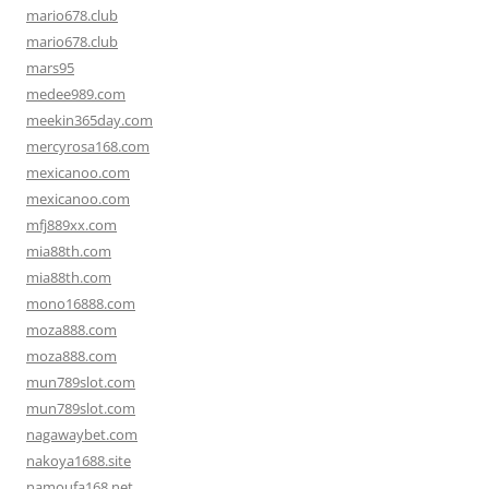
mario678.club
mario678.club
mars95
medee989.com
meekin365day.com
mercyrosa168.com
mexicanoo.com
mexicanoo.com
mfj889xx.com
mia88th.com
mia88th.com
mono16888.com
moza888.com
moza888.com
mun789slot.com
mun789slot.com
nagawaybet.com
nakoya1688.site
namoufa168.net