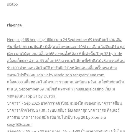
slot66
เรื่องล่าสุด
Hengjing168 hengjing168d.com 24 September 69 เครดิตฟรี เกมเดิม
พัน ที่สร้างความบันเทิง ดีที่สุด แจ็คพอตแตก 10M ต่อเดือน ไม่ติดเทิร์น ยูส
เดียว เล่นได้ทุกเกม สล็อต168 ลงทุนทั้งที่ต้อง ที่นี่เท่านั้น Top 32 by Jude
สล็อตเว็บตรง 4 ก.ค. 69 สล็อต168 ความพรีเมียมที่เข้าถึงได้จริง ชวนเพื่อน
รับ 100 ฝาก-ถอน อัตโนมัติ การันตี กำไรหลักแสน สล็อตเว็บตรง ห้าม
พลาด โปรดีรออยู่ Top 12 by Maddison tangtem168e.com
สล็อต888 สล็อตออนไลน์มาแรง รวมเกมยอดนิยม พร้อมเคล็ดลับก่อนเริ่ม
เล่น 20 September 69 เวปไซต์ แจกหนัก Jin888.asia casino เว็บแม่
ทดลองเล่น Top 31 by Dustin
บาคาร่า 7 Sep 2026 บาคาร่า168 เปิดมุมมองใหม่ของเกมบาคาร่า เซียน
บาคาร่าตัวจริงรับ 3 แสน ระบบเสถียร อัปเดตล่าสุด บาคาร่าสด ดีลเลอร์
สาวสวย บาคาร่า168 สมัครปุ๊บ รับโปรปั๊บ Top 29 by Xiomara
sexy168c.com
สล็อต55 Jin55.guru 20 กรกฎาคม 26 jinda55 เว็บบาคาร่าอันดับ 1 ในไทย