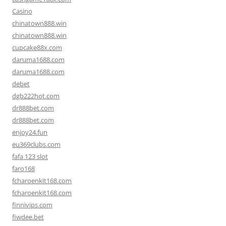
Casino
chinatown888.win
chinatown888.win
cupcake88x.com
daruma1688.com
daruma1688.com
debet
dgb222hot.com
dr888bet.com
dr888bet.com
enjoy24.fun
eu369clubs.com
fafa 123 slot
faro168
fcharoenkit168.com
fcharoenkit168.com
finnivips.com
fiwdee.bet