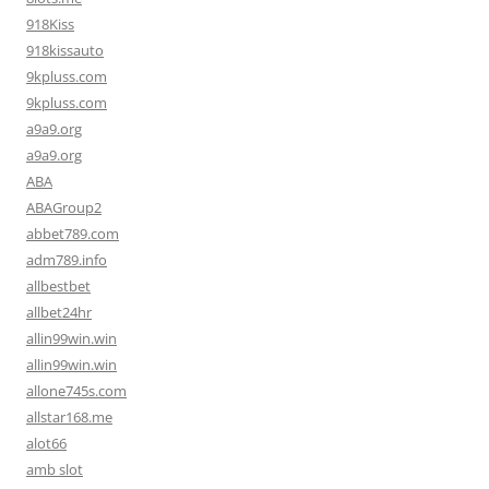
918Kiss
918kissauto
9kpluss.com
9kpluss.com
a9a9.org
a9a9.org
ABA
ABAGroup2
abbet789.com
adm789.info
allbestbet
allbet24hr
allin99win.win
allin99win.win
allone745s.com
allstar168.me
alot66
amb slot