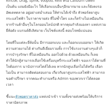
Rincoe, Drag, Spmk, Voopoo, Relx หรือ Caliburn Uwell
เป็นต้น แถมยังมีอะไร ให้เลือกแบบอื่นๆอีกมากมาย และก็ยังคงรอ
อัพเดทตลาด อยู่อย่างสม่ำเสมอ ให้ท่านได้เข้าถึง หัวพอร์ตยาสูบ
กระแสไฟฟ้า ในราคาขายส่ง ที่ไม่ซ้ำใคร และก็สร้างไม่เหมือนกัน
จากร้านค้าอื่นๆในโลกออนไลน์ปกติ หากคุณกำลังมองหา แหล่งรวม
ยี่ห้อดัง แบรนด์ดีเลิศมาย เว็บไซต์แห่งนี้ ตอบโจทย์แน่นอน
โดยที่ในแต่ละยี่ห้อนั้น มีการออกแบบ และก็ออกแบบออกมา ให้เกิด
ความสวยงามได้ ต่างกันดีเยี่ยมรวมทั้ง การใช้แรงงานต่างๆแล้วก็
การบำรุงรักษา ที่ไม่เหมือนกัน ออกไปด้วย ด้วยเหมือนกัน ก็เลย
ทำให้นักสู้สามารถเลือกใช้เครื่องบุหรี่กระแสไฟฟ้า ของเราได้ตามที่
ใจต้องการ นานัปการสไตล์ได้เลย หากนักสูบเลือกไม่ได้หรือ เลือก
ไม่เป็น สามารถติดต่อสอบถาม เกี่ยวกับยาสูบกระแสไฟฟ้า สามารถ
ขอคำปรึกษา จากคณะทำงานหรือ Admin ของพวกเราได้ตลอด
เวลา
ชี้แนะ
หัวพอตราคาส่ง
แหล่งนำเข้า รวมทั้งขายส่งพร้อมให้บริการ
ราคามิตรภาพ