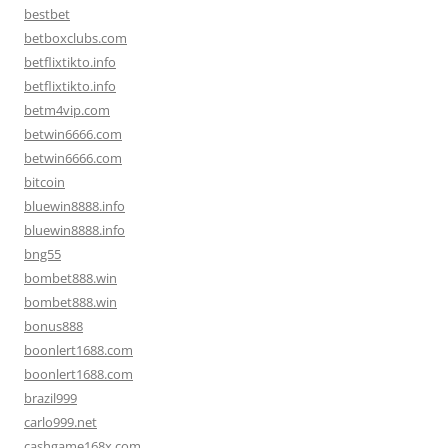
bestbet
betboxclubs.com
betflixtikto.info
betflixtikto.info
betm4vip.com
betwin6666.com
betwin6666.com
bitcoin
bluewin8888.info
bluewin8888.info
bng55
bombet888.win
bombet888.win
bonus888
boonlert1688.com
boonlert1688.com
brazil999
carlo999.net
cashgame168x.com