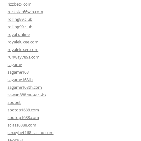
rizzbetx.com
rockstar66win.com
rolling99.club
rolling99.club
royal online
royaleluxee.com
royaleluxee.com
runway789s.com
sagame
sagame168
sagame168th
sagame168th.com
sawan888 ทดลองเล่น
sbobet
sbotop1688.com
sbotop1688.com
sclass8888.com
sexxybet168-casino.com
sexy168