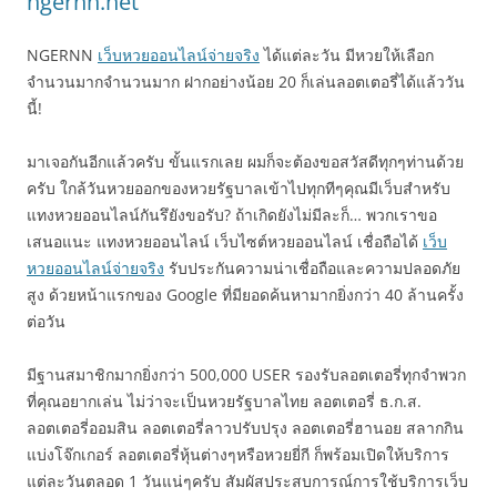
ngernn.net
NGERNN
เว็บหวยออนไลน์จ่ายจริง
ได้แต่ละวัน มีหวยให้เลือก
จำนวนมากจำนวนมาก ฝากอย่างน้อย 20 ก็เล่นลอตเตอรี่ได้แล้ววัน
นี้!
มาเจอกันอีกแล้วครับ ขั้นแรกเลย ผมก็จะต้องขอสวัสดีทุกๆท่านด้วย
ครับ ใกล้วันหวยออกของหวยรัฐบาลเข้าไปทุกทีๆคุณมีเว็บสำหรับ
แทงหวยออนไลน์กันรึยังขอรับ? ถ้าเกิดยังไม่มีละก็… พวกเราขอ
เสนอแนะ แทงหวยออนไลน์ เว็บไซต์หวยออนไลน์ เชื่อถือได้
เว็บ
หวยออนไลน์จ่ายจริง
รับประกันความน่าเชื่อถือและความปลอดภัย
สูง ด้วยหน้าแรกของ Google ที่มียอดค้นหามากยิ่งกว่า 40 ล้านครั้ง
ต่อวัน
มีฐานสมาชิกมากยิ่งกว่า 500,000 USER รองรับลอตเตอรี่ทุกจำพวก
ที่คุณอยากเล่น ไม่ว่าจะเป็นหวยรัฐบาลไทย ลอตเตอรี่ ธ.ก.ส.
ลอตเตอรี่ออมสิน ลอตเตอรี่ลาวปรับปรุง ลอตเตอรี่ฮานอย สลากกิน
แบ่งโจ๊กเกอร์ ลอตเตอรี่หุ้นต่างๆหรือหวยยี่กี ก็พร้อมเปิดให้บริการ
แต่ละวันตลอด 1 วันแน่ๆครับ สัมผัสประสบการณ์การใช้บริการเว็บ