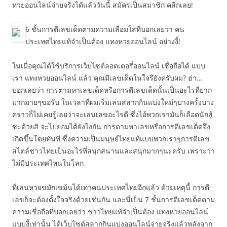
หวยออนไลน์จ่ายจริงได้แล้ววันนี้ สมัครเป็นสมาชิก คลิกเลย!
6 ชั้นการตีเลขเด็ดตามความเลื่อมใสที่บอกเลยว่า คน
ประเทศไทยแท้จำเป็นต้อง แทงหวยออนไลน์ อย่างงี้!
ในเมื่อคุณได้ใช้บริการเว็บไซต์ลอตเตอรี่ออนไลน์ เชื่อถือได้ แบบ
เรา แทงหวยออนไลน์ แล้ว คุณมีเลขเด็ดในใจรึยังครับผม? ฮ่า…
บอกเลยว่า การตามหาเลขเด็ดหรือการตีเลขเด็ดนั้นเป็นอะไรที่ยาก
มากมายๆขอรับ ในเวลาที่ผมเริ่มเล่นสลากกินแบ่งใหม่ๆบางครั้งบาง
คราวก็ไม่เคยรู้เลยว่าจะเล่นเลขอะไรดี ซึ่งไอ้พวกเรามันก็เลือดนักสู้
ซะด้วยสิ จะไปยอมได้ยังไงกัน การตามหาเลขหรือการตีเลขเด็ดจึง
เกิดขึ้นโดยทันที ซึ่งความเป็นมนุษย์ไทยแท้แบบพวกเราๆการตีเลข
สไตล์ชาวไทยเป็นอะไรที่สนุกสนานและสนุกมากๆนะครับ เพราะว่า
ไม่มีประเทศไหนในโลก
ที่เล่นหวยขมักเขม้นได้เท่าคนประเทศไทยอีกแล้ว ด้วยเหตุนี้ การตี
เลขก็จะต้องตั้งใจจริงด้วยเช่นกัน และนี่เป็น 7 ชั้นการตีเลขเด็ดตาม
ความเชื่อถือที่บอกเลยว่า ชาวไทยแท้จำเป็นต้อง แทงหวยออนไลน์
แบบงี้เท่านั้น ได้เว็บไซต์สลากกินแบ่งออนไลน์จ่ายจริงแล้วหลังจาก