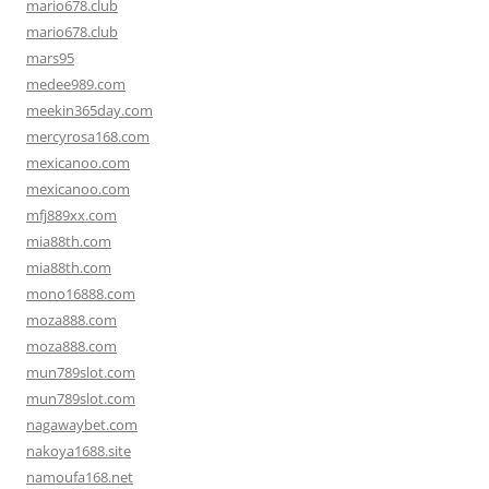
mario678.club
mario678.club
mars95
medee989.com
meekin365day.com
mercyrosa168.com
mexicanoo.com
mexicanoo.com
mfj889xx.com
mia88th.com
mia88th.com
mono16888.com
moza888.com
moza888.com
mun789slot.com
mun789slot.com
nagawaybet.com
nakoya1688.site
namoufa168.net