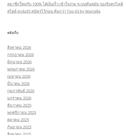
สมาชิกใหม่รับ 100% ได้เงินเร็ว เข้าใจง่าย ระบบทันสมัย รองรับทุกไลฟ์
สไตล์ jinda55 สมัครไว้ก่อน คุ้มกว่า Top 63 by Marcella
คลังเก็บ
สิงหาคม 2026
กรกฎาคม 2026
มิถุนายน 2026
พฤษภาคม 2026
เมษายน 2026
มีนาคม 2026
กุมภาพันธ์ 2026
มกราคม 2026
ธันวาคม 2025
พฤศจิกายน 2025
ตุลาคม 2025
กันยายน 2025
สิงหาคม 2025