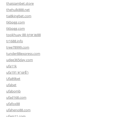
thaisiambet.store
thehulk888.net
tia8kingbet.com
tkbpgg.com
tkbpgg.com
tookhuay 88 ถูกหวย88
tr1688.info
tree78999.com
tunder88express.com
udee365day.com
ufa11k
ufa191 ทางเข้า
Ufa89bet
ufabet
ufabomb
ufad168.com
ufafox88
ufaheno88.com
ufam11.com