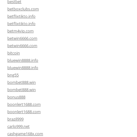
bestbet
betboxclubs.com
betflixtikto.info
betflixtikto.info
betm4vip.com
betwin6666.com
betwin6666.com
bitcoin
bluewin8888.info
bluewin8888.info
bng55
bombet888.win
bombet888.win
bonus888
boonlert1688.com
boonlert1688.com
brazil999
carlo999.net
cashgame168x.com