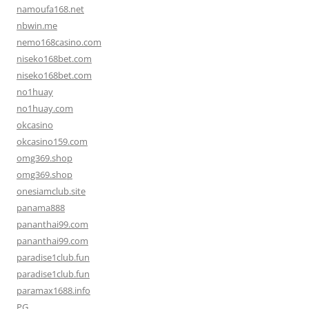
namoufa168.net
nbwin.me
nemo168casino.com
niseko168bet.com
niseko168bet.com
no1huay
no1huay.com
okcasino
okcasino159.com
omg369.shop
omg369.shop
onesiamclub.site
panama888
pananthai99.com
pananthai99.com
paradise1club.fun
paradise1club.fun
paramax1688.info
PG