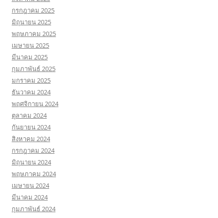
กรกฎาคม 2025
มิถุนายน 2025
พฤษภาคม 2025
เมษายน 2025
มีนาคม 2025
กุมภาพันธ์ 2025
มกราคม 2025
ธันวาคม 2024
พฤศจิกายน 2024
ตุลาคม 2024
กันยายน 2024
สิงหาคม 2024
กรกฎาคม 2024
มิถุนายน 2024
พฤษภาคม 2024
เมษายน 2024
มีนาคม 2024
กุมภาพันธ์ 2024