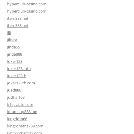
hyperclub-casino.com
hyperclub-casino.com
item388.net
item388.net
Jili
Jilislot
Jinda55
jinda888
Joker123
joker123auto
Joker123th
Joker123th.com
juad888
judhai168
k1gt-auto.com
khumsup888.me
kingdom66
kingromans789.com
kingxxxbet123.com