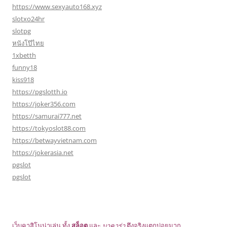
https://www.sexyauto168.xyz
slotxo24hr
slotpg
หนังโป๊ไทย
1xbetth
funny18
kiss918
https://pgslotth.io
https://joker356.com
https://samurai777.net
https://tokyoslot88.com
https://betwayvietnam.com
https://jokerasia.net
pgslot
pgslot
เว็บคาสิโนน่าเล่น ทั้ง
สล็อต
และ
บาคาร่า
ตึงจริงแตกบ่อยมาก