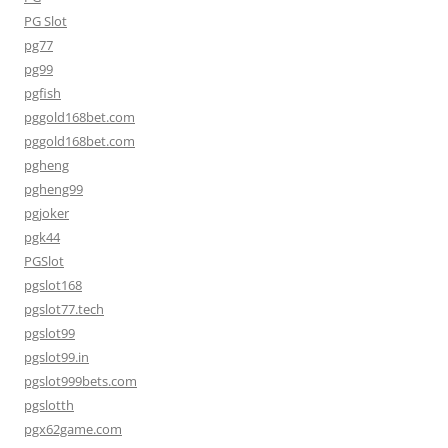
PG Slot
pg77
pg99
pgfish
pggold168bet.com
pggold168bet.com
pgheng
pgheng99
pgjoker
pgk44
PGSlot
pgslot168
pgslot77.tech
pgslot99
pgslot99.in
pgslot999bets.com
pgslotth
pgx62game.com