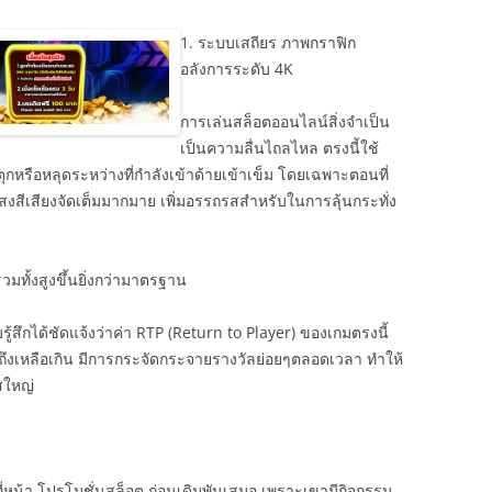
1. ระบบเสถียร ภาพกราฟิก
อลังการระดับ 4K
การเล่นสล็อตออนไลน์สิ่งจำเป็น
เป็นความลื่นไถลไหล ตรงนี้ใช้
ุกหรือหลุดระหว่างที่กำลังเข้าด้ายเข้าเข็ม โดยเฉพาะตอนที่
แสงสีเสียงจัดเต็มมากมาย เพิ่มอรรถรสสำหรับในการลุ้นกระทั่ง
วมทั้งสูงขึ้นยิ่งกว่ามาตรฐาน
้สึกได้ชัดแจ้งว่าค่า RTP (Return to Player) ของเกมตรงนี้
ล่นจนถึงเหลือเกิน มีการกระจัดกระจายรางวัลย่อยๆตลอดเวลา ทำให้
สใหญ่
ที่หน้า โปรโมชั่นสล็อต ก่อนเดิมพันเสมอ เพราะเขามีกิจกรรม