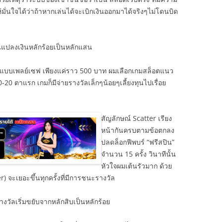
ห้มั่นใจได้ว่าถ้าหากเล่นได้จะเบิกเงินออกมาได้จริงๆไม่โดนบิด
่ยนแปลงเงินหลักร้อยเป็นหลักแสน
รกแบบเพลย์เซฟ เพียงแค่ราว 500 บาท ผมเลือกเกมสล็อตแนว
-20 ตาแรก เกมก็มีจ่ายรางวัลเล็กๆน้อยๆเลี้ยงทุนไปเรื่อย
สัญลักษณ์ Scatter เรียง
หน้ากันครบตามข้อตกลง
ปลดล็อกฟีพบร์ “ฟรีสปิน”
จำนวน 15 ครั้ง วินาทีนั้น
หัวใจผมเต้นรัวมาก ด้วย
r) จะเยอะขึ้นทุกครั้งที่มีการชนะรางวัล
 รางวัลเริ่มขยับจากหลักสิบเป็นหลักร้อย