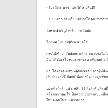
• รับรหัสผ่าน เข้าเล่นได้โดยทันที!
• ระบบฝาก-ถอนเป็นแบบออโต้ (Automatic) 
จังหวะสำคัญสำหรับการเดิมพัน
โอกาสเป็นของผู้ที่กล้าเปิดใจ
การได้เข้ามาสัมผัสกับ สล็อต ชนะรางวัลให
มันไม่ใช่แค่เรื่องของโชคชะตาเพียงอย่างเด
และได้ผลตอบแทนที่คุ้มแก่ผู้เล่น จากผู้ที่ม
เงินสำรองไว้ใช้สอยได้อย่างมีความสุขจาก
อย่างไรก็แล้วแต่ sretthi99 สิ่งสำคัญที่ส
สล็อตควรมองให้เป็นความบันเทิงแบบหนึ่งท
ให้ชัดเจนในวันแล้ววันเล่า