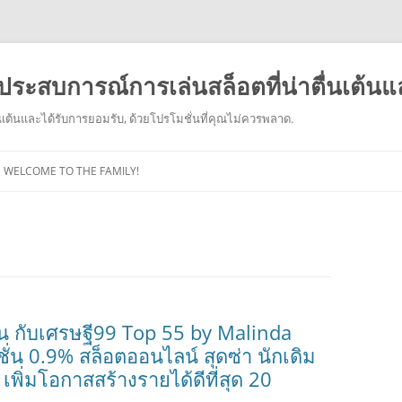
 ประสบการณ์การเล่นสล็อตที่น่าตื่นเต้น
เต้นและได้รับการยอมรับ, ด้วยโปรโมชั่นที่คุณไม่ควรพลาด.
ข้าม
ไป
WELCOME TO THE FAMILY!
ยัง
เนื้อหา
ัน กับเศรษฐี99 Top 55 by Malinda
่น 0.9% สล็อตออนไลน์ สุดซ่า นักเดิม
9 เพิ่มโอกาสสร้างรายได้ดีที่สุด 20