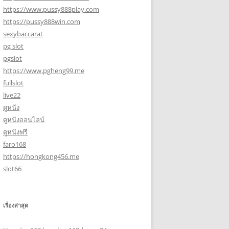
https://www.pussy888play.com
https://pussy888win.com
sexybaccarat
pg slot
pgslot
https://www.pgheng99.me
fullslot
live22
ดูหนัง
ดูหนังออนไลน์
ดูหนังฟรี
faro168
https://hongkong456.me
slot66
เรื่องล่าสุด