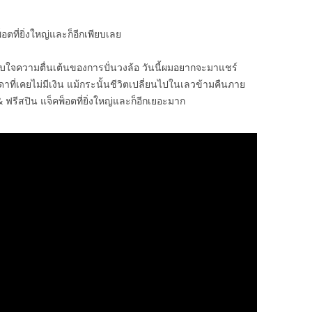
ตที่ยิ่งใหญ่และก็อีกเพียบเลย
ใจความตื่นเต้นของการปั่นวงล้อ วันนี้ผมอยากจะมาแชร์
ี่เคยไม่มีเงิน แม้กระนั้นชีวิตเปลี่ยนไปในเลวข้ามคืนภาย
& ฟรีสปิน แจ็คพ็อตที่ยิ่งใหญ่และก็อีกเยอะมาก