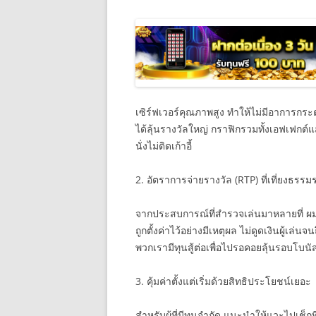
เซิร์ฟเวอร์คุณภาพสูง ทำให้ไม่มีอาการกระต
ได้ลุ้นรางวัลใหญ่ กราฟิกรวมทั้งเอฟเฟกต์
นั่งไม่ติดเก้าอี้
2. อัตราการจ่ายรางวัล (RTP) ที่เที่ยงธรรมร
จากประสบการณ์ที่สำรวจเล่นมาหลายที่ ผมรู
ถูกตั้งค่าไว้อย่างมีเหตุผล ไม่ดูดเงินผู้เ
พวกเรามีทุนสู้ต่อเพื่อไปรอคอยลุ้นรอบโบนั
3. คุ้มค่าตั้งแต่เริ่มด้วยสิทธิประโยชน์เยอะ
สำหรับผู้ที่มีทุนจำกัด แนะนำให้แวะไปเช็ก