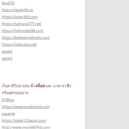
kiss918
https://pgslotth.io
https://joker356.com
https://samurai777.net
https://tokyoslot88.com
https://betwayvietnam.com
https://jokerasia.net
pgslot
pgslot
เว็บคาสิโนน่าเล่น ทั้ง
สล็อต
และ
บาคาร่า
ตึง
จริงแตกบ่อยมาก
918kiss
https://www.madoohd.com
sagame
https://joker123auto.com
http://www.movie87hd.com