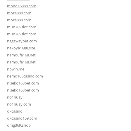
mono16888.com
moza888.com
moza888.com
mun789slot.com
mun789slot.com
nagawaybet.com
nakoya1688.site
namoufa168.net
namoufa168.net
nbwin.me
nemo168casino.com
niseko168bet.com
niseko168bet.com
no1huay
no1huay.com
okcasino
okcasino159.com
omg369.shop