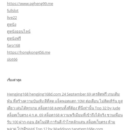
https://www.pgheng99.me
fullslot
live22
ดูหนัง
ดูหนังออนไลน์
ดูหนังฟรี
faro168
https://hongkong456.me
slot66
เรื่องล่าสุด
Hengjing168 hengjing168d.com 24 September 69 เครดิตฟรี เกมเดิม
พัน ที่สร้างความบันเทิง ดีที่สุด แจ็คพอตแตก 10M ต่อเดือน ไม่ติดเทิร์น ยูส
เดียว เล่นได้ทุกเกม สล็อต168 ลงทุนทั้งที่ต้อง ที่นี่เท่านั้น Top 32 by Jude
สล็อตเว็บตรง 4 ก.ค. 69 สล็อต168 ความพรีเมียมที่เข้าถึงได้จริง ชวนเพื่อน
รับ 100 ฝาก-ถอน อัตโนมัติ การันตี กำไรหลักแสน สล็อตเว็บตรง ห้าม
พลาด โปรดีรออยู่ Top 12 by Maddison tangtem168e.com