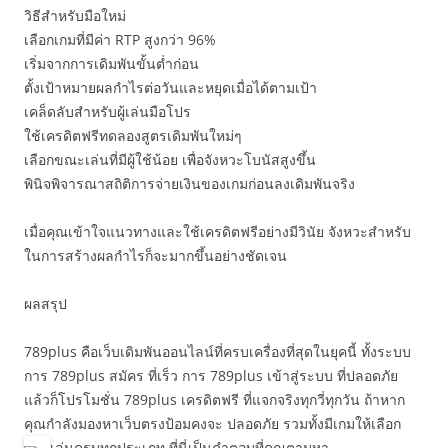
วิธีสำหรับมือใหม่
เลือกเกมที่มีค่า RTP สูงกว่า 96%
เริ่มจากการเดิมพันขั้นต่ำก่อน
ตั้งเป้าหมายผลกำไรต่อวันและหยุดเมื่อได้ตามเป้า
เคล็ดลับสำหรับผู้เล่นมือโปร
ใช้เครดิตฟรีทดลองสูตรเดิมพันใหม่ๆ
เลือกขณะเล่นที่มีผู้ใช้น้อย เพื่อจังหวะโบนัสสูงขึ้น
พินิจพิจารณาสถิติการจ่ายเงินของเกมก่อนลงเดิมพันจริง
เมื่อคุณเข้าใจแนวทางและใช้เครดิตฟรีอย่างมีวินัย จังหวะสำหรับ
ในการสร้างผลกำไรก็จะมากขึ้นอย่างชัดเจน
ผลสรุป
789plus คือเว็บเดิมพันออนไลน์ที่ครบเครื่องที่สุดในยุคนี้ ทั้งระบบ
การ 789plus สมัคร ที่เร็ว การ 789plus เข้าสู่ระบบ ที่ปลอดภัย
แล้วก็โปรโมชั่น 789plus เครดิตฟรี ที่แจกจริงทุกวี่ทุกวัน ถ้าหาก
คุณกำลังมองหาเว็บตรงป้อมคงจะ ปลอดภัย รวมทั้งมีเกมให้เลือก
เล่นครบทุกประเภท ที่นี่เป็นคำตอบที่คุณตามหา