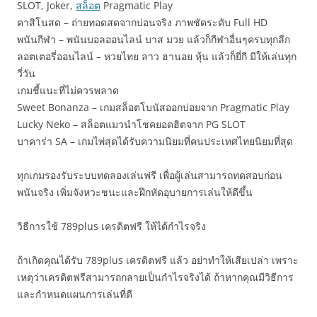
SLOT, Joker,
สล็อต
Pragmatic Play
คาสิโนสด – ถ่ายทอดสดจากบ่อนจริง ภาพชัดระดับ Full HD
พนันกีฬา – พนันบอลออนไลน์ บาส มวย แล้วก็กีฬาอื่นๆครบทุกลีก
ลอตเตอรี่ออนไลน์ – หวยไทย ลาว ฮานอย หุ้น แล้วก็ยี่กี มีให้เล่นทุก
วี่วัน
เกมชี้แนะที่ไม่ควรพลาด
Sweet Bonanza – เกมสล็อตโบนัสออกบ่อยจาก Pragmatic Play
Lucky Neko – สล็อตแมวนำโชคยอดฮิตจาก PG SLOT
บาคาร่า SA – เกมไพ่สุดได้รับความนิยมที่คนประเทศไทยนิยมที่สุด
ทุกเกมรองรับระบบทดลองเล่นฟรี เพื่อผู้เล่นสามารถทดสอบก่อน
พนันจริง เพิ่มจังหวะชนะและฝึกหัดอุบายการเล่นให้ดีขึ้น
วิธีการใช้ 789plus เครดิตฟรี ให้ได้กำไรจริง
ถ้าเกิดคุณได้รับ 789plus เครดิตฟรี แล้ว อย่าทำให้เสียเปล่า เพราะ
เหตุว่าเครดิตฟรีสามารถกลายเป็นกำไรจริงได้ ถ้าหากคุณมีวิธีการ
และกำหนดแผนการเล่นที่ดี