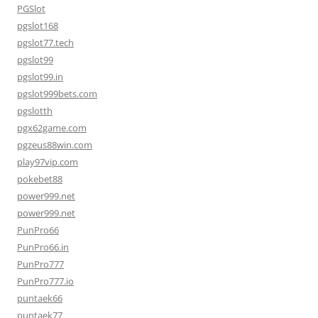
PGSlot
pgslot168
pgslot77.tech
pgslot99
pgslot99.in
pgslot999bets.com
pgslotth
pgx62game.com
pgzeus88win.com
play97vip.com
pokebet88
power999.net
power999.net
PunPro66
PunPro66.in
PunPro777
PunPro777.io
puntaek66
puntaek77