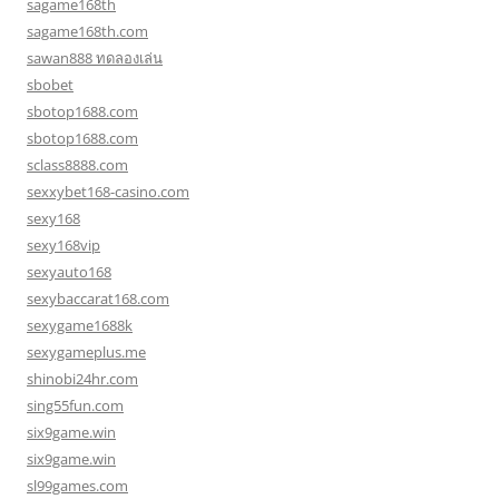
sagame168th
sagame168th.com
sawan888 ทดลองเล่น
sbobet
sbotop1688.com
sbotop1688.com
sclass8888.com
sexxybet168-casino.com
sexy168
sexy168vip
sexyauto168
sexybaccarat168.com
sexygame1688k
sexygameplus.me
shinobi24hr.com
sing55fun.com
six9game.win
six9game.win
sl99games.com