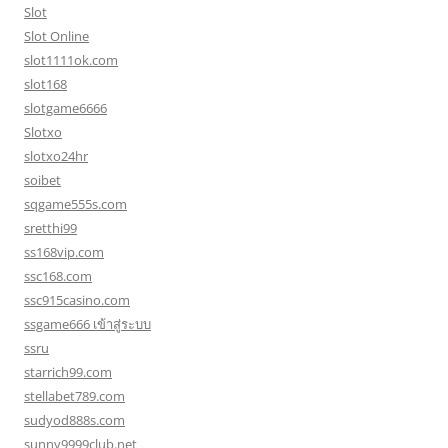
Slot
Slot Online
slot1111ok.com
slot168
slotgame6666
Slotxo
slotxo24hr
soibet
sqgame555s.com
sretthi99
ss168vip.com
ssc168.com
ssc915casino.com
ssgame666 เข้าสู่ระบบ
ssru
starrich99.com
stellabet789.com
sudyod888s.com
sunny9999club.net