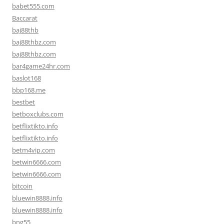
babet555.com
Baccarat
baj88thb
baj88thbz.com
baj88thbz.com
bar4game24hr.com
baslot168
bbp168.me
bestbet
betboxclubs.com
betflixtikto.info
betflixtikto.info
betm4vip.com
betwin6666.com
betwin6666.com
bitcoin
bluewin8888.info
bluewin8888.info
bng55