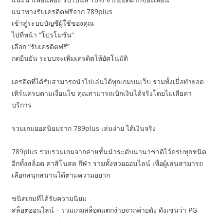
แนวทางรับเครดิตฟรีจาก 789plus
เข้าสู่ระบบบัญชีผู้ใช้ของคุณ
ไปที่หน้า “โปรโมชั่น”
เลือก “รับเครดิตฟรี”
กดยืนยัน ระบบจะเพิ่มเครดิตให้อัตโนมัติ
เครดิตที่ได้รับสามารถนำไปเล่นได้ทุกเกมบนเว็บ รวมทั้งเมื่อทำยอด
เทิร์นครบตามเงื่อนไข คุณสามารถเบิกเงินได้จริงโดยไม่เสียค่า
บริการ
รวมเกมยอดนิยมจาก 789plus เล่นง่าย ได้เงินจริง
789plus รวบรวมเกมจากค่ายชั้นนำระดับนานาชาติไว้ครบทุกชนิด
อีกทั้งสล็อต คาสิโนสด กีฬา รวมทั้งหวยออนไลน์ เพื่อผู้เล่นสามารถ
เลือกสนุกสนานได้ตามความอยาก
ชนิดเกมที่ได้รับความนิยม
สล็อตออนไลน์ – รวมเกมสล็อตแตกง่ายจากค่ายดัง ดังเช่นว่า PG