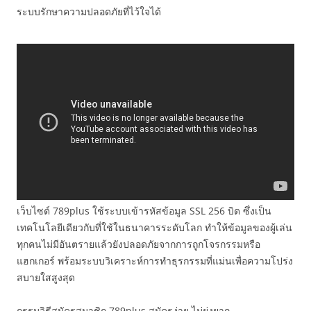
ระบบรักษาความปลอดภัยที่ไว้ใจได้
เว็บไซต์ 789plus ใช้ระบบเข้ารหัสข้อมูล SSL 256 บิต ซึ่งเป็น
เทคโนโลยีเดียวกับที่ใช้ในธนาคารระดับโลก ทำให้ข้อมูลของผู้เล่น
ทุกคนไม่มีอันตรายแล้วยังปลอดภัยจากการถูกโจรกรรมหรือ
แฮกเกอร์ พร้อมระบบวิเคราะห์การทำธุรกรรมที่แม่นเพื่อความโปร่ง
สบายใสสูงสุด
กรรมวิธีสมัครสมาชิก 789plus สมัครง่าย ไม่ยุ่งยาก