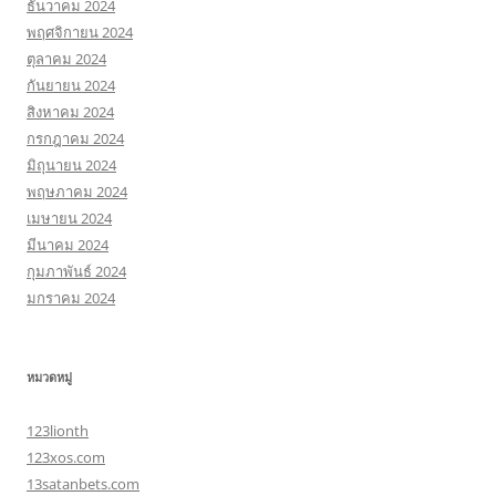
ธันวาคม 2024
พฤศจิกายน 2024
ตุลาคม 2024
กันยายน 2024
สิงหาคม 2024
กรกฎาคม 2024
มิถุนายน 2024
พฤษภาคม 2024
เมษายน 2024
มีนาคม 2024
กุมภาพันธ์ 2024
มกราคม 2024
หมวดหมู่
123lionth
123xos.com
13satanbets.com