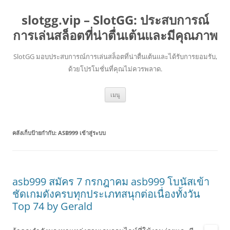
slotgg.vip – SlotGG: ประสบการณ์
การเล่นสล็อตที่น่าตื่นเต้นและมีคุณภาพ
SlotGG มอบประสบการณ์การเล่นสล็อตที่น่าตื่นเต้นและได้รับการยอมรับ,
ด้วยโปรโมชั่นที่คุณไม่ควรพลาด.
ข้าม
เมนู
ไป
ยัง
เนื้อหา
คลังเก็บป้ายกำกับ:
ASB999 เข้าสู่ระบบ
asb999 สมัคร 7 กรกฎาคม asb999 โบนัสเข้า
ชัดเกมดังครบทุกประเภทสนุกต่อเนื่องทั้งวัน
Top 74 by Gerald