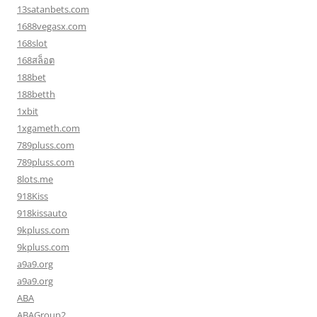
13satanbets.com
1688vegasx.com
168slot
168สล็อต
188bet
188betth
1xbit
1xgameth.com
789pluss.com
789pluss.com
8lots.me
918Kiss
918kissauto
9kpluss.com
9kpluss.com
a9a9.org
a9a9.org
ABA
ABAGroup2