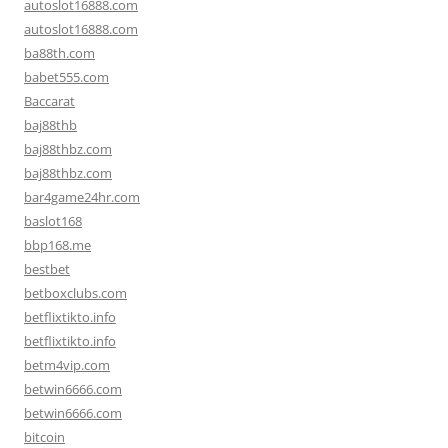
autoslot16888.com
autoslot16888.com
ba88th.com
babet555.com
Baccarat
baj88thb
baj88thbz.com
baj88thbz.com
bar4game24hr.com
baslot168
bbp168.me
bestbet
betboxclubs.com
betflixtikto.info
betflixtikto.info
betm4vip.com
betwin6666.com
betwin6666.com
bitcoin