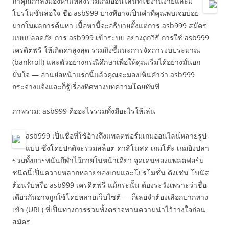
ถ้าคุณกำลังมองหาแหล่งรวมเกมออนไลน์ที่ใช้งานง่ายและมี
โปรโมชั่นล่อใจ ชื่อ asb999 บางทีอาจเป็นคำที่คุณพบเจอบ่อย
มากในผลการค้นหา เนื้อหานี้จะอธิบายตั้งแต่การ asb999 สมัคร
แบบปลอดภัย การ asb999 เข้าระบบ อย่างถูกวิธี การใช้ asb999
เครดิตฟรี ให้เกิดค่าสูงสุด รวมถึงชี้แนะการจัดการงบประมาณ
(bankroll) และตัวอย่างกรณีศึกษาเพื่อให้คุณเริ่มได้อย่างมั่นอก
มั่นใจ — อ่านย่อหน้าแรกนี้แล้วคุณจะมองเห็นคำว่า asb999
กระจ่างแจ้งและก็รู้เรื่องทิศทางบทความโดยทันที
ภาพรวม: asb999 คืออะไรรวมทั้งมีอะไรให้เล่น
asb999 เป็นชื่อที่ใช้อ้างถึงแพลตฟอร์มเกมออนไลน์หลายรูป
แบบ ซึ่งโดยปกติจะรวมสล็อต คาสิโนสด เกมโต๊ะ เกมยิงปลา
รวมทั้งการพนันกีฬาไว้ภายในหน้าเดียว จุดเด่นของแพลตฟอร์ม
ชนิดนี้เป็นความหลากหลายของเกมและโปรโมชั่น ดังเช่น โบนัส
ต้อนรับหรือ asb999 เครดิตฟรี แม้กระนั้น ต้องระวังเพราะว่าชื่อ
เดียวกันอาจถูกใช้โดยหลายเว็บไซต์ — ก็เลยจำต้องเลือกปากทาง
เข้า (URL) ที่เป็นทางการรวมทั้งตรวจทานความน่าไว้วางใจก่อน
สมัคร