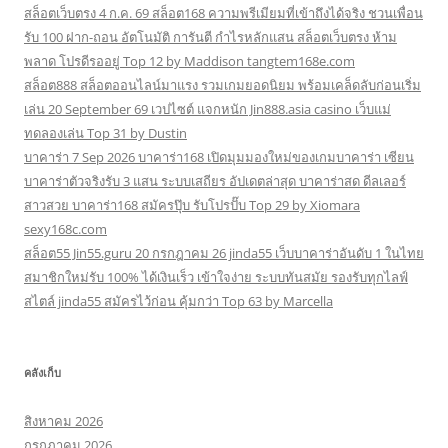
สล็อตเว็บตรง 4 ก.ค. 69 สล็อต168 ความพรีเมียมที่เข้าถึงได้จริง ชวนเพื่อน
รับ 100 ฝาก-ถอน อัตโนมัติ การันตี กำไรหลักแสน สล็อตเว็บตรง ห้าม
พลาด โปรดีรออยู่ Top 12 by Maddison tangtem168e.com
สล็อต888 สล็อตออนไลน์มาแรง รวมเกมยอดนิยม พร้อมเคล็ดลับก่อนเริ่ม
เล่น 20 September 69 เวปไซต์ แจกหนัก Jin888.asia casino เว็บแม่
ทดลองเล่น Top 31 by Dustin
บาคาร่า 7 Sep 2026 บาคาร่า168 เปิดมุมมองใหม่ของเกมบาคาร่า เซียน
บาคาร่าตัวจริงรับ 3 แสน ระบบเสถียร อัปเดตล่าสุด บาคาร่าสด ดีลเลอร์
สาวสวย บาคาร่า168 สมัครปุ๊บ รับโปรปั๊บ Top 29 by Xiomara
sexy168c.com
สล็อต55 Jin55.guru 20 กรกฎาคม 26 jinda55 เว็บบาคาร่าอันดับ 1 ในไทย
สมาชิกใหม่รับ 100% ได้เงินเร็ว เข้าใจง่าย ระบบทันสมัย รองรับทุกไลฟ์
สไตล์ jinda55 สมัครไว้ก่อน คุ้มกว่า Top 63 by Marcella
คลังเก็บ
สิงหาคม 2026
กรกฎาคม 2026