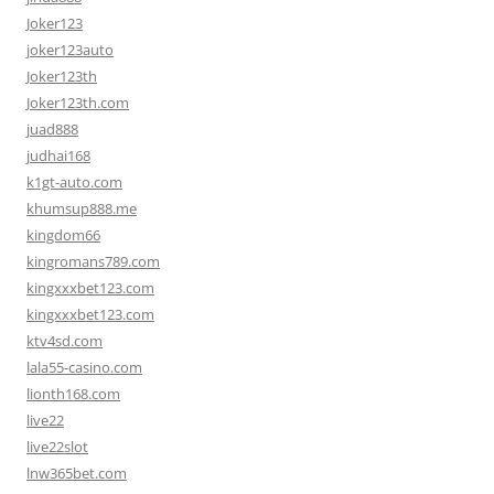
Joker123
joker123auto
Joker123th
Joker123th.com
juad888
judhai168
k1gt-auto.com
khumsup888.me
kingdom66
kingromans789.com
kingxxxbet123.com
kingxxxbet123.com
ktv4sd.com
lala55-casino.com
lionth168.com
live22
live22slot
lnw365bet.com