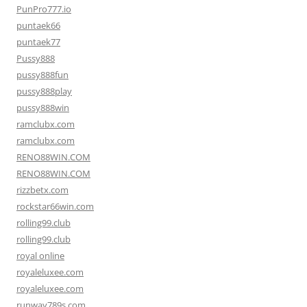
PunPro777.io
puntaek66
puntaek77
Pussy888
pussy888fun
pussy888play
pussy888win
ramclubx.com
ramclubx.com
RENO88WIN.COM
RENO88WIN.COM
rizzbetx.com
rockstar66win.com
rolling99.club
rolling99.club
royal online
royaleluxee.com
royaleluxee.com
runway789s.com