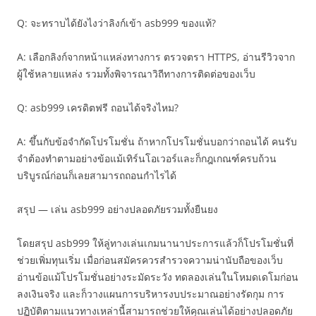
Q: จะทราบได้ยังไงว่าลิงก์เข้า asb999 ของแท้?
A: เลือกลิงก์จากหน้าแหล่งทางการ ตรวจตรา HTTPS, อ่านรีวิวจาก
ผู้ใช้หลายแหล่ง รวมทั้งพิจารณาวิถีทางการติดต่อของเว็บ
Q: asb999 เครดิตฟรี ถอนได้จริงไหม?
A: ขึ้นกับข้อจำกัดโปรโมชั่น ถ้าหากโปรโมชั่นบอกว่าถอนได้ คนรับ
จำต้องทำตามอย่างข้อแม้เทิร์นโอเวอร์และก็กฎเกณฑ์ครบถ้วน
บริบูรณ์ก่อนก็เลยสามารถถอนกำไรได้
สรุป — เล่น asb999 อย่างปลอดภัยรวมทั้งยืนยง
โดยสรุป asb999 ให้ลู่ทางเล่นเกมนานาประการแล้วก็โปรโมชั่นที่
ช่วยเพิ่มทุนเริ่ม เมื่อก่อนสมัครควรสำรวจความน่านับถือของเว็บ
อ่านข้อแม้โปรโมชั่นอย่างระมัดระวัง ทดลองเล่นในโหมดเดโมก่อน
ลงเงินจริง และก็วางแผนการบริหารงบประมาณอย่างรัดกุม การ
ปฏิบัติตามแนวทางเหล่านี้สามารถช่วยให้คุณเล่นได้อย่างปลอดภัย