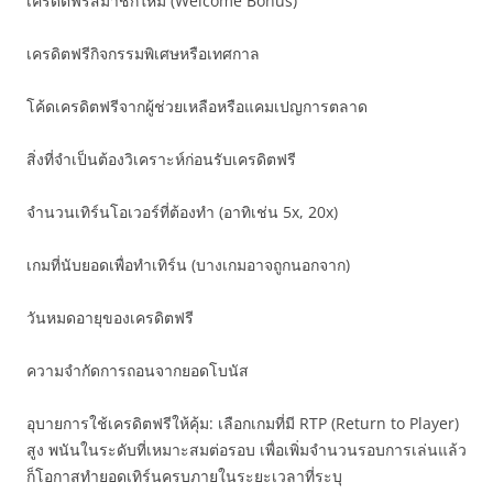
เครดิตฟรีสมาชิกใหม่ (Welcome Bonus)
เครดิตฟรีกิจกรรมพิเศษหรือเทศกาล
โค้ดเครดิตฟรีจากผู้ช่วยเหลือหรือแคมเปญการตลาด
สิ่งที่จำเป็นต้องวิเคราะห์ก่อนรับเครดิตฟรี
จำนวนเทิร์นโอเวอร์ที่ต้องทำ (อาทิเช่น 5x, 20x)
เกมที่นับยอดเพื่อทำเทิร์น (บางเกมอาจถูกนอกจาก)
วันหมดอายุของเครดิตฟรี
ความจำกัดการถอนจากยอดโบนัส
อุบายการใช้เครดิตฟรีให้คุ้ม: เลือกเกมที่มี RTP (Return to Player)
สูง พนันในระดับที่เหมาะสมต่อรอบ เพื่อเพิ่มจำนวนรอบการเล่นแล้ว
ก็โอกาสทำยอดเทิร์นครบภายในระยะเวลาที่ระบุ