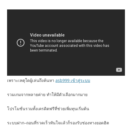
เพราะเหตุใดผู้เล่นถึงค้นหา
asb999 เข้าสู่ระบบ
รวมเกมจากหลายค่าย ทำให้มีตัวเลือกมากมาย
โปรโมชั่นรวมทั้งเครดิตฟรีที่ช่วยเพิ่มทุนเริ่มต้น
ระบบฝาก–ถอนที่รวดเร็วทันใจแล้วก็รองรับช่องทางยอดฮิต