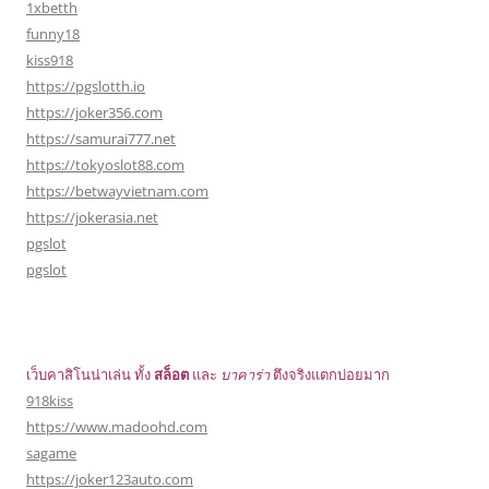
1xbetth
funny18
kiss918
https://pgslotth.io
https://joker356.com
https://samurai777.net
https://tokyoslot88.com
https://betwayvietnam.com
https://jokerasia.net
pgslot
pgslot
เว็บคาสิโนน่าเล่น ทั้ง
สล็อต
และ
บาคาร่า
ตึงจริงแตกบ่อยมาก
918kiss
https://www.madoohd.com
sagame
https://joker123auto.com