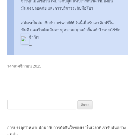
จริงทุกเมื่อเชื่อวัน เหมาะกับผู้เล่นที่ปรารถนาความยั่งยืน
มั่นคง ปลอดภัย และการบริการระดับมือโปร
สมัครเป็นสมาชิกกับ betwin666 วันนี้เพื่อรับเครดิตฟรีใน
ทันที และเริ่มต้นเส้นทางสู่ความสนุกแล้วก็ผลกำไรแบบไร้ขีด
จำกัด!
…
14 พฤศจิกายน 2025
ค้นหา
สำหรับ:
การบรรลุเป้าหมายมักมากับการตัดสินใจของเราในเวลาที่เรารับมันอย่าง
จริงใจ