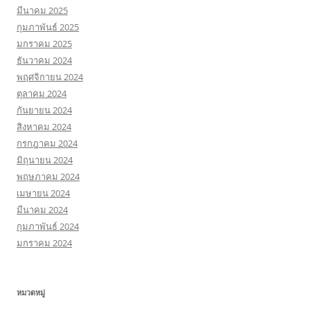
มีนาคม 2025
กุมภาพันธ์ 2025
มกราคม 2025
ธันวาคม 2024
พฤศจิกายน 2024
ตุลาคม 2024
กันยายน 2024
สิงหาคม 2024
กรกฎาคม 2024
มิถุนายน 2024
พฤษภาคม 2024
เมษายน 2024
มีนาคม 2024
กุมภาพันธ์ 2024
มกราคม 2024
หมวดหมู่