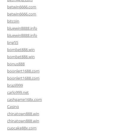
betwin6666.com
betwin6666.com
bitcoin
bluewin8888.info
bluewin8888.info
bng55
bombet888.win
bombet888.win
bonus888
boonlert1688.com
boonlert1688.com
brazil999
carlo999.net
cashgame168x.com
Casino
chinatown888.win
chinatown888.win
cupcake88x.com