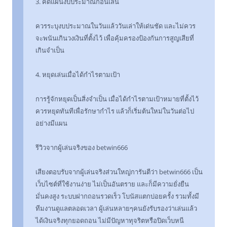
3. คิดแผนงบประมาณก่อนเล่น
ควรระบุงบประมาณในวันแล้ววันเล่าให้เด่นชัด และไม่ควร
จะพนันเกินวงเงินที่ตั้งไว้ เพื่อคุ้มครองป้องกันการสูญเสียที่
เกินจำเป็น
4. หยุดเล่นเมื่อได้กำไรตามเป้า
การรู้จักหยุดเป็นสิ่งจำเป็น เมื่อได้กำไรตามเป้าหมายที่ตั้งไว้
ควรหยุดทันทีเพื่อรักษากำไร แล้วก็เริ่มต้นใหม่ในวันต่อไป
อย่างมีแผน
รีวิวจากผู้เล่นจริงของ betwin666
เสียงตอบรับจากผู้เล่นจริงส่วนใหญ่การันตีว่า betwin666 เป็น
เว็บไซต์ที่ใช้งานง่าย ไม่เป็นอันตราย และก็มีความยั่งยืน
มั่นคงสูง ระบบฝากถอนรวดเร็ว โบนัสแตกบ่อยครั้ง รวมทั้งมี
ทีมงานดูแลตลอดเวลา ผู้เล่นหลายๆคนยังรับรองว่าเล่นแล้ว
ได้เงินจริงทุกยอดถอน ไม่มีปัญหาทุจริตหรือปิดเว็บหนี