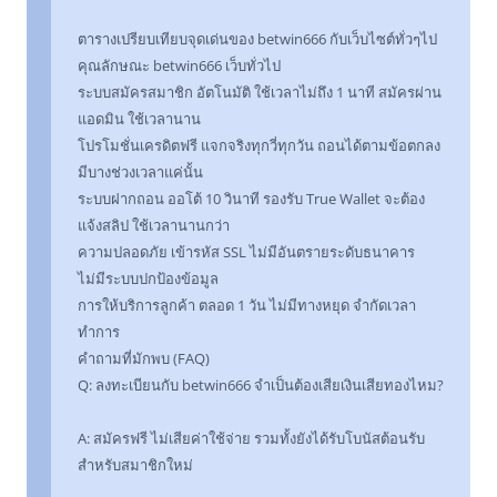
ตารางเปรียบเทียบจุดเด่นของ betwin666 กับเว็บไซต์ทั่วๆไป
คุณลักษณะ betwin666 เว็บทั่วไป
ระบบสมัครสมาชิก อัตโนมัติ ใช้เวลาไม่ถึง 1 นาที สมัครผ่าน
แอดมิน ใช้เวลานาน
โปรโมชั่นเครดิตฟรี แจกจริงทุกวี่ทุกวัน ถอนได้ตามข้อตกลง
มีบางช่วงเวลาแค่นั้น
ระบบฝากถอน ออโต้ 10 วินาที รองรับ True Wallet จะต้อง
แจ้งสลิป ใช้เวลานานกว่า
ความปลอดภัย เข้ารหัส SSL ไม่มีอันตรายระดับธนาคาร
ไม่มีระบบปกป้องข้อมูล
การให้บริการลูกค้า ตลอด 1 วัน ไม่มีทางหยุด จำกัดเวลา
ทำการ
คำถามที่มักพบ (FAQ)
Q: ลงทะเบียนกับ betwin666 จำเป็นต้องเสียเงินเสียทองไหม?
A: สมัครฟรี ไม่เสียค่าใช้จ่าย รวมทั้งยังได้รับโบนัสต้อนรับ
สำหรับสมาชิกใหม่