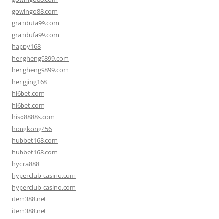
gowingo88.com
grandufa99.com
grandufa99.com
happy168
hengheng9899.com
hengheng9899.com
hengjing168
hi6bet.com
hi6bet.com
hiso8888s.com
hongkong456
hubbet168.com
hubbet168.com
hydra888
hyperclub-casino.com
hyperclub-casino.com
item388.net
item388.net