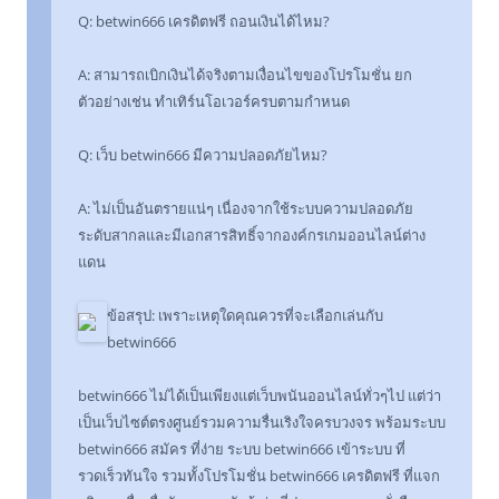
Q: betwin666 เครดิตฟรี ถอนเงินได้ไหม?
A: สามารถเบิกเงินได้จริงตามเงื่อนไขของโปรโมชั่น ยก
ตัวอย่างเช่น ทำเทิร์นโอเวอร์ครบตามกำหนด
Q: เว็บ betwin666 มีความปลอดภัยไหม?
A: ไม่เป็นอันตรายแน่ๆ เนื่องจากใช้ระบบความปลอดภัย
ระดับสากลและมีเอกสารสิทธิ์จากองค์กรเกมออนไลน์ต่าง
แดน
ข้อสรุป: เพราะเหตุใดคุณควรที่จะเลือกเล่นกับ
betwin666
betwin666 ไม่ได้เป็นเพียงแต่เว็บพนันออนไลน์ทั่วๆไป แต่ว่า
เป็นเว็บไซต์ตรงศูนย์รวมความรื่นเริงใจครบวงจร พร้อมระบบ
betwin666 สมัคร ที่ง่าย ระบบ betwin666 เข้าระบบ ที่
รวดเร็วทันใจ รวมทั้งโปรโมชั่น betwin666 เครดิตฟรี ที่แจก