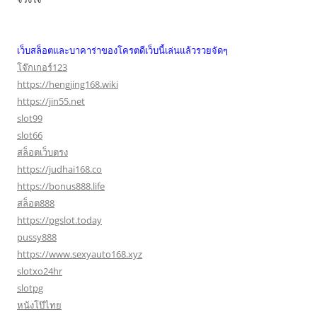
เว็บสล็อตและบาคาร่าของโครตดีเว็บนี้เล่นแล้วรวยจัดๆ
โจ๊กเกอร์123
https://hengjing168.wiki
https://jin55.net
slot99
slot66
สล็อตเว็บตรง
https://judhai168.co
https://bonus888.life
สล็อต888
https://pgslot.today
pussy888
https://www.sexyauto168.xyz
slotxo24hr
slotpg
หนังโป๊ไทย