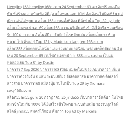
Hengjing168 hengjing168d.com 24 September 69 เครดิตฟรี เกมเดิม
พัน ที่สร้างความบันเทิง ดีที่สุด แจ็คพอตแตก 10M ต่อเดือน ไม่ติดเทิร์น ยูส
เดียว เล่นได้ทุกเกม สล็อต168 ลงทุนทั้งที่ต้อง ที่นี่เท่านั้น Top 32 by Jude
สล็อตเว็บตรง 4 ก.ค. 69 สล็อต168 ความพรีเมียมที่เข้าถึงได้จริง ชวนเพื่อน
รับ 100 ฝาก-ถอน อัตโนมัติ การันตี กำไรหลักแสน สล็อตเว็บตรง ห้าม
พลาด โปรดีรออยู่ Top 12 by Maddison tangtem168e.com
สล็อต888 สล็อตออนไลน์มาแรง รวมเกมยอดนิยม พร้อมเคล็ดลับก่อนเริ่ม
เล่น 20 September 69 เวปไซต์ แจกหนัก Jin888.asia casino เว็บแม่
ทดลองเล่น Top 31 by Dustin
บาคาร่า 7 Sep 2026 บาคาร่า168 เปิดมุมมองใหม่ของเกมบาคาร่า เซียน
บาคาร่าตัวจริงรับ 3 แสน ระบบเสถียร อัปเดตล่าสุด บาคาร่าสด ดีลเลอร์
สาวสวย บาคาร่า168 สมัครปุ๊บ รับโปรปั๊บ Top 29 by Xiomara
sexy168c.com
สล็อต55 Jin55.guru 20 กรกฎาคม 26 jinda55 เว็บบาคาร่าอันดับ 1 ในไทย
สมาชิกใหม่รับ 100% ได้เงินเร็ว เข้าใจง่าย ระบบทันสมัย รองรับทุกไลฟ์
สไตล์ jinda55 สมัครไว้ก่อน คุ้มกว่า Top 63 by Marcella