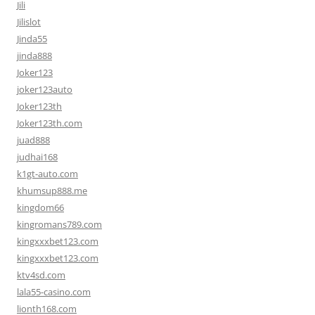
Jili
Jilislot
Jinda55
jinda888
Joker123
joker123auto
Joker123th
Joker123th.com
juad888
judhai168
k1gt-auto.com
khumsup888.me
kingdom66
kingromans789.com
kingxxxbet123.com
kingxxxbet123.com
ktv4sd.com
lala55-casino.com
lionth168.com