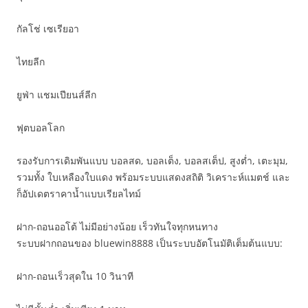
กัลโช่ เซเรียอา
ไทยลีก
ยูฟ่า แชมเปียนส์ลีก
ฟุตบอลโลก
รองรับการเดิมพันแบบ บอลสด, บอลเต็ง, บอลสเต็ป, สูงต่ำ, เตะมุม,
รวมทั้ง ใบเหลืองใบแดง พร้อมระบบแสดงสถิติ วิเคราะห์แมตช์ และ
ก็อัปเดตราคาน้ำแบบเรียลไทม์
ฝาก-ถอนออโต้ ไม่มีอย่างน้อย เร็วทันใจทุกหนทาง
ระบบฝากถอนของ bluewin8888 เป็นระบบอัตโนมัติเต็มต้นแบบ:
ฝาก-ถอนเร็วสุดใน 10 วินาที