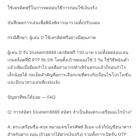
ใช้เครดิตฟรีในการทดสอบวิธีการก่อนใช้เงินจริง
บันทึกผลการเล่นเพื่อพินิจพิจารณารวมทั้งปรับแผน
กรณีศึกษา: ผู้เล่น D ใช้เครดิตฟรีอย่างมีคุณภาพ
ผู้เล่น D รับ bluewin8888 เครดิตฟรี 150 บาท รวมทั้งทดสอบเล่น
เกมสล็อตที่มี RTP 96.5% โดยตั้งเป้าทดลองใช้ 3 วัน ใช้วิธีพนันต่ำ
แล้วเพิ่มเมื่อมีผลกำไร ผลคือสามารถทำเทิร์นครบแล้วก็ถอนกำไร
เล็กน้อยได้ กลเม็ดสำคัญคือการเลือกเกมที่ตรงกับเงื่อนไขโปรโมชั่น
และมีแนวทางเล่นที่แจ่มแจ้ง
ปัญหาที่พบได้บ่อย — FAQ
Q: การสมัคร bluewin8888 สมัคร จำเป็นต้องตระเตรียมอะไรบ้าง?
A: ตระเตรียมชื่อ-สกุล หมายเลขโทรศัพท์ อีเมล แล้วก็บัญชีธนาคาร
สำหรับฝาก-ถอน (ถ้าอยากได้ฝากเงินจริง) รวมทั้งการเปิดรับ OTP