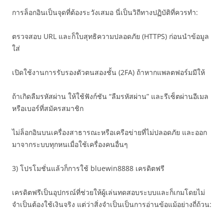
การล็อกอินเป็นจุดที่ต้องระวังเสมอ นี่เป็นวิถีทางปฏิบัติที่ควรทำ:
ตรวจสอบ URL และก็ใบสุทธิความปลอดภัย (HTTPS) ก่อนนำข้อมูล
ใส่
เปิดใช้งานการรับรองตัวตนสองชั้น (2FA) ถ้าหากแพลตฟอร์มมีให้
ถ้าเกิดลืมรหัสผ่าน ให้ใช้ฟังก์ชัน “ลืมรหัสผ่าน” และรีเซ็ตผ่านอีเมล
หรือเบอร์ที่สมัครสมาชิก
ไม่ล็อกอินบนเครื่องสาธารณะหรือเครือข่ายที่ไม่ปลอดภัย และออก
มาจากระบบทุกหนเมื่อใช้เครื่องคนอื่นๆ
3) โปรโมชั่นแล้วก็การใช้ bluewin8888 เครดิตฟรี
เครดิตฟรีเป็นอุปกรณ์ที่ช่วยให้ผู้เล่นทดสอบระบบและก็เกมโดยไม่
จำเป็นต้องใช้เงินจริง แต่ว่าสิ่งจำเป็นเป็นการอ่านข้อแม้อย่างถี่ถ้วน: