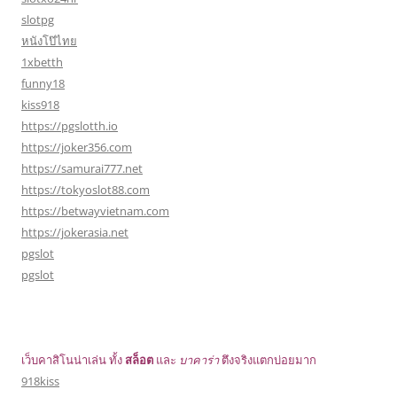
slotpg
หนังโป๊ไทย
1xbetth
funny18
kiss918
https://pgslotth.io
https://joker356.com
https://samurai777.net
https://tokyoslot88.com
https://betwayvietnam.com
https://jokerasia.net
pgslot
pgslot
เว็บคาสิโนน่าเล่น ทั้ง
สล็อต
และ
บาคาร่า
ตึงจริงแตกบ่อยมาก
918kiss