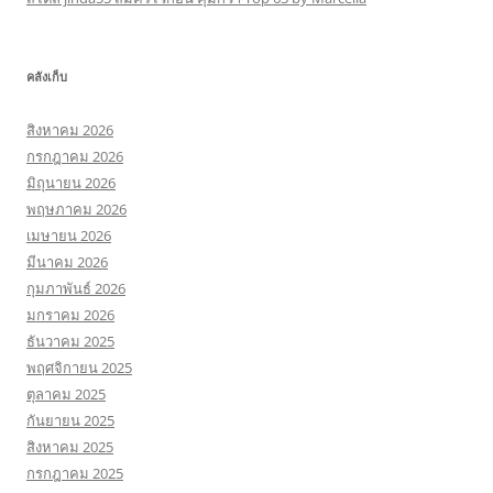
คลังเก็บ
สิงหาคม 2026
กรกฎาคม 2026
มิถุนายน 2026
พฤษภาคม 2026
เมษายน 2026
มีนาคม 2026
กุมภาพันธ์ 2026
มกราคม 2026
ธันวาคม 2025
พฤศจิกายน 2025
ตุลาคม 2025
กันยายน 2025
สิงหาคม 2025
กรกฎาคม 2025