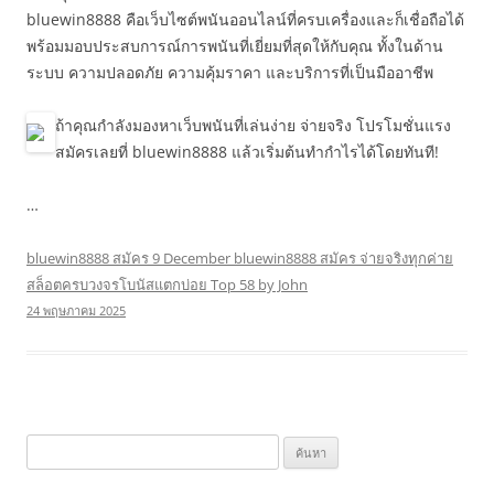
bluewin8888 คือเว็บไซต์พนันออนไลน์ที่ครบเครื่องและก็เชื่อถือได้
พร้อมมอบประสบการณ์การพนันที่เยี่ยมที่สุดให้กับคุณ ทั้งในด้าน
ระบบ ความปลอดภัย ความคุ้มราคา และบริการที่เป็นมืออาชีพ
ถ้าคุณกำลังมองหาเว็บพนันที่เล่นง่าย จ่ายจริง โปรโมชั่นแรง
สมัครเลยที่ bluewin8888 แล้วเริ่มต้นทำกำไรได้โดยทันที!
…
bluewin8888 สมัคร 9 December bluewin8888 สมัคร จ่ายจริงทุกค่าย
สล็อตครบวงจรโบนัสแตกบ่อย Top 58 by John
24 พฤษภาคม 2025
ค้นหา
สำหรับ: