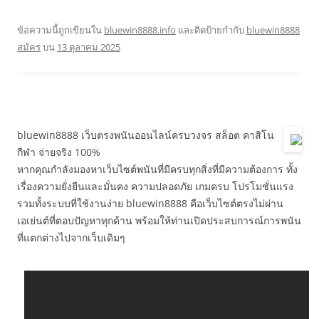
ข้อความนี้ถูกเขียนใน
bluewin8888.info
และติดป้ายกำกับ
bluewin8888
สมัคร
บน
13 ตุลาคม 2025
bluewin8888 เว็บตรงพนันออนไลน์ครบวงจร สล็อต คาสิโน
กีฬา จ่ายจริง 100%
หากคุณกำลังมองหาเว็บไซต์พนันที่มีครบทุกสิ่งที่มีความต้องการ ทั้ง
เรื่องความยั่งยืนและมั่นคง ความปลอดภัย เกมครบ โปรโมชั่นแรง
รวมทั้งระบบที่ใช้งานง่าย bluewin8888 คือเว็บไซต์ตรงไม่ผ่าน
เอเย่นต์ที่ตอบปัญหาทุกด้าน พร้อมให้ท่านเปิดประสบการณ์การพนัน
ที่แตกต่างไปจากเว็บเดิมๆ