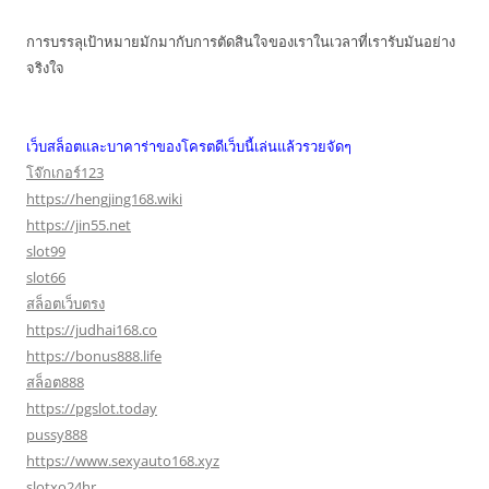
การบรรลุเป้าหมายมักมากับการตัดสินใจของเราในเวลาที่เรารับมันอย่าง
จริงใจ
เว็บสล็อตและบาคาร่าของโครตดีเว็บนี้เล่นแล้วรวยจัดๆ
โจ๊กเกอร์123
https://hengjing168.wiki
https://jin55.net
slot99
slot66
สล็อตเว็บตรง
https://judhai168.co
https://bonus888.life
สล็อต888
https://pgslot.today
pussy888
https://www.sexyauto168.xyz
slotxo24hr