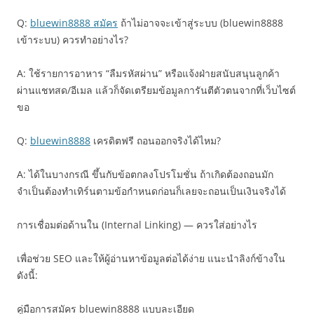
Q:
bluewin8888 สมัคร
ถ้าไม่อาจจะเข้าสู่ระบบ (bluewin8888
เข้าระบบ) ควรทำอย่างไร?
A: ใช้รายการอาหาร “ลืมรหัสผ่าน” หรือแจ้งฝ่ายสนับสนุนลูกค้า
ผ่านแชทสด/อีเมล แล้วก็จัดเตรียมข้อมูลการันตีตัวตนจากที่เว็บไซต์
ขอ
Q:
bluewin8888
เครดิตฟรี ถอนออกจริงได้ไหม?
A: ได้ในบางกรณี ขึ้นกับข้อตกลงโปรโมชั่น ถ้าเกิดต้องถอนมัก
จำเป็นต้องทำเทิร์นตามข้อกำหนดก่อนก็เลยจะถอนเป็นเงินจริงได้
การเชื่อมต่อด้านใน (Internal Linking) — ควรใส่อย่างไร
เพื่อช่วย SEO และให้ผู้อ่านหาข้อมูลต่อได้ง่าย แนะนำลิงก์ข้างใน
ดังนี้:
คู่มือการสมัคร bluewin8888 แบบละเอียด