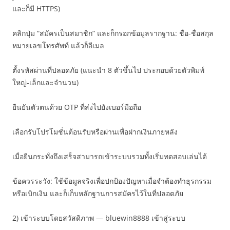
และก็มี HTTPS)
คลิกปุ่ม “สมัครเป็นสมาชิก” และก็กรอกข้อมูลรากฐาน: ชื่อ-ชื่อสกุล
หมายเลขโทรศัพท์ แล้วก็อีเมล
ตั้งรหัสผ่านที่ปลอดภัย (แนะนำ 8 ตัวขึ้นไป ประกอบด้วยตัวพิมพ์
ใหญ่-เล็กและจำนวน)
ยืนยันตัวตนด้วย OTP ที่ส่งไปยังเบอร์มือถือ
เลือกรับโปรโมชั่นต้อนรับหรือผ่านเพื่อฝากเงินภายหลัง
เมื่อยืนกระทั่งถึงเสร็จสามารถเข้าระบบรวมทั้งเริ่มทดสอบเล่นได้
ข้อควรระวัง: ใช้ข้อมูลจริงเพื่อปกป้องปัญหาเมื่อจำต้องทำธุรกรรม
หรือเบิกเงิน และก็เก็บหลักฐานการสมัครไว้ในที่ปลอดภัย
2) เข้าระบบโดยสวัสดิภาพ — bluewin8888 เข้าสู่ระบบ