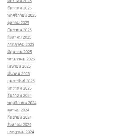
มกราคม 2026
ธันวาคม 2025
พฤศจิกายน 2025
ตุลาคม 2025
กันยายน 2025
สิงหาคม 2025
กรกฎาคม 2025
มิถุนายน 2025
พฤษภาคม 2025
เมษายน 2025
มีนาคม 2025
กุมภาพันธ์ 2025
มกราคม 2025
ธันวาคม 2024
พฤศจิกายน 2024
ตุลาคม 2024
กันยายน 2024
สิงหาคม 2024
กรกฎาคม 2024