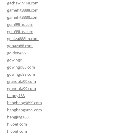
gachawin168.com
gamehit8888.com
gamehit8888.com
gem99ths.com
gem99ths.com
goatza888fin.com
gobaza88.com
golden456
gowingo
gowingo88.com
gowingo88.com
grandufa99.com
grandufa99.com
happy168
hengheng9899.com
hengheng9899.com
hengjing168
hi6bet.com
hi6bet.com