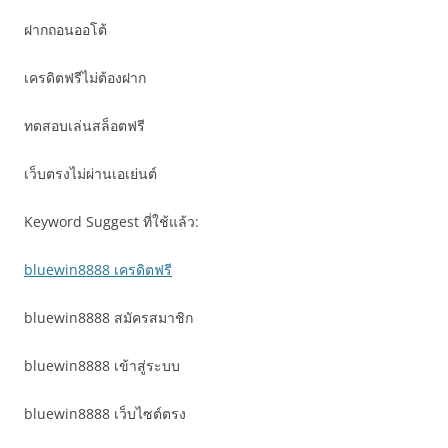
ฝากถอนออโต้
เครดิตฟรีไม่ต้องฝาก
ทดสอบเล่นสล็อตฟรี
เว็บตรงไม่ผ่านเอเย่นต์
Keyword Suggest ที่ใช้แล้ว:
bluewin8888 เครดิตฟรี
bluewin8888 สมัครสมาชิก
bluewin8888 เข้าสู่ระบบ
bluewin8888 เว็บไซต์ตรง