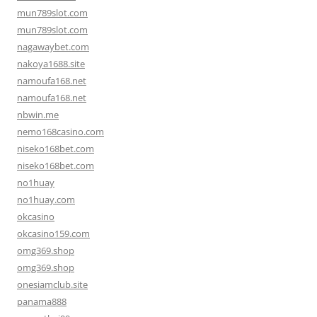
mun789slot.com
mun789slot.com
nagawaybet.com
nakoya1688.site
namoufa168.net
namoufa168.net
nbwin.me
nemo168casino.com
niseko168bet.com
niseko168bet.com
no1huay
no1huay.com
okcasino
okcasino159.com
omg369.shop
omg369.shop
onesiamclub.site
panama888