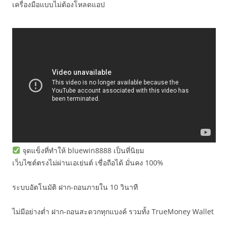
เครื่องมือแบบไม่ต้องโหลดแอป
จุดแข็งที่ทำให้ bluewin8888 เป็นที่นิยม
เว็บไซต์ตรงไม่ผ่านเอเย่นต์ เชื่อถือได้ มั่นคง 100%
ระบบอัตโนมัติ ฝาก-ถอนภายใน 10 วินาที
ไม่มีอย่างต่ำ ฝาก-ถอนสะดวกทุกแบงค์ รวมทั้ง TrueMoney Wallet