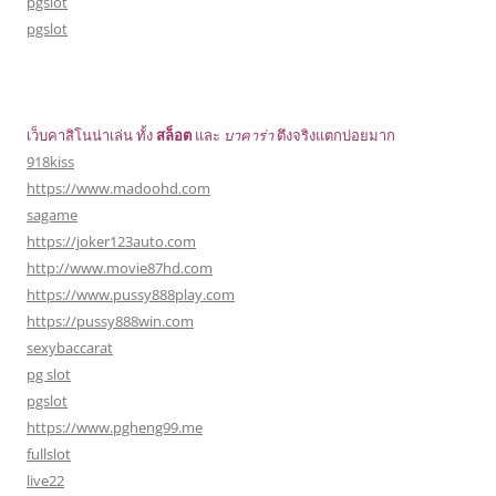
pgslot
pgslot
เว็บคาสิโนน่าเล่น ทั้ง
สล็อต
และ
บาคาร่า
ตึงจริงแตกบ่อยมาก
918kiss
https://www.madoohd.com
sagame
https://joker123auto.com
http://www.movie87hd.com
https://www.pussy888play.com
https://pussy888win.com
sexybaccarat
pg slot
pgslot
https://www.pgheng99.me
fullslot
live22