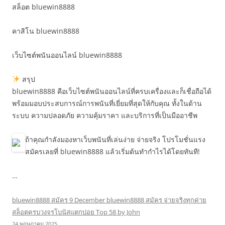
สล็อต bluewin8888
คาสิโน bluewin8888
เว็บไซต์พนันออนไลน์ bluewin8888
สรุป
bluewin8888 คือเว็บไซต์พนันออนไลน์ที่ครบเครื่องและก็เชื่อถือได้
พร้อมมอบประสบการณ์การพนันที่เยี่ยมที่สุดให้กับคุณ ทั้งในด้าน
ระบบ ความปลอดภัย ความคุ้มราคา และบริการที่เป็นมืออาชีพ
ถ้าคุณกำลังมองหาเว็บพนันที่เล่นง่าย จ่ายจริง โปรโมชั่นแรง
สมัครเลยที่ bluewin8888 แล้วเริ่มต้นทำกำไรได้โดยทันที!
…
bluewin8888 สมัคร 9 December bluewin8888 สมัคร จ่ายจริงทุกค่าย
สล็อตครบวงจรโบนัสแตกบ่อย Top 58 by John
24 พฤษภาคม 2025