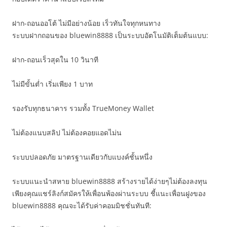
ฝาก-ถอนออโต้ ไม่มีอย่างน้อย เร็วทันใจทุกหนทาง
ระบบฝากถอนของ bluewin8888 เป็นระบบอัตโนมัติเต็มต้นแบบ:
ฝาก-ถอนเร็วสุดใน 10 วินาที
ไม่มีขั้นต่ำ เริ่มเพียง 1 บาท
รองรับทุกธนาคาร รวมทั้ง TrueMoney Wallet
ไม่ต้องแนบสลิป ไม่ต้องคอยแอดไม่น
ระบบปลอดภัย มาตรฐานเดียวกับแบงค์ชั้นหนึ่ง
ระบบแนะนำสหาย bluewin8888 สร้างรายได้ง่ายๆไม่ต้องลงทุน
เพียงคุณแชร์ลิงก์สมัครให้เพื่อนพ้องผ่านระบบ ชี้แนะเพื่อนฝูงของ
bluewin8888 คุณจะได้รับค่าคอมมิชชั่นทันที: