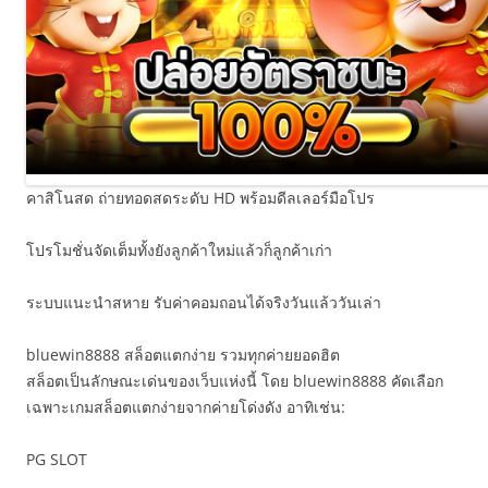
คาสิโนสด ถ่ายทอดสดระดับ HD พร้อมดีลเลอร์มือโปร
โปรโมชั่นจัดเต็มทั้งยังลูกค้าใหม่แล้วก็ลูกค้าเก่า
ระบบแนะนำสหาย รับค่าคอมถอนได้จริงวันแล้ววันเล่า
bluewin8888 สล็อตแตกง่าย รวมทุกค่ายยอดฮิต
สล็อตเป็นลักษณะเด่นของเว็บแห่งนี้ โดย bluewin8888 คัดเลือก
เฉพาะเกมสล็อตแตกง่ายจากค่ายโด่งดัง อาทิเช่น:
PG SLOT