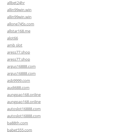
allbet24hr
allin99win.win
allin99win.win
allone745s.com
allstar168.me
alot66
amb slot
aress77.shop
aress77.shop
argus16888.com
argus16888.com
asb9999.com
audi688.com
aungpao168.online
aungpao168.online
autoslot16888.com
autoslot16888.com
ba88th.com
babet555.com