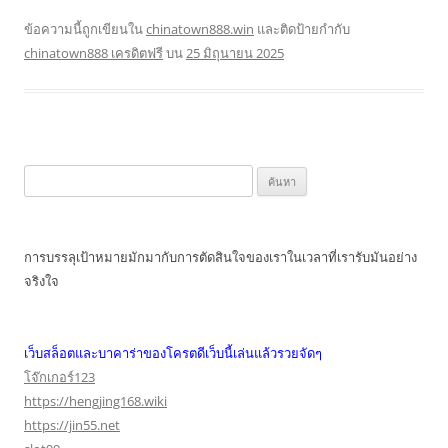
ข้อความนี้ถูกเขียนใน
chinatown888.win
และติดป้ายกำกับ
chinatown888 เครดิตฟรี
บน
25 มิถุนายน 2025
ค้นหา
สำหรับ:
การบรรลุเป้าหมายมักมากับการตัดสินใจของเราในเวลาที่เรารับมันอย่าง
จริงใจ
เว็บสล็อตและบาคาร่าของโครตดีเว็บนี้เล่นแล้วรวยจัดๆ
โจ๊กเกอร์123
https://hengjing168.wiki
https://jin55.net