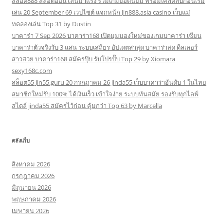
สล็อต888 สล็อตออนไลน์มาแรง รวมเกมยอดนิยม พร้อมเคล็ดลับก่อนเริ่ม
เล่น 20 September 69 เวปไซต์ แจกหนัก Jin888.asia casino เว็บแม่
ทดลองเล่น Top 31 by Dustin
บาคาร่า 7 Sep 2026 บาคาร่า168 เปิดมุมมองใหม่ของเกมบาคาร่า เซียน
บาคาร่าตัวจริงรับ 3 แสน ระบบเสถียร อัปเดตล่าสุด บาคาร่าสด ดีลเลอร์
สาวสวย บาคาร่า168 สมัครปุ๊บ รับโปรปั๊บ Top 29 by Xiomara
sexy168c.com
สล็อต55 Jin55.guru 20 กรกฎาคม 26 jinda55 เว็บบาคาร่าอันดับ 1 ในไทย
สมาชิกใหม่รับ 100% ได้เงินเร็ว เข้าใจง่าย ระบบทันสมัย รองรับทุกไลฟ์
สไตล์ jinda55 สมัครไว้ก่อน คุ้มกว่า Top 63 by Marcella
คลังเก็บ
สิงหาคม 2026
กรกฎาคม 2026
มิถุนายน 2026
พฤษภาคม 2026
เมษายน 2026