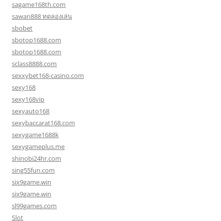
sagame168th.com
sawan888 ทดลองเล่น
sbobet
sbotop1688.com
sbotop1688.com
sclass8888.com
sexxybet168-casino.com
sexy168
sexy168vip
sexyauto168
sexybaccarat168.com
sexygame1688k
sexygameplus.me
shinobi24hr.com
sing55fun.com
six9game.win
six9game.win
sl99games.com
Slot