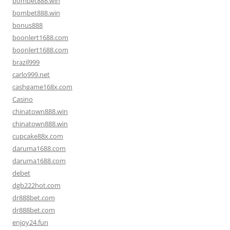
bombet888.win
bombet888.win
bonus888
boonlert1688.com
boonlert1688.com
brazil999
carlo999.net
cashgame168x.com
Casino
chinatown888.win
chinatown888.win
cupcake88x.com
daruma1688.com
daruma1688.com
debet
dgb222hot.com
dr888bet.com
dr888bet.com
enjoy24.fun