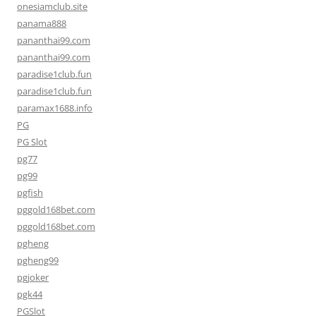
onesiamclub.site
panama888
pananthai99.com
pananthai99.com
paradise1club.fun
paradise1club.fun
paramax1688.info
PG
PG Slot
pg77
pg99
pgfish
pggold168bet.com
pggold168bet.com
pgheng
pgheng99
pgjoker
pgk44
PGSlot