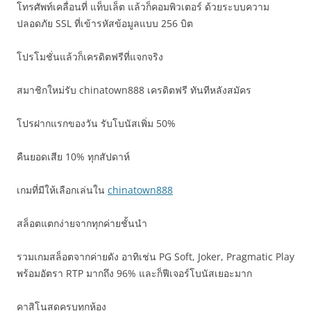
โทรศัพท์เคลื่อนที่ แท็บเล็ต แล้วก็คอมพิวเตอร์ ด้วยระบบความ
ปลอดภัย SSL ที่เข้ารหัสข้อมูลแบบ 256 บิต
โปรโมชั่นแล้วก็เครดิตฟรีที่แจกจริง
สมาชิกใหม่รับ chinatown888 เครดิตฟรี ทันทีหลังสมัคร
โปรฝากแรกของวัน รับโบนัสเพิ่ม 50%
คืนยอดเสีย 10% ทุกสัปดาห์
เกมที่มีให้เลือกเล่นใน
chinatown888
สล็อตแตกง่ายจากทุกค่ายชั้นนำ
รวมเกมสล็อตจากค่ายดัง อาทิเช่น PG Soft, Joker, Pragmatic Play
พร้อมอัตรา RTP มากถึง 96% และก็ฟีเจอร์โบนัสเยอะมาก
คาสิโนสดครบทุกห้อง