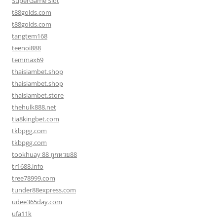
SuperGame Slot
t88golds.com
t88golds.com
tangtem168
teenoi888
temmax69
thaisiambet.shop
thaisiambet.shop
thaisiambet.store
thehulk888.net
tia8kingbet.com
tkbpgg.com
tkbpgg.com
tookhuay 88 ถูกหวย88
tr1688.info
tree78999.com
tunder88express.com
udee365day.com
ufa11k