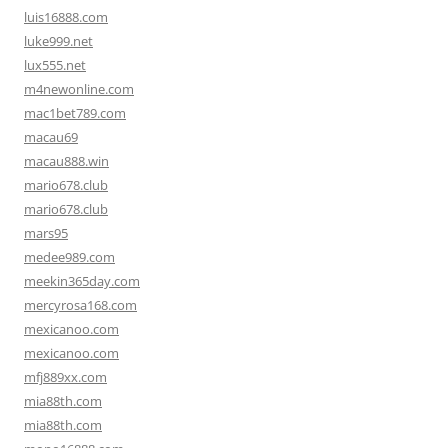
luis16888.com
luke999.net
lux555.net
m4newonline.com
mac1bet789.com
macau69
macau888.win
mario678.club
mario678.club
mars95
medee989.com
meekin365day.com
mercyrosa168.com
mexicanoo.com
mexicanoo.com
mfj889xx.com
mia88th.com
mia88th.com