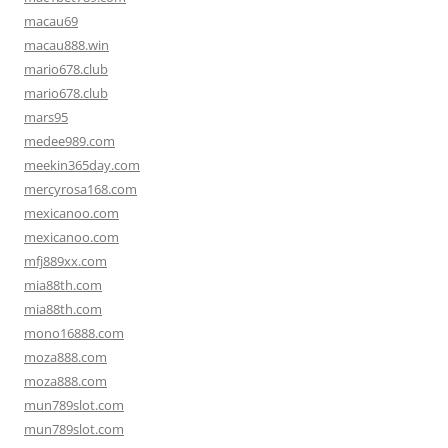
macau69
macau888.win
mario678.club
mario678.club
mars95
medee989.com
meekin365day.com
mercyrosa168.com
mexicanoo.com
mexicanoo.com
mfj889xx.com
mia88th.com
mia88th.com
mono16888.com
moza888.com
moza888.com
mun789slot.com
mun789slot.com