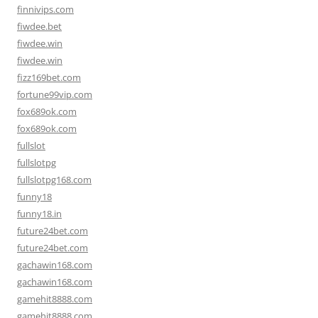
finnivips.com
fiwdee.bet
fiwdee.win
fiwdee.win
fizz169bet.com
fortune99vip.com
fox689ok.com
fox689ok.com
fullslot
fullslotpg
fullslotpg168.com
funny18
funny18.in
future24bet.com
future24bet.com
gachawin168.com
gachawin168.com
gamehit8888.com
gamehit8888.com