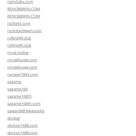
ramclubx.com
RENO88WIN.COM
RENO88WIN.COM
rizzbetx.com
rockstar66win.com
rolling99.club
rolling99.club
royal online
royaleluxee.com
royaleluxee.com
runway789s.com
sagame
sagame168
sagame168th
sagame168th.com
sawan888 ทดลองเล่น
sbobet
sbotop1688.com
sbotop1688.com