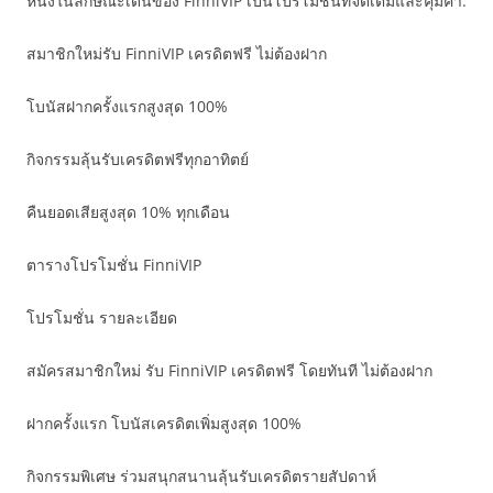
หนึ่งในลักษณะเด่นของ FinniVIP เป็นโปรโมชั่นที่จัดเต็มและคุ้มค่า:
สมาชิกใหม่รับ FinniVIP เครดิตฟรี ไม่ต้องฝาก
โบนัสฝากครั้งแรกสูงสุด 100%
กิจกรรมลุ้นรับเครดิตฟรีทุกอาทิตย์
คืนยอดเสียสูงสุด 10% ทุกเดือน
ตารางโปรโมชั่น FinniVIP
โปรโมชั่น รายละเอียด
สมัครสมาชิกใหม่ รับ FinniVIP เครดิตฟรี โดยทันที ไม่ต้องฝาก
ฝากครั้งแรก โบนัสเครดิตเพิ่มสูงสุด 100%
กิจกรรมพิเศษ ร่วมสนุกสนานลุ้นรับเครดิตรายสัปดาห์