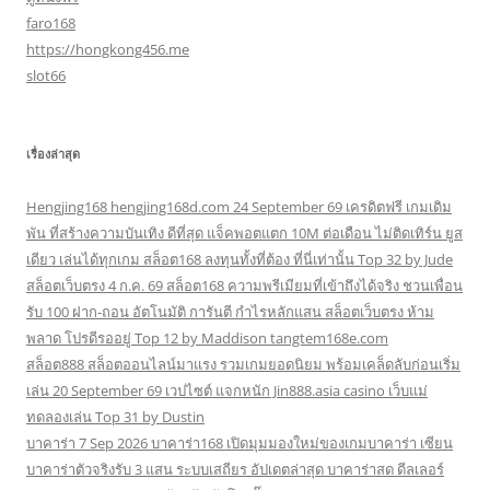
faro168
https://hongkong456.me
slot66
เรื่องล่าสุด
Hengjing168 hengjing168d.com 24 September 69 เครดิตฟรี เกมเดิม
พัน ที่สร้างความบันเทิง ดีที่สุด แจ็คพอตแตก 10M ต่อเดือน ไม่ติดเทิร์น ยูส
เดียว เล่นได้ทุกเกม สล็อต168 ลงทุนทั้งที่ต้อง ที่นี่เท่านั้น Top 32 by Jude
สล็อตเว็บตรง 4 ก.ค. 69 สล็อต168 ความพรีเมียมที่เข้าถึงได้จริง ชวนเพื่อน
รับ 100 ฝาก-ถอน อัตโนมัติ การันตี กำไรหลักแสน สล็อตเว็บตรง ห้าม
พลาด โปรดีรออยู่ Top 12 by Maddison tangtem168e.com
สล็อต888 สล็อตออนไลน์มาแรง รวมเกมยอดนิยม พร้อมเคล็ดลับก่อนเริ่ม
เล่น 20 September 69 เวปไซต์ แจกหนัก Jin888.asia casino เว็บแม่
ทดลองเล่น Top 31 by Dustin
บาคาร่า 7 Sep 2026 บาคาร่า168 เปิดมุมมองใหม่ของเกมบาคาร่า เซียน
บาคาร่าตัวจริงรับ 3 แสน ระบบเสถียร อัปเดตล่าสุด บาคาร่าสด ดีลเลอร์