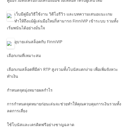
คู่มือรวมทั้งเครื่องไม้เครื่องมือช่วยเหลือสำหรับผู้เล่นใหม่
เว็บมีคู่มือวิธีใช้งาน วิดีโอรีวิว และบทความเสนอแนะเกม
ทำให้ถึงแม้ผู้เล่นมือใหม่ก็สามารถ FinniVIP เข้าระบบ รวมทั้ง
เริ่มพนันได้อย่างมั่นใจ
อุบายเล่นสล็อตกับ FinniVIP
เลือกเกมที่เหมาะสม
เลือกเกมสล็อตที่มีค่า RTP สูงรวมทั้งโบนัสแตกง่าย เพื่อเพิ่มจังหวะ
ทำเงิน
กำหนดจุดมุ่งหมายผลกำไร
การกำหนดจุดหมายก่อนเล่นจะช่วยทำให้คุณควบคุมการเงินรวมทั้ง
ลดการเสี่ยง
ใช้โบนัสและเครดิตฟรีอย่างชาญฉลาด