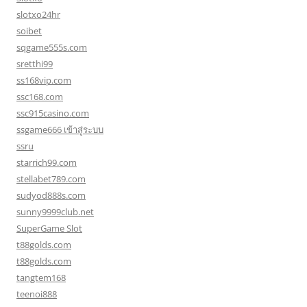
slotxo24hr
soibet
sqgame555s.com
sretthi99
ss168vip.com
ssc168.com
ssc915casino.com
ssgame666 เข้าสู่ระบบ
ssru
starrich99.com
stellabet789.com
sudyod888s.com
sunny9999club.net
SuperGame Slot
t88golds.com
t88golds.com
tangtem168
teenoi888