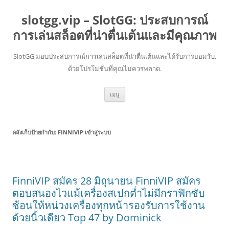
slotgg.vip – SlotGG: ประสบการณ์
การเล่นสล็อตที่น่าตื่นเต้นและมีคุณภาพ
SlotGG มอบประสบการณ์การเล่นสล็อตที่น่าตื่นเต้นและได้รับการยอมรับ,
ด้วยโปรโมชั่นที่คุณไม่ควรพลาด.
ข้าม
เมนู
ไป
ยัง
เนื้อหา
คลังเก็บป้ายกำกับ:
FINNIVIP เข้าสู่ระบบ
FinniVIP สมัคร 28 มิถุนายน FinniVIP สมัคร
ตอบสนองไวแม้เครื่องสเปกต่ำไม่มีกราฟิกซับ
ซ้อนให้หน่วงเครื่องทุกหน้ารองรับการใช้งาน
ด้วยนิ้วเดียว Top 47 by Dominick