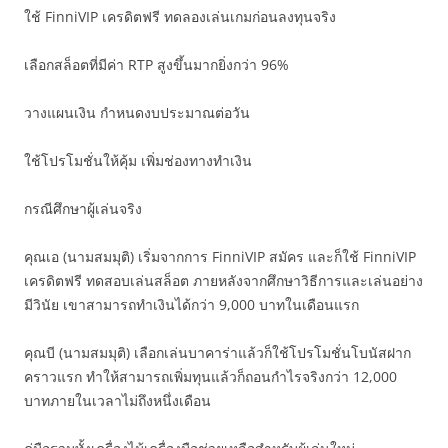
ใช้ FinniVIP เครดิตฟรี ทดลองเล่นเกมก่อนลงทุนจริง
เลือกสล็อตที่มีค่า RTP สูงขึ้นมากยิ่งกว่า 96%
วางแผนเงิน กำหนดงบประมาณต่อวัน
ใช้โปรโมชั่นให้คุ้ม เพิ่มช่องทางทำเงิน
กรณีศึกษาผู้เล่นจริง
คุณเอ (นามสมมุติ) เริ่มจากการ FinniVIP สมัคร และก็ใช้ FinniVIP
เครดิตฟรี ทดสอบเล่นสล็อต ภายหลังจากศึกษาวิธีการและเล่นอย่าง
มีวินัย เขาสามารถทำเงินได้กว่า 9,000 บาทในเดือนแรก
คุณบี (นามสมมุติ) เลือกเล่นบาคาร่าแล้วก็ใช้โปรโมชั่นโบนัสฝาก
คราวแรก ทำให้สามารถเพิ่มทุนแล้วก็ถอนกำไรจริงกว่า 12,000
บาทภายในเวลาไม่ถึงหนึ่งเดือน