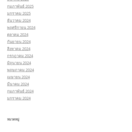
กุมภาพันธ์ 2025
มกราคม 2025
ธันวาคม 2024
พฤศจิกายน 2024
ตุลาคม 2024
กันยายน 2024
สิงหาคม 2024
กรกฎาคม 2024
มิถุนายน 2024
พฤษภาคม 2024
เมษายน 2024
มีนาคม 2024
กุมภาพันธ์ 2024
มกราคม 2024
หมวดหมู่