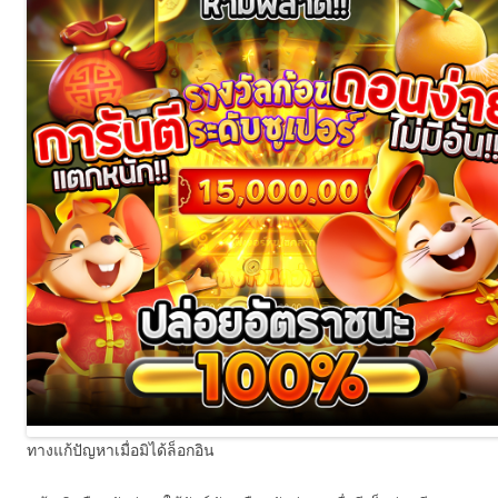
ทางแก้ปัญหาเมื่อมิได้ล็อกอิน