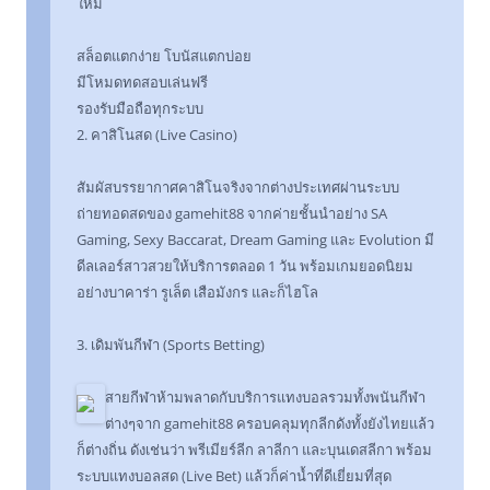
ใหม่
สล็อตแตกง่าย โบนัสแตกบ่อย
มีโหมดทดสอบเล่นฟรี
รองรับมือถือทุกระบบ
2. คาสิโนสด (Live Casino)
สัมผัสบรรยากาศคาสิโนจริงจากต่างประเทศผ่านระบบ
ถ่ายทอดสดของ gamehit88 จากค่ายชั้นนำอย่าง SA
Gaming, Sexy Baccarat, Dream Gaming และ Evolution มี
ดีลเลอร์สาวสวยให้บริการตลอด 1 วัน พร้อมเกมยอดนิยม
อย่างบาคาร่า รูเล็ต เสือมังกร และก็ไฮโล
3. เดิมพันกีฬา (Sports Betting)
สายกีฬาห้ามพลาดกับบริการแทงบอลรวมทั้งพนันกีฬา
ต่างๆจาก gamehit88 ครอบคลุมทุกลีกดังทั้งยังไทยแล้ว
ก็ต่างถิ่น ดังเช่นว่า พรีเมียร์ลีก ลาลีกา และบุนเดสลีกา พร้อม
ระบบแทงบอลสด (Live Bet) แล้วก็ค่าน้ำที่ดีเยี่ยมที่สุด