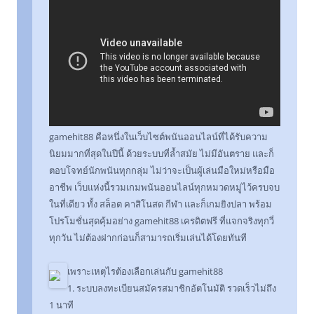
gamehit88 คือหนึ่งในเว็บไซต์พนันออนไลน์ที่ได้รับความ
นิยมมากที่สุดในปีนี้ ด้วยระบบที่ล้ำสมัย ไม่มีอันตราย และก็
ตอบโจทย์นักพนันทุกกลุ่ม ไม่ว่าจะเป็นผู้เล่นมือใหม่หรือมือ
อาชีพ เว็บแห่งนี้รวมเกมพนันออนไลน์ทุกหมวดหมู่ไว้ครบจบ
ในที่เดียว ทั้ง สล็อต คาสิโนสด กีฬา และก็เกมยิงปลา พร้อม
โปรโมชั่นสุดคุ้มอย่าง gamehit88 เครดิตฟรี ที่แจกจริงทุกวี่
ทุกวัน ไม่ต้องฝากก่อนก็สามารถเริ่มเล่นได้โดยทันที
เพราะเหตุไรต้องเลือกเล่นกับ gamehit88
1. ระบบลงทะเบียนสมัครสมาชิกอัตโนมัติ รวดเร็วไม่ถึง
1 นาที