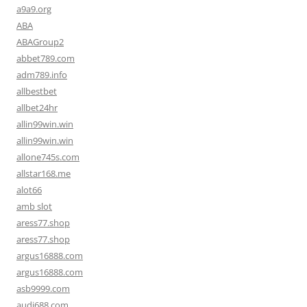
a9a9.org
ABA
ABAGroup2
abbet789.com
adm789.info
allbestbet
allbet24hr
allin99win.win
allin99win.win
allone745s.com
allstar168.me
alot66
amb slot
aress77.shop
aress77.shop
argus16888.com
argus16888.com
asb9999.com
audi688.com