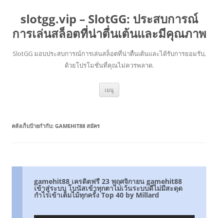
slotgg.vip – SlotGG: ประสบการณ์
การเล่นสล็อตที่น่าตื่นเต้นและมีคุณภาพ
SlotGG มอบประสบการณ์การเล่นสล็อตที่น่าตื่นเต้นและได้รับการยอมรับ,
ด้วยโปรโมชั่นที่คุณไม่ควรพลาด.
ข้าม
เมนู
ไป
ยัง
เนื้อหา
คลังเก็บป้ายกำกับ:
GAMEHIT88 สมัคร
gamehit88 เครดิตฟรี 23 พฤศจิกายน gamehit88
เข้าสู่ระบบ โบนัสเข้าทุกตาไม่เว้นระบบดีไม่มีสะดุด
กำไรเข้าเต็มไม้ทุกครั้ง Top 40 by Millard