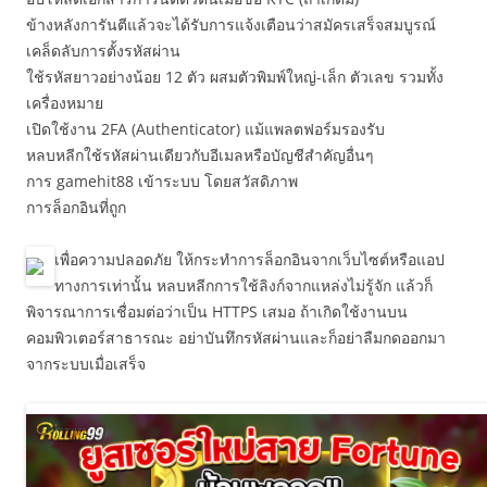
ข้างหลังการันตีแล้วจะได้รับการแจ้งเตือนว่าสมัครเสร็จสมบูรณ์
เคล็ดลับการตั้งรหัสผ่าน
ใช้รหัสยาวอย่างน้อย 12 ตัว ผสมตัวพิมพ์ใหญ่-เล็ก ตัวเลข รวมทั้ง
เครื่องหมาย
เปิดใช้งาน 2FA (Authenticator) แม้แพลตฟอร์มรองรับ
หลบหลีกใช้รหัสผ่านเดียวกับอีเมลหรือบัญชีสำคัญอื่นๆ
การ gamehit88 เข้าระบบ โดยสวัสดิภาพ
การล็อกอินที่ถูก
เพื่อความปลอดภัย ให้กระทำการล็อกอินจากเว็บไซต์หรือแอป
ทางการเท่านั้น หลบหลีกการใช้ลิงก์จากแหล่งไม่รู้จัก แล้วก็
พิจารณาการเชื่อมต่อว่าเป็น HTTPS เสมอ ถ้าเกิดใช้งานบน
คอมพิวเตอร์สาธารณะ อย่าบันทึกรหัสผ่านและก็อย่าลืมกดออกมา
จากระบบเมื่อเสร็จ