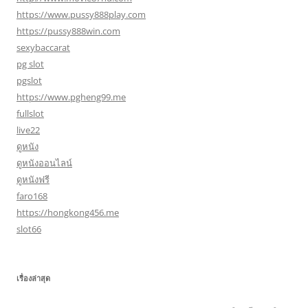
https://www.pussy888play.com
https://pussy888win.com
sexybaccarat
pg slot
pgslot
https://www.pgheng99.me
fullslot
live22
ดูหนัง
ดูหนังออนไลน์
ดูหนังฟรี
faro168
https://hongkong456.me
slot66
เรื่องล่าสุด