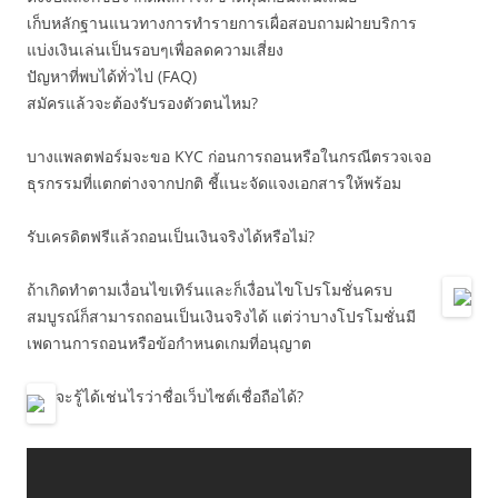
เก็บหลักฐานแนวทางการทำรายการเผื่อสอบถามฝ่ายบริการ
แบ่งเงินเล่นเป็นรอบๆเพื่อลดความเสี่ยง
ปัญหาที่พบได้ทั่วไป (FAQ)
สมัครแล้วจะต้องรับรองตัวตนไหม?
บางแพลตฟอร์มจะขอ KYC ก่อนการถอนหรือในกรณีตรวจเจอ
ธุรกรรมที่แตกต่างจากปกติ ชี้แนะจัดแจงเอกสารให้พร้อม
รับเครดิตฟรีแล้วถอนเป็นเงินจริงได้หรือไม่?
ถ้าเกิดทำตามเงื่อนไขเทิร์นและก็เงื่อนไขโปรโมชั่นครบ
สมบูรณ์ก็สามารถถอนเป็นเงินจริงได้ แต่ว่าบางโปรโมชั่นมี
เพดานการถอนหรือข้อกำหนดเกมที่อนุญาต
จะรู้ได้เช่นไรว่าชื่อเว็บไซต์เชื่อถือได้?