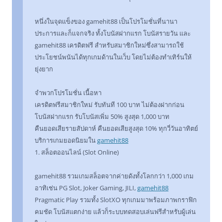
หนึ่งในจุดแข็งของ gamehit88 เป็นโปรโมชั่นที่นานา
ประการและก็แจกจริง ทั้งโบนัสฝากแรก โบนัสรายวัน และ
gamehit88 เครดิตฟรี สำหรับสมาชิกใหม่ซึ่งสามารถใช้
ประโยชน์พนันได้ทุกเกมด้านในเว็บ โดยไม่ต้องทำเทิร์นให้
ยุ่งยาก
จำพวกโปรโมชั่น เนื้อหา
เครดิตฟรีสมาชิกใหม่ รับทันที 100 บาท ไม่ต้องฝากก่อน
โบนัสฝากแรก รับโบนัสเพิ่ม 50% สูงสุด 1,000 บาท
คืนยอดเสียรายสัปดาห์ คืนยอดเสียสูงสุด 10% ทุกวี่วันอาทิตย์
บริการเกมยอดนิยมใน
gamehit88
1. สล็อตออนไลน์ (Slot Online)
gamehit88 รวมเกมสล็อตจากค่ายดังทั้งโลกกว่า 1,000 เกม
อาทิเช่น PG Slot, Joker Gaming, JILI,
gamehit88
Pragmatic Play รวมทั้ง SlotXO ทุกเกมมาพร้อมภาพกราฟิก
คมชัด โบนัสแตกง่าย แล้วก็ระบบทดสอบเล่นฟรีสำหรับผู้เล่น