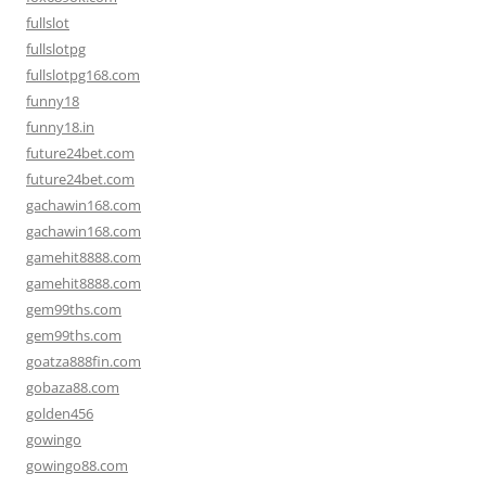
fullslot
fullslotpg
fullslotpg168.com
funny18
funny18.in
future24bet.com
future24bet.com
gachawin168.com
gachawin168.com
gamehit8888.com
gamehit8888.com
gem99ths.com
gem99ths.com
goatza888fin.com
gobaza88.com
golden456
gowingo
gowingo88.com