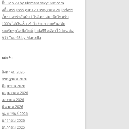
ปั๊บ Top 29 by Xiomara sexy168c.com
สล็อต55 Jin55.guru 20 กรกฎาคม 26 jinda55
เว็บบาคาร่าอันดับ 1 ในไทย สมาชิกใหม่รับ
100% ได้เงินเร็ว เข้าใจง่าย ระบบทันสมัย
รองรับทุกไลฟ์สไตล์ jinda55 สมัครไว้ก่อน คุ้ม
กว่า Top 63 by Marcella
คลังเก็บ
สิงหาคม 2026
กรกฎาคม 2026
มิถุนายน 2026
พฤษภาคม 2026
เมษายน 2026
มีนาคม 2026
กุมภาพันธ์ 2026
มกราคม 2026
ธันวาคม 2025