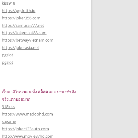
kiss918
https://pgslotth.io
https://joker356.com
https://samurai777.net
https://tokyoslot88.com
https://betwayvietnam.com
https://jokerasia.net
pgslot
pgslot
เว็บคาสิโนน่าเล่น ทั้ง
สล็อต
และ
บาคาร่า
ตึง
จริงแตกบ่อยมาก
918kiss
https://www.madoohd.com
sagame
https://joker123auto.com
http://www.movie87hd.com