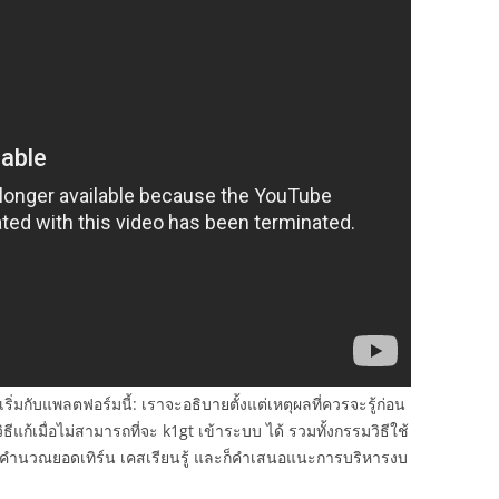
ิ่มกับแพลตฟอร์มนี้: เราจะอธิบายตั้งแต่เหตุผลที่ควรจะรู้ก่อน
ีแก้เมื่อไม่สามารถที่จะ k1gt เข้าระบบ ได้ รวมทั้งกรรมวิธีใช้
งการคำนวณยอดเทิร์น เคสเรียนรู้ และก็คำเสนอแนะการบริหารงบ