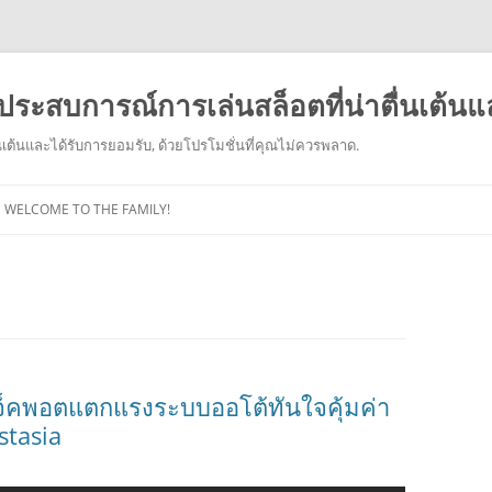
 ประสบการณ์การเล่นสล็อตที่น่าตื่นเต้น
เต้นและได้รับการยอมรับ, ด้วยโปรโมชั่นที่คุณไม่ควรพลาด.
ข้าม
ไป
WELCOME TO THE FAMILY!
ยัง
เนื้อหา
แจ็คพอตแตกแรงระบบออโต้ทันใจคุ้มค่า
stasia