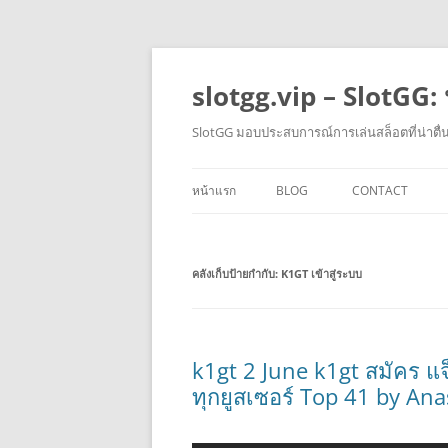
slotgg.vip – SlotGG:
SlotGG มอบประสบการณ์การเล่นสล็อตที่น่าตื่น
หน้าแรก
BLOG
CONTACT
คลังเก็บป้ายกำกับ:
K1GT เข้าสู่ระบบ
k1gt 2 June k1gt สมัคร 
ทุกยูสเซอร์ Top 41 by Ana