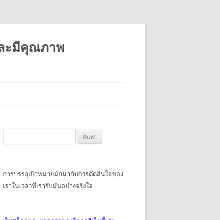
และมีคุณภาพ
ค้นหา
สำหรับ:
การบรรลุเป้าหมายมักมากับการตัดสินใจของ
เราในเวลาที่เรารับมันอย่างจริงใจ