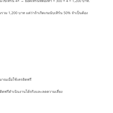
นไขเทิร์น 4× → ยอดเทิร์นที่ต้องทำ = 300 × 4 = 1,200 บาท.
นรวม 1,200 บาท แต่ว่าถ้าเกิดเกมนับเทิร์น 50% จำเป็นต้อง
าณเมื่อใช้เครดิตฟรี
ิตฟรีดำเนินงานได้จริงและลดความเสี่ยง