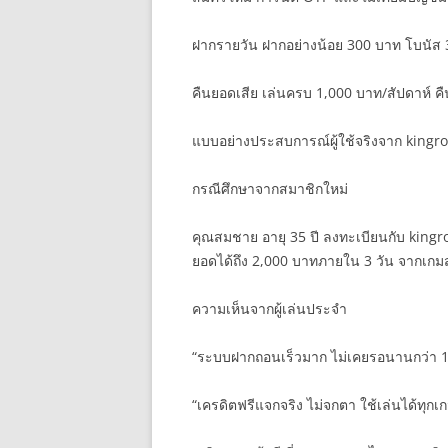
ฝากรายวัน ฝากอย่างน้อย 300 บาท โบนัส
คืนยอดเสีย เล่นครบ 1,000 บาท/สัปดาห์ ค
แบบอย่างประสบการณ์ผู้ใช้จริงจาก king
กรณีศึกษาจากสมาชิกใหม่
คุณสมชาย อายุ 35 ปี ลงทะเบียนกับ kingr
ยอดได้ถึง 2,000 บาทภายใน 3 วัน จากเก
ความเห็นจากผู้เล่นประจำ
“ระบบฝากถอนเร็วมาก ไม่เคยรอนานกว่า 1 นา
“เครดิตฟรีแจกจริง ไม่จกตา ใช้เล่นได้ทุกเ