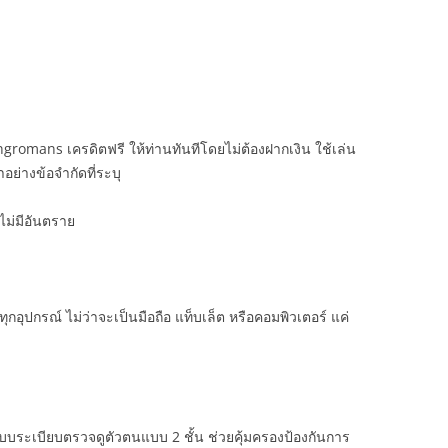
gromans เครดิตฟรี ให้ท่านทันทีโดยไม่ต้องฝากเงิน ใช้เล่น
อย่างข้อจำกัดที่ระบุ
ไม่มีอันตราย
ุกอุปกรณ์ ไม่ว่าจะเป็นมือถือ แท็บเล็ต หรือคอมพิวเตอร์ แค่
บบระเบียบตรวจดูตัวตนแบบ 2 ชั้น ช่วยคุ้มครองป้องกันการ