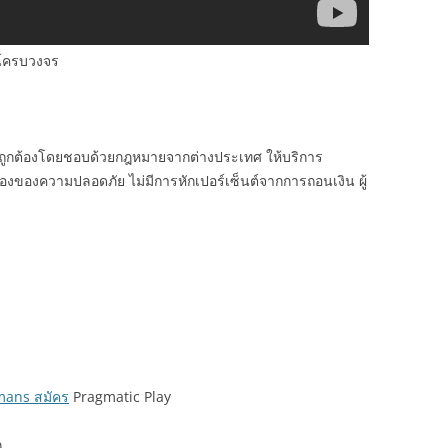
น์ครบวงจร
างถูกต้องโดยชอบด้วยกฎหมายจากต่างประเทศ ให้บริการ
รื่องของความปลอดภัย ไม่มีการหักเปอร์เซ็นต์จากการถอนเงิน ผู้
mans สมัคร
Pragmatic Play
ก