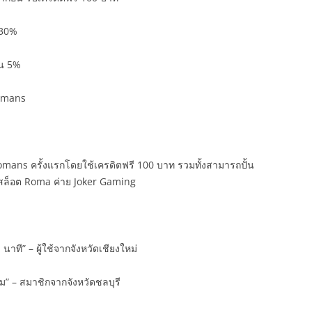
 30%
ืน 5%
romans
omans ครั้งแรกโดยใช้เครดิตฟรี 100 บาท รวมทั้งสามารถปั้น
มสล็อต Roma ค่าย Joker Gaming
ที” – ผู้ใช้จากจังหวัดเชียงใหม่
กม” – สมาชิกจากจังหวัดชลบุรี