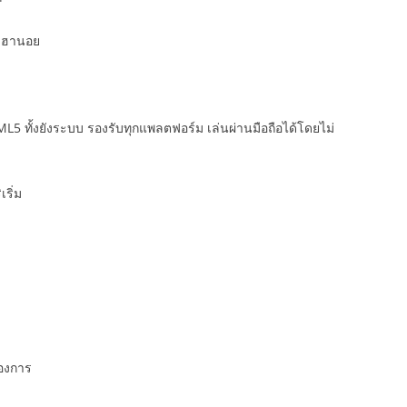
ว ฮานอย
 ทั้งยังระบบ รองรับทุกแพลตฟอร์ม เล่นผ่านมือถือได้โดยไม่
ริ่ม
้องการ