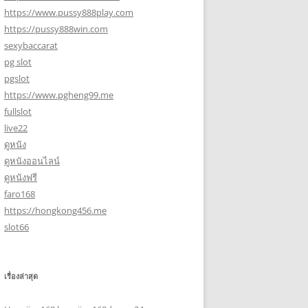
https://www.pussy888play.com
https://pussy888win.com
sexybaccarat
pg slot
pgslot
https://www.pgheng99.me
fullslot
live22
ดูหนัง
ดูหนังออนไลน์
ดูหนังฟรี
faro168
https://hongkong456.me
slot66
เรื่องล่าสุด