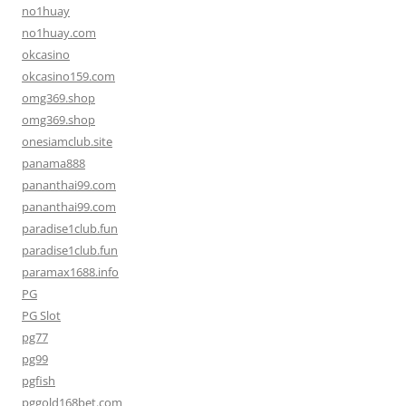
no1huay
no1huay.com
okcasino
okcasino159.com
omg369.shop
omg369.shop
onesiamclub.site
panama888
pananthai99.com
pananthai99.com
paradise1club.fun
paradise1club.fun
paramax1688.info
PG
PG Slot
pg77
pg99
pgfish
pggold168bet.com