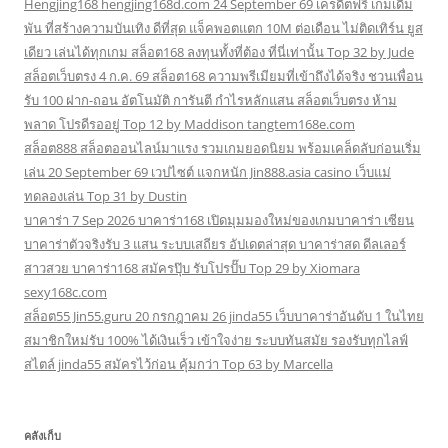
Hengjing168 hengjing168d.com 24 September 69 เครดิตฟรี เกมเดิม
พัน ที่สร้างความบันเทิง ดีที่สุด แจ็คพอตแตก 10M ต่อเดือน ไม่ติดเทิร์น ยูส
เดียว เล่นได้ทุกเกม สล็อต168 ลงทุนทั้งที่ต้อง ที่นี่เท่านั้น Top 32 by Jude
สล็อตเว็บตรง 4 ก.ค. 69 สล็อต168 ความพรีเมียมที่เข้าถึงได้จริง ชวนเพื่อน
รับ 100 ฝาก-ถอน อัตโนมัติ การันตี กำไรหลักแสน สล็อตเว็บตรง ห้าม
พลาด โปรดีรออยู่ Top 12 by Maddison tangtem168e.com
สล็อต888 สล็อตออนไลน์มาแรง รวมเกมยอดนิยม พร้อมเคล็ดลับก่อนเริ่ม
เล่น 20 September 69 เวปไซต์ แจกหนัก Jin888.asia casino เว็บแม่
ทดลองเล่น Top 31 by Dustin
บาคาร่า 7 Sep 2026 บาคาร่า168 เปิดมุมมองใหม่ของเกมบาคาร่า เซียน
บาคาร่าตัวจริงรับ 3 แสน ระบบเสถียร อัปเดตล่าสุด บาคาร่าสด ดีลเลอร์
สาวสวย บาคาร่า168 สมัครปุ๊บ รับโปรปั๊บ Top 29 by Xiomara
sexy168c.com
สล็อต55 Jin55.guru 20 กรกฎาคม 26 jinda55 เว็บบาคาร่าอันดับ 1 ในไทย
สมาชิกใหม่รับ 100% ได้เงินเร็ว เข้าใจง่าย ระบบทันสมัย รองรับทุกไลฟ์
สไตล์ jinda55 สมัครไว้ก่อน คุ้มกว่า Top 63 by Marcella
คลังเก็บ