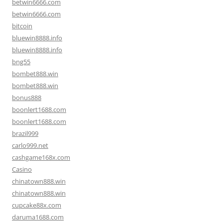
betwin6666.com
betwin6666.com
bitcoin
bluewin8888.info
bluewin8888.info
bng55
bombet888.win
bombet888.win
bonus888
boonlert1688.com
boonlert1688.com
brazil999
carlo999.net
cashgame168x.com
Casino
chinatown888.win
chinatown888.win
cupcake88x.com
daruma1688.com