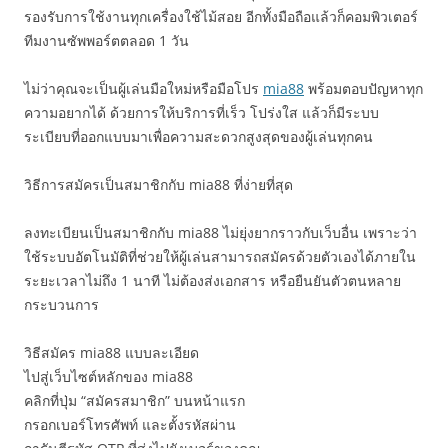
รองรับการใช้งานทุกเครื่องใช้ไม้สอย อีกทั้งมือถือแล้วก็คอมพิวเตอร์
ทีมงานซัพพอร์ตตลอด 1 วัน
ไม่ว่าคุณจะเป็นผู้เล่นมือใหม่หรือมือโปร
mia88
พร้อมตอบปัญหาทุก
ความอยากได้ ด้วยการให้บริการที่เร็ว โปร่งใส แล้วก็มีระบบ
ระเบียบที่ออกแบบมาเพื่อความสะดวกสูงสุดของผู้เล่นทุกคน
วิธีการสมัครเป็นสมาชิกกับ mia88 ที่ง่ายที่สุด
ลงทะเบียนเป็นสมาชิกกับ mia88 ไม่ยุ่งยากราวกับเว็บอื่น เพราะว่า
ใช้ระบบอัตโนมัติที่ช่วยให้ผู้เล่นสามารถสมัครด้วยตัวเองได้ภายใน
ระยะเวลาไม่ถึง 1 นาที ไม่ต้องส่งเอกสาร หรือยืนยันตัวตนหลาย
กระบวนการ
วิธีสมัคร mia88 แบบละเอียด
ไปสู่เว็บไซต์หลักของ mia88
คลิกที่ปุ่ม “สมัครสมาชิก” บนหน้าแรก
กรอกเบอร์โทรศัพท์ และตั้งรหัสผ่าน