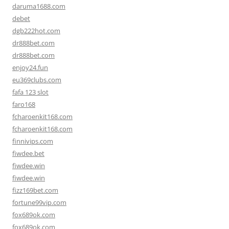
daruma1688.com
debet
dgb222hot.com
dr888bet.com
dr888bet.com
enjoy24.fun
eu369clubs.com
fafa 123 slot
faro168
fcharoenkit168.com
fcharoenkit168.com
finnivips.com
fiwdee.bet
fiwdee.win
fiwdee.win
fizz169bet.com
fortune99vip.com
fox689ok.com
fox689ok.com