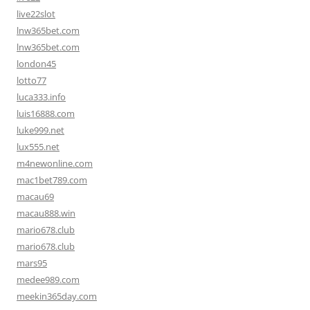
live22slot
lnw365bet.com
lnw365bet.com
london45
lotto77
luca333.info
luis16888.com
luke999.net
lux555.net
m4newonline.com
mac1bet789.com
macau69
macau888.win
mario678.club
mario678.club
mars95
medee989.com
meekin365day.com