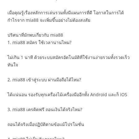
เมื่อคุณรู้เรื่องหลักการเล่นรวมทั้งมีแผนการที่ดี โอกาสในการได้
กำไรจาก mia88 จะเพิ่มขึ้นอย่างไม่ต้องสงสัย
ปริศนาที่มักพบเกี่ยวกับ mia88
1. mia88 สมัคร ใช้เวลานานไหม?
ไม่เกิน 1 นาที ด้วยระบบสมัครอัตโนมัติที่ใช้งานง่ายรวมทั้งรวดเร็ว
ทันใจ
2. mia88 เข้าสู่ระบบ ผ่านมือถือได้ไหม?
ได้แน่นอน รองรับทุกเครื่องไม้เครื่องมืออีกทั้ง Android และก็ iOS
3. mia88 เครดิตฟรี ถอนเงินได้จริงไหม?
ถอนได้จริงเมื่อปฏิบัติตามข้อแม้โปรโมชั่น