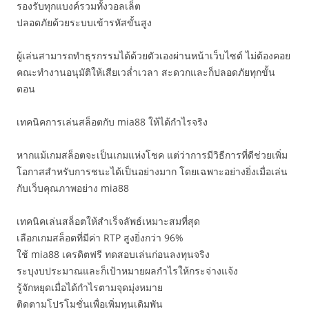
รองรับทุกแบงค์รวมทั้งวอลเล็ต
ปลอดภัยด้วยระบบเข้ารหัสขั้นสูง
ผู้เล่นสามารถทำธุรกรรมได้ด้วยตัวเองผ่านหน้าเว็บไซต์ ไม่ต้องคอย
คณะทำงานอนุมัติให้เสียเวล่ำเวลา สะดวกและก็ปลอดภัยทุกขั้น
ตอน
เทคนิคการเล่นสล็อตกับ mia88 ให้ได้กำไรจริง
หากแม้เกมสล็อตจะเป็นเกมแห่งโชค แต่ว่าการมีวิธีการที่ดีช่วยเพิ่ม
โอกาสสำหรับการชนะได้เป็นอย่างมาก โดยเฉพาะอย่างยิ่งเมื่อเล่น
กับเว็บคุณภาพอย่าง mia88
เทคนิคเล่นสล็อตให้สำเร็จลัพธ์เหมาะสมที่สุด
เลือกเกมสล็อตที่มีค่า RTP สูงยิ่งกว่า 96%
ใช้ mia88 เครดิตฟรี ทดสอบเล่นก่อนลงทุนจริง
ระบุงบประมาณและก็เป้าหมายผลกำไรให้กระจ่างแจ้ง
รู้จักหยุดเมื่อได้กำไรตามจุดมุ่งหมาย
ติดตามโปรโมชั่นเพื่อเพิ่มทุนเดิมพัน