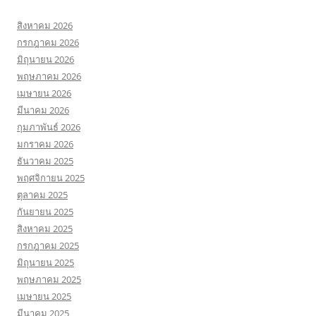
สิงหาคม 2026
กรกฎาคม 2026
มิถุนายน 2026
พฤษภาคม 2026
เมษายน 2026
มีนาคม 2026
กุมภาพันธ์ 2026
มกราคม 2026
ธันวาคม 2025
พฤศจิกายน 2025
ตุลาคม 2025
กันยายน 2025
สิงหาคม 2025
กรกฎาคม 2025
มิถุนายน 2025
พฤษภาคม 2025
เมษายน 2025
มีนาคม 2025