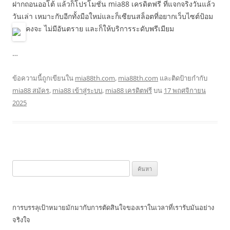
ฝากถอนออโต้ แล้วก็โปรโมชั่น mia88 เครดิตฟรี ที่แจกจริงวันแล้ว
วันเล่า เหมาะกับอีกทั้งมือใหม่และก็เซียนสล็อตที่อยากเว็บไซต์ป้อม
คงจะ ไม่มีอันตราย และก็ให้บริการระดับพรีเมียม
…
ข้อความนี้ถูกเขียนใน
mia88th.com
,
mia88th.com
และติดป้ายกำกับ
mia88 สมัคร
,
mia88 เข้าสู่ระบบ
,
mia88 เครดิตฟรี
บน
17 พฤศจิกายน
2025
ค้นหา
สำหรับ:
การบรรลุเป้าหมายมักมากับการตัดสินใจของเราในเวลาที่เรารับมันอย่าง
จริงใจ