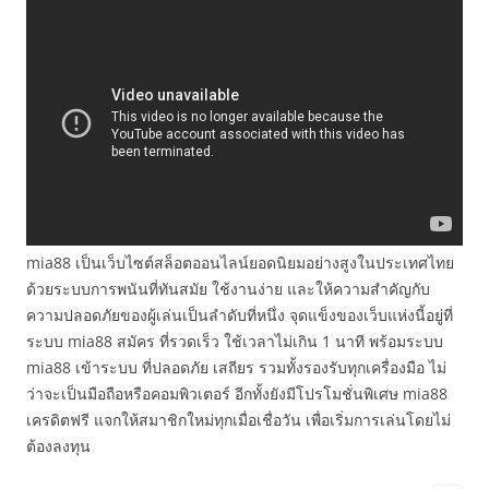
mia88 เป็นเว็บไซต์สล็อตออนไลน์ยอดนิยมอย่างสูงในประเทศไทย
ด้วยระบบการพนันที่ทันสมัย ใช้งานง่าย และให้ความสำคัญกับ
ความปลอดภัยของผู้เล่นเป็นลำดับที่หนึ่ง จุดแข็งของเว็บแห่งนี้อยู่ที่
ระบบ mia88 สมัคร ที่รวดเร็ว ใช้เวลาไม่เกิน 1 นาที พร้อมระบบ
mia88 เข้าระบบ ที่ปลอดภัย เสถียร รวมทั้งรองรับทุกเครื่องมือ ไม่
ว่าจะเป็นมือถือหรือคอมพิวเตอร์ อีกทั้งยังมีโปรโมชั่นพิเศษ mia88
เครดิตฟรี แจกให้สมาชิกใหม่ทุกเมื่อเชื่อวัน เพื่อเริ่มการเล่นโดยไม่
ต้องลงทุน