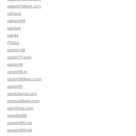
pggold168bet.com
pgheng
pgheng99
pgjoker
pgk44
PGSlot
pgslot168
pgslot77.tech
pgslot99
pgslot99.in
pgslot999bets.com
pgslotth
pgx62game.com
pgzeus88win.com
play97vip.com
pokebet88
power999.net
power999.net