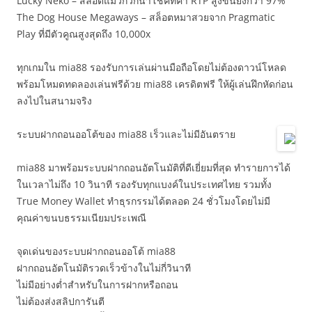
Lucky Neko – สล็อตแมวกวักนำโชคที่ค่า RTP สูงขึ้นยิ่งกว่า 97%
The Dog House Megaways – สล็อตหมาสวยจาก Pragmatic
Play ที่มีตัวคูณสูงสุดถึง 10,000x
ทุกเกมใน mia88 รองรับการเล่นผ่านมือถือโดยไม่ต้องดาวน์โหลด
พร้อมโหมดทดลองเล่นฟรีด้วย mia88 เครดิตฟรี ให้ผู้เล่นฝึกหัดก่อน
ลงไปในสนามจริง
ระบบฝากถอนออโต้ของ mia88 เร็วและไม่มีอันตราย
mia88 มาพร้อมระบบฝากถอนอัตโนมัติที่ดีเยี่ยมที่สุด ทำรายการได้
ในเวลาไม่ถึง 10 วินาที รองรับทุกแบงค์ในประเทศไทย รวมทั้ง
True Money Wallet ทำธุรกรรมได้ตลอด 24 ชั่วโมงโดยไม่มี
คุณค่าขนบธรรมเนียมประเพณี
จุดเด่นของระบบฝากถอนออโต้ mia88
ฝากถอนอัตโนมัติรวดเร็วข้างในไม่กี่วินาที
ไม่มีอย่างต่ำสำหรับในการฝากหรือถอน
ไม่ต้องส่งสลิปการันตี