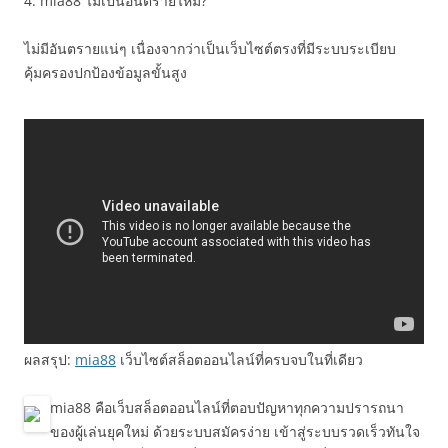
4. mia88 ไม่เป็นอันตรายไหม?
ไม่มีอันตรายแน่ๆ เนื่องจากว่าเป็นเว็บไซต์ตรงที่มีระบบระเบียบ
คุ้มครองปกป้องข้อมูลขั้นสูง
ผลสรุป:
mia88
เว็บไซต์สล็อตออนไลน์ที่ครบจบในที่เดียว
mia88 คือเว็บสล็อตออนไลน์ที่ตอบปัญหาทุกความปรารถนา
ของผู้เล่นยุคใหม่ ด้วยระบบสมัครง่าย เข้าสู่ระบบรวดเร็วทันใจ