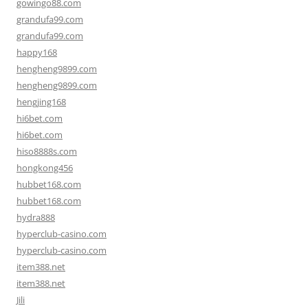
gowingo88.com
grandufa99.com
grandufa99.com
happy168
hengheng9899.com
hengheng9899.com
hengjing168
hi6bet.com
hi6bet.com
hiso8888s.com
hongkong456
hubbet168.com
hubbet168.com
hydra888
hyperclub-casino.com
hyperclub-casino.com
item388.net
item388.net
Jili