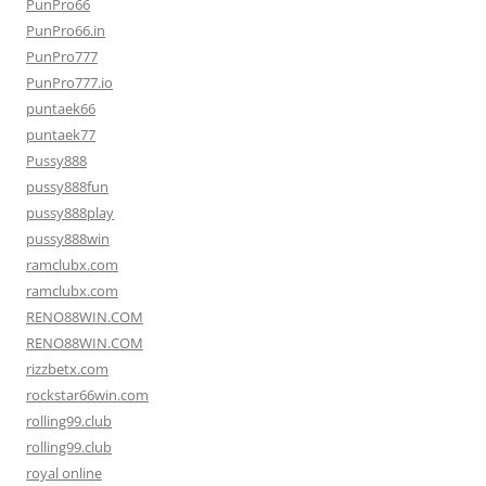
PunPro66
PunPro66.in
PunPro777
PunPro777.io
puntaek66
puntaek77
Pussy888
pussy888fun
pussy888play
pussy888win
ramclubx.com
ramclubx.com
RENO88WIN.COM
RENO88WIN.COM
rizzbetx.com
rockstar66win.com
rolling99.club
rolling99.club
royal online