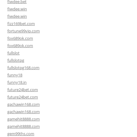
fiwdee.bet
fiwdee.win
fiwdee.win
fizz169bet.com
fortune99vip.com
fox689ok.com
fox689ok.com
fullslot
fullslotpg
fullslotpg168.com
funny18
funny18.in
future24bet.com
future24bet.com
gachawin168.com
gachawin168.com
gamehit8888.com
gamehit8888.com
gem99ths.com