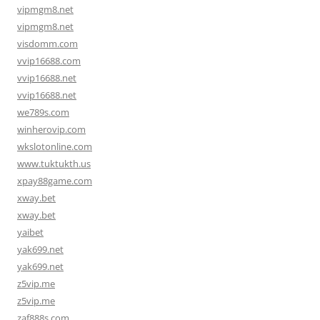
vipmgm8.net
vipmgm8.net
visdomm.com
vvip16688.com
vvip16688.net
vvip16688.net
we789s.com
winherovip.com
wkslotonline.com
www.tuktukth.us
xpay88game.com
xway.bet
xway.bet
yaibet
yak699.net
yak699.net
z5vip.me
z5vip.me
zaf888s.com