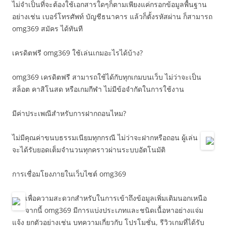
ไม่จำเป็นที่จะต้องใช้เอกสารใดๆก็ตามเพียงแค่กรอกข้อมูลพื้นฐาน
อย่างเช่น เบอร์โทรศัพท์ บัญชีธนาคาร แล้วก็ตั้งรหัสผ่าน ก็สามารถ
omg369 สมัคร ได้ทันที
เครดิตฟรี omg369 ใช้เล่นเกมอะไรได้บ้าง?
omg369 เครดิตฟรี สามารถใช้ได้กับทุกเกมบนเว็บ ไม่ว่าจะเป็น
สล็อต คาสิโนสด หรือเกมกีฬา ไม่มีข้อจำกัดในการใช้งาน
มีค่าประเพณีสำหรับการฝากถอนไหม?
ไม่มีคุณค่าขนบธรรมเนียมทุกกรณี ไม่ว่าจะฝากหรือถอน ผู้เล่น
จะได้รับยอดเต็มจำนวนทุกคราวผ่านระบบอัตโนมัติ
การเชื่อมโยงภายในเว็บไซต์ omg369
เพื่อความสะดวกสำหรับในการเข้าถึงข้อมูลเพิ่มเติมนอกเหนือ
จากนี้ omg369 มีการแบ่งประเภทและชนิดเนื้อหาอย่างแจ่ม
แจ้ง ยกตัวอย่างเช่น บทความเกี่ยวกับ โปรโมชั่น, รีวิวเกมที่ได้รับ