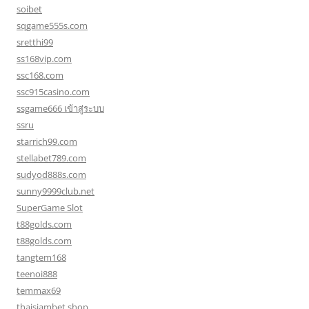
soibet
sqgame555s.com
sretthi99
ss168vip.com
ssc168.com
ssc915casino.com
ssgame666 เข้าสู่ระบบ
ssru
starrich99.com
stellabet789.com
sudyod888s.com
sunny9999club.net
SuperGame Slot
t88golds.com
t88golds.com
tangtem168
teenoi888
temmax69
thaisiambet.shop