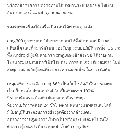
หรือรอข้าราชการ ตรวจทานได้เองผ่านระบบสมาชิก ไม่เป็น
อันตรายและก็แม่นยำทุกยอดฝากถอน
รองรับทุกเครื่องไม้เครื่องมือ เล่นได้ทุกหนทุกแห่ง
omg369 ถูกวางแบบให้สามารถเล่นได้ทั้งยังบนคอมพิวเตอร์
แท็บเล็ต และก็สมาร์ตโฟน รองรับทุกระบบปฏิบัติการทั้ง iOS รวม
ทั้ง Android ผู้เล่นสามารถ omg369 เข้าสู่ระบบ ได้ง่ายผ่าน
โปรแกรมเล่นอินเตอร์เน็ตโดยตรง ภาพชัดแจ๋ว เสียงสมจริง ไม่มี
สะดุด เหมาะกับผู้เล่นที่ต้องการความต่อเนื่องในการเดิมพัน
เหตุผลที่ควรจะเลือก omg369 เป็นเว็บไซต์หลักในการลงทุน
เป็นเว็บตรงไม่ผ่านเอเย่นต์ ไม่เป็นอันตราย 100%
มีระบบคุ้มครองป้องกันข้อมูลส่วนตัวระดับสูง
ทีมงานบริการตลอด 24 ชั่วโมงผ่านหนทางแชทสดและไลน์
มีใบอนุมัติประกอบการอย่างถูกต้องจากต่างแดน
อัตราการจ่ายสูงยิ่งกว่าเว็บทั่วไป พร้อมระบบเกมที่โปร่งใส
ตัวอย่างผู้เล่นจริงที่บรรลุผลสำเร็จกับ omg369