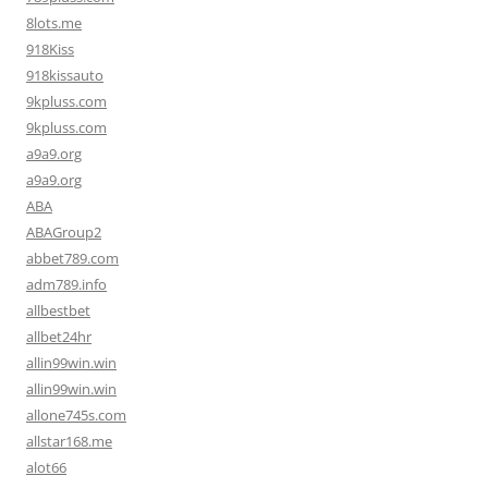
8lots.me
918Kiss
918kissauto
9kpluss.com
9kpluss.com
a9a9.org
a9a9.org
ABA
ABAGroup2
abbet789.com
adm789.info
allbestbet
allbet24hr
allin99win.win
allin99win.win
allone745s.com
allstar168.me
alot66