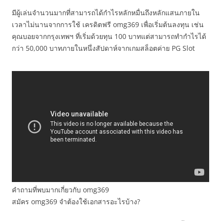
มีผู้เล่นจำนวนมากที่สามารถได้กำไรหลักหมื่นถึงหลักแสนภายใน
เวลาไม่นานจากการใช้ เครดิตฟรี omg369 เพื่อเริ่มต้นลงทุน เช่น
คุณบอยจากกรุงเทพฯ ที่เริ่มด้วยทุน 100 บาทแต่สามารถทำกำไรได้
กว่า 50,000 บาทภายในหนึ่งสัปดาห์จากเกมสล็อตค่าย PG Slot
คำถามที่พบมากเกี่ยวกับ omg369
สมัคร omg369 จำต้องใช้เอกสารอะไรบ้าง?