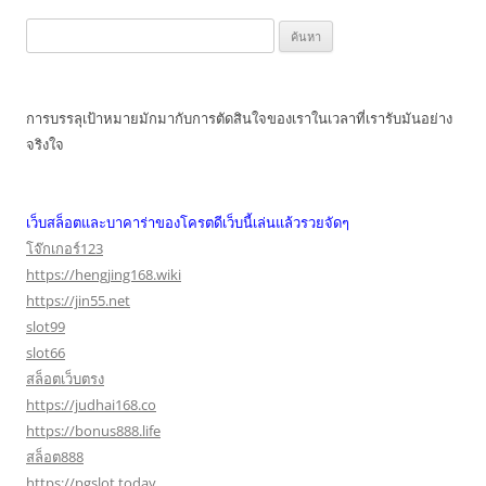
ค้นหา
สำหรับ:
การบรรลุเป้าหมายมักมากับการตัดสินใจของเราในเวลาที่เรารับมันอย่าง
จริงใจ
เว็บสล็อตและบาคาร่าของโครตดีเว็บนี้เล่นแล้วรวยจัดๆ
โจ๊กเกอร์123
https://hengjing168.wiki
https://jin55.net
slot99
slot66
สล็อตเว็บตรง
https://judhai168.co
https://bonus888.life
สล็อต888
https://pgslot.today