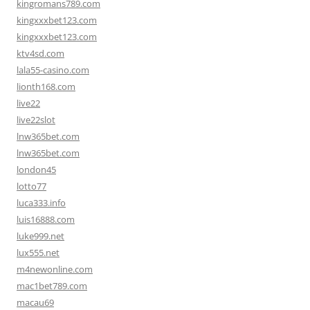
kingromans789.com
kingxxxbet123.com
kingxxxbet123.com
ktv4sd.com
lala55-casino.com
lionth168.com
live22
live22slot
lnw365bet.com
lnw365bet.com
london45
lotto77
luca333.info
luis16888.com
luke999.net
lux555.net
m4newonline.com
mac1bet789.com
macau69