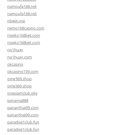
namoufa168.net
namoufa168.net
nbwin.me
nemo168casino.com
niseko168bet.com
niseko168bet.com
no1huay
no1huay.com
okcasino
okcasino159.com
omg369.shop
omg369.shop
onesiamclub.site
panama888
pananthai99.com
pananthai99.com
paradise1club.fun
paradise1club.fun