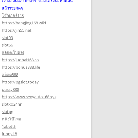
เว็บสล็อตและบาคาร่าของโครตดีเว็บนี้เล่น
แล้วรวยจัดๆ
โจ๊กเกอร์123
https://hengjing168.wiki
https://jin55.net
slot99
slot66
สล็อตเว็บตรง
https://judhai168.co
https://bonus888.life
สล็อต888
https://pgslot.today
pussy888
https://www.sexyauto168.xyz
slotxo24hr
slotpg
หนังโป๊ไทย
1xbetth
funny18