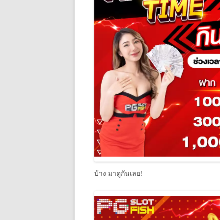
บ้าง มาดูกันเลย!