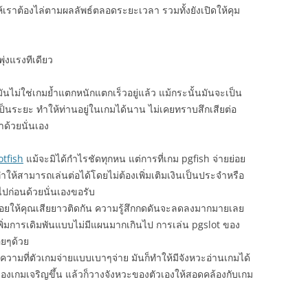
เราต้องไล่ตามผลลัพธ์ตลอดระยะเวลา รวมทั้งยังเปิดให้คุม
ุ่งแรงทีเดียว
ันไม่ใช่เกมย้ำแตกหนักแตกเร็วอยู่แล้ว แม้กระนั้นมันจะเป็น
เป็นระยะ ทำให้ท่านอยู่ในเกมได้นาน ไม่เคยทราบสึกเสียต่อ
าด้วยนั่นเอง
otfish
แม้จะมิได้กำไรชัดทุกหน แต่การที่เกม pgfish จ่ายย่อย
ทำให้สามารถเล่นต่อได้โดยไม่ต้องเพิ่มเติมเงินเป็นประจำหรือ
ก่อนด้วยนั่นเองขอรับ
ปล่อยให้คุณเสียยาวติดกัน ความรู้สึกกดดันจะลดลงมากมายเลย
เพิ่มการเดิมพันแบบไม่มีแผนมากเกินไป การเล่น pgslot ของ
อยๆด้วย
้วยความที่ตัวเกมจ่ายแบบเบาๆจ่าย มันก็ทำให้มีจังหวะอ่านเกมได้
ของเกมเจริญขึ้น แล้วก็วางจังหวะของตัวเองให้สอดคล้องกับเกม