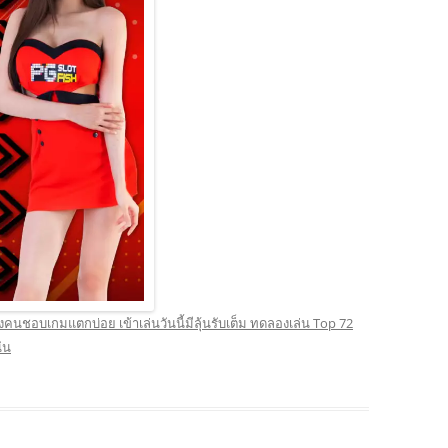
องคนชอบเกมแตกบ่อย เข้าเล่นวันนี้มีลุ้นรับเต็ม ทดลองเล่น Top 72
ัน