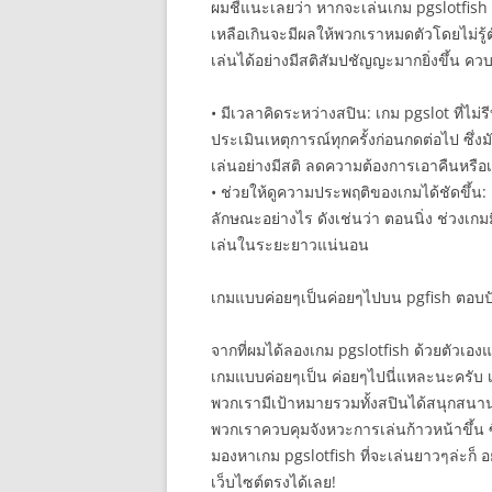
ผมชี้แนะเลยว่า หากจะเล่นเกม pgslotfish 
เหลือเกินจะมีผลให้พวกเราหมดตัวโดยไม่รู้
เล่นได้อย่างมีสติสัมปชัญญะมากยิ่งขึ้น ควบ
• มีเวลาคิดระหว่างสปิน: เกม pgslot ที่ไ
ประเมินเหตุการณ์ทุกครั้งก่อนกดต่อไป ซึ่
เล่นอย่างมีสติ ลดความต้องการเอาคืนหรือ
• ช่วยให้ดูความประพฤติของเกมได้ชัดขึ้น: 
ลักษณะอย่างไร ดังเช่นว่า ตอนนิ่ง ช่วงเกม
เล่นในระยะยาวแน่นอน
เกมแบบค่อยๆเป็นค่อยๆไปบน pgfish ตอบปั
จากที่ผมได้ลองเกม pgslotfish ด้วยตัวเองแ
เกมแบบค่อยๆเป็น ค่อยๆไปนี่แหละนะครับ เ
พวกเรามีเป้าหมายรวมทั้งสปินได้สนุกสนานเ
พวกเราควบคุมจังหวะการเล่นก้าวหน้าขึ้น ซึ
มองหาเกม pgslotfish ที่จะเล่นยาวๆล่ะก็
เว็บไซต์ตรงได้เลย!