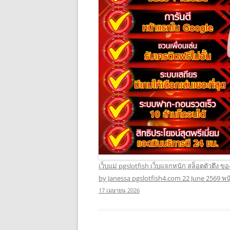
เว็บแม่ pgslotfish เว็บแจกหนัก สล็อตตัวตึง ข
by Janessa pgslotfish4.com 22 June 2569 พน
17 เมษายน 2026