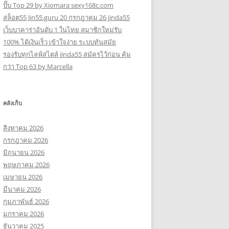
ปั๊บ Top 29 by Xiomara sexy168c.com
สล็อต55 Jin55.guru 20 กรกฎาคม 26 jinda55
เว็บบาคาร่าอันดับ 1 ในไทย สมาชิกใหม่รับ
100% ได้เงินเร็ว เข้าใจง่าย ระบบทันสมัย
รองรับทุกไลฟ์สไตล์ jinda55 สมัครไว้ก่อน คุ้ม
กว่า Top 63 by Marcella
คลังเก็บ
สิงหาคม 2026
กรกฎาคม 2026
มิถุนายน 2026
พฤษภาคม 2026
เมษายน 2026
มีนาคม 2026
กุมภาพันธ์ 2026
มกราคม 2026
ธันวาคม 2025