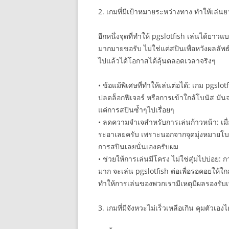
2. เกมที่มีเป้าหมายระหว่างทาง ทำให้เล่นยาว
อีกหนึ่งจุดที่ทำให้ pgslotfish เล่นได้ยาว
มากมายขอรับ ไม่ใช่แค่สปินเพื่อหวังผลลัพธ
ไปแล้วได้โอกาสได้ลุ้นตลอดเวลาจริงๆ
• ข้อแม้พิเศษที่ทำให้เล่นต่อได้: เกม pgsl
ปลดล็อกฟีเจอร์ หรือการเข้าใกล้โบนัส มันจ
แค่การสปินซ้ำๆไปเรื่อยๆ
• ลดความจำเจสำหรับการเล่นก้าวหน้า: เมื่อ
ระอาเลยครับ เพราะนอกจากจุดมุ่งหมายโบน
การสปินเลยนั่นเองครับผม
• ช่วยให้การเล่นมีโครง ไม่ใช่สุ่มไปบ่อ
มาก จะเล่น pgslotfish ต่อเพื่อรอคอยให้ใกล้
ทำให้การเล่นของพวกเรามีเหตุมีผลรองรับเพิ่
3. เกมที่มีจังหวะไม่เร็วเหลือเกิน คุมตัวเอ