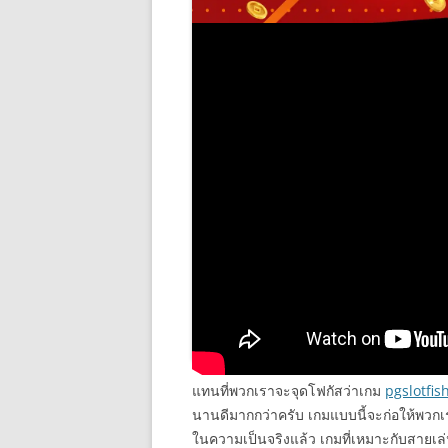
แทนที่พวกเราจะจุดโฟกัสว่าเกม
pgslotfis
นานดีมากกว่าครับ เกมแบบนี้จะก่อให้พวกเ
ในความเป็นจริงแล้ว เกมที่เหมาะกับสายเล