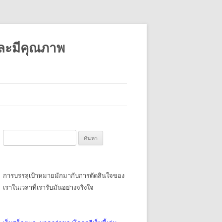
และมีคุณภาพ
ค้นหา
สำหรับ:
การบรรลุเป้าหมายมักมากับการตัดสินใจของ
เราในเวลาที่เรารับมันอย่างจริงใจ