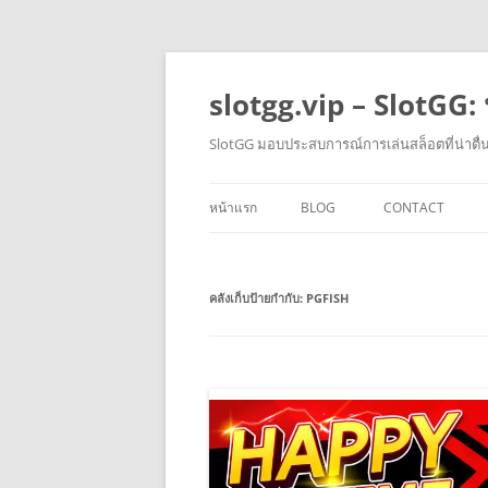
slotgg.vip – SlotGG:
SlotGG มอบประสบการณ์การเล่นสล็อตที่น่าตื่น
หน้าแรก
BLOG
CONTACT
คลังเก็บป้ายกำกับ:
PGFISH