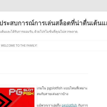
 ประสบการณ์การเล่นสล็อตที่น่าตื่นเต้น
เต้นและได้รับการยอมรับ, ด้วยโปรโมชั่นที่คุณไม่ควรพลาด.
ข้าม
ไป
WELCOME TO THE FAMILY!
ยัง
เนื้อหา
เกมใน pgslotfish แบบไหนที่เหมาะ
สมกับสายเล่นยาวบ้าง
แม้พวกเราเอ่ยถึง
pgslotfish
กับการ