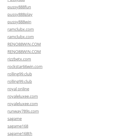
pussy888fun
pussy888play
pussy888win
ramclubx.com
ramclubx.com
RENO88WIN.COM
RENO88WIN.COM
rizzbetx.com
rockstar66win.com
rolling99.club
rolling99.club
royal online
royaleluxee.com
royaleluxee.com
runway789s.com
sagame
sagame168
sagame168th