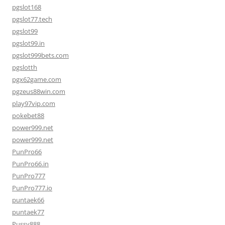
pgslot168
pgslot77.tech
pgslot99
pgslot99.in
pgslot999bets.com
pgslotth
pgx62game.com
pgzeus88win.com
play97vip.com
pokebet88
power999.net
power999.net
PunPro66
PunPro66.in
PunPro777
PunPro777.io
puntaek66
puntaek77
Pussy888