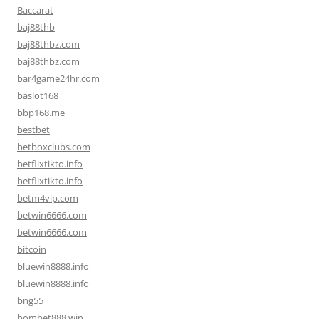
Baccarat
baj88thb
baj88thbz.com
baj88thbz.com
bar4game24hr.com
baslot168
bbp168.me
bestbet
betboxclubs.com
betflixtikto.info
betflixtikto.info
betm4vip.com
betwin6666.com
betwin6666.com
bitcoin
bluewin8888.info
bluewin8888.info
bng55
bombet888.win