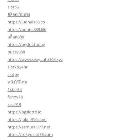
slot66
สล็อตเว็บตรง
https://judhai168.co
https://bonus888.life
สล็อต888
https://pgslot.today
pussy888
https://www.sexyauto168.xyz
slotxo24hr
slotpg
หนังโป๊ไทย
1xbetth
funny18
kiss918
https://pgslotth.io
https://joker356.com
https://samurai777.net
https://tokyoslot88.com