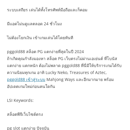
ระบบเสถียร เล่นได้ทั้งโทรศัพท์มือถือและก็คอม
มีแอดไม่นดูแลตลอด 24 ชั่วโมง
ไม่ต้องโยกเงิน เข้าเกมเล่นได้โดยทันที
pggold88 สล็อต PG แตกง่ายที่สุดในปี 2024
ถ้าเกิดคุณกำลังมองหา สล็อต PG เว็บตรงไม่ผ่านเอเย่นต์ ที่โบนัส
แตกง่าย แตกหนัก ต้องไม่พลาด pggold88 ที่นี่มีให้บริการเกมได้รับ
ความนิยมทุกเกม อาทิ Lucky Neko, Treasures of Aztec,
pggold88 เข้าสู่ระบบ
Mahjong Ways และอีกมากมาย พร้อม
อัปเดตเกมใหม่ก่อนคนใดกัน
LSI Keywords:
สล็อตพีจีเว็บไซต์ตรง
pg slot แตกง่าย ปัจจุบัน