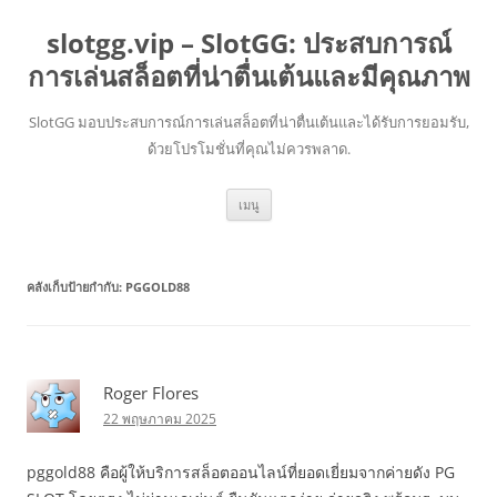
slotgg.vip – SlotGG: ประสบการณ์
การเล่นสล็อตที่น่าตื่นเต้นและมีคุณภาพ
SlotGG มอบประสบการณ์การเล่นสล็อตที่น่าตื่นเต้นและได้รับการยอมรับ,
ด้วยโปรโมชั่นที่คุณไม่ควรพลาด.
ข้าม
เมนู
ไป
ยัง
เนื้อหา
คลังเก็บป้ายกำกับ:
PGGOLD88
Roger Flores
22 พฤษภาคม 2025
pggold88 คือผู้ให้บริการสล็อตออนไลน์ที่ยอดเยี่ยมจากค่ายดัง PG