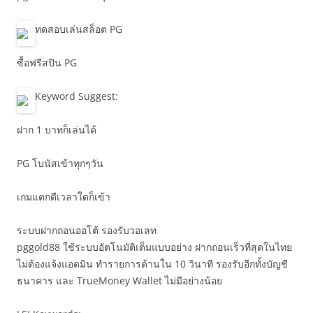
ทดสอบเล่นสล็อต PG
ซื้อฟรีสปิน PG
Keyword Suggest:
ฝาก 1 บาทก็เล่นได้
PG โบนัสเข้าทุกๆวัน
เกมแตกดีเวลาใดก็เข้า
ระบบฝากถอนออโต้ รองรับวอเลท
pggold88 ใช้ระบบอัตโนมัติเต็มแบบอย่าง ฝากถอนเร็วที่สุดในไทย
ไม่ต้องแจ้งแอดมิน ทำรายการด้านใน 10 วินาที รองรับอีกทั้งบัญชี
ธนาคาร และ TrueMoney Wallet ไม่มีอย่างน้อย