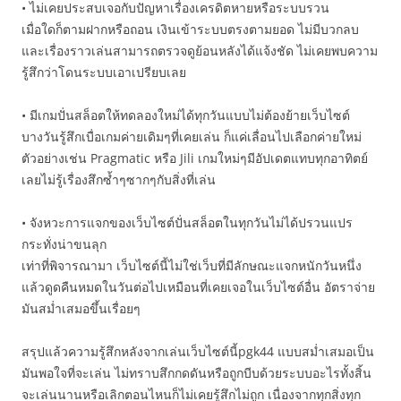
• ไม่เคยประสบเจอกับปัญหาเรื่องเครดิตหายหรือระบบรวน
เมื่อใดก็ตามฝากหรือถอน เงินเข้าระบบตรงตามยอด ไม่มีบวกลบ
และเรื่องราวเล่นสามารถตรวจดูย้อนหลังได้แจ้งชัด ไม่เคยพบความ
รู้สึกว่าโดนระบบเอาเปรียบเลย
• มีเกมปั่นสล็อตให้ทดลองใหม่ได้ทุกวันแบบไม่ต้องย้ายเว็บไซต์
บางวันรู้สึกเบื่อเกมค่ายเดิมๆที่เคยเล่น ก็แค่เลื่อนไปเลือกค่ายใหม่
ตัวอย่างเช่น Pragmatic หรือ Jili เกมใหม่ๆมีอัปเดตแทบทุกอาทิตย์
เลยไม่รู้เรื่องสึกซ้ำๆซากๆกับสิ่งที่เล่น
• จังหวะการแจกของเว็บไซต์ปั่นสล็อตในทุกวันไม่ได้ปรวนแปร
กระทั่งน่าขนลุก
เท่าที่พิจารณามา เว็บไซต์นี้ไม่ใช่เว็บที่มีลักษณะแจกหนักวันหนึ่ง
แล้วดูดคืนหมดในวันต่อไปเหมือนที่เคยเจอในเว็บไซต์อื่น อัตราจ่าย
มันสม่ำเสมอขึ้นเรื่อยๆ
สรุปแล้วความรู้สึกหลังจากเล่นเว็บไซต์นี้pgk44 แบบสม่ำเสมอเป็น
มันพอใจที่จะเล่น ไม่ทราบสึกกดดันหรือถูกบีบด้วยระบบอะไรทั้งสิ้น
จะเล่นนานหรือเลิกตอนไหนก็ไม่เคยรู้สึกไม่ถูก เนื่องจากทุกสิ่งทุก