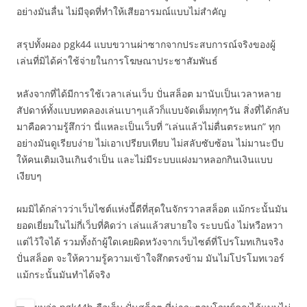
อย่างมันลื่น ไม่มีจุดที่ทำให้เสียอารมณ์แบบไม่สำคัญ
สรุปทั้งผอง pgk44 แบบขวานผ่าซากจากประสบการณ์จริงของผู้
เล่นที่มิได้ค่าใช้จ่ายในการโฆษณาประชาสัมพันธ์
หลังจากที่ได้มีการใช้เวลาเล่นเว็บ ปั่นสล็อต มานับเป็นเวลาหลาย
สัปดาห์ทั้งแบบทดลองเล่นเบาๆแล้วก็แบบจัดเต็มทุกๆวัน สิ่งที่ได้กลับ
มาคือความรู้สึกว่า นี่แหละเป็นเว็บที่ “เล่นแล้วไม่ตื่นตระหนก” ทุก
อย่างมันดูเรียบง่าย ไม่เอาเปรียบเทียบ ไม่สลับซับซ้อน ไม่มานะบีบ
ให้คนเติมเงินเกินจำเป็น และไม่มีระบบแฝงมาหลอกกินเงินแบบ
เงียบๆ
ผมมิได้กล่าวว่าเว็บไซต์แห่งนี้ดีที่สุดในจักรวาลสล็อต แม้กระนั้นมัน
ยอดเยี่ยมในไม่กี่เว็บที่คิดว่า เล่นแล้วสบายใจ ระบบนิ่ง ไม่หวือหวา
แต่ไว้ใจได้ รวมทั้งถ้าผู้ใดเคยผิดหวังจากเว็บไซต์ที่โปรโมทเกินจริง
ปั่นสล็อต จะให้ความรู้ความเข้าใจสึกตรงข้าม มันไม่โปรโมทเวอร์
แม้กระนั้นมันทำได้จริง