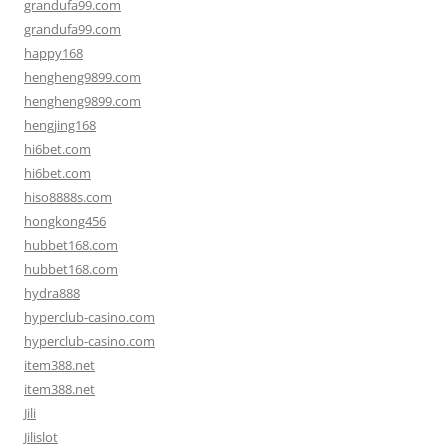
grandufa99.com
grandufa99.com
happy168
hengheng9899.com
hengheng9899.com
hengjing168
hi6bet.com
hi6bet.com
hiso8888s.com
hongkong456
hubbet168.com
hubbet168.com
hydra888
hyperclub-casino.com
hyperclub-casino.com
item388.net
item388.net
Jili
Jilislot