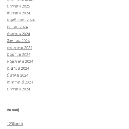
มกราคม 2025
ธันวาคม 2024
พฤศจิกายน 2024
ตุลาคม 2024
กันยายน 2024
สิงหาคม 2024
กรกฎาคม 2024
มิถุนายน 2024
พฤษภาคม 2024
เมษายน 2024
มีนาคม 2024
กุมภาพันธ์ 2024
มกราคม 2024
หมวดหมู่
123lionth