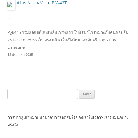
https://t.co/MUmJPJW43T
…
Pgk44b รวมสล็อตที่เล่นเพลิน ภาพสวย โบนัสมาไว เหมาะกับคนชอบลุ้น
25 December 68 เว็บ ตรง พนัน เว็บเปิดใหม่ เครดิตฟรี Top 71 by
Ernestine
15 ธันวาคม 2025
ค้นหา
สำหรับ:
การบรรลุเป้าหมายมักมากับการตัดสินใจของเราในเวลาที่เรารับมันอย่าง
จริงใจ