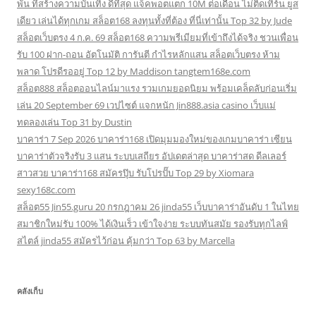
พัน ที่สร้างความบันเทิง ดีที่สุด แจ็คพอตแตก 10M ต่อเดือน ไม่ติดเทิร์น ยูส
เดียว เล่นได้ทุกเกม สล็อต168 ลงทุนทั้งที่ต้อง ที่นี่เท่านั้น Top 32 by Jude
สล็อตเว็บตรง 4 ก.ค. 69 สล็อต168 ความพรีเมียมที่เข้าถึงได้จริง ชวนเพื่อน
รับ 100 ฝาก-ถอน อัตโนมัติ การันตี กำไรหลักแสน สล็อตเว็บตรง ห้าม
พลาด โปรดีรออยู่ Top 12 by Maddison tangtem168e.com
สล็อต888 สล็อตออนไลน์มาแรง รวมเกมยอดนิยม พร้อมเคล็ดลับก่อนเริ่ม
เล่น 20 September 69 เวปไซต์ แจกหนัก Jin888.asia casino เว็บแม่
ทดลองเล่น Top 31 by Dustin
บาคาร่า 7 Sep 2026 บาคาร่า168 เปิดมุมมองใหม่ของเกมบาคาร่า เซียน
บาคาร่าตัวจริงรับ 3 แสน ระบบเสถียร อัปเดตล่าสุด บาคาร่าสด ดีลเลอร์
สาวสวย บาคาร่า168 สมัครปุ๊บ รับโปรปั๊บ Top 29 by Xiomara
sexy168c.com
สล็อต55 Jin55.guru 20 กรกฎาคม 26 jinda55 เว็บบาคาร่าอันดับ 1 ในไทย
สมาชิกใหม่รับ 100% ได้เงินเร็ว เข้าใจง่าย ระบบทันสมัย รองรับทุกไลฟ์
สไตล์ jinda55 สมัครไว้ก่อน คุ้มกว่า Top 63 by Marcella
คลังเก็บ