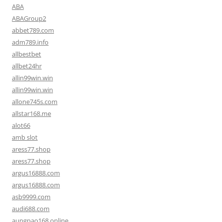
ABA
ABAGroup2
abbet789.com
adm789.info
allbestbet
allbet24hr
allin99win.win
allin99win.win
allone745s.com
allstar168.me
alot66
amb slot
aress77.shop
aress77.shop
argus16888.com
argus16888.com
asb9999.com
audi688.com
aungpao168.online