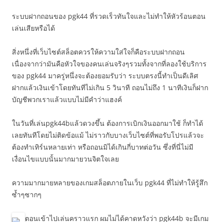
ระบบฝากถอนของ pgk44 ที่รวดเร็วทันใจและไม่ทำให้หัวร้อนตอน
เล่นเสียหรือได้
สิ่งหนึ่งที่เว็บไซต์สล็อตควรให้ความใส่ใจก็คือระบบฝากถอน
เนื่องจากว่ามันคือหัวใจของคนเล่นจริงๆรวมทั้งจากที่ลองใช้บริการ
ของ pgk44 มาครู่หนึ่งจะต้องยอมรับว่า ระบบตรงนี้ทำเป็นดีเลิศ
ฝากแล้วเงินเข้าโดยทันทีไม่เกิน 5 วินาที ถอนไม่ถึง 1 นาทีเงินก็ฝาก
บัญชีพวกเราแล้วแบบไม่มีคำว่าแฮงค์
ในวันที่เล่นpgk44bแล้วดวงขึ้น ต้องการเบิกเงินออกมาใช้ ก็ทำได้
เลยทันทีโดยไม่ติดข้อแม้ ไม่ราวกับบางเว็บไซต์ที่พอรับโปรแล้วจะ
ต้องทำเทิร์นหลายเท่า หรือถอนมิได้เกินกี่บาทต่อวัน ซึ่งที่นี่ไม่มี
เงื่อนไขแบบนั้นมากมายวนจิตใจเลย
ความมากมายหลายของเกมสล็อตภายในเว็บ pgk44 ที่ไม่ทำให้รู้สึก
ซ้ำๆซากๆ
ตอนเข้าไปเล่นคราวแรก ผมไม่ได้คาดหวังว่า pgk44b จะมีเกม