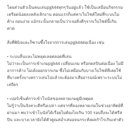
โดยส่วนตัวเป็นคนเล่นpgk44ทุกๆวันอยู่แล้ว ใช้เป็นเสมือนกิจกรรม
เครียดน้อยลงหลังเลิกงาน ตอนแรกก็แค่หาเว็บไซต์ใหม่ที่ระบบไม่
ค้าง ถอนง่าย แม้กระนั้นกลายเป็นว่าเจอสิ่งดีๆจากเว็บไซต์นี้เกิน
คาด
สิ่งที่พินิจและก็ซาบซึ้งใจจากการเล่นpgk44ต่อเนื่อง เช่น
• ระบบลื่นและไม่หลุดเลยตลอดที่เล่น
ไม่ว่าจะเป็นการเข้าเกมpgk44 เปลี่ยนเกม หรือกดสปินต่อเนื่อง ไม่มี
อาการค้าง ไม่เด้งออกจากเกม ซึ่งไม่เหมือนกับบางเว็บไซต์ที่เคยใช้
ที่บางครั้งบางคราวเล่นไปแล้วจะต้องมาเสียอารมณ์เพราะระบบไม่
เสถียร
• เปอร์เซ็นต์การเข้าโบนัสของหลายเกมดูมีเหตุผล
ไม่รู้ว่าเป็นจังหวะดีหรือเปล่า แต่จากที่ลองหลายเกมในช่วงอาทิตย์ที่
ผ่านมา พบว่าเข้าโบนัสได้เรื่อยไม่ต้องไถเกิน 100 รอบถึงจะได้ฟรีส
ปิน และบางเวลายังได้ตัวคูณสม่ำเสมอจนกระทั่งผลกำไรเกินเท่าตัว