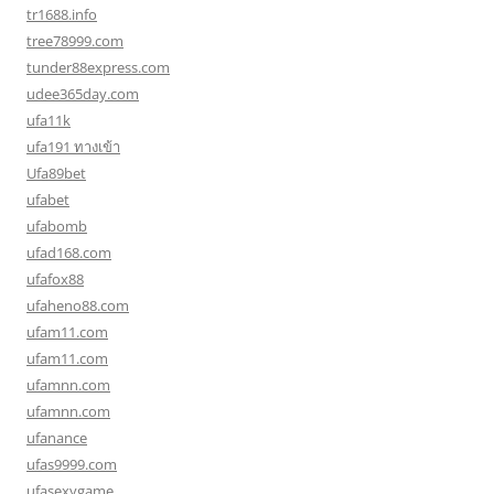
tr1688.info
tree78999.com
tunder88express.com
udee365day.com
ufa11k
ufa191 ทางเข้า
Ufa89bet
ufabet
ufabomb
ufad168.com
ufafox88
ufaheno88.com
ufam11.com
ufam11.com
ufamnn.com
ufamnn.com
ufanance
ufas9999.com
ufasexygame