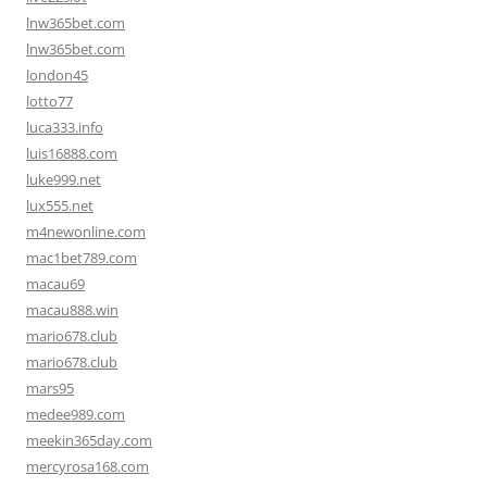
lnw365bet.com
lnw365bet.com
london45
lotto77
luca333.info
luis16888.com
luke999.net
lux555.net
m4newonline.com
mac1bet789.com
macau69
macau888.win
mario678.club
mario678.club
mars95
medee989.com
meekin365day.com
mercyrosa168.com