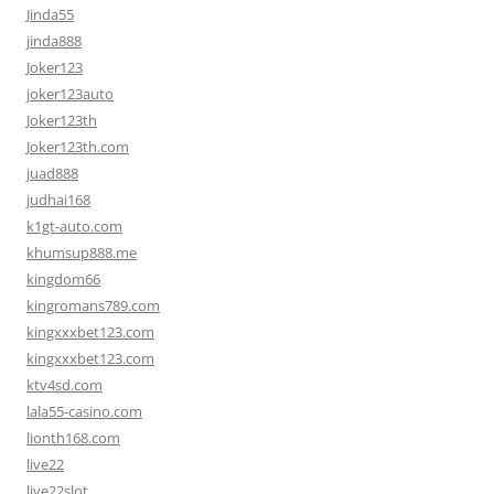
Jinda55
jinda888
Joker123
joker123auto
Joker123th
Joker123th.com
juad888
judhai168
k1gt-auto.com
khumsup888.me
kingdom66
kingromans789.com
kingxxxbet123.com
kingxxxbet123.com
ktv4sd.com
lala55-casino.com
lionth168.com
live22
live22slot