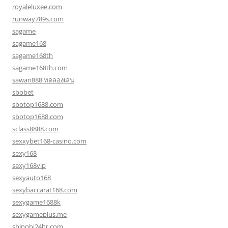
royaleluxee.com
runway789s.com
sagame
sagame168
sagame168th
sagame168th.com
sawan888 ทดลองเล่น
sbobet
sbotop1688.com
sbotop1688.com
sclass8888.com
sexxybet168-casino.com
sexy168
sexy168vip
sexyauto168
sexybaccarat168.com
sexygame1688k
sexygameplus.me
shinobi24hr.com