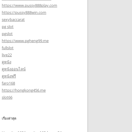
https://www.pussy888play.com
https://pussy888win.com
sexybaccarat
pg slot
pgslot
https://www.pgheng99.me
fullslot
live22
ดูหนัง
ดูหนังออนไลน์
ดูหนังฟรี
faro168
https://hongkong456.me
slot66
เรื่องล่าสุด