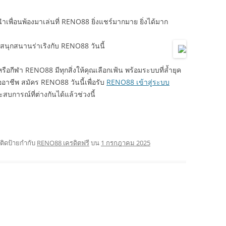
เพื่อนพ้องมาเล่นที่ RENO88 ยิ่งแชร์มากมาย ยิ่งได้มาก
สนุกสนานร่าเริงกับ RENO88 วันนี้
รือกีฬา RENO88 มีทุกสิ่งให้คุณเลือกเฟ้น พร้อมระบบที่ล้ำยุค
ออาชีพ สมัคร RENO88 วันนี้เพื่อรับ
RENO88 เข้าสู่ระบบ
ะสบการณ์ที่ต่างกันได้แล้วช่วงนี้
ติดป้ายกำกับ
RENO88 เครดิตฟรี
บน
1 กรกฎาคม 2025