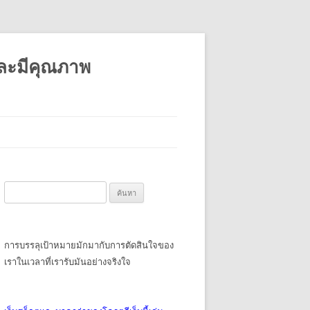
และมีคุณภาพ
ค้นหา
สำหรับ:
การบรรลุเป้าหมายมักมากับการตัดสินใจของ
เราในเวลาที่เรารับมันอย่างจริงใจ