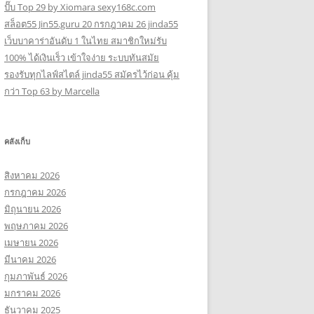
ปั๊บ Top 29 by Xiomara sexy168c.com
สล็อต55 Jin55.guru 20 กรกฎาคม 26 jinda55
เว็บบาคาร่าอันดับ 1 ในไทย สมาชิกใหม่รับ
100% ได้เงินเร็ว เข้าใจง่าย ระบบทันสมัย
รองรับทุกไลฟ์สไตล์ jinda55 สมัครไว้ก่อน คุ้ม
กว่า Top 63 by Marcella
คลังเก็บ
สิงหาคม 2026
กรกฎาคม 2026
มิถุนายน 2026
พฤษภาคม 2026
เมษายน 2026
มีนาคม 2026
กุมภาพันธ์ 2026
มกราคม 2026
ธันวาคม 2025