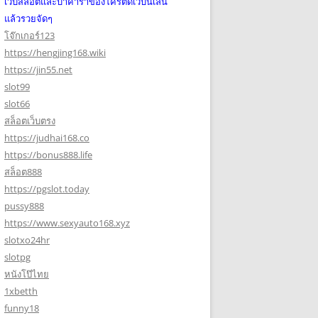
เว็บสล็อตและบาคาร่าของโครตดีเว็บนี้เล่น
แล้วรวยจัดๆ
โจ๊กเกอร์123
https://hengjing168.wiki
https://jin55.net
slot99
slot66
สล็อตเว็บตรง
https://judhai168.co
https://bonus888.life
สล็อต888
https://pgslot.today
pussy888
https://www.sexyauto168.xyz
slotxo24hr
slotpg
หนังโป๊ไทย
1xbetth
funny18