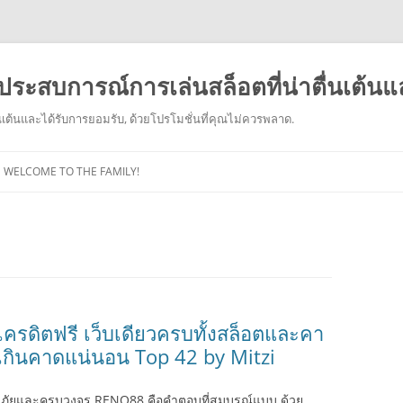
 ประสบการณ์การเล่นสล็อตที่น่าตื่นเต้น
เต้นและได้รับการยอมรับ, ด้วยโปรโมชั่นที่คุณไม่ควรพลาด.
ข้าม
ไป
WELCOME TO THE FAMILY!
ยัง
เนื้อหา
ดิตฟรี เว็บเดียวครบทั้งสล็อตและคา
เกินคาดแน่นอน Top 42 by Mitzi
ดภัยและครบวงจร RENO88 คือคำตอบที่สมบูรณ์แบบ ด้วย