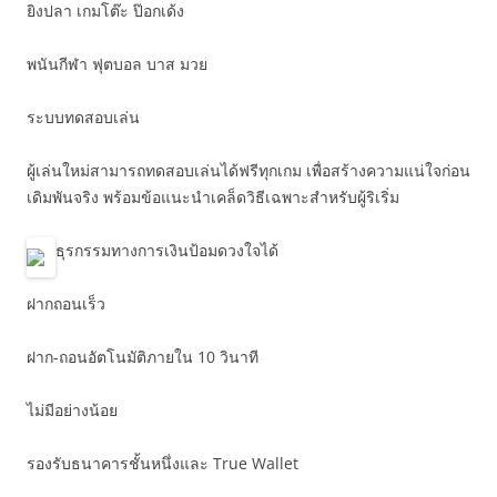
ยิงปลา เกมโต๊ะ ป๊อกเด้ง
พนันกีฬา ฟุตบอล บาส มวย
ระบบทดสอบเล่น
ผู้เล่นใหม่สามารถทดสอบเล่นได้ฟรีทุกเกม เพื่อสร้างความแน่ใจก่อน
เดิมพันจริง พร้อมข้อแนะนำเคล็ดวิธีเฉพาะสำหรับผู้ริเริ่ม
ธุรกรรมทางการเงินป้อมดวงใจได้
ฝากถอนเร็ว
ฝาก-ถอนอัตโนมัติภายใน 10 วินาที
ไม่มีอย่างน้อย
รองรับธนาคารชั้นหนึ่งและ True Wallet