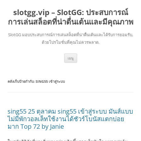
slotgg.vip – SlotGG: ประสบการณ์
การเล่นสล็อตที่น่าตื่นเต้นและมีคุณภาพ
SlotGG มอบประสบการณ์การเล่นสล็อตที่น่าตื่นเต้นและได้รับการยอมรับ,
ด้วยโปรโมชั่นที่คุณไม่ควรพลาด.
ข้าม
เมนู
ไป
ยัง
เนื้อหา
คลังเก็บป้ายกำกับ:
SING55 เข้าสู่ระบบ
sing55 25 ตุลาคม sing55 เข้าสู่ระบบ มันส์แบบ
ไม่มีพักวอลเล็ทใช้งานได้ชัวร์โบนัสแตกบ่อย
มาก Top 72 by Janie