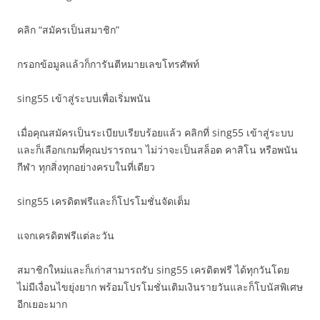
คลิก “สมัครเป็นสมาชิก”
กรอกข้อมูลแล้วก็การันตีหมายเลขโทรศัพท์
sing55 เข้าสู่ระบบเพื่อเริ่มพนัน
เมื่อคุณสมัครเป็นระเบียบเรียบร้อยแล้ว คลิกที่ sing55 เข้าสู่ระบบ
และก็เลือกเกมที่คุณปรารถนา ไม่ว่าจะเป็นสล็อต คาสิโน หรือพนัน
กีฬา ทุกสิ่งทุกอย่างครบในที่เดียว
sing55 เครดิตฟรีและก็โปรโมชั่นจัดเต็ม
แจกเครดิตฟรีแต่ละวัน
สมาชิกใหม่และก็เก่าสามารถรับ sing55 เครดิตฟรี ได้ทุกวันโดย
ไม่มีเงื่อนไขยุ่งยาก พร้อมโปรโมชั่นเติมเงินรายวันและก็โบนัสพิเศษ
อีกเยอะมาก