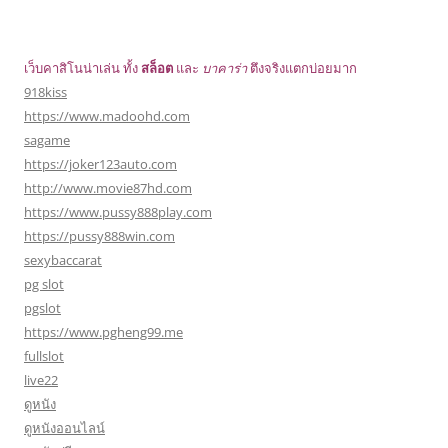
เว็บคาสิโนน่าเล่น ทั้ง
สล็อต
และ
บาคาร่า
ตึงจริงแตกบ่อยมาก
918kiss
https://www.madoohd.com
sagame
https://joker123auto.com
http://www.movie87hd.com
https://www.pussy888play.com
https://pussy888win.com
sexybaccarat
pg slot
pgslot
https://www.pgheng99.me
fullslot
live22
ดูหนัง
ดูหนังออนไลน์