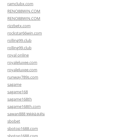
ramclubx.com
RENO88WIN.COM
RENO88WIN.COM
rizzbetx.com
rockstar66win.com
rolling99.club
rolling99.club
royal online
royaleluxee.com
royaleluxee.com
runway789s.com
sagame
sagame168
sagame168th
sagame168th.com
sawan888 ทดลองเล่น
sbobet
sbotop1688.com
sbotop1688.com