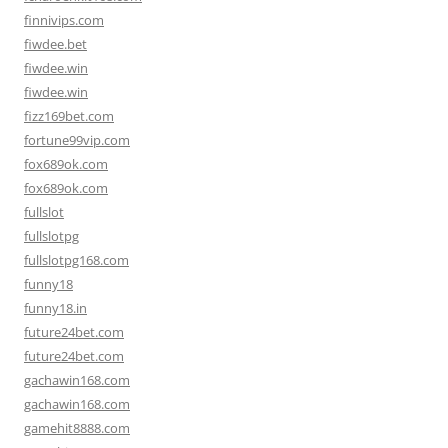
finnivips.com
fiwdee.bet
fiwdee.win
fiwdee.win
fizz169bet.com
fortune99vip.com
fox689ok.com
fox689ok.com
fullslot
fullslotpg
fullslotpg168.com
funny18
funny18.in
future24bet.com
future24bet.com
gachawin168.com
gachawin168.com
gamehit8888.com