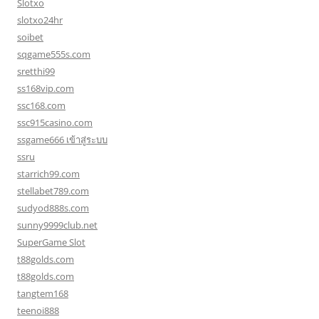
Slotxo
slotxo24hr
soibet
sqgame555s.com
sretthi99
ss168vip.com
ssc168.com
ssc915casino.com
ssgame666 เข้าสู่ระบบ
ssru
starrich99.com
stellabet789.com
sudyod888s.com
sunny9999club.net
SuperGame Slot
t88golds.com
t88golds.com
tangtem168
teenoi888