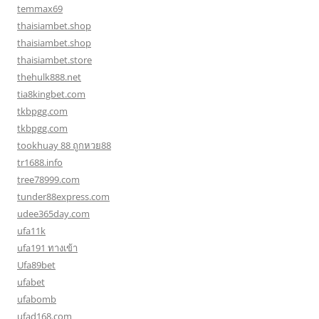
temmax69
thaisiambet.shop
thaisiambet.shop
thaisiambet.store
thehulk888.net
tia8kingbet.com
tkbpgg.com
tkbpgg.com
tookhuay 88 ถูกหวย88
tr1688.info
tree78999.com
tunder88express.com
udee365day.com
ufa11k
ufa191 ทางเข้า
Ufa89bet
ufabet
ufabomb
ufad168.com