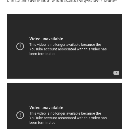
มาก แล้วก็ยังมีระบบจัดลำดับนักเสนอแนะระดูพร้อมรางวัลพิเศษ