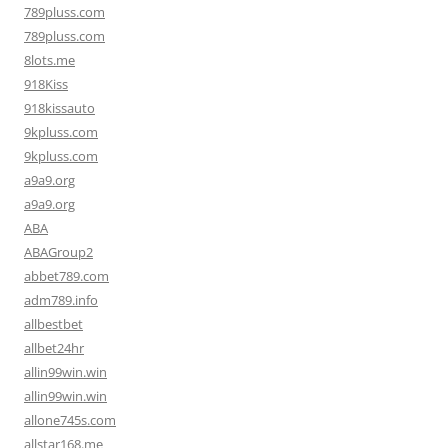
789pluss.com
789pluss.com
8lots.me
918Kiss
918kissauto
9kpluss.com
9kpluss.com
a9a9.org
a9a9.org
ABA
ABAGroup2
abbet789.com
adm789.info
allbestbet
allbet24hr
allin99win.win
allin99win.win
allone745s.com
allstar168.me