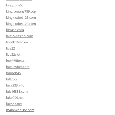
kingdom66
kingromans789.com
kingxxxbet123.com
kingxxxbet123.com
ktv4sd.com
lala55-casino.com
lionth168.com
live22
live22slot
lnw365bet.com
lnw365bet.com
london45
lotto77
luca333.info
luis16888.com
luke999.net
lux555.net
m4newonline.com