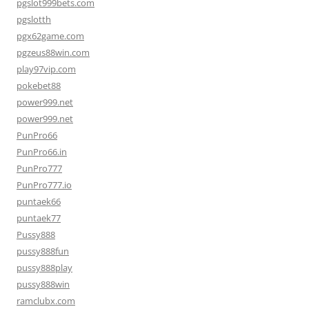
pgslot999bets.com
pgslotth
pgx62game.com
pgzeus88win.com
play97vip.com
pokebet88
power999.net
power999.net
PunPro66
PunPro66.in
PunPro777
PunPro777.io
puntaek66
puntaek77
Pussy888
pussy888fun
pussy888play
pussy888win
ramclubx.com