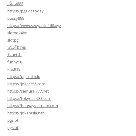
สล็อต888
https://pgslot.today
pussy888
https://www.sexyauto168.xyz
slotxo24hr
slotpg
หนังโป๊ไทย
1xbetth
funny18
kiss918
https://pgslotth.io
https://joker356.com
https://samurai777.net
https://tokyoslot88.com
https://betwayvietnam.com
https://jokerasia.net
pgslot
pgslot