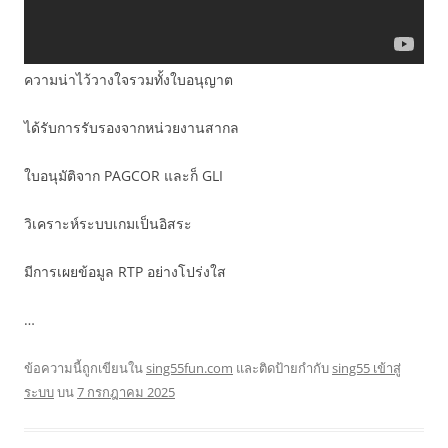
ความน่าไว้วางใจรวมทั้งใบอนุญาต
ได้รับการรับรองจากหน่วยงานสากล
ใบอนุมัติจาก PAGCOR และก็ GLI
วิเคราะห์ระบบเกมเป็นอิสระ
มีการเผยข้อมูล RTP อย่างโปร่งใส
…
ข้อความนี้ถูกเขียนใน
sing55fun.com
และติดป้ายกำกับ
sing55 เข้าสู่
ระบบ
บน
7 กรกฎาคม 2025