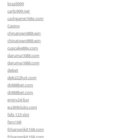
brazil999
carlo999.net
cashgame168x.com
Casino
chinatown888.win
chinatown888.win
cupcake88x.com
daruma1688.com
daruma1688.com
debet
dgb222hot.com
dr888bet.com
dr888bet.com
enjoy24.fun
eu369clubs.com
fafa 123 slot
faro168
fcharoenkit168.com
fcharoenkit168.com