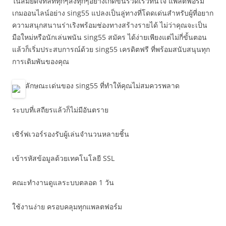
ในสมัยดิจิทัลที่ทุกๆสิ่งทุกๆอย่างเกิดขึ้นรวดเร็วทันใจ แพลตฟอร์ม
เกมออนไลน์อย่าง sing55 แปลงเป็นลู่ทางที่โดดเด่นสำหรับผู้ที่อยาก
ความสนุกสนานร่าเริงพร้อมช่องทางสร้างรายได้ ไม่ว่าคุณจะเป็น
มือใหม่หรือนักเล่นพนัน sing55 สมัคร ได้ง่ายเพียงแต่ไม่กี่ขั้นตอน
แล้วก็เริ่มประสบการณ์ด้วย sing55 เครดิตฟรี ที่พร้อมสนับสนุนทุก
การเดิมพันของคุณ
ลักษณะเด่นของ sing55 ที่ทำให้คุณไม่สมควรพลาด
ระบบที่เสถียรแล้วก็ไม่มีอันตราย
เซิร์ฟเวอร์รองรับผู้เล่นจำนวนหลายชิ้น
เข้ารหัสข้อมูลด้วยเทคโนโลยี SSL
คณะทำงานดูแลระบบตลอด 1 วัน
ใช้งานง่าย ครอบคลุมทุกแพลตฟอร์ม