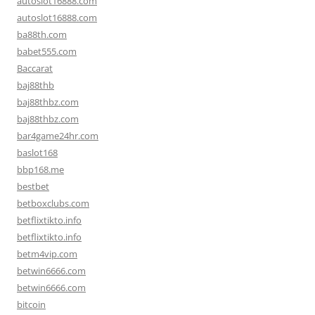
autoslot16888.com
autoslot16888.com
ba88th.com
babet555.com
Baccarat
baj88thb
baj88thbz.com
baj88thbz.com
bar4game24hr.com
baslot168
bbp168.me
bestbet
betboxclubs.com
betflixtikto.info
betflixtikto.info
betm4vip.com
betwin6666.com
betwin6666.com
bitcoin