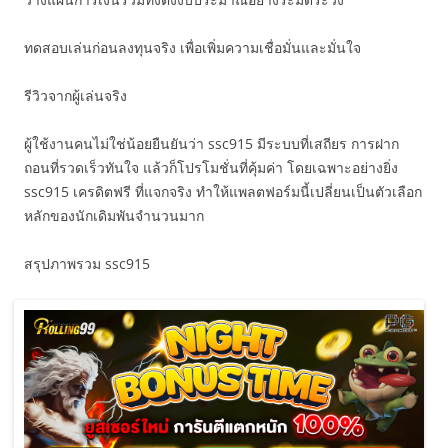
ทดสอบเล่นก่อนลงทุนจริง เพื่อเพิ่มความเชื่อมั่นและมั่นใจ
รีวิวจากผู้เล่นจริง
ผู้ใช้งานคนไม่ใช่น้อยยืนยันว่า ssc915 มีระบบที่เสถียร การฝาก
ถอนที่รวดเร็วทันใจ แล้วก็โปรโมชั่นที่คุ้มค่า โดยเฉพาะอย่างยิ่ง
ssc915 เครดิตฟรี ที่แจกจริง ทำให้แพลตฟอร์มนี้เปลี่ยนเป็นตัวเลือก
หลักของนักเดิมพันจำนวนมาก
สรุปภาพรวม ssc915