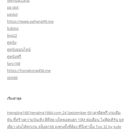
sexybaccarat
pg slot
pgslot
https://www.pgheng99.me
fullslot
live22
ดูหนัง
ดูหนังออนไลน์
ดูหนังฟรี
faro168
https://hongkong456.me
slot66
เรื่องล่าสุด
Hengjing168 hengjing168d.com 24 September 69 เครดิตฟรี เกมเดิม
พัน ที่สร้างความบันเทิง ดีที่สุด แจ็คพอตแตก 10M ต่อเดือน ไม่ติดเทิร์น ยูส
เดียว เล่นได้ทุกเกม สล็อต168 ลงทุนทั้งที่ต้อง ที่นี่เท่านั้น Top 32 by Jude