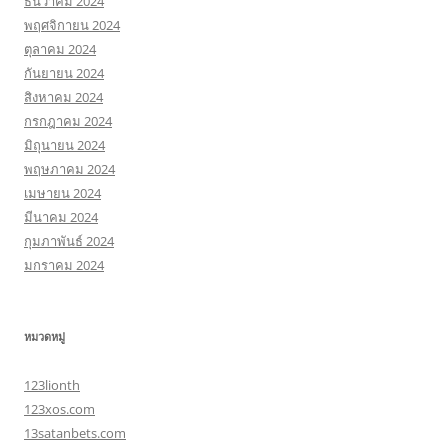
ธันวาคม 2024
พฤศจิกายน 2024
ตุลาคม 2024
กันยายน 2024
สิงหาคม 2024
กรกฎาคม 2024
มิถุนายน 2024
พฤษภาคม 2024
เมษายน 2024
มีนาคม 2024
กุมภาพันธ์ 2024
มกราคม 2024
หมวดหมู่
123lionth
123xos.com
13satanbets.com