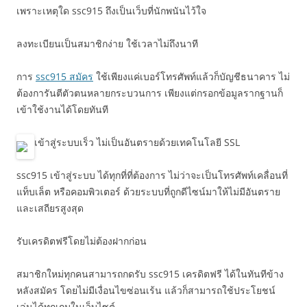
เพราะเหตุใด ssc915 ถึงเป็นเว็บที่นักพนันไว้ใจ
ลงทะเบียนเป็นสมาชิกง่าย ใช้เวลาไม่ถึงนาที
การ
ssc915 สมัคร
ใช้เพียงแค่เบอร์โทรศัพท์แล้วก็บัญชีธนาคาร ไม่
ต้องการันตีตัวตนหลายกระบวนการ เพียงแต่กรอกข้อมูลรากฐานก็
เข้าใช้งานได้โดยทันที
เข้าสู่ระบบเร็ว ไม่เป็นอันตรายด้วยเทคโนโลยี SSL
ssc915 เข้าสู่ระบบ ได้ทุกที่ที่ต้องการ ไม่ว่าจะเป็นโทรศัพท์เคลื่อนที่
แท็บเล็ต หรือคอมพิวเตอร์ ด้วยระบบที่ถูกดีไซน์มาให้ไม่มีอันตราย
และเสถียรสูงสุด
รับเครดิตฟรีโดยไม่ต้องฝากก่อน
สมาชิกใหม่ทุกคนสามารถกดรับ ssc915 เครดิตฟรี ได้ในทันทีข้าง
หลังสมัคร โดยไม่มีเงื่อนไขซ่อนเร้น แล้วก็สามารถใช้ประโยชน์
เล่นได้ทุกเกมในเว็บไซต์