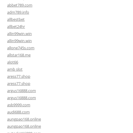
abbet789.com
adm789.info
allbestbet
allbet24hr
allin99win.win
allin99win.win
allone745s.com
allstar168.me
alot66
amb slot
aress77.shop
aress77.shop
argus16888.com
argus16888.com
asb9999.com
audi688.com
aungpao168.online
aungpao168.online