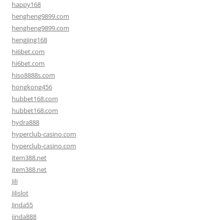
happy168
hengheng9899.com
hengheng9899.com
hengjing168
hi6bet.com
hi6bet.com
hiso8888s.com
hongkong456
hubbet168.com
hubbet168.com
hydra888
hyperclub-casino.com
hyperclub-casino.com
item388.net
item388.net
Jili
Jilislot
Jinda55
jinda888