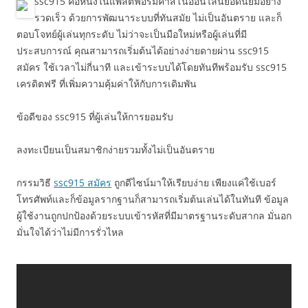
ssc915 คือหนึ่งในแพลตฟอร์มคาสิโนออนไลน์ยอดนิยมอย่าง
รวดเร็ว ด้วยการพัฒนาระบบที่ทันสมัย ไม่เป็นอันตราย และก็
ตอบโจทย์ผู้เล่นทุกระดับ ไม่ว่าจะเป็นมือใหม่หรือผู้เล่นที่มี
ประสบการณ์ คุณสามารถเริ่มต้นได้อย่างง่ายดายผ่าน ssc915
สมัคร ใช้เวลาไม่กี่นาที และเข้าระบบได้โดยทันทีพร้อมรับ ssc915
เครดิตฟรี ที่เพิ่มความคุ้มค่าให้กับการเดิมพัน
ข้อดีของ ssc915 ที่ผู้เล่นให้การยอมรับ
ลงทะเบียนเป็นสมาชิกง่ายรวมทั้งไม่เป็นอันตราย
กรรมวิธี
ssc915 สมัคร
ถูกดีไซน์มาให้เรียบง่าย เพียงแค่ใช้เบอร์
โทรศัพท์และก็ข้อมูลรากฐานก็สามารถเริ่มต้นเล่นได้ในทันที ข้อมูล
ผู้ใช้งานถูกปกป้องด้วยระบบเข้ารหัสที่มีมาตรฐานระดับสากล มั่นอก
มั่นใจได้ว่าไม่มีการรั่วไหล