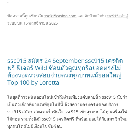
…
ข้อความนี้ถูกเขียนใน
ssc915casino.com
และติดป้ายกำกับ
ssc915 เข้าสู่
ระบบ
บน
15 พฤศจิกายน 2025
ssc915 สมัคร 24 September ssc915 เครดิต
ฟรี ฟีเจอร์ Wild ซ้อนตัวคูณทุกรีลยอดตรงไม่
ต้องรอตรวจสอบจ่ายตรงทุกบาทแม้ยอดใหญ่
Top 100 by Loretta
ในยุคที่การพนันออนไลน์เข้าถึงง่ายเพียงแค่ปลายนิ้ว ssc915 นับว่า
เป็นตัวเลือกที่มาแรงที่สุดในปีนี้ ด้วยความครบครันของบริการ
ssc915 สมัคร สะดวกเร็วทันใจ ssc915 เข้าสู่ระบบ ได้ทุกเครื่องใช้
ไม้สอย รวมทั้งยังมี ssc915 เครดิตฟรี ที่พร้อมมอบให้กับสมาชิกใหม่
ทุกคนโดยไม่มีเงื่อนไขซับซ้อน