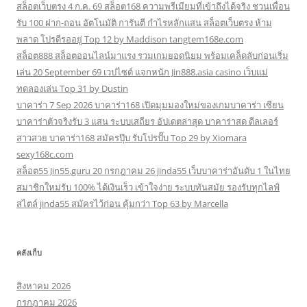
สล็อตเว็บตรง 4 ก.ค. 69 สล็อต168 ความพรีเมียมที่เข้าถึงได้จริง ชวนเพื่อน
รับ 100 ฝาก-ถอน อัตโนมัติ การันตี กำไรหลักแสน สล็อตเว็บตรง ห้าม
พลาด โปรดีรออยู่ Top 12 by Maddison tangtem168e.com
สล็อต888 สล็อตออนไลน์มาแรง รวมเกมยอดนิยม พร้อมเคล็ดลับก่อนเริ่ม
เล่น 20 September 69 เวปไซต์ แจกหนัก Jin888.asia casino เว็บแม่
ทดลองเล่น Top 31 by Dustin
บาคาร่า 7 Sep 2026 บาคาร่า168 เปิดมุมมองใหม่ของเกมบาคาร่า เซียน
บาคาร่าตัวจริงรับ 3 แสน ระบบเสถียร อัปเดตล่าสุด บาคาร่าสด ดีลเลอร์
สาวสวย บาคาร่า168 สมัครปุ๊บ รับโปรปั๊บ Top 29 by Xiomara
sexy168c.com
สล็อต55 Jin55.guru 20 กรกฎาคม 26 jinda55 เว็บบาคาร่าอันดับ 1 ในไทย
สมาชิกใหม่รับ 100% ได้เงินเร็ว เข้าใจง่าย ระบบทันสมัย รองรับทุกไลฟ์
สไตล์ jinda55 สมัครไว้ก่อน คุ้มกว่า Top 63 by Marcella
คลังเก็บ
สิงหาคม 2026
กรกฎาคม 2026