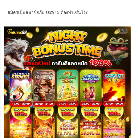
สมัครเป็นสมาชิกกับ ssc915 ต้องทำเช่นไร?