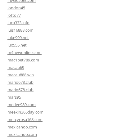
lnw365bet.com
london45
lotto77
luca333.info
luis16888.com
luke999.net
lux555.net
m4newonline.com
mac1bet789.com
macau69
macau888.win
mario678.club
mario678.club
mars95
medee989.com
meekin365day.com
mercyrosa168.com
mexicanoo.com
mexicanoo.com