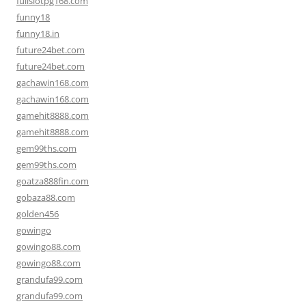
fullslotpg168.com
funny18
funny18.in
future24bet.com
future24bet.com
gachawin168.com
gachawin168.com
gamehit8888.com
gamehit8888.com
gem99ths.com
gem99ths.com
goatza888fin.com
gobaza88.com
golden456
gowingo
gowingo88.com
gowingo88.com
grandufa99.com
grandufa99.com