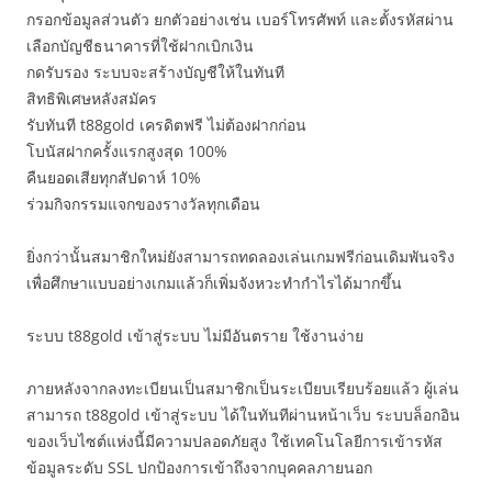
กรอกข้อมูลส่วนตัว ยกตัวอย่างเช่น เบอร์โทรศัพท์ และตั้งรหัสผ่าน
เลือกบัญชีธนาคารที่ใช้ฝากเบิกเงิน
กดรับรอง ระบบจะสร้างบัญชีให้ในทันที
สิทธิพิเศษหลังสมัคร
รับทันที t88gold เครดิตฟรี ไม่ต้องฝากก่อน
โบนัสฝากครั้งแรกสูงสุด 100%
คืนยอดเสียทุกสัปดาห์ 10%
ร่วมกิจกรรมแจกของรางวัลทุกเดือน
ยิ่งกว่านั้นสมาชิกใหม่ยังสามารถทดลองเล่นเกมฟรีก่อนเดิมพันจริง
เพื่อศึกษาแบบอย่างเกมแล้วก็เพิ่มจังหวะทำกำไรได้มากขึ้น
ระบบ t88gold เข้าสู่ระบบ ไม่มีอันตราย ใช้งานง่าย
ภายหลังจากลงทะเบียนเป็นสมาชิกเป็นระเบียบเรียบร้อยแล้ว ผู้เล่น
สามารถ t88gold เข้าสู่ระบบ ได้ในทันทีผ่านหน้าเว็บ ระบบล็อกอิน
ของเว็บไซต์แห่งนี้มีความปลอดภัยสูง ใช้เทคโนโลยีการเข้ารหัส
ข้อมูลระดับ SSL ปกป้องการเข้าถึงจากบุคคลภายนอก