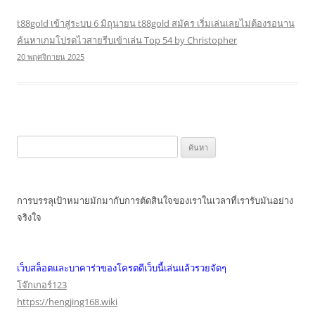
t88gold เข้าสู่ระบบ 6 มิถุนายน t88gold สมัคร เริ่มเล่นเลยไม่ต้องรอนาน
ค้นหาเกมโปรดไวสายรีบเข้าเล่น Top 54 by Christopher
20 พฤศจิกายน 2025
ค้นหา
สำหรับ:
การบรรลุเป้าหมายมักมากับการตัดสินใจของเราในเวลาที่เรารับมันอย่าง
จริงใจ
เว็บสล็อตและบาคาร่าของโครตดีเว็บนี้เล่นแล้วรวยจัดๆ
โจ๊กเกอร์123
https://hengjing168.wiki