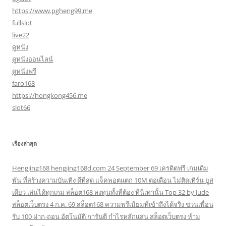
https://www.pgheng99.me
fullslot
live22
ดูหนัง
ดูหนังออนไลน์
ดูหนังฟรี
faro168
https://hongkong456.me
slot66
เรื่องล่าสุด
Hengjing168 hengjing168d.com 24 September 69 เครดิตฟรี เกมเดิม
พัน ที่สร้างความบันเทิง ดีที่สุด แจ็คพอตแตก 10M ต่อเดือน ไม่ติดเทิร์น ยูส
เดียว เล่นได้ทุกเกม สล็อต168 ลงทุนทั้งที่ต้อง ที่นี่เท่านั้น Top 32 by Jude
สล็อตเว็บตรง 4 ก.ค. 69 สล็อต168 ความพรีเมียมที่เข้าถึงได้จริง ชวนเพื่อน
รับ 100 ฝาก-ถอน อัตโนมัติ การันตี กำไรหลักแสน สล็อตเว็บตรง ห้าม