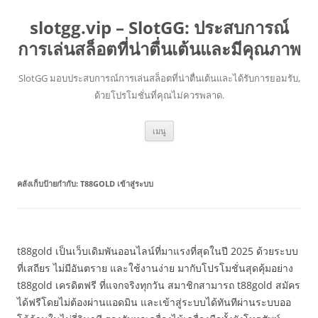
slotgg.vip – SlotGG: ประสบการณ์
การเล่นสล็อตที่น่าตื่นเต้นและมีคุณภาพ
SlotGG มอบประสบการณ์การเล่นสล็อตที่น่าตื่นเต้นและได้รับการยอมรับ,
ด้วยโปรโมชั่นที่คุณไม่ควรพลาด.
ข้าม
เมนู
ไป
ยัง
เนื้อหา
คลังเก็บป้ายกำกับ:
T88GOLD เข้าสู่ระบบ
t88gold เป็นเว็บเดิมพันออนไลน์ที่มาแรงที่สุดในปี 2025 ด้วยระบบ
ที่เสถียร ไม่มีอันตราย และใช้งานง่าย มากับโปรโมชั่นสุดคุ้มอย่าง
t88gold เครดิตฟรี ที่แจกจริงทุกวัน สมาชิกสามารถ t88gold สมัคร
ได้ฟรีโดยไม่ต้องผ่านแอดมิน และเข้าสู่ระบบได้ทันทีผ่านระบบออ