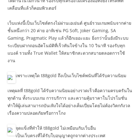
โต้ด้านในไม่กี่วินาที รองรับทุกเครื่องไม้เครื่องมือทั้งยังโทรศัพท์
เคลื่อนที่แล้วก็คอมพิวเตอร์
เว็บแห่งนี้เป็นเว็บไซต์ตรงไม่ผ่านเอเย่นต์ ศูนย์รวมเกมพนันจากค่าย
ชั้นหนึ่งกว่า 20 ค่าย อาทิเช่น PG Soft, Joker Gaming, SA
Gaming, Pragmatic Play แล้วก็อีกเยอะแยะ ยิ่งกว่านั้นยังมีระบบ
ระเบียบฝากถอนอัตโนมัติที่เร็วทันใจข้างใน 10 วินาที รองรับทุก
แบงค์ รวมทั้ง True Wallet ให้สมาชิกสะดวกสบายตลอดการใช้
งาน
เพราะเหตุใด t88gold ถึงเป็นเว็บไซต์พนันที่ได้รับความนิยม
เหตุผลที่ t88gold ได้รับความนิยมอย่างรวดเร็วคือความครบครันใน
ทุกด้าน ทั้งระบบเกม การบริการ และความคุ้มราคาในโปรโมชั่น
ทำให้ผู้เล่นสามารถบันเทิงใจได้อย่างเต็มเปี่ยมโดยไม่ต้องวิตกกังวล
เรื่องความปลอดภัยหรือการโกง
จุดแข็งที่ทำให้ t88gold ไม่เหมือนกับเว็บอื่น
เป็นเว็บตรงที่ได้รับใบอนุญาตถูกจากต่างประเทศ