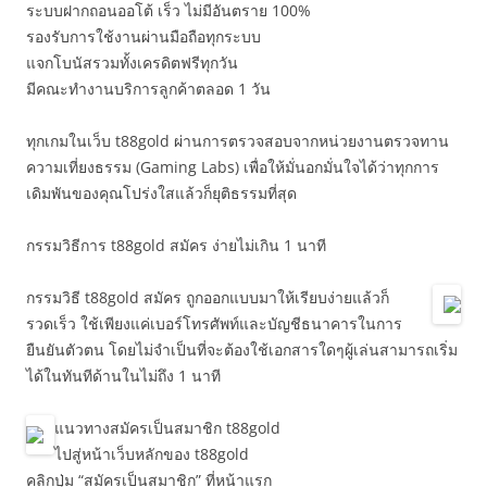
ระบบฝากถอนออโต้ เร็ว ไม่มีอันตราย 100%
รองรับการใช้งานผ่านมือถือทุกระบบ
แจกโบนัสรวมทั้งเครดิตฟรีทุกวัน
มีคณะทำงานบริการลูกค้าตลอด 1 วัน
ทุกเกมในเว็บ t88gold ผ่านการตรวจสอบจากหน่วยงานตรวจทาน
ความเที่ยงธรรม (Gaming Labs) เพื่อให้มั่นอกมั่นใจได้ว่าทุกการ
เดิมพันของคุณโปร่งใสแล้วก็ยุติธรรมที่สุด
กรรมวิธีการ t88gold สมัคร ง่ายไม่เกิน 1 นาที
กรรมวิธี t88gold สมัคร ถูกออกแบบมาให้เรียบง่ายแล้วก็
รวดเร็ว ใช้เพียงแค่เบอร์โทรศัพท์และบัญชีธนาคารในการ
ยืนยันตัวตน โดยไม่จำเป็นที่จะต้องใช้เอกสารใดๆผู้เล่นสามารถเริ่ม
ได้ในทันทีด้านในไม่ถึง 1 นาที
แนวทางสมัครเป็นสมาชิก t88gold
ไปสู่หน้าเว็บหลักของ t88gold
คลิกปุ่ม “สมัครเป็นสมาชิก” ที่หน้าแรก