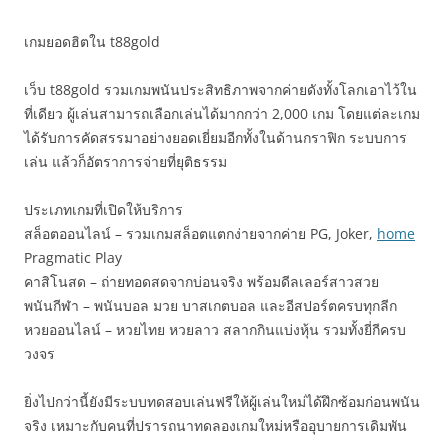
เกมยอดฮิตใน t88gold
เว็บ t88gold รวมเกมพนันประสิทธิภาพจากค่ายดังทั้งโลกเอาไว้ใน
ที่เดียว ผู้เล่นสามารถเลือกเล่นได้มากกว่า 2,000 เกม โดยแต่ละเกม
ได้รับการคัดสรรมาอย่างยอดเยี่ยมอีกทั้งในด้านกราฟิก ระบบการ
เล่น แล้วก็อัตราการจ่ายที่ยุติธรรม
ประเภทเกมที่เปิดให้บริการ
สล็อตออนไลน์ – รวมเกมสล็อตแตกง่ายจากค่าย PG, Joker,
home
Pragmatic Play
คาสิโนสด – ถ่ายทอดสดจากบ่อนจริง พร้อมดีลเลอร์สาวสวย
พนันกีฬา – พนันบอล มวย บาสเกตบอล และอีสปอร์ตครบทุกลีก
หวยออนไลน์ – หวยไทย หวยลาว สลากกินแบ่งหุ้น รวมทั้งยี่กีครบ
วงจร
ยิ่งไปกว่านี้ยังมีระบบทดสอบเล่นฟรีให้ผู้เล่นใหม่ได้ฝึกซ้อมก่อนพนัน
จริง เหมาะกับคนที่ปรารถนาทดลองเกมใหม่หรืออุบายการเดิมพัน