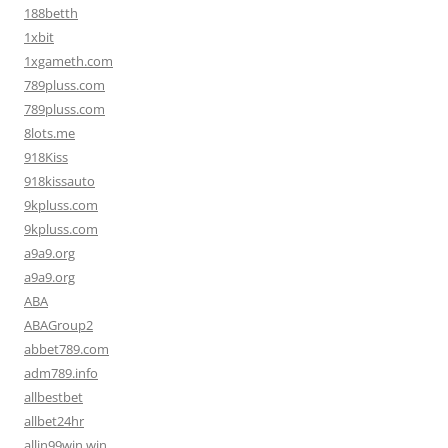
188betth
1xbit
1xgameth.com
789pluss.com
789pluss.com
8lots.me
918Kiss
918kissauto
9kpluss.com
9kpluss.com
a9a9.org
a9a9.org
ABA
ABAGroup2
abbet789.com
adm789.info
allbestbet
allbet24hr
allin99win.win