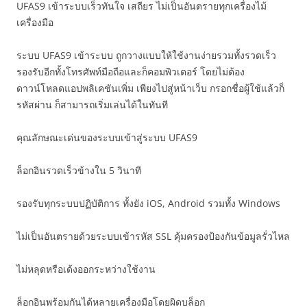
UFAS9 เข้าระบบเร็วทันใจ เสถียร ไม่เป็นอันตรายทุกเครื่องไม้
เครื่องมือ
ระบบ UFAS9 เข้าระบบ ถูกวางแบบให้ใช้งานง่ายรวมทั้งรวดเร็ว
รองรับอีกทั้งโทรศัพท์มือถือและก็คอมพิวเตอร์ โดยไม่ต้อง
ดาวน์โหลดแอปพลิเคชันเพิ่ม เพียงไปสู่หน้าเว็บ กรอกชื่อผู้ใช้แล้วก็
รหัสผ่าน ก็สามารถเริ่มเล่นได้ในทันที
คุณลักษณะเด่นของระบบเข้าสู่ระบบ UFAS9
ล็อกอินรวดเร็วข้างใน 5 วินาที
รองรับทุกระบบปฏิบัติการ ทั้งยัง iOS, Android รวมทั้ง Windows
ไม่เป็นอันตรายด้วยระบบเข้ารหัส SSL คุ้มครองป้องกันข้อมูลรั่วไหล
ไม่หลุดหรือเด้งออกระหว่างใช้งาน
ล็อกอินพร้อมกันได้หลายเครื่องมือโดยผิดบล็อก