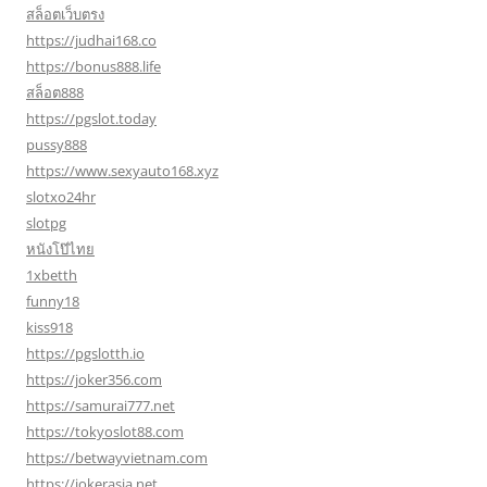
สล็อตเว็บตรง
https://judhai168.co
https://bonus888.life
สล็อต888
https://pgslot.today
pussy888
https://www.sexyauto168.xyz
slotxo24hr
slotpg
หนังโป๊ไทย
1xbetth
funny18
kiss918
https://pgslotth.io
https://joker356.com
https://samurai777.net
https://tokyoslot88.com
https://betwayvietnam.com
https://jokerasia.net