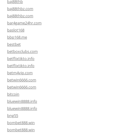
baj88thb
baj88thbz.com
baj88thbz.com
bar4game24hr.com
baslot168
bbp168.me
bestbet
betboxclubs.com
betflixtikto.info
betflixtikto.info
betm4vip.com
betwin6666.com
betwin6666.com
bitcoin
bluewin8888.info
bluewin8888.info
bng55
bombet888.win
bombet888.win