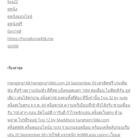
live22
ดูหนัง
ดูหนังออนไลน์
ดูหนังฟรี
faro168
https://hongkong456.me
slot66
เรื่องล่าสุด
Hengjing168 hengjing168d.com 24 September 69 เครดิตฟรี เกมเดิม
พัน ที่สร้างความบันเทิง ดีที่สุด แจ็คพอตแตก 10M ต่อเดือน ไม่ติดเทิร์น ยูส
เดียว เล่นได้ทุกเกม สล็อต168 ลงทุนทั้งที่ต้อง ที่นี่เท่านั้น Top 32 by Jude
สล็อตเว็บตรง 4 ก.ค. 69 สล็อต168 ความพรีเมียมที่เข้าถึงได้จริง ชวนเพื่อน
รับ 100 ฝาก-ถอน อัตโนมัติ การันตี กำไรหลักแสน สล็อตเว็บตรง ห้าม
พลาด โปรดีรออยู่ Top 12 by Maddison tangtem168e.com
สล็อต888 สล็อตออนไลน์มาแรง รวมเกมยอดนิยม พร้อมเคล็ดลับก่อนเริ่ม
เล่น 20 September 69 เวปไซต์ แจกหนัก Jin888.asia casino เว็บแม่