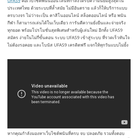
UFAS9
คือเว็บไซต์พนันออนไลน์ที่กำลังได้รับความนิยมสูงสุดใน
ประเทศไทย ด้วยระบบที่ล้ำสมัย ไม่มีอันตราย แล้วก็ให้บริการแบบ
ครบวงจร ไม่ว่าจะเป็น คาสิโนออนไลน์ สล็อตออนไลน์ หรือ พนัน
กีฬา ก็สามารถเล่นได้ในเว็บเดียว การันตีความยั่งยืนและจ่ายจริง
ทุกยอด พร้อมโปรโมชั่นสุดพิเศษสำหรับผู้เล่นใหม่ อีกทั้ง UFAS9
สมัคร ง่ายในไม่กี่ขั้นตอน ระบบ UFAS9 เข้าสู่ระบบ ที่รวดเร็วทันใจ
ไม่ต้องรอคอย และโบนัส UFAS9 เครดิตฟรี แจกให้ทุกวันแบบไม่ยั้ง
หากคุณกำลังมองหาเว็บไซต์พนันที่ครบ จบ ปลอดภัย รวมทั้งตอบ