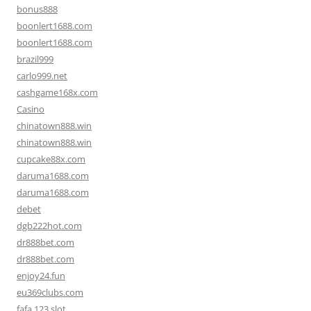
bonus888
boonlert1688.com
boonlert1688.com
brazil999
carlo999.net
cashgame168x.com
Casino
chinatown888.win
chinatown888.win
cupcake88x.com
daruma1688.com
daruma1688.com
debet
dgb222hot.com
dr888bet.com
dr888bet.com
enjoy24.fun
eu369clubs.com
fafa 123 slot