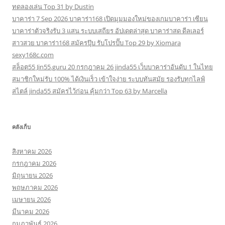
ทดลองเล่น Top 31 by Dustin
บาคาร่า 7 Sep 2026 บาคาร่า168 เปิดมุมมองใหม่ของเกมบาคาร่า เซียน
บาคาร่าตัวจริงรับ 3 แสน ระบบเสถียร อัปเดตล่าสุด บาคาร่าสด ดีลเลอร์
สาวสวย บาคาร่า168 สมัครปุ๊บ รับโปรปั๊บ Top 29 by Xiomara
sexy168c.com
สล็อต55 Jin55.guru 20 กรกฎาคม 26 jinda55 เว็บบาคาร่าอันดับ 1 ในไทย
สมาชิกใหม่รับ 100% ได้เงินเร็ว เข้าใจง่าย ระบบทันสมัย รองรับทุกไลฟ์
สไตล์ jinda55 สมัครไว้ก่อน คุ้มกว่า Top 63 by Marcella
คลังเก็บ
สิงหาคม 2026
กรกฎาคม 2026
มิถุนายน 2026
พฤษภาคม 2026
เมษายน 2026
มีนาคม 2026
กุมภาพันธ์ 2026