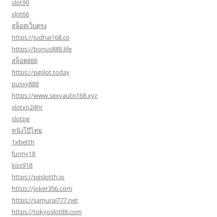
slot99
slot66
สล็อตเว็บตรง
https://judhai168.co
https://bonus888.life
สล็อต888
https://pgslot.today
pussy888
https://www.sexyauto168.xyz
slotxo24hr
slotpg
หนังโป๊ไทย
1xbetth
funny18
kiss918
https://pgslotth.io
https://joker356.com
https://samurai777.net
https://tokyoslot88.com