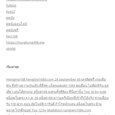
fullslot
live22
ดูหนัง
ดูหนังออนไลน์
ดูหนังฟรี
faro168
https://hongkong456.me
slot66
เรื่องล่าสุด
Hengjing168 hengjing168d.com 24 September 69 เครดิตฟรี เกมเดิม
พัน ที่สร้างความบันเทิง ดีที่สุด แจ็คพอตแตก 10M ต่อเดือน ไม่ติดเทิร์น ยูส
เดียว เล่นได้ทุกเกม สล็อต168 ลงทุนทั้งที่ต้อง ที่นี่เท่านั้น Top 32 by Jude
สล็อตเว็บตรง 4 ก.ค. 69 สล็อต168 ความพรีเมียมที่เข้าถึงได้จริง ชวนเพื่อน
รับ 100 ฝาก-ถอน อัตโนมัติ การันตี กำไรหลักแสน สล็อตเว็บตรง ห้าม
พลาด โปรดีรออยู่ Top 12 by Maddison tangtem168e.com