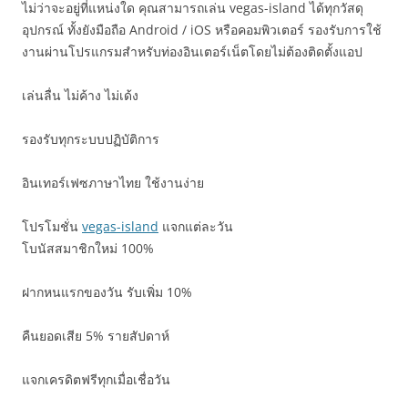
ไม่ว่าจะอยู่ที่แหน่งใด คุณสามารถเล่น vegas-island ได้ทุกวัสดุ
อุปกรณ์ ทั้งยังมือถือ Android / iOS หรือคอมพิวเตอร์ รองรับการใช้
งานผ่านโปรแกรมสำหรับท่องอินเตอร์เน็ตโดยไม่ต้องติดตั้งแอป
เล่นลื่น ไม่ค้าง ไม่เด้ง
รองรับทุกระบบปฏิบัติการ
อินเทอร์เฟซภาษาไทย ใช้งานง่าย
โปรโมชั่น
vegas-island
แจกแต่ละวัน
โบนัสสมาชิกใหม่ 100%
ฝากหนแรกของวัน รับเพิ่ม 10%
คืนยอดเสีย 5% รายสัปดาห์
แจกเครดิตฟรีทุกเมื่อเชื่อวัน