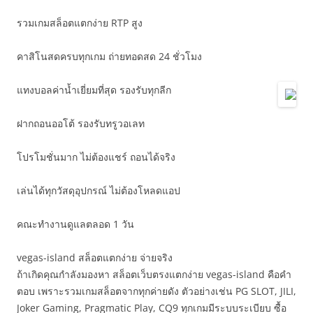
รวมเกมสล็อตแตกง่าย RTP สูง
คาสิโนสดครบทุกเกม ถ่ายทอดสด 24 ชั่วโมง
แทงบอลค่าน้ำเยี่ยมที่สุด รองรับทุกลีก
ฝากถอนออโต้ รองรับทรูวอเลท
โปรโมชั่นมาก ไม่ต้องแชร์ ถอนได้จริง
เล่นได้ทุกวัสดุอุปกรณ์ ไม่ต้องโหลดแอป
คณะทำงานดูแลตลอด 1 วัน
vegas-island สล็อตแตกง่าย จ่ายจริง
ถ้าเกิดคุณกำลังมองหา สล็อตเว็บตรงแตกง่าย vegas-island คือคำ
ตอบ เพราะรวมเกมสล็อตจากทุกค่ายดัง ตัวอย่างเช่น PG SLOT, JILI,
Joker Gaming, Pragmatic Play, CQ9 ทุกเกมมีระบบระเบียบ ซื้อ