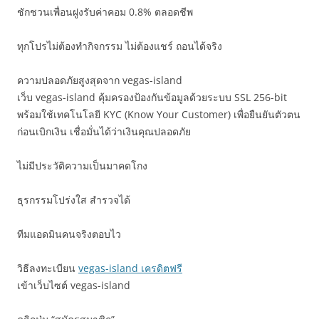
ชักชวนเพื่อนฝูงรับค่าคอม 0.8% ตลอดชีพ
ทุกโปรไม่ต้องทำกิจกรรม ไม่ต้องแชร์ ถอนได้จริง
ความปลอดภัยสูงสุดจาก vegas-island
เว็บ vegas-island คุ้มครองป้องกันข้อมูลด้วยระบบ SSL 256-bit
พร้อมใช้เทคโนโลยี KYC (Know Your Customer) เพื่อยืนยันตัวตน
ก่อนเบิกเงิน เชื่อมั่นได้ว่าเงินคุณปลอดภัย
ไม่มีประวัติความเป็นมาคดโกง
ธุรกรรมโปร่งใส สำรวจได้
ทีมแอดมินคนจริงตอบไว
วิธีลงทะเบียน
vegas-island เครดิตฟรี
เข้าเว็บไซต์ vegas-island