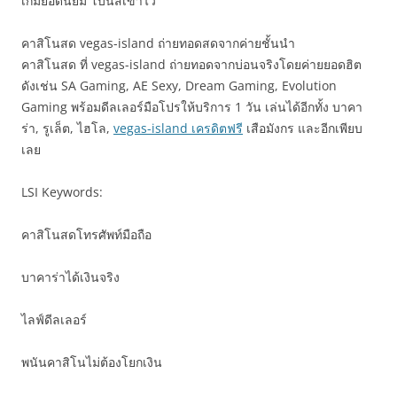
เกมยอดนิยม โบนัสเข้าไว
คาสิโนสด vegas-island ถ่ายทอดสดจากค่ายชั้นนำ
คาสิโนสด ที่ vegas-island ถ่ายทอดจากบ่อนจริงโดยค่ายยอดฮิต
ดังเช่น SA Gaming, AE Sexy, Dream Gaming, Evolution
Gaming พร้อมดีลเลอร์มือโปรให้บริการ 1 วัน เล่นได้อีกทั้ง บาคา
ร่า, รูเล็ต, ไฮโล,
vegas-island เครดิตฟรี
เสือมังกร และอีกเพียบ
เลย
LSI Keywords:
คาสิโนสดโทรศัพท์มือถือ
บาคาร่าได้เงินจริง
ไลฟ์ดีลเลอร์
พนันคาสิโนไม่ต้องโยกเงิน