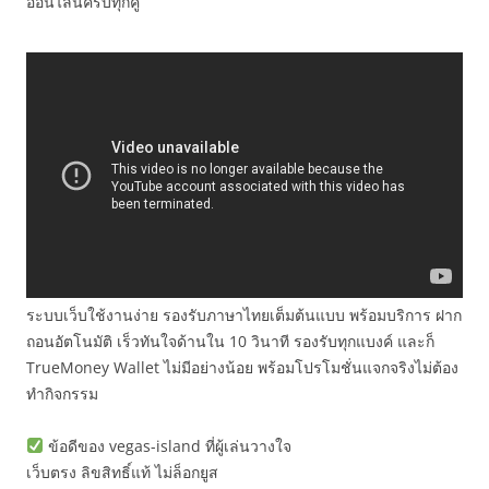
ออนไลน์ครบทุกคู่
ระบบเว็บใช้งานง่าย รองรับภาษาไทยเต็มต้นแบบ พร้อมบริการ ฝาก
ถอนอัตโนมัติ เร็วทันใจด้านใน 10 วินาที รองรับทุกแบงค์ และก็
TrueMoney Wallet ไม่มีอย่างน้อย พร้อมโปรโมชั่นแจกจริงไม่ต้อง
ทำกิจกรรม
ข้อดีของ vegas-island ที่ผู้เล่นวางใจ
เว็บตรง ลิขสิทธิ์แท้ ไม่ล็อกยูส