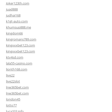
Joker123th.com
juad888
judhai168
k1gt-auto.com
khumsup888.me
kingdom66
kingromans789.com
kingxxxbet123.com
kingxxxbet123.com
ktv4sd.com
lala55-casino.com
lionth168.com
live22
live22slot
lnw365bet.com
lnw365bet.com
london45
lotto77
luca333.info