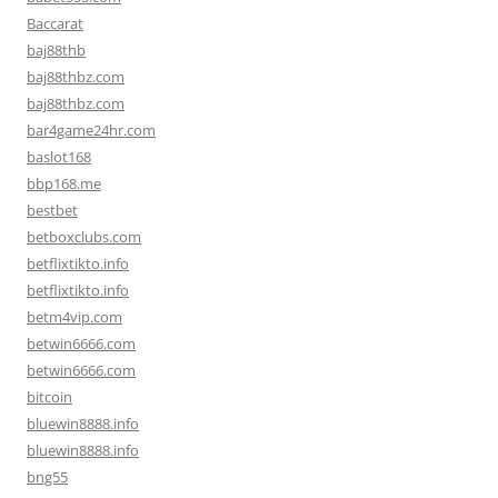
Baccarat
baj88thb
baj88thbz.com
baj88thbz.com
bar4game24hr.com
baslot168
bbp168.me
bestbet
betboxclubs.com
betflixtikto.info
betflixtikto.info
betm4vip.com
betwin6666.com
betwin6666.com
bitcoin
bluewin8888.info
bluewin8888.info
bng55