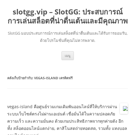
slotgg.vip – SlotGG: ประสบการณ์
การเล่นสล็อตที่น่าตื่นเต้นและมีคุณภาพ
SlotGG มอบประสบการณ์การเล่นสล็อตที่น่าตื่นเต้นและได้รับการยอมรับ,
ด้วยโปรโมชั่นที่คุณไม่ควรพลาด.
ข้าม
เมนู
ไป
ยัง
เนื้อหา
คลังเก็บป้ายกำกับ:
VEGAS-ISLAND เครดิตฟรี
vegas-island คือศูนย์รวมเกมเดิมพันออนไลน์ที่ให้บริการผ่าน
ระบบเว็บไซต์ตรงไม่ผ่านเอเย่นต์ เชื่อมั่นได้ในความปลอดภัย
ความเร็ว และความมั่นคง ด้วยเกมประสิทธิภาพจากทุกค่ายดัง อีก
ทั้ง สล็อตออนไลน์แตกง่าย, คาสิโนสดถ่ายทอดสด, รวมทั้ง แทงบอล