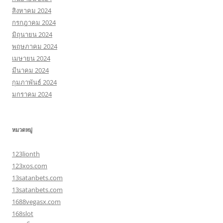
สิงหาคม 2024
กรกฎาคม 2024
มิถุนายน 2024
พฤษภาคม 2024
เมษายน 2024
มีนาคม 2024
กุมภาพันธ์ 2024
มกราคม 2024
หมวดหมู่
123lionth
123xos.com
13satanbets.com
13satanbets.com
1688vegasx.com
168slot