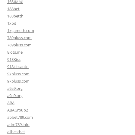
168สล็อต
188bet
188betth
1xbit
1xgameth.com
789pluss.com
789pluss.com
8lots.me
918Kiss
918kissauto
9kpluss.com
9kpluss.com
a9a9.org
a9a9.org
ABA
ABAGroup2
abbet789.com
adm789.info
allbestbet