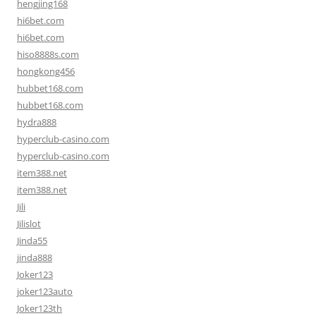
hengjing168
hi6bet.com
hi6bet.com
hiso8888s.com
hongkong456
hubbet168.com
hubbet168.com
hydra888
hyperclub-casino.com
hyperclub-casino.com
item388.net
item388.net
Jili
Jilislot
Jinda55
jinda888
Joker123
joker123auto
Joker123th