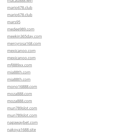
macau888.win
mario678.club
mario678.club
mars95
medee989.com
meekin365day.com
mercyrosa168.com
mexicanoo.com
mexicanoo.com
mfj889xx.com
mia88th.com
mia88th.com
mono16888.com
moza888.com
moza888.com
mun789slot.com
mun789slot.com
nagawaybet.com
nakoya1688.site