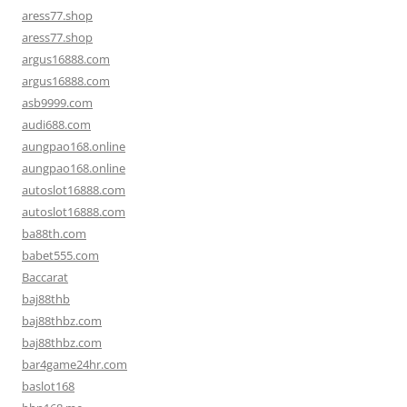
aress77.shop
aress77.shop
argus16888.com
argus16888.com
asb9999.com
audi688.com
aungpao168.online
aungpao168.online
autoslot16888.com
autoslot16888.com
ba88th.com
babet555.com
Baccarat
baj88thb
baj88thbz.com
baj88thbz.com
bar4game24hr.com
baslot168