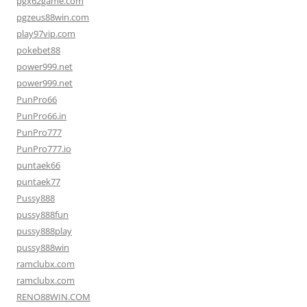
pgx62game.com
pgzeus88win.com
play97vip.com
pokebet88
power999.net
power999.net
PunPro66
PunPro66.in
PunPro777
PunPro777.io
puntaek66
puntaek77
Pussy888
pussy888fun
pussy888play
pussy888win
ramclubx.com
ramclubx.com
RENO88WIN.COM