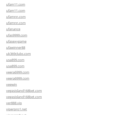
ufam11.com
ufam11.com
ufamnn.com
ufamnn.com
ufanance
ufas9999.com
ufasexygame
ufawinner88
uk369clubs.com
usa899.com
usa899.com
veera6999.com
veera6999.com
veewin
vegasisland168bet.com
vegasisland168bet.com
ver888.vip
viperpro1.net