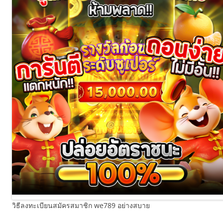
วิธีลงทะเบียนสมัครสมาชิก we789 อย่างสบาย