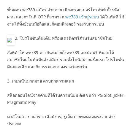
ขั้นตอน we789 สมัคร ง่ายดาย เพียงกรอกเบอร์โทรศัพท์ ตั้งรหัส
ผ่าน และการันตี OTP ก็สามารถ
we789 เข้าสู่ระบบ
ได้ในทันที ใช้
งานได้ทั้งยังบนมือถือและก็คอมพิวเตอร์ รองรับทุกระบบ
2. โปรโมชั่นตื่นเต้น พร้อมเครดิตฟรีสำหรับสมาชิกใหม่
สิ่งที่ทำให้ we789 ต่างกันหมายถึงwe789 เครดิตฟรี ที่มอบให้
สมาชิกใหม่ในทันทีหลังสมัคร รวมทั้งโบนัสฝากครั้งแรก โปรโมชั่น
คืนยอดเสีย และกิจกรรมแจกของรางวัลทุกวัน
3. เกมพนันมากมาย ครบทุกความสนุก
สล็อตออนไลน์จากค่ายที่ได้รับความนิยม ดังเช่นว่า PG Slot, Joker,
Pragmatic Play
คาสิโนสด: บาคาร่า, เสือมังกร, รูเล็ต ถ่ายทอดสดตรงจากต่าง
ประเทศ