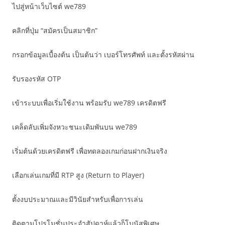
ไปสู่หน้าเว็บไซต์ we789
คลิกที่ปุ่ม “สมัครเป็นสมาชิก”
กรอกข้อมูลเบื้องต้น เป็นต้นว่า เบอร์โทรศัพท์ และตั้งรหัสผ่าน
รับรองรหัส OTP
เข้าระบบเพื่อเริ่มใช้งาน พร้อมรับ we789 เครดิตฟรี
เคล็ดลับเพิ่มจังหวะชนะเดิมพันบน we789
เริ่มต้นด้วยเครดิตฟรี เพื่อทดลองเกมก่อนฝากเงินจริง
เลือกเล่นเกมที่มี RTP สูง (Return to Player)
ตั้งงบประมาณและมีวินัยสำหรับเพื่อการเล่น
ติดตามโปรโมชั่นประจำสัปดาห์แล้วก็โบนัสพิเศษ