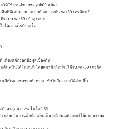
บบให้ใช้งานง่าย การ yak69 สมัคร
้อมสิทธิพิเศษมากมาย ยกตัวอย่างเช่น yak69 เครดิตฟรี
งยังมีระบบ yak69 เข้าสู่ระบบ
งใจได้อย่างไร้กังวลใจ
็ว
ี เพียงแค่กรอกข้อมูลเบื้องต้น
ริ่มต้นพนันได้ในทันที โดยสมาชิกใหม่จะได้รับ yak69 เครดิต
เล่นมือใหม่สามารถทำความเข้าใจกับระบบได้ง่ายขึ้น
ดภัยสูงสุดด้วยเทคโนโลยี SSL
ารถล็อกอินผ่านมือถือ แท็บเล็ต หรือคอมพิวเตอร์ได้ตลอดระยะ