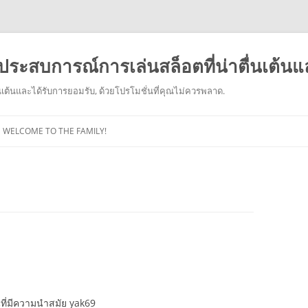
 ประสบการณ์การเล่นสล็อตที่น่าตื่นเต้น
เต้นและได้รับการยอมรับ, ด้วยโปรโมชั่นที่คุณไม่ควรพลาด.
ข้าม
ไป
WELCOME TO THE FAMILY!
ยัง
เนื้อหา
ี่มีความนำสมัย yak69