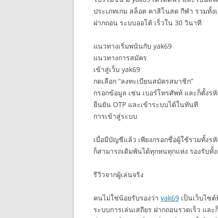
ประเภทเกม สล็อต คาสิโนสด กีฬา รวมทั้งเก
ฝากถอน ระบบออโต้ เร็วใน 30 วินาที
แนวทางเริ่มพนันกับ yak69
แนวทางการสมัคร
เข้าสู่เว็บ yak69
กดเลือก “ลงทะเบียนสมัครสมาชิก”
กรอกข้อมูล เช่น เบอร์โทรศัพท์ และก็ตั้งรห
ยืนยัน OTP และเข้าระบบได้ในทันที
การเข้าสู่ระบบ
เมื่อมีบัญชีแล้ว เพียงกรอกชื่อผู้ใช้รวมทั้ง
ก็สามารถเดิมพันได้ทุกหนทุกแห่ง รองรับท
รีวิวจากผู้เล่นจริง
คนไม่ใช่น้อยรับรองว่า
yak69
เป็นเว็บไซต์ที
ระบบการเล่นเสถียร ฝากถอนรวดเร็ว และก็โปร