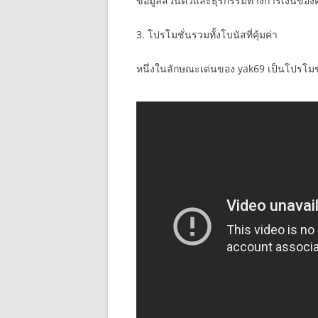
ข้อมูลส่วนตัวและธุรกรรมทางการเงินของค
3. โปรโมชั่นรวมทั้งโบนัสที่คุ้มค่า
หนึ่งในลักษณะเด่นของ yak69 เป็นโปรโมชั