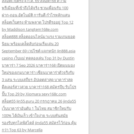
สล็อตเว็บตรง 4 ก.ค. 69 สล็อต168 ความ
พรีเมียมที่เข้าถึงได้จริง ชวนเพื่อนรับ 100
ฝาก-ถอน อัตโนมัติ การันตี กำไรหลักแสน
สล็อตเว็บตรง ห้ามพลาด โปรดีรออยู่ Top 12
by Maddison tangtem168e.com
สล็อต888 สล็อตออนไลน์มาแรง รวมเกมยอด
นิยม พร้อมเคล็ดลับก่อนเริ่มเล่น 20
September 69 เวปไซต์ แจกหนัก Jin888.asia
casino เว็บแม่ ทดลองเล่น Top 31 by Dustin
บาคาร่า 7 Sep 2026 บาคาร่า168 เปิดมุมมอง
ใหม่ของเกมบาคาร่า เซียนบาคาร่าตัวจริงรับ
3 แสน ระบบเสถียร อัปเดตล่าสุด บาคาร่าสด
ดีลเลอร์สาวสวย บาคาร่า168 สมัครปุ๊บ รับโปร
ปั๊บ Top 29 by Xiomara sexy168c.com
สล็อต55 Jin55.guru 20 กรกฎาคม 26 jinda55
เว็บบาคาร่าอันดับ 1 ในไทย สมาชิกใหม่รับ
100% ได้เงินเร็ว เข้าใจง่าย ระบบทันสมัย
รองรับทุกไลฟ์สไตล์ jinda55 สมัครไว้ก่อน คุ้ม
กว่า Top 63 by Marcella