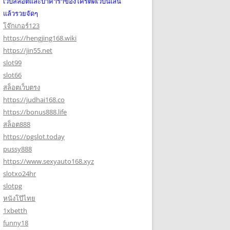
เว็บสล็อตและบาคาร่าของโครตดีเว็บนี้เล่น
แล้วรวยจัดๆ
โจ๊กเกอร์123
https://hengjing168.wiki
https://jin55.net
slot99
slot66
สล็อตเว็บตรง
https://judhai168.co
https://bonus888.life
สล็อต888
https://pgslot.today
pussy888
https://www.sexyauto168.xyz
slotxo24hr
slotpg
หนังโป๊ไทย
1xbetth
funny18