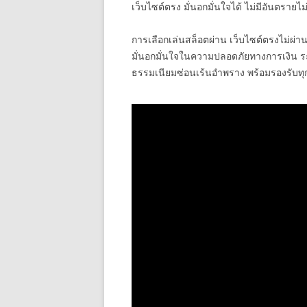
เว็บไซต์ตรง มั่นอกมั่นใจได้ ไม่มีอันตรายไม่
การเลือกเล่นสล็อตผ่าน เว็บไซต์ตรงไม่ผ่านเอ
มั่นอกมั่นใจในความปลอดภัยทางการเงิน ระ
ธรรมเนียมซ่อนเร้นอำพราง พร้อมรองรับทุ