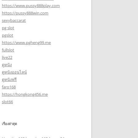
https://www.pussy888play.com
https://pussy888win.com
sexybaccarat
pg slot
pgslot
https://www.pgheng99.me
fullslot
live22
ดูหนัง
ดูหนังออนไลน์
ดูหนังฟรี
faro168
https://hongkong456.me
slot66
เรื่องล่าสุด