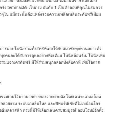
แล้วก็กำลังมองหาเว็บที่น่าเชื่อถือ ไม่มีอันตราย และตอบ
งแท้จริง temmax69 เว็บตรง อันดับ 1 เป็นคำตอบที่คุณไม่สมควร
ั่วๆไป แม้กระนั้นคือแหล่งรวมความเพลิดเพลินระดับพรีเมียม
การมอบโบนัสรวมทั้งสิทธิพิเศษให้กับสมาชิกทุกท่านอย่างทั่ว
 ทุกคนจะได้รับการดูแลอย่างทัดเทียม โบนัสต้อนรับ, โบนัสเพิ่ม
รรมแจกเครดิตฟรี มีให้ร่วมสนุกตลอดทั้งสัปดาห์ เพิ่มโอกาส
ง
รวบรวมเกมไว้มากมายก่ายกองจากค่ายดัง โดยเฉพาะเกมสล็อต
ราฟิกสวยงาม ระบบเกมลื่นไหล และฟีพบร์พิเศษที่ไม่เหมือนใคร
ธีมคลาสสิก ตรงนี้มีให้เลือกเล่นครบสมบูรณ์ ตอบโจทย์อีกทั้ง