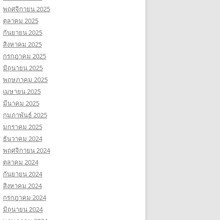
พฤศจิกายน 2025
ตุลาคม 2025
กันยายน 2025
สิงหาคม 2025
กรกฎาคม 2025
มิถุนายน 2025
พฤษภาคม 2025
เมษายน 2025
มีนาคม 2025
กุมภาพันธ์ 2025
มกราคม 2025
ธันวาคม 2024
พฤศจิกายน 2024
ตุลาคม 2024
กันยายน 2024
สิงหาคม 2024
กรกฎาคม 2024
มิถุนายน 2024