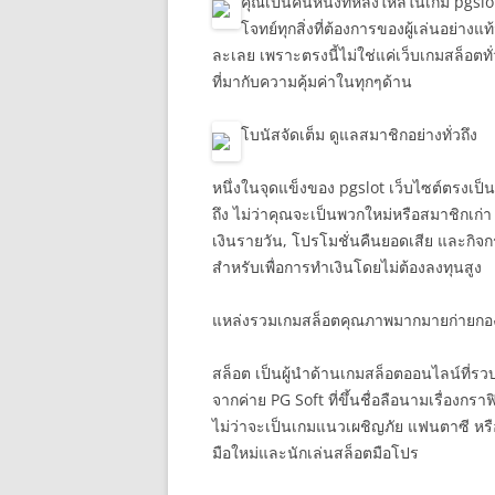
คุณเป็นคนหนึ่งที่หลงใหลในเกม pgslot 
โจทย์ทุกสิ่งที่ต้องการของผู้เล่นอย่า
ละเลย เพราะตรงนี้ไม่ใช่แค่เว็บเกมสล็อตท
ที่มากับความคุ้มค่าในทุกๆด้าน
โบนัสจัดเต็ม ดูแลสมาชิกอย่างทั่วถึง
หนึ่งในจุดแข็งของ pgslot เว็บไซต์ตรงเป็น
ถึง ไม่ว่าคุณจะเป็นพวกใหม่หรือสมาชิกเก่า
เงินรายวัน, โปรโมชั่นคืนยอดเสีย และกิจก
สำหรับเพื่อการทำเงินโดยไม่ต้องลงทุนสูง
แหล่งรวมเกมสล็อตคุณภาพมากมายก่ายกอ
สล็อต เป็นผู้นำด้านเกมสล็อตออนไลน์ที่
จากค่าย PG Soft ที่ขึ้นชื่อลือนามเรื่องก
ไม่ว่าจะเป็นเกมแนวเผชิญภัย แฟนตาซี หรือ
มือใหม่และนักเล่นสล็อตมือโปร