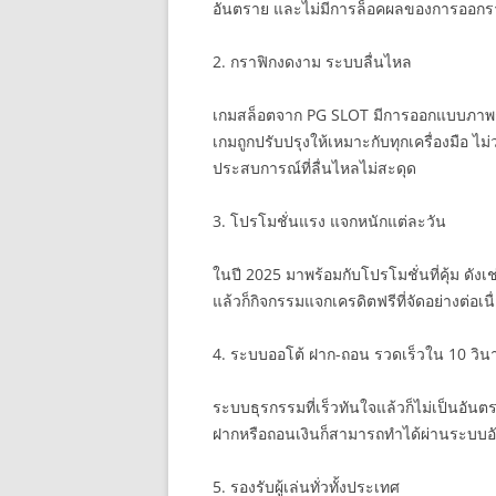
อันตราย และไม่มีการล็อคผลของการออกรางว
2. กราฟิกงดงาม ระบบลื่นไหล
เกมสล็อตจาก PG SLOT มีการออกแบบภาพกรา
เกมถูกปรับปรุงให้เหมาะกับทุกเครื่องมือ ไม
ประสบการณ์ที่ลื่นไหลไม่สะดุด
3. โปรโมชั่นแรง แจกหนักแต่ละวัน
ในปี 2025 มาพร้อมกับโปรโมชั่นที่คุ้ม ดัง
แล้วก็กิจกรรมแจกเครดิตฟรีที่จัดอย่างต่อเนื่อ
4. ระบบออโต้ ฝาก-ถอน รวดเร็วใน 10 วินา
ระบบธุรกรรมที่เร็วทันใจแล้วก็ไม่เป็นอันต
ฝากหรือถอนเงินก็สามารถทำได้ผ่านระบบอัต
5. รองรับผู้เล่นทั่วทั้งประเทศ