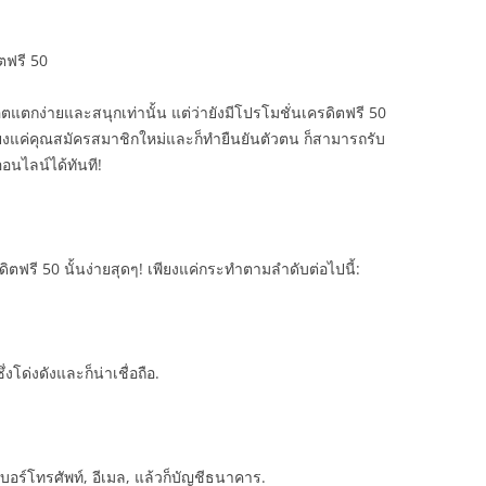
ตฟรี 50
ตแตกง่ายและสนุกเท่านั้น แต่ว่ายังมีโปรโมชั่นเครดิตฟรี 50
ียงแค่คุณสมัครสมาชิกใหม่และก็ทำยืนยันตัวตน ก็สามารถรับ
อนไลน์ได้ทันที!
ตฟรี 50 นั้นง่ายสุดๆ! เพียงแค่กระทำตามลำดับต่อไปนี้:
งโด่งดังและก็น่าเชื่อถือ.
 เบอร์โทรศัพท์, อีเมล, แล้วก็บัญชีธนาคาร.