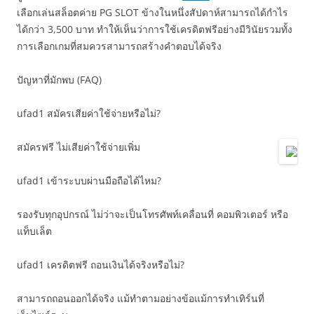
เลือกเล่นสล็อตค่าย PG SLOT ข้างในหนึ่งสัปดาห์สามารถได้กำไร
ได้กว่า 3,500 บาท ทำให้เห็นว่าการใช้เครดิตฟรีอย่างมีวินัยรวมทั้ง
การเลือกเกมที่สมควรสามารถสร้างคำตอบได้จริง
ปัญหาที่มักพบ (FAQ)
ufad1 สมัครเสียค่าใช้จ่ายหรือไม่?
สมัครฟรี ไม่เสียค่าใช้จ่ายเพิ่ม
ufad1 เข้าระบบผ่านมือถือได้ไหม?
รองรับทุกอุปกรณ์ ไม่ว่าจะเป็นโทรศัพท์เคลื่อนที่ คอมพิวเตอร์ หรือ
แท็บเล็ต
ufad1 เครดิตฟรี ถอนเงินได้จริงหรือไม่?
สามารถถอนออกได้จริง แม้ทำตามอย่างข้อแม้การทำเทิร์นที่