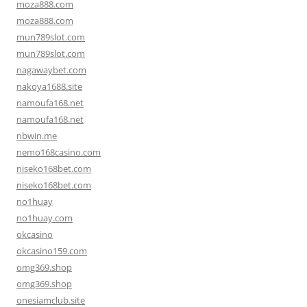
moza888.com
moza888.com
mun789slot.com
mun789slot.com
nagawaybet.com
nakoya1688.site
namoufa168.net
namoufa168.net
nbwin.me
nemo168casino.com
niseko168bet.com
niseko168bet.com
no1huay
no1huay.com
okcasino
okcasino159.com
omg369.shop
omg369.shop
onesiamclub.site