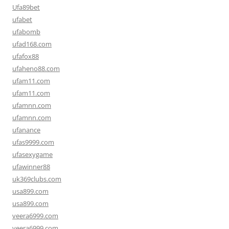
Ufa89bet
ufabet
ufabomb
ufad168.com
ufafox88
ufaheno88.com
ufam11.com
ufam11.com
ufamnn.com
ufamnn.com
ufanance
ufas9999.com
ufasexygame
ufawinner88
uk369clubs.com
usa899.com
usa899.com
veera6999.com
veera6999.com