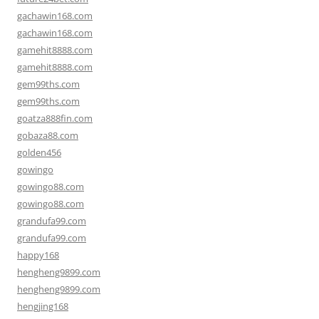
gachawin168.com
gachawin168.com
gamehit8888.com
gamehit8888.com
gem99ths.com
gem99ths.com
goatza888fin.com
gobaza88.com
golden456
gowingo
gowingo88.com
gowingo88.com
grandufa99.com
grandufa99.com
happy168
hengheng9899.com
hengheng9899.com
hengjing168