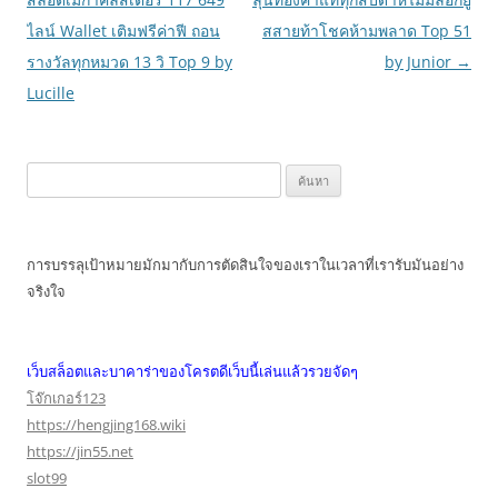
ไลน์ Wallet เติมฟรีค่าฟี ถอน
สสายท้าโชคห้ามพลาด Top 51
รางวัลทุกหมวด 13 วิ Top 9 by
by Junior
→
Lucille
ค้นหา
สำหรับ:
การบรรลุเป้าหมายมักมากับการตัดสินใจของเราในเวลาที่เรารับมันอย่าง
จริงใจ
เว็บสล็อตและบาคาร่าของโครตดีเว็บนี้เล่นแล้วรวยจัดๆ
โจ๊กเกอร์123
https://hengjing168.wiki
https://jin55.net
slot99