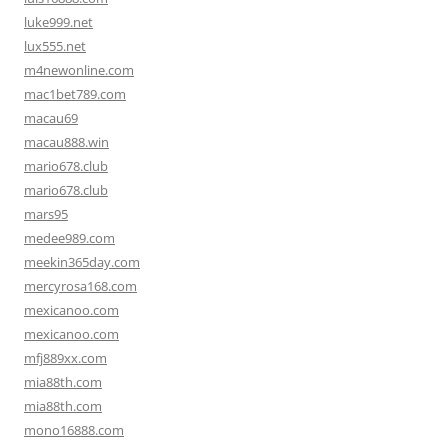
luke999.net
lux555.net
m4newonline.com
mac1bet789.com
macau69
macau888.win
mario678.club
mario678.club
mars95
medee989.com
meekin365day.com
mercyrosa168.com
mexicanoo.com
mexicanoo.com
mfj889xx.com
mia88th.com
mia88th.com
mono16888.com