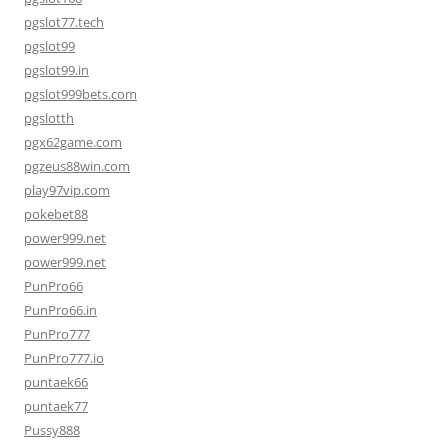
pgslot77.tech
pgslot99
pgslot99.in
pgslot999bets.com
pgslotth
pgx62game.com
pgzeus88win.com
play97vip.com
pokebet88
power999.net
power999.net
PunPro66
PunPro66.in
PunPro777
PunPro777.io
puntaek66
puntaek77
Pussy888