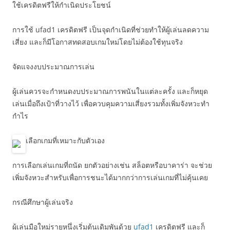
ใช้เครดิตฟรีให้กำเนิดประโยชน์
การใช้ ufad1 เครดิตฟรี เป็นจุดกำเนิดที่ช่วยทำให้ผู้เล่นลดความ
เสี่ยง และก็มีโอกาสทดสอบเกมใหม่โดยไม่ต้องใช้ทุนจริง
จัดแจงงบประมาณการเล่น
ผู้เล่นควรจะกำหนดงบประมาณการพนันในแต่ละครั้ง และก็หยุด
เล่นเมื่อถึงเป้าที่วางไว้ เพื่อควบคุมความเสี่ยงรวมทั้งเพิ่มจังหวะทำ
กำไร
เลือกเกมที่เหมาะกับตัวเอง
การเลือกเล่นเกมที่ถนัด ยกตัวอย่างเช่น สล็อตหรือบาคาร่า จะช่วย
เพิ่มจังหวะสำหรับเพื่อการชนะได้มากกว่าการเล่นเกมที่ไม่คุ้นเคย
กรณีศึกษาผู้เล่นจริง
ผู้เล่นมือใหม่รายหนึ่งเริ่มต้นเดิมพันด้วย
ufad1
เครดิตฟรี และก็