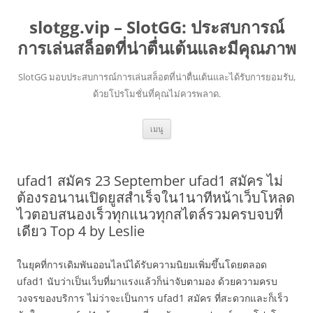
slotgg.vip – SlotGG: ประสบการณ์
การเล่นสล็อตที่น่าตื่นเต้นและมีคุณภาพ
SlotGG มอบประสบการณ์การเล่นสล็อตที่น่าตื่นเต้นและได้รับการยอมรับ,
ด้วยโปรโมชั่นที่คุณไม่ควรพลาด.
ข้าม
เมนู
ไป
ยัง
เนื้อหา
ufad1 สมัคร 23 September ufad1 สมัคร ไม่
ต้องรอนานเปิดยูสสำเร็จใน1นาทีหน้าเว็บโหลด
ไวตอบสนองเร็วทุกแนวทุกสไตล์รวมครบจบที่
เดียว Top 4 by Leslie
ในยุคที่การเดิมพันออนไลน์ได้รับความนิยมเพิ่มขึ้นโดยตลอด
ufad1 นับว่าเป็นเว็บที่มาแรงแล้วก็น่าจับตามอง ด้วยความครบ
วงจรของบริการ ไม่ว่าจะเป็นการ ufad1 สมัคร ที่สะดวกและก็เร็ว