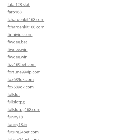
fafa 123 slot
faro168
fcharoenkit168.com
fcharoenkit168.com
finnivips.com
fiwdee.bet
fiwdee.win
fiwdee.win
fizz169bet.com
fortune99vip.com
fox689ok.com
fox689ok.com
fullslot
fullslotpg
fullslotpg168.com
funny18
funny18.in
future24bet.com
future24bet.com