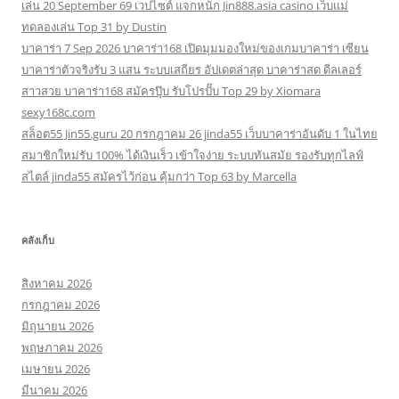
เล่น 20 September 69 เวปไซต์ แจกหนัก Jin888.asia casino เว็บแม่
ทดลองเล่น Top 31 by Dustin
บาคาร่า 7 Sep 2026 บาคาร่า168 เปิดมุมมองใหม่ของเกมบาคาร่า เซียน
บาคาร่าตัวจริงรับ 3 แสน ระบบเสถียร อัปเดตล่าสุด บาคาร่าสด ดีลเลอร์
สาวสวย บาคาร่า168 สมัครปุ๊บ รับโปรปั๊บ Top 29 by Xiomara
sexy168c.com
สล็อต55 Jin55.guru 20 กรกฎาคม 26 jinda55 เว็บบาคาร่าอันดับ 1 ในไทย
สมาชิกใหม่รับ 100% ได้เงินเร็ว เข้าใจง่าย ระบบทันสมัย รองรับทุกไลฟ์
สไตล์ jinda55 สมัครไว้ก่อน คุ้มกว่า Top 63 by Marcella
คลังเก็บ
สิงหาคม 2026
กรกฎาคม 2026
มิถุนายน 2026
พฤษภาคม 2026
เมษายน 2026
มีนาคม 2026