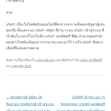
เว็บไซต์ระบุ
สรุป
ufad1 เป็นเว็บไซต์พนันออนไลน์ที่ครบวงจรรวมทั้งตอบปัญหาผู้เล่น
ทุกกรุ๊ป ตั้งแต่ระบบ ufad1 สมัคร ที่ง่าย ระบบ ufad1 เข้าสู่ระบบ ที่
เร็วทันใจ และก็โปรโมชั่น ufad1 เครดิตฟรี ที่คุ้ม ถ้าหากคุณกำลัง
มองหาเว็บพนันป้อมปราการอาจจะและน่าไว้วางใจ ufad1 คือทาง
เลือกที่ไม่สมควรพลาด
ข้อความนี้ถูกเขียนใน
ufad168.com
และติดป้ายกำกับ
ufad1 เครดิตฟรี
บน
2 ตุลาคม 2025
เมนู
←
Niseko168 สมัคร 28
USA89 เข้าสู่ระบบ 15
นำทาง
กันยายน niseko168 เข้าสู่ระบบ
November USA89 เครดิตฟรี
เรื่อง
สล็อตเมก้าคลัสเตอร์ 117 649
ลุ้นทองคำแท้ทุกสัปดาห์ไม่มีล็อกยู