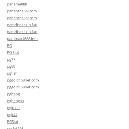
panama888
pananthai99.com
pananthai99.com
paradise1club.fun
paradise1club.fun
paramax1688.info
PG
PG Slot
pg77
pg99
pgfish
pggold168bet.com
pggold168bet.com
pgheng
pgheng99
pgjoker
pgk44
PGSlot
pgslot168