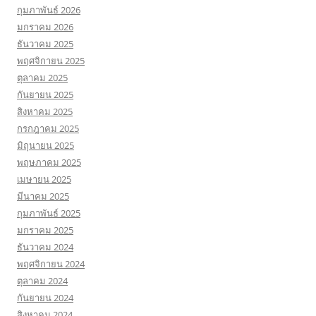
กุมภาพันธ์ 2026
มกราคม 2026
ธันวาคม 2025
พฤศจิกายน 2025
ตุลาคม 2025
กันยายน 2025
สิงหาคม 2025
กรกฎาคม 2025
มิถุนายน 2025
พฤษภาคม 2025
เมษายน 2025
มีนาคม 2025
กุมภาพันธ์ 2025
มกราคม 2025
ธันวาคม 2024
พฤศจิกายน 2024
ตุลาคม 2024
กันยายน 2024
สิงหาคม 2024