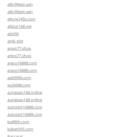
allin99win.win
allin99win.win
allone745s.com
allstar168.me
alot66
amb slot
aress77.shop
aress77.shop
argus16888.com
argus16888.com
asb9999.com
audi688.com
aungpao168.online
aungpao168.online
autoslot16888.com
autoslot16888.com
ba88th.com
babet555.com
Baccarat