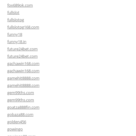
fox689ok.com
fullslot
fullslotpg
fullslotpg168.com
funny18
funny18.in
future24bet.com
future24bet.com
gachawin168.com
gachawin168.com
gamehit8888.com
gamehit8888.com
gem99ths.com
gem99ths.com
goatza888fin.com
gobaza88.com
golden456
gowingo