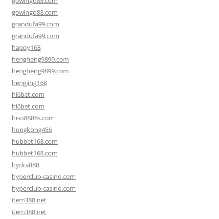
gowingo88.com
gowingo88.com
grandufa99.com
grandufa99.com
happy168
hengheng9899.com
hengheng9899.com
hengjing168
hi6bet.com
hi6bet.com
hiso8888s.com
hongkong456
hubbet168.com
hubbet168.com
hydra888
hyperclub-casino.com
hyperclub-casino.com
item388.net
item388.net