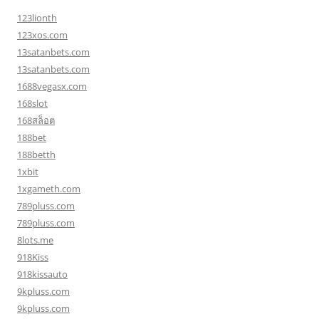
123lionth
123xos.com
13satanbets.com
13satanbets.com
1688vegasx.com
168slot
168สล็อต
188bet
188betth
1xbit
1xgameth.com
789pluss.com
789pluss.com
8lots.me
918Kiss
918kissauto
9kpluss.com
9kpluss.com