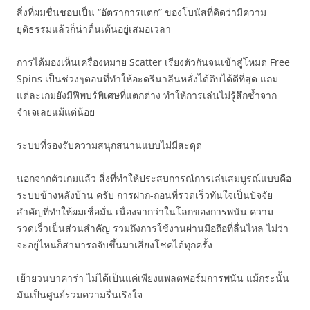
สิ่งที่ผมชื่นชอบเป็น “อัตราการแตก” ของโบนัสที่คิดว่ามีความ
ยุติธรรมแล้วก็น่าตื่นเต้นอยู่เสมอเวลา
การได้มองเห็นเครื่องหมาย Scatter เรียงตัวกันจนเข้าสู่โหมด Free
Spins เป็นช่วงๆตอนที่ทำให้อะดรีนาลีนหลั่งได้ดิบได้ดีที่สุด แถม
แต่ละเกมยังมีฟีพบร์พิเศษที่แตกต่าง ทำให้การเล่นไม่รู้สึกซ้ำจาก
จำเจเลยแม้แต่น้อย
ระบบที่รองรับความสนุกสนานแบบไม่มีสะดุด
นอกจากตัวเกมแล้ว สิ่งที่ทำให้ประสบการณ์การเล่นสมบูรณ์แบบคือ
ระบบข้างหลังบ้าน ครับ การฝาก-ถอนที่รวดเร็วทันใจเป็นปัจจัย
สำคัญที่ทำให้ผมเชื่อมั่น เนื่องจากว่าในโลกของการพนัน ความ
รวดเร็วเป็นส่วนสำคัญ รวมถึงการใช้งานผ่านมือถือที่ลื่นไหล ไม่ว่า
จะอยู่ไหนก็สามารถจับขึ้นมาเสี่ยงโชคได้ทุกครั้ง
เย้ายวนบาคาร่า ไม่ได้เป็นแค่เพียงแพลตฟอร์มการพนัน แม้กระนั้น
มันเป็นศูนย์รวมความรื่นเริงใจ