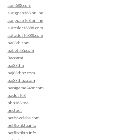
audi688.com
aungpao168.online
aungpao168.online
autoslot16888.com
autoslot16888.com
ba88th.com
babet555.com
Baccarat
baj88thb
baj88thbz.com
baj88thbz.com
bar4game24hr.com
baslot168
bbp168.me
bestbet
betboxclubs.com
betflixtikto.info
betflixtikto.info