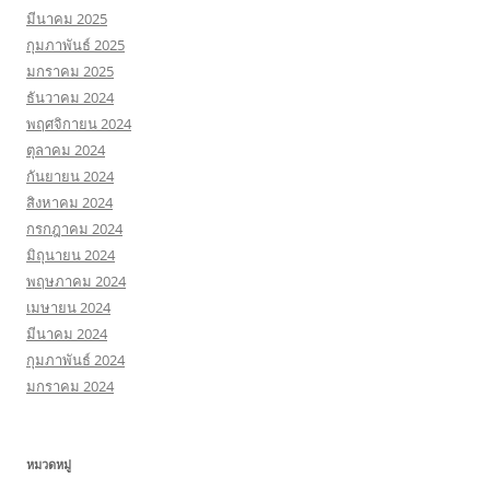
มีนาคม 2025
กุมภาพันธ์ 2025
มกราคม 2025
ธันวาคม 2024
พฤศจิกายน 2024
ตุลาคม 2024
กันยายน 2024
สิงหาคม 2024
กรกฎาคม 2024
มิถุนายน 2024
พฤษภาคม 2024
เมษายน 2024
มีนาคม 2024
กุมภาพันธ์ 2024
มกราคม 2024
หมวดหมู่