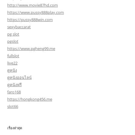
http://www.movie87hd.com
https://www.pussy888play.com
https://pussy888win.com
sexybaccarat
pg slot
pgslot
https://www.pgheng99.me
fullslot
live22
ดูหนัง
ดูหนังออนไลน์
ดูหนังฟรี
faro168
https://hongkong456.me
slot66
เรื่องล่าสุด