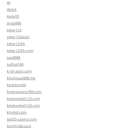
Jili
Jilislot
Jinda55
jinda888
Joker123
joker123auto
Joker123th
Joker123th.com
juad888
judhai168
k1gt-auto.com
khumsup888.me
kingdom66
kingromans789.com
kingxxxbet123.com
kingxxxbet123.com
ktv4sd.com
lala55-casino.com
lionth168.com