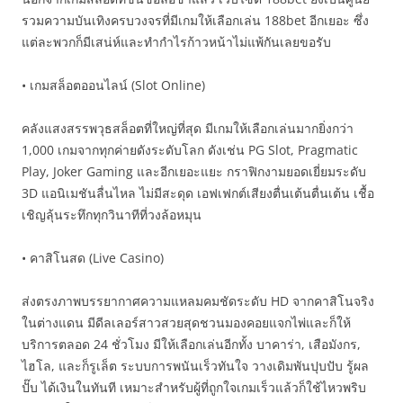
รวมความบันเทิงครบวงจรที่มีเกมให้เลือกเล่น 188bet อีกเยอะ ซึ่ง
แต่ละพวกก็มีเสน่ห์และทำกำไรก้าวหน้าไม่แพ้กันเลยขอรับ
• เกมสล็อตออนไลน์ (Slot Online)
คลังแสงสรรพวุธสล็อตที่ใหญ่ที่สุด มีเกมให้เลือกเล่นมากยิ่งกว่า
1,000 เกมจากทุกค่ายดังระดับโลก ดังเช่น PG Slot, Pragmatic
Play, Joker Gaming และอีกเยอะแยะ กราฟิกงามยอดเยี่ยมระดับ
3D แอนิเมชันลื่นไหล ไม่มีสะดุด เอฟเฟกต์เสียงตื่นเต้นตื่นเต้น เชื้อ
เชิญลุ้นระทึกทุกวินาทีที่วงล้อหมุน
• คาสิโนสด (Live Casino)
ส่งตรงภาพบรรยากาศความแหลมคมชัดระดับ HD จากคาสิโนจริง
ในต่างแดน มีดีลเลอร์สาวสวยสุดชวนมองคอยแจกไพ่และก็ให้
บริการตลอด 24 ชั่วโมง มีให้เลือกเล่นอีกทั้ง บาคาร่า, เสือมังกร,
ไฮโล, และก็รูเล็ต ระบบการพนันเร็วทันใจ วางเดิมพันปุบปับ รู้ผล
ปั๊บ ได้เงินในทันที เหมาะสำหรับผู้ที่ถูกใจเกมเร็วแล้วก็ใช้ไหวพริบ