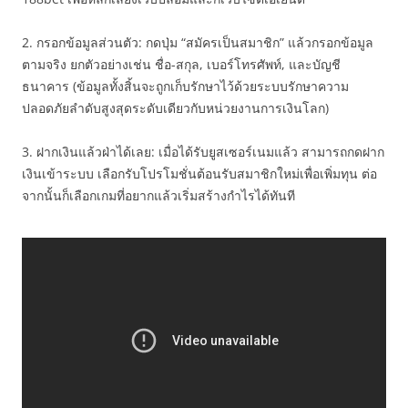
2. กรอกข้อมูลส่วนตัว: กดปุ่ม “สมัครเป็นสมาชิก” แล้วกรอกข้อมูล
ตามจริง ยกตัวอย่างเช่น ชื่อ-สกุล, เบอร์โทรศัพท์, และบัญชี
ธนาคาร (ข้อมูลทั้งสิ้นจะถูกเก็บรักษาไว้ด้วยระบบรักษาความ
ปลอดภัยลำดับสูงสุดระดับเดียวกับหน่วยงานการเงินโลก)
3. ฝากเงินแล้วฝ่าได้เลย: เมื่อได้รับยูสเซอร์เนมแล้ว สามารถกดฝาก
เงินเข้าระบบ เลือกรับโปรโมชั่นต้อนรับสมาชิกใหม่เพื่อเพิ่มทุน ต่อ
จากนั้นก็เลือกเกมที่อยากแล้วเริ่มสร้างกำไรได้ทันที