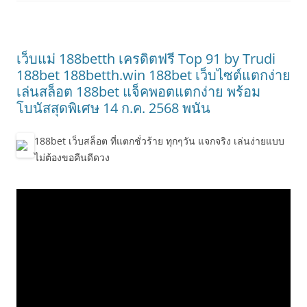
เว็บแม่ 188betth เครดิตฟรี Top 91 by Trudi
188bet 188betth.win 188bet เว็บไซต์แตกง่าย
เล่นสล็อต 188bet แจ็คพอตแตกง่าย พร้อม
โบนัสสุดพิเศษ 14 ก.ค. 2568 พนัน
188bet เว็บสล็อต ที่แตกชั่วร้าย ทุกๆวัน แจกจริง เล่นง่ายแบบ
ไม่ต้องขอคืนดีดวง