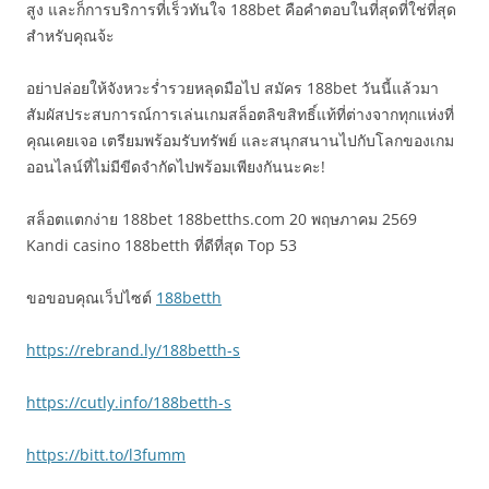
สูง และก็การบริการที่เร็วทันใจ 188bet คือคำตอบในที่สุดที่ใช่ที่สุด
สำหรับคุณจ้ะ
อย่าปล่อยให้จังหวะร่ำรวยหลุดมือไป สมัคร 188bet วันนี้แล้วมา
สัมผัสประสบการณ์การเล่นเกมสล็อตลิขสิทธิ์แท้ที่ต่างจากทุกแห่งที่
คุณเคยเจอ เตรียมพร้อมรับทรัพย์ และสนุกสนานไปกับโลกของเกม
ออนไลน์ที่ไม่มีขีดจำกัดไปพร้อมเพียงกันนะคะ!
สล็อตแตกง่าย 188bet 188betths.com 20 พฤษภาคม 2569
Kandi casino 188betth ที่ดีที่สุด Top 53
ขอขอบคุณเว็ปไซต์
188betth
https://rebrand.ly/188betth-s
https://cutly.info/188betth-s
https://bitt.to/l3fumm