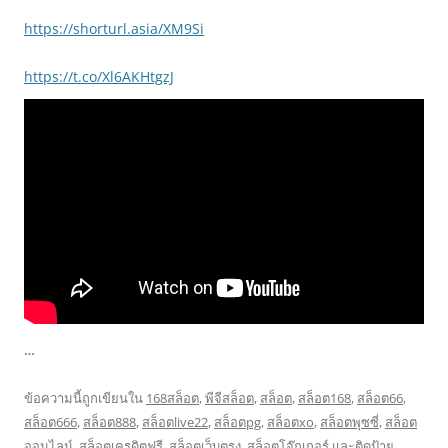
https://shorturl.asia/XM9Si
https://t.co/Xl6AKHtgzJ
…
ข้อความนี้ถูกเขียนใน
168สล็อต
,
พีจีสล็อต
,
สล็อต
,
สล็อต168
,
สล็อต66
,
สล็อต666
,
สล็อต888
,
สล็อตlive22
,
สล็อตpg
,
สล็อตxo
,
สล็อตพุซซี่
,
สล็อต
ออนไลน์
,
สล็อตเครดิตฟรี
,
สล็อตเว็บตรง
,
สล็อตโจ๊กเกอร์
และติดป้าย