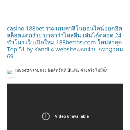
casino 188bet รวมเกมคาสิโนออนไลน์ยอดฮิต
สล็อตแตกง่าย บาคาร่าไหลลื่น เล่นได้ตลอด 24
ชั่วโมง เว็บเปิดใหม่ 188betths.com ใหม่ล่าสุด
Top 51 by Kandi 4 websiteแตกง่าย กรกฎาคม
69
188betth เว็บตรง ลิขสิทธิ์แท้ ปั่นง่าย จ่ายจริง ไม่มีกั๊ก!