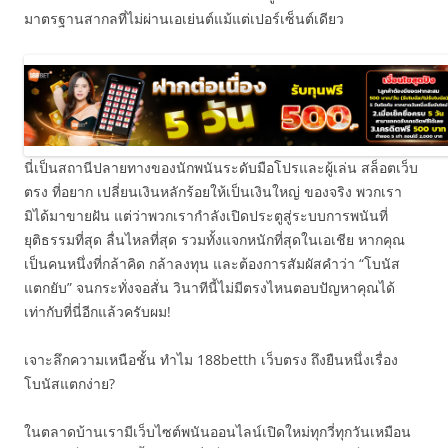
มาตรฐานสากลที่ไม่ผ่านเอเย่นต์แม้แต่เปอร์เซ็นต์เดียว
นี่เป็นสถานีปลายทางของนักพนันระดับมือโปรและผู้เล่น สล็อตเว็บ
ตรง ที่อยาก เปลี่ยนเงินหลักร้อยให้เป็นเงินใหญ่ ของจริง พวกเรา
มิได้มาขายฝัน แต่ว่าพวกเรากำลังเปิดประตูสู่ระบบการพนันที่
ยุติธรรมที่สุด ลื่นไหลที่สุด รวมทั้งแจกหนักที่สุดในเอเชีย หากคุณ
เป็นคนหนึ่งที่กล้าคิด กล้าลงทุน และต้องการสัมผัสคำว่า “โบนัส
แตกยับ” จนกระทั่งจอสั่น วินาทีนี้ไม่มีตรงไหนตอบปัญหาคุณได้
เท่ากับที่นี่อีกแล้วครับผม!
เจาะลึกความเหนือชั้น ทำไม 188betth เว็บตรง ถึงยืนหนึ่งเรื่อง
โบนัสแตกง่าย?
ในตลาดบ้านเรามีเว็บไซต์พนันออนไลน์เปิดใหม่ทุกวี่ทุกวันเหมือน