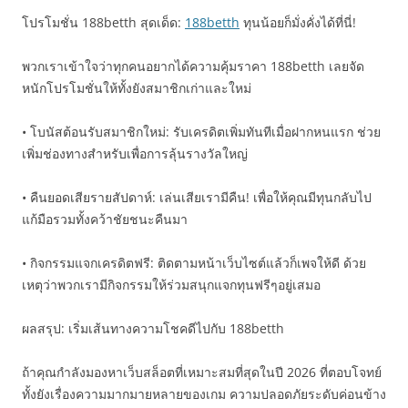
โปรโมชั่น 188betth สุดเด็ด:
188betth
ทุนน้อยก็มั่งคั่งได้ที่นี่!
พวกเราเข้าใจว่าทุกคนอยากได้ความคุ้มราคา 188betth เลยจัด
หนักโปรโมชั่นให้ทั้งยังสมาชิกเก่าและใหม่
• โบนัสต้อนรับสมาชิกใหม่: รับเครดิตเพิ่มทันทีเมื่อฝากหนแรก ช่วย
เพิ่มช่องทางสำหรับเพื่อการลุ้นรางวัลใหญ่
• คืนยอดเสียรายสัปดาห์: เล่นเสียเรามีคืน! เพื่อให้คุณมีทุนกลับไป
แก้มือรวมทั้งคว้าชัยชนะคืนมา
• กิจกรรมแจกเครดิตฟรี: ติดตามหน้าเว็บไซต์แล้วก็เพจให้ดี ด้วย
เหตุว่าพวกเรามีกิจกรรมให้ร่วมสนุกแจกทุนฟรีๆอยู่เสมอ
ผลสรุป: เริ่มเส้นทางความโชคดีไปกับ 188betth
ถ้าคุณกำลังมองหาเว็บสล็อตที่เหมาะสมที่สุดในปี 2026 ที่ตอบโจทย์
ทั้งยังเรื่องความมากมายหลายของเกม ความปลอดภัยระดับค่อนข้าง