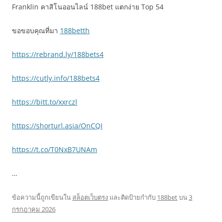
Franklin คาสิโนออนไลน์ 188bet แตกง่าย Top 54
ขอขอบคุณที่มา
188betth
https://rebrand.ly/188bets4
https://cutly.info/188bets4
https://bitt.to/xxrczl
https://shorturl.asia/OnCQI
https://t.co/T0NxB7UNAm
…
ข้อความนี้ถูกเขียนใน
สล็อตเว็บตรง
และติดป้ายกำกับ
188bet
บน
3
กรกฎาคม 2026