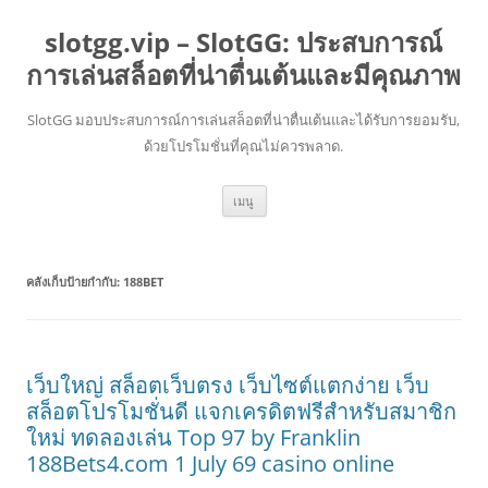
slotgg.vip – SlotGG: ประสบการณ์
การเล่นสล็อตที่น่าตื่นเต้นและมีคุณภาพ
SlotGG มอบประสบการณ์การเล่นสล็อตที่น่าตื่นเต้นและได้รับการยอมรับ,
ด้วยโปรโมชั่นที่คุณไม่ควรพลาด.
ข้าม
เมนู
ไป
ยัง
เนื้อหา
คลังเก็บป้ายกำกับ:
188BET
เว็บใหญ่ สล็อตเว็บตรง เว็บไซต์แตกง่าย เว็บ
สล็อตโปรโมชั่นดี แจกเครดิตฟรีสำหรับสมาชิก
ใหม่ ทดลองเล่น Top 97 by Franklin
188Bets4.com 1 July 69 casino online