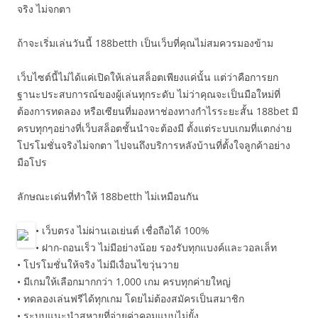
จริง ไม่จกตา
ถ้าจะเริ่มเล่นวันนี้ 188betth เป็นเว็บที่คุณไม่สมควรมองข้าม
เว็บไซต์นี้ไม่ได้แค่เปิดให้เล่นสล็อตเพียงแค่นั้น แต่ว่าคือการยก
ฐานะประสบการณ์ของผู้เล่นทุกระดับ ไม่ว่าคุณจะเป็นมือใหม่ที่
ต้องการทดลอง หรือเซียนที่มองหาช่องทางกำไรระยะสั้น 188bet มี
ครบทุกๆอย่างที่เว็บสล็อตชั้นนำจะต้องมี ตั้งแต่ระบบเกมที่แตกง่าย
โปรโมชั่นจริงไม่จกตา ไปจนถึงบริการหลังบ้านที่ตั้งใจลูกค้าอย่าง
มือโปร
ลักษณะเด่นที่ทำให้ 188betth ไม่เหมือนกัน
• เว็บตรง ไม่ผ่านเอเย่นต์ เชื่อถือได้ 100%
• ฝาก-ถอนเร็ว ไม่มีอย่างน้อย รองรับทุกแบงค์และวอลเล็ท
• โปรโมชั่นให้จริง ไม่มีเงื่อนไขวุ่นวาย
• มีเกมให้เลือกมากกว่า 1,000 เกม ครบทุกค่ายใหญ่
• ทดลองเล่นฟรีได้ทุกเกม โดยไม่ต้องสมัครเป็นสมาชิก
• ระบบแนะนำสหายที่จ่ายค่าคอมแบบไม่ยั้ง