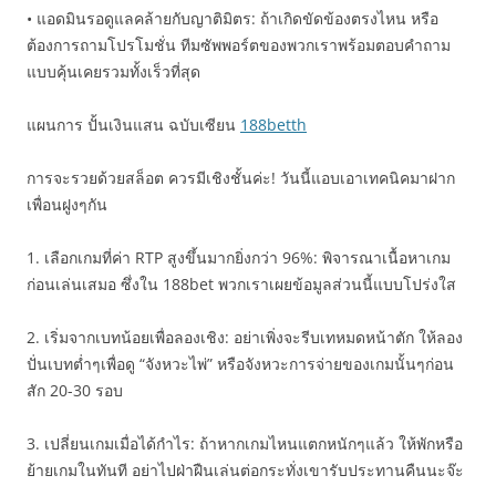
• แอดมินรอดูแลคล้ายกับญาติมิตร: ถ้าเกิดขัดข้องตรงไหน หรือ
ต้องการถามโปรโมชั่น ทีมซัพพอร์ตของพวกเราพร้อมตอบคำถาม
แบบคุ้นเคยรวมทั้งเร็วที่สุด
แผนการ ปั้นเงินแสน ฉบับเซียน
188betth
การจะรวยด้วยสล็อต ควรมีเชิงชั้นค่ะ! วันนี้แอบเอาเทคนิคมาฝาก
เพื่อนฝูงๆกัน
1. เลือกเกมที่ค่า RTP สูงขึ้นมากยิ่งกว่า 96%: พิจารณาเนื้อหาเกม
ก่อนเล่นเสมอ ซึ่งใน 188bet พวกเราเผยข้อมูลส่วนนี้แบบโปร่งใส
2. เริ่มจากเบทน้อยเพื่อลองเชิง: อย่าเพิ่งจะรีบเทหมดหน้าตัก ให้ลอง
ปั่นเบทต่ำๆเพื่อดู “จังหวะไพ่” หรือจังหวะการจ่ายของเกมนั้นๆก่อน
สัก 20-30 รอบ
3. เปลี่ยนเกมเมื่อได้กำไร: ถ้าหากเกมไหนแตกหนักๆแล้ว ให้พักหรือ
ย้ายเกมในทันที อย่าไปฝ่าฝืนเล่นต่อกระทั่งเขารับประทานคืนนะจ๊ะ