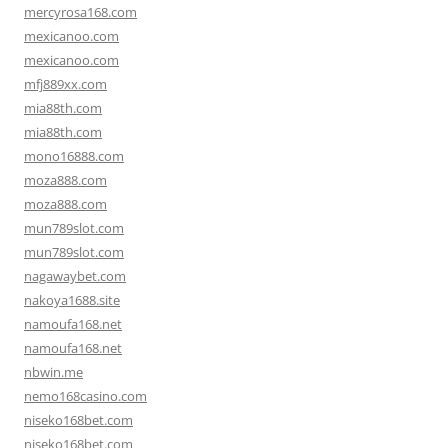
mercyrosa168.com
mexicanoo.com
mexicanoo.com
mfj889xx.com
mia88th.com
mia88th.com
mono16888.com
moza888.com
moza888.com
mun789slot.com
mun789slot.com
nagawaybet.com
nakoya1688.site
namoufa168.net
namoufa168.net
nbwin.me
nemo168casino.com
niseko168bet.com
niseko168bet.com