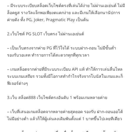
– มีระบบระเบียบสล็อตเว็บไซต์ตรงที่เล่นได้ง่าย ไม่ผ่านเอเย่นต์ ไม่มี
ล็อคยูส รางวัลแจ็กพอเพียงตแตกง่าย และมีเกมให้เลือกนานัปการ
ค่ายดัง ทั้ง PG, Joker, Pragmatic Play เป็นต้น
2.เว็บไซต์ PG SLOT เว็บตรง ไม่ผ่านเอเย่นต์
– เป็นเว็บตรงจากค่าย PG ที่ไว้ใจได้ ระบบฝาก-ถอน ไม่มีขั้นต่ำ
รองรับวอเลท ทำรายการได้สะดวกทุกที่ทุกเวลา
– เกมสล็อตจากค่ายที่มีระบบระเบียบ API แท้ ทำให้การเล่นลื่นไหล
ระบบเกมเสถียร รวมทั้งมีโอกาสทำกำไรจริงจากโบนัสในเกมและก็
ฟีเจอร์ต่างๆ
3.เว็บ สล็อต888 เว็บไซต์ตรงอันดับ 1 พร้อมเกมหลายค่าย
– เว็บที่เสนอเกมสล็อตจากหลายค่ายสุดยอด รองรับ ฝาก-ถอนออโต้
ไม่มีอย่างต่ำ แล้วก็ให้ผู้เล่นลงเดิมพันตั้งแต่ 1 บาทขึ้นไปเลยทีเดียว