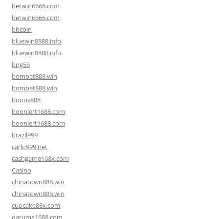
betwin6666.com
betwin6666.com
bitcoin
bluewin8888.info
bluewin8888.info
bng55
bombet888.win
bombet888.win
bonus888
boonlert1688.com
boonlert1688.com
brazil999
carlo999.net
cashgame168x.com
Casino
chinatown888.win
chinatown888.win
cupcake88x.com
daruma1688.com