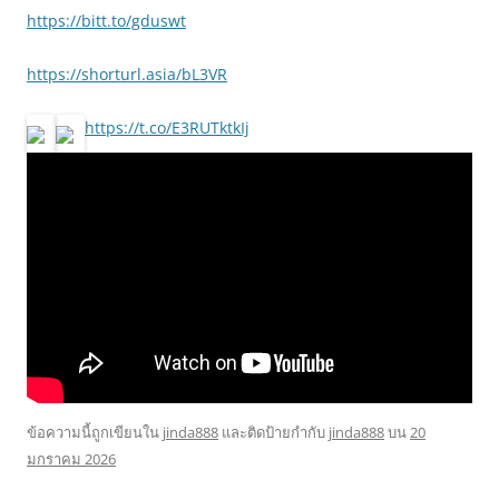
https://bitt.to/gduswt
https://shorturl.asia/bL3VR
https://t.co/E3RUTktkIj
ข้อความนี้ถูกเขียนใน
jinda888
และติดป้ายกำกับ
jinda888
บน
20
มกราคม 2026