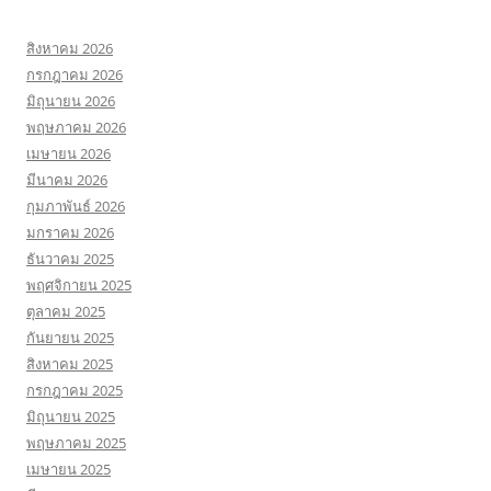
สิงหาคม 2026
กรกฎาคม 2026
มิถุนายน 2026
พฤษภาคม 2026
เมษายน 2026
มีนาคม 2026
กุมภาพันธ์ 2026
มกราคม 2026
ธันวาคม 2025
พฤศจิกายน 2025
ตุลาคม 2025
กันยายน 2025
สิงหาคม 2025
กรกฎาคม 2025
มิถุนายน 2025
พฤษภาคม 2025
เมษายน 2025