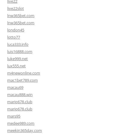
live22
live22slot
lnw365bet.com
lnw365bet.com
london45
lotto77
luca333.info
luis16888.com
luke999.net
lux555.net
m4newonline.com
mac1bet789.com
macau69
macau888.win
mario678.club
mario678.club
mars95
medee989.com
meekin365day.com