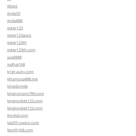
Jilislot
Jinda55
jinda888
Joker123
joker123auto
Joker123th
Joker123th.com
juad888
judhai168
k1gt-auto.com
khumsup888.me
kingdom66
kingromans789.com
kingxxxbet123.com
kingxxxbet123.com
ktv4sd.com
lala55-casino.com
lionth168.com