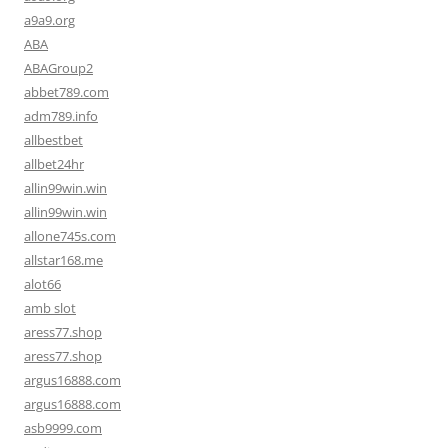
a9a9.org
ABA
ABAGroup2
abbet789.com
adm789.info
allbestbet
allbet24hr
allin99win.win
allin99win.win
allone745s.com
allstar168.me
alot66
amb slot
aress77.shop
aress77.shop
argus16888.com
argus16888.com
asb9999.com