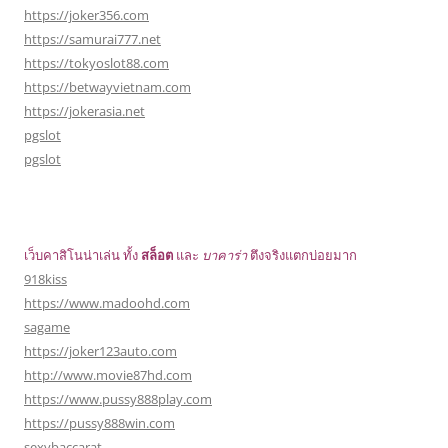
https://joker356.com
https://samurai777.net
https://tokyoslot88.com
https://betwayvietnam.com
https://jokerasia.net
pgslot
pgslot
เว็บคาสิโนน่าเล่น ทั้ง
สล็อต
และ
บาคาร่า
ตึงจริงแตกบ่อยมาก
918kiss
https://www.madoohd.com
sagame
https://joker123auto.com
http://www.movie87hd.com
https://www.pussy888play.com
https://pussy888win.com
sexybaccarat