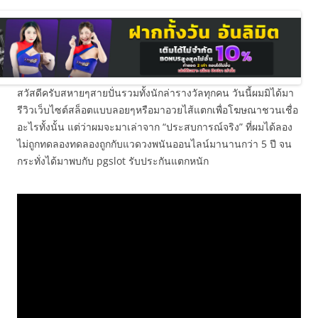
สวัสดีครับสหายๆสายปั่นรวมทั้งนักล่ารางวัลทุกคน วันนี้ผมมิได้มา
รีวิวเว็บไซต์สล็อตแบบลอยๆหรือมาอวยไส้แตกเพื่อโฆษณาชวนเชื่อ
อะไรทั้งนั้น แต่ว่าผมจะมาเล่าจาก “ประสบการณ์จริง” ที่ผมได้ลอง
ไม่ถูกทดลองทดลองถูกกับแวดวงพนันออนไลน์มานานกว่า 5 ปี จน
กระทั่งได้มาพบกับ pgslot รับประกันแตกหนัก