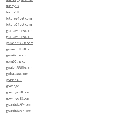
funny18
funny18.in
future24bet.com
future24bet.com
gachawin168.com
gachawin168.com
gamehit8888.com
gamehit8888.com
gem99ths.com
gem99ths.com
goatza888fin.com
gobaza88.com
golden456
gowingo
gowingo88.com
gowingo88.com
grandufa99.com
grandufa99.com