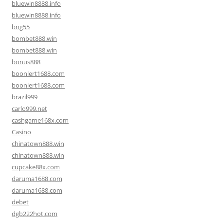
bluewin8888.info
bluewin8888.info
bng55
bombet888.win
bombet888.win
bonus888
boonlert1688.com
boonlert1688.com
brazil999
carlo999.net
cashgame168x.com
Casino
chinatown888.win
chinatown888.win
cupcake88x.com
daruma1688.com
daruma1688.com
debet
dgb222hot.com