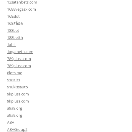
13satanbets.com
1688vegasx.com
168slot
168สล็อต
188bet
188betth
1xbit
1xgameth.com
789pluss.com
789pluss.com
8lots.me
918Kiss
918kissauto
9kpluss.com
9kpluss.com
a9a9.org
a9a9.org
ABA
ABAGroup2