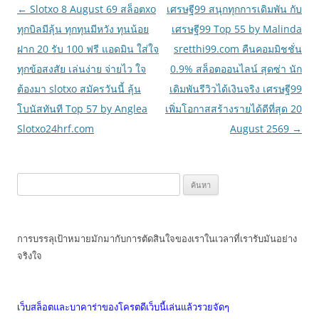
เมนู
←
Slotxo 8 August 69 สล็อตxo
เศรษฐี99 สนุกทุกการเดิมพัน กับ
นำทาง
ทุกบิลมีลุ้น ทุกทุนมีหวัง ทุนน้อย
เศรษฐี99 Top 55 by Malinda
เรื่อง
ฝาก 20 รับ 100 ฟรี แอดมิน ใส่ใจ
sretthi99.com คืนคอมมิชชั่น
ทุกข้อสงสัย เล่นง่าย จ่ายไว ใจ
0.9% สล็อตออนไลน์ สุดซ่า นัก
ต้องมา slotxo สมัครวันนี้ ลุ้น
เดิมพันรีวิวได้เงินจริง เศรษฐี99
โบนัสทันที Top 57 by Anglea
เพิ่มโอกาสสร้างรายได้ดีที่สุด 20
Slotxo24hrf.com
August 2569
→
ค้นหา
สำหรับ:
การบรรลุเป้าหมายมักมากับการตัดสินใจของเราในเวลาที่เรารับมันอย่าง
จริงใจ
เว็บสล็อตและบาคาร่าของโครตดีเว็บนี้เล่นแล้วรวยจัดๆ