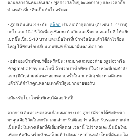
ตอนกลางวันคนเล่นเยอะ พูลรางวัลใหญ่จะแตกง่าย) และเวลาดึก
ข้างหลังเที่ยงคืนเป็นต้นไปครับผม
• สูตรเดินเงิน 3 ระดับ:
สล็อต
เริ่มเบตต่ำสุดก่อน (ดังเช่น 1-2 บาท)
กดไปเลย 10-15 ไม้เพื่อดูเชิงเกม ถ้าเกิดเกมเริ่มจ่ายคอมโบดี ให้ขยับ
เบตขึ้นเป็น 5-10 บาท และเมื่อไหร่ที่เข้าฟรีสปินแล้วได้กำไรก้อน
ใหญ่ ให้พักหรือเปลี่ยนเกมทันที ห้ามฝ่าฝืนต่อเด็ดขาด
• อย่ามองข้ามฟีพบร์ซื้อฟรีสปิน: เกมบางเกมของค่าย pgslot หรือ
Pragmatic Play บนเว็บนี้ ถ้าพวกเราซื้อฟีพบร์ในจังหวะที่เกมกำลัง
แจก (มีสัญลักษณ์แพงๆออกหลายครั้งในเกมหลัก) ช่องทางคืนทุน
แล้วก็ได้กำไรคูณหลายเท่าตัวมีสูงมากมายขอรับ
สมัครรับโปรโมชั่นพิเศษได้เลยวันนี้!
จากการเดินทางของคนเกือบหมดกระเป๋า สู่การมีรายได้พิเศษเข้า
มาจุนเจือชีวิตในทุกวัน ผมกล้าการันตีเลยว่า สล็อต รับรองแตกหนัก
เป็นหนึ่งในทางเลือกที่ดีเยี่ยมที่สุดณ เวลานี้ ไม่ว่าคุณจะเป็นมือใหม่
เพิ่งจะหัดปั่น หรือเซียนสล็อตที่กำลังมองหาบ้านหลังใหม่ที่มั่นคง ไม่