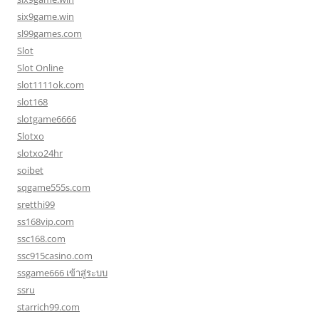
six9game.win
sl99games.com
Slot
Slot Online
slot1111ok.com
slot168
slotgame6666
Slotxo
slotxo24hr
soibet
sqgame555s.com
sretthi99
ss168vip.com
ssc168.com
ssc915casino.com
ssgame666 เข้าสู่ระบบ
ssru
starrich99.com