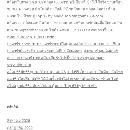
สล็อตเว็บตรง 4 ก.ค. 69 สล็อต168 ความพรีเมียมที่เข้าถึงได้จริง ชวนเพื่อน
รับ 100 ฝาก-ถอน อัตโนมัติ การันตี กำไรหลักแสน สล็อตเว็บตรง ห้าม
พลาด โปรดีรออยู่ Top 12 by Maddison tangtem168e.com
สล็อต888 สล็อตออนไลน์มาแรง รวมเกมยอดนิยม พร้อมเคล็ดลับก่อนเริ่ม
เล่น 20 September 69 เวปไซต์ แจกหนัก Jin888.asia casino เว็บแม่
ทดลองเล่น Top 31 by Dustin
บาคาร่า 7 Sep 2026 บาคาร่า168 เปิดมุมมองใหม่ของเกมบาคาร่า เซียน
บาคาร่าตัวจริงรับ 3 แสน ระบบเสถียร อัปเดตล่าสุด บาคาร่าสด ดีลเลอร์
สาวสวย บาคาร่า168 สมัครปุ๊บ รับโปรปั๊บ Top 29 by Xiomara
sexy168c.com
สล็อต55 Jin55.guru 20 กรกฎาคม 26 jinda55 เว็บบาคาร่าอันดับ 1 ในไทย
สมาชิกใหม่รับ 100% ได้เงินเร็ว เข้าใจง่าย ระบบทันสมัย รองรับทุกไลฟ์
สไตล์ jinda55 สมัครไว้ก่อน คุ้มกว่า Top 63 by Marcella
คลังเก็บ
สิงหาคม 2026
กรกฎาคม 2026