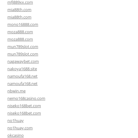
mfj889xx.com
mia88th.com
mia88th.com
mono16888.com
moza888.com
moza888.com
mun789slot.com
mun789slot.com
nagawaybet.com
nakoya1688.site
namoufa168.net
namoufa168.net
nbwin.me
nemo168casino.com
niseko168bet.com
niseko168bet.com
no1huay
no1huay.com
okcasino