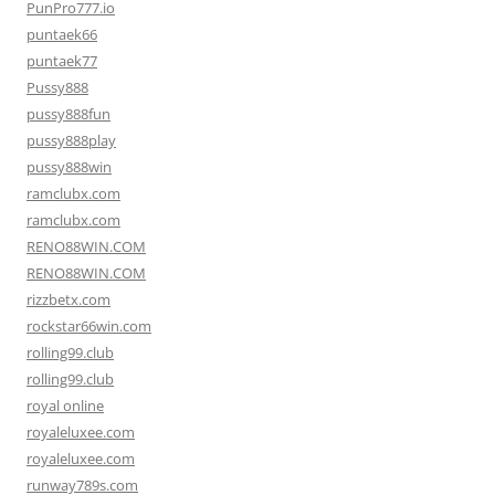
PunPro777.io
puntaek66
puntaek77
Pussy888
pussy888fun
pussy888play
pussy888win
ramclubx.com
ramclubx.com
RENO88WIN.COM
RENO88WIN.COM
rizzbetx.com
rockstar66win.com
rolling99.club
rolling99.club
royal online
royaleluxee.com
royaleluxee.com
runway789s.com