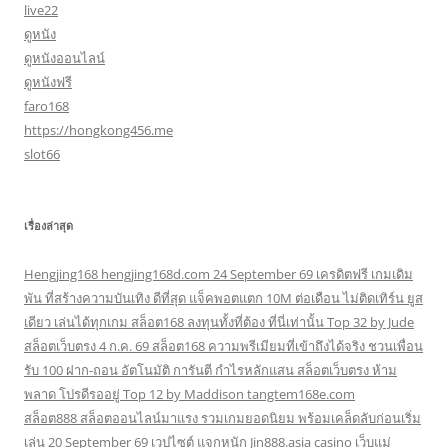
live22
ดูหนัง
ดูหนังออนไลน์
ดูหนังฟรี
faro168
https://hongkong456.me
slot66
เรื่องล่าสุด
Hengjing168 hengjing168d.com 24 September 69 เครดิตฟรี เกมเดิม
พัน ที่สร้างความบันเทิง ดีที่สุด แจ็คพอตแตก 10M ต่อเดือน ไม่ติดเทิร์น ยูส
เดียว เล่นได้ทุกเกม สล็อต168 ลงทุนทั้งที่ต้อง ที่นี่เท่านั้น Top 32 by Jude
สล็อตเว็บตรง 4 ก.ค. 69 สล็อต168 ความพรีเมียมที่เข้าถึงได้จริง ชวนเพื่อน
รับ 100 ฝาก-ถอน อัตโนมัติ การันตี กำไรหลักแสน สล็อตเว็บตรง ห้าม
พลาด โปรดีรออยู่ Top 12 by Maddison tangtem168e.com
สล็อต888 สล็อตออนไลน์มาแรง รวมเกมยอดนิยม พร้อมเคล็ดลับก่อนเริ่ม
เล่น 20 September 69 เวปไซต์ แจกหนัก Jin888.asia casino เว็บแม่