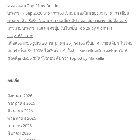
ทดลองเล่น Top 31 by Dustin
บาคาร่า 7 Sep 2026 บาคาร่า168 เปิดมุมมองใหม่ของเกมบาคาร่า เซียน
บาคาร่าตัวจริงรับ 3 แสน ระบบเสถียร อัปเดตล่าสุด บาคาร่าสด ดีลเลอร์
สาวสวย บาคาร่า168 สมัครปุ๊บ รับโปรปั๊บ Top 29 by Xiomara
sexy168c.com
สล็อต55 Jin55.guru 20 กรกฎาคม 26 jinda55 เว็บบาคาร่าอันดับ 1 ในไทย
สมาชิกใหม่รับ 100% ได้เงินเร็ว เข้าใจง่าย ระบบทันสมัย รองรับทุกไลฟ์
สไตล์ jinda55 สมัครไว้ก่อน คุ้มกว่า Top 63 by Marcella
คลังเก็บ
สิงหาคม 2026
กรกฎาคม 2026
มิถุนายน 2026
พฤษภาคม 2026
เมษายน 2026
มีนาคม 2026