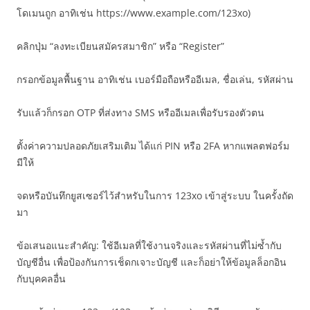
โดเมนถูก อาทิเช่น https://www.example.com/123xo)
คลิกปุ่ม “ลงทะเบียนสมัครสมาชิก” หรือ “Register”
กรอกข้อมูลพื้นฐาน อาทิเช่น เบอร์มือถือหรืออีเมล, ชื่อเล่น, รหัสผ่าน
รับแล้วก็กรอก OTP ที่ส่งทาง SMS หรืออีเมลเพื่อรับรองตัวตน
ตั้งค่าความปลอดภัยเสริมเติม ได้แก่ PIN หรือ 2FA หากแพลตฟอร์ม
มีให้
จดหรือบันทึกยูสเซอร์ไว้สำหรับในการ 123xo เข้าสู่ระบบ ในครั้งถัด
มา
ข้อเสนอแนะสำคัญ: ใช้อีเมลที่ใช้งานจริงและรหัสผ่านที่ไม่ซ้ำกับ
บัญชีอื่น เพื่อป้องกันการเช็ดกเจาะบัญชี และก็อย่าให้ข้อมูลล็อกอิน
กับบุคคลอื่น