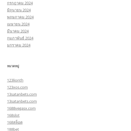
กรกฎาคม 2024
มิถุนายน 2024
พฤษภาคม 2024
เมษายน 2024
มีนาคม 2024
กุมภาพันธ์ 2024
มกราคม 2024
หมวดหมู่
123lionth
123xos.com
13satanbets.com
13satanbets.com
1688vegasx.com
168slot
168สล็อต
188bet