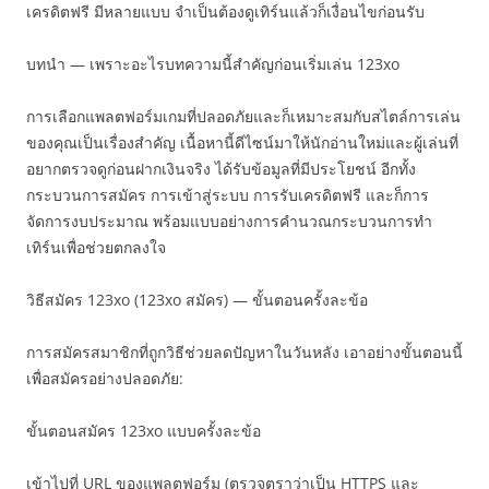
เครดิตฟรี มีหลายแบบ จำเป็นต้องดูเทิร์นแล้วก็เงื่อนไขก่อนรับ
บทนำ — เพราะอะไรบทความนี้สำคัญก่อนเริ่มเล่น 123xo
การเลือกแพลตฟอร์มเกมที่ปลอดภัยและก็เหมาะสมกับสไตล์การเล่น
ของคุณเป็นเรื่องสำคัญ เนื้อหานี้ดีไซน์มาให้นักอ่านใหม่และผู้เล่นที่
อยากตรวจดูก่อนฝากเงินจริง ได้รับข้อมูลที่มีประโยชน์ อีกทั้ง
กระบวนการสมัคร การเข้าสู่ระบบ การรับเครดิตฟรี และก็การ
จัดการงบประมาณ พร้อมแบบอย่างการคำนวณกระบวนการทำ
เทิร์นเพื่อช่วยตกลงใจ
วิธีสมัคร 123xo (123xo สมัคร) — ขั้นตอนครั้งละข้อ
การสมัครสมาชิกที่ถูกวิธีช่วยลดปัญหาในวันหลัง เอาอย่างขั้นตอนนี้
เพื่อสมัครอย่างปลอดภัย:
ขั้นตอนสมัคร 123xo แบบครั้งละข้อ
เข้าไปที่ URL ของแพลตฟอร์ม (ตรวจตราว่าเป็น HTTPS และ