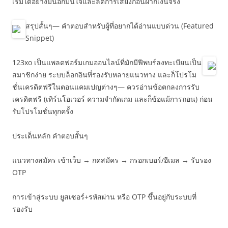
เริ่มได้อย่างมั่นอกมั่นใจและลดการเสี่ยงก่อนฝากเงินจริง
สรุปสั้นๆ— คำตอบสำหรับผู้ที่อยากได้อ่านแบบด่วน (Featured
Snippet)
123xo เป็นแพลตฟอร์มเกมออนไลน์ที่มักมีฟีพบร์ลงทะเบียนเป็น
สมาชิกง่าย ระบบล็อกอินที่รองรับหลายแนวทาง และก็โปรโม
ชั่นเครดิตฟรีในตอนแคมเปญต่างๆ— ควรอ่านข้อตกลงการรับ
เครดิตฟรี (เทิร์นโอเวอร์ ความจำกัดเกม และก็ข้อแม้การถอน) ก่อน
รับโปรโมชั่นทุกครั้ง
ประเด็นหลัก คำตอบสั้นๆ
แนวทางสมัคร เข้าเว็บ → กดสมัคร → กรอกเบอร์/อีเมล → รับรอง
OTP
การเข้าสู่ระบบ ยูสเซอร์+รหัสผ่าน หรือ OTP ขึ้นอยู่กับระบบที่
รองรับ