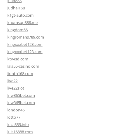
juad888
judhai168
k1gt-auto.com
khumsup888.me
kingdom66
kingromans789.com
kingxxxbet123.com
kingxxxbet123.com
ktv4sd.com
lala55-casino.com
lionth168.com
live22
live22slot
lnw365bet.com
lnw365bet.com
london45
lotto77
luca333.info
luis16888.com