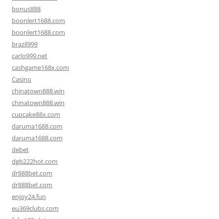
bonus888
boonlert1688.com
boonlert1688.com
brazil999
carlo999.net
cashgame168x.com
Casino
chinatown888.win
chinatown888.win
cupcake88x.com
daruma1688.com
daruma1688.com
debet
dgb222hot.com
dr888bet.com
dr888bet.com
enjoy24.fun
eu369clubs.com