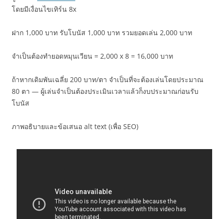
โดยมีเงื่อนไขเทิร์น 8x
ฝาก 1,000 บาท รับโบนัส 1,000 บาท รวมยอดเล่น 2,000 บาท
จำเป็นต้องทำยอดหมุนเวียน = 2,000 x 8 = 16,000 บาท
ถ้าหากเดิมพันเฉลี่ย 200 บาท/ตา จำเป็นที่จะต้องเล่นโดยประมาณ
80 ตา — ผู้เล่นจำเป็นต้องประเมินเวลาแล้วก็งบประมาณก่อนรับ
โบนัส
ภาพอธิบายและข้อเสนอ alt text (เพื่อ SEO)