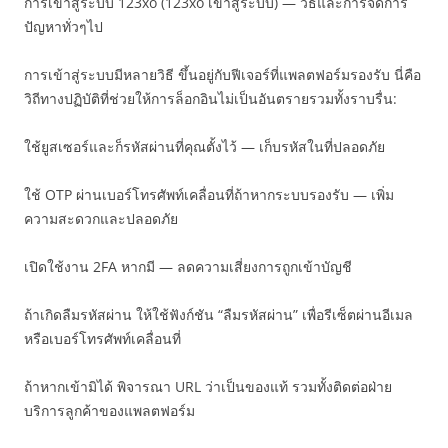
การเข้าสู่ระบบ 123xo (123xo เข้าสู่ระบบ) — วิธีและการจัดการ
ปัญหาทั่วๆไป
การเข้าสู่ระบบมีหลายวิธี ขึ้นอยู่กับฟีเจอร์ที่แพลตฟอร์มรองรับ นี่คือ
วิถีทางปฏิบัติที่ช่วยให้การล็อกอินไม่เป็นอันตรายรวมทั้งราบรื่น:
ใช้ยูสเซอร์และก็รหัสผ่านที่คุณตั้งไว้ — เก็บรหัสในที่ปลอดภัย
ใช้ OTP ผ่านเบอร์โทรศัพท์เคลื่อนที่ถ้าหากระบบรองรับ — เพิ่ม
ความสะดวกและปลอดภัย
เปิดใช้งาน 2FA หากมี — ลดความเสี่ยงการถูกเข้าบัญชี
ถ้าเกิดลืมรหัสผ่าน ให้ใช้ฟังก์ชัน “ลืมรหัสผ่าน” เพื่อรีเซ็ตผ่านอีเมล
หรือเบอร์โทรศัพท์เคลื่อนที่
ถ้าหากเข้ามิได้ พิจารณา URL ว่าเป็นของแท้ รวมทั้งติดต่อฝ่าย
บริการลูกค้าของแพลตฟอร์ม