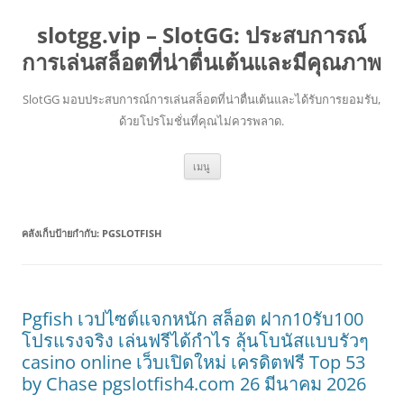
slotgg.vip – SlotGG: ประสบการณ์
การเล่นสล็อตที่น่าตื่นเต้นและมีคุณภาพ
SlotGG มอบประสบการณ์การเล่นสล็อตที่น่าตื่นเต้นและได้รับการยอมรับ,
ด้วยโปรโมชั่นที่คุณไม่ควรพลาด.
ข้าม
เมนู
ไป
ยัง
เนื้อหา
คลังเก็บป้ายกำกับ:
PGSLOTFISH
Pgfish เวปไซต์แจกหนัก สล็อต ฝาก10รับ100
โปรแรงจริง เล่นฟรีได้กำไร ลุ้นโบนัสแบบรัวๆ
casino online เว็บเปิดใหม่ เครดิตฟรี Top 53
by Chase pgslotfish4.com 26 มีนาคม 2026