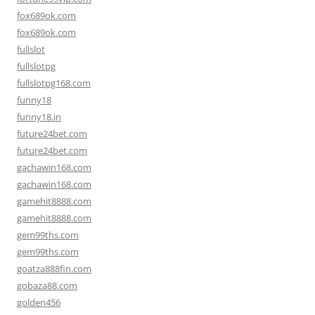
fox689ok.com
fox689ok.com
fullslot
fullslotpg
fullslotpg168.com
funny18
funny18.in
future24bet.com
future24bet.com
gachawin168.com
gachawin168.com
gamehit8888.com
gamehit8888.com
gem99ths.com
gem99ths.com
goatza888fin.com
gobaza88.com
golden456