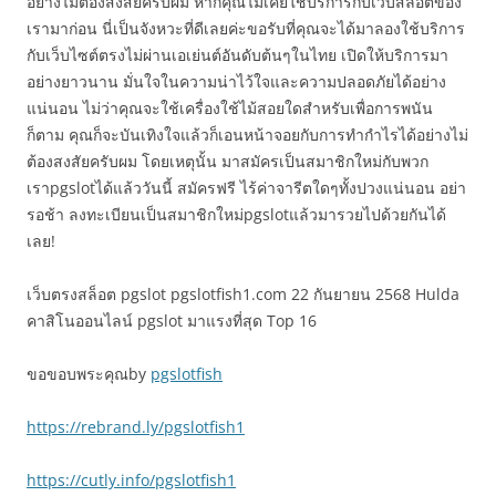
อย่างไม่ต้องสงสัยครับผม หากคุณไม่เคยใช้บริการกับเว็บสล็อตของ
เรามาก่อน นี่เป็นจังหวะที่ดีเลยค่ะขอรับที่คุณจะได้มาลองใช้บริการ
กับเว็บไซต์ตรงไม่ผ่านเอเย่นต์อันดับต้นๆในไทย เปิดให้บริการมา
อย่างยาวนาน มั่นใจในความน่าไว้ใจและความปลอดภัยได้อย่าง
แน่นอน ไม่ว่าคุณจะใช้เครื่องใช้ไม้สอยใดสำหรับเพื่อการพนัน
ก็ตาม คุณก็จะบันเทิงใจแล้วก็เอนหน้าจอยกับการทำกำไรได้อย่างไม่
ต้องสงสัยครับผม โดยเหตุนั้น มาสมัครเป็นสมาชิกใหม่กับพวก
เราpgslotได้แล้ววันนี้ สมัครฟรี ไร้ค่าจารีตใดๆทั้งปวงแน่นอน อย่า
รอช้า ลงทะเบียนเป็นสมาชิกใหม่pgslotแล้วมารวยไปด้วยกันได้
เลย!
เว็บตรงสล็อต pgslot pgslotfish1.com 22 กันยายน 2568 Hulda
คาสิโนออนไลน์ pgslot มาแรงที่สุด Top 16
ขอขอบพระคุณby
pgslotfish
https://rebrand.ly/pgslotfish1
https://cutly.info/pgslotfish1