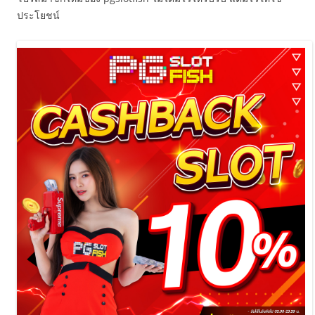
ประโยชน์