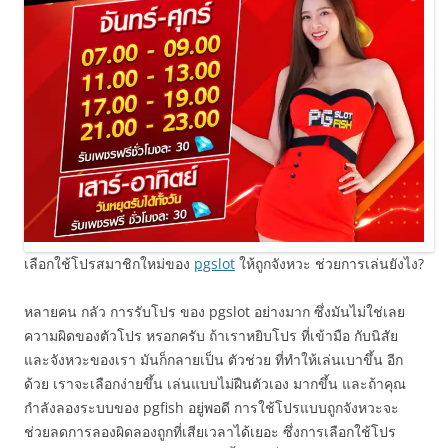
เลือกใช้โปรสมาชิกใหม่ของ
pgslot
ให้ถูกจังหวะ ช่วยการเล่นยังไง?
หลายคน กลัว การรับโปร ของ pgslot อย่างมาก ซึ่งมันไม่ใช่เลย
ความผิดของตัวโปร หรอกครับ ถ้าเราหยิบโปร ที่เข้ามือ กับนิสัย
และจังหวะของเรา มันก็กลายเป็น ตัวช่วย ที่ทำให้เล่นเบาขึ้น อีก
ด้วย เราจะเลือกง่ายขึ้น เล่นแบบไม่ฝืนตัวเอง มากขึ้น และถ้าคุณ
กำลังลองระบบของ pgfish อยู่พอดี การใช้โปรแบบถูกจังหวะจะ
ช่วยลดการลองผิดลองถูกที่เสียเวลาได้เยอะ ซึ่งการเลือกใช้โปร