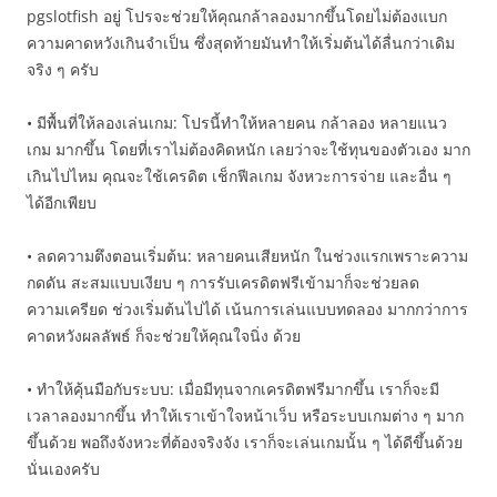
pgslotfish อยู่ โปรจะช่วยให้คุณกล้าลองมากขึ้นโดยไม่ต้องแบก
ความคาดหวังเกินจำเป็น ซึ่งสุดท้ายมันทำให้เริ่มต้นได้ลื่นกว่าเดิม
จริง ๆ ครับ
• มีพื้นที่ให้ลองเล่นเกม: โปรนี้ทำให้หลายคน กล้าลอง หลายแนว
เกม มากขึ้น โดยที่เราไม่ต้องคิดหนัก เลยว่าจะใช้ทุนของตัวเอง มาก
เกินไปไหม คุณจะใช้เครดิต เช็กฟีลเกม จังหวะการจ่าย และอื่น ๆ
ได้อีกเพียบ
• ลดความตึงตอนเริ่มต้น: หลายคนเสียหนัก ในช่วงแรกเพราะความ
กดดัน สะสมแบบเงียบ ๆ การรับเครดิตฟรีเข้ามาก็จะช่วยลด
ความเครียด ช่วงเริ่มต้นไปได้ เน้นการเล่นแบบทดลอง มากกว่าการ
คาดหวังผลลัพธ์ ก็จะช่วยให้คุณใจนิ่ง ด้วย
• ทำให้คุ้นมือกับระบบ: เมื่อมีทุนจากเครดิตฟรีมากขึ้น เราก็จะมี
เวลาลองมากขึ้น ทำให้เราเข้าใจหน้าเว็บ หรือระบบเกมต่าง ๆ มาก
ขึ้นด้วย พอถึงจังหวะที่ต้องจริงจัง เราก็จะเล่นเกมนั้น ๆ ได้ดีขึ้นด้วย
นั่นเองครับ