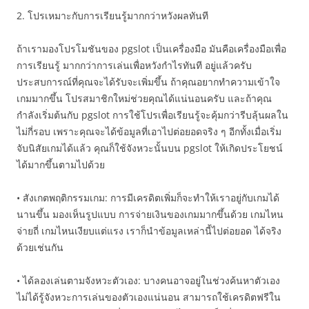
2. โปรเหมาะกับการเรียนรู้มากกว่าหวังผลทันที
ถ้าเรามองโปรโมชันของ pgslot เป็นเครื่องมือ มันคือเครื่องมือเพื่อ
การเรียนรู้ มากกว่าการเล่นเพื่อหวังกำไรทันที อยู่แล้วครับ
ประสบการณ์ที่คุณจะได้รับจะเพิ่มขึ้น ถ้าคุณอยากทำความเข้าใจ
เกมมากขึ้น โปรสมาชิกใหม่ช่วยคุณได้แน่นอนครับ และถ้าคุณ
กำลังเริ่มต้นกับ pgslot การใช้โปรเพื่อเรียนรู้จะคุ้มกว่ารีบลุ้นผลใน
ไม่กี่รอบ เพราะคุณจะได้ข้อมูลที่เอาไปต่อยอดจริง ๆ อีกทั้งเมื่อเริ่ม
จับนิสัยเกมได้แล้ว คุณก็ใช้จังหวะนั้นบน pgslot ให้เกิดประโยชน์
ได้มากขึ้นตามไปด้วย
• สังเกตพฤติกรรมเกม: การมีเครดิตเพิ่มก็จะทำให้เราอยู่กับเกมได้
นานขึ้น มองเห็นรูปแบบ การจ่ายเงินของเกมมากขึ้นด้วย เกมไหน
จ่ายถี่ เกมไหนเงียบแต่แรง เราก็นำข้อมูลเหล่านี้ไปต่อยอด ได้จริง
ด้วยเช่นกัน
• ได้ลองเล่นตามจังหวะตัวเอง: บางคนอาจอยู่ในช่วงค้นหาตัวเอง
ไม่ได้รู้จังหวะการเล่นของตัวเองแน่นอน สามารถใช้เครดิตฟรีใน