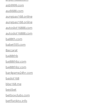
asb9999.com
audi688.com
aungpao168.online
aungpao168.online
autoslot16888.com
autoslot16888.com
ba88th.com
babet555.com
Baccarat
baj88thb
baj88thbz.com
baj88thbz.com
bar4game24hr.com
baslot168
bbp168.me
bestbet
betboxclubs.com
betflixtikto.info