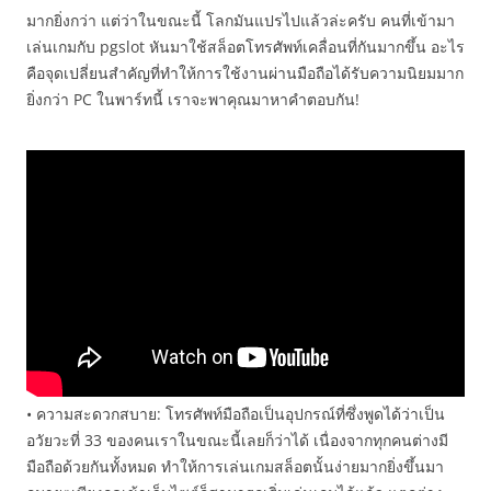
มากยิ่งกว่า แต่ว่าในขณะนี้ โลกมันแปรไปแล้วล่ะครับ คนที่เข้ามา
เล่นเกมกับ pgslot หันมาใช้สล็อตโทรศัพท์เคลื่อนที่กันมากขึ้น อะไร
คือจุดเปลี่ยนสำคัญที่ทำให้การใช้งานผ่านมือถือได้รับความนิยมมาก
ยิ่งกว่า PC ในพาร์ทนี้ เราจะพาคุณมาหาคำตอบกัน!
• ความสะดวกสบาย: โทรศัพท์มือถือเป็นอุปกรณ์ที่ซึ่งพูดได้ว่าเป็น
อวัยวะที่ 33 ของคนเราในขณะนี้เลยก็ว่าได้ เนื่องจากทุกคนต่างมี
มือถือด้วยกันทั้งหมด ทำให้การเล่นเกมสล็อตนั้นง่ายมากยิ่งขึ้นมา