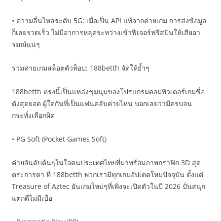
• ความลื่นไหลระดับ 5G: เมื่อเป็น API แท้จากค่ายเกม การส่งข้อมูล
ก็เลยรวดเร็ว ไม่มีอาการหลุดระหว่างเข้าฟีเจอร์ฟรีสปินให้เสียอา
รมณ์แน่ๆ
รวมค่ายเกมสล็อตตัวท็อป: 188betth จัดให้ย้ำๆ
188betth ตรงนี้เป็นแหล่งชุมนุมของโปรแกรมคอมพิวเตอร์เกมชื่อ
ดังสุดยอด ผู้ใดกันที่เป็นแฟนคลับค่ายไหน บอกเลยว่ามีครบจน
กระทั่งเลือกผิด
• PG Soft (Pocket Games Soft)
ค่ายอันดับต้นๆในใจคนประเทศไทยที่มาพร้อมภาพกราฟิก 3D สุด
ตระการตา ที่ 188betth พวกเรามีทุกเกมอัปเดตใหม่ปัจจุบัน ตั้งแต่
Treasure of Aztec ยันเกมใหม่ๆที่เพิ่งจะเปิดตัวในปี 2026 ปั่นสนุก
แตกดีไม่มีเบื่อ