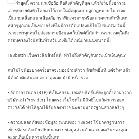
ว่ายุคนี้ ความน่าเชื่อถือ คือสิ่งสำคัญที่สุด แล้วก็เว็บนี้เขารวม
เอาทุกค่ายดังทั่วโลกมาไว้ภายในมือคุณแบบถูกกฎหมาย ไม่ว่าจะ
เป็นเกมสล็อตแนวเสี่ยงภัย กราฟิกเทวดาๆหรือแนวคลาสสิกที่แตก
หนักๆทุกเกมเป็นของจริงที่ไม่มีการดัดแปลงแก้ไขโปรแกรม วันนี้
เราจะพาทุกคนไปส่องความปังของเว็บไซต์นี้กันว่า เพราะเหตุใดถึง
ครอบครองใจนักปั่นทั่วทวีปเอเชียได้เหนียวแน่นขนาดนี้!
188betth เว็บตรงลิขสิทธิ์แท้: ทำไมถึงสำคัญกับกระเป๋าเงินคุณ?
คนไม่ใช่น้อยบางครั้งอาจจะมองข้ามคำว่า ลิขสิทธิ์แท้ แต่จริงๆแล้ว
นี่คือตัวตัดสินเลยค่ะว่าคุณจะ มั่งมี หรือ ร่วง
• อัตราการแตก (RTP) ที่เป็นธรรม: เกมลิขสิทธิ์แท้จะถูกตั้งค่ามาจาก
บริษัทแม่ (Provider) โดยตรง เว็บไซต์ไม่มีสิทธิ์ไปแก้ค่าการออก
รางวัลได้ ทำให้คุณได้รับช่องทางชนะตามมาตรฐานสากลจริงๆ
• ความปลอดภัยของข้อมูล: ระบบของ 188bet ใช้มาตรฐานการ
เข้ารหัสระดับเดียวกับธนาคาร ข้อมูลส่วนตัวและยอดเงินของคุณ
จะถูกเก็บเป็นความลับขั้นสุด