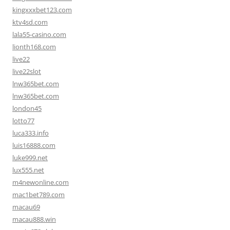
kingxxxbet123.com
ktv4sd.com
lala55-casino.com
lionth168.com
live22
live22slot
lnw365bet.com
lnw365bet.com
london45
lotto77
luca333.info
luis16888.com
luke999.net
lux555.net
m4newonline.com
mac1bet789.com
macau69
macau888.win