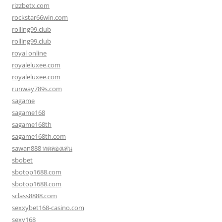
rizzbetx.com
rockstar66win.com
rolling99.club
rolling99.club
royal online
royaleluxee.com
royaleluxee.com
runway789s.com
sagame
sagame168
sagame168th
sagame168th.com
sawan888 ทดลองเล่น
sbobet
sbotop1688.com
sbotop1688.com
sclass8888.com
sexxybet168-casino.com
sexy168