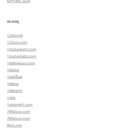
มกราคม 2024
หมวดหมู่
123lionth
123xos.com
13satanbets.com
13satanbets.com
1688vegasx.com
168slot
168สล็อต
188bet
188betth
1xbit
1xgameth.com
789pluss.com
789pluss.com
8lots.me