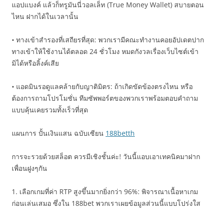
แอปแบงค์ แล้วก็ทรูมันนี่วอลเล็ท (True Money Wallet) สบายตอน
ไหน ฝากได้ในเวลานั้น
• ทางเข้าสำรองที่เสถียรที่สุด: พวกเรามีคณะทำงานคอยอัปเดตปาก
ทางเข้าให้ใช้งานได้ตลอด 24 ชั่วโมง หมดกังวลเรื่องเว็บไซต์เข้า
มิได้หรือลิ้งค์เสีย
• แอดมินรอดูแลคล้ายกับญาติมิตร: ถ้าเกิดขัดข้องตรงไหน หรือ
ต้องการถามโปรโมชั่น ทีมซัพพอร์ตของพวกเราพร้อมตอบคำถาม
แบบคุ้นเคยรวมทั้งเร็วที่สุด
แผนการ ปั้นเงินแสน ฉบับเซียน
188betth
การจะรวยด้วยสล็อต ควรมีเชิงชั้นค่ะ! วันนี้แอบเอาเทคนิคมาฝาก
เพื่อนฝูงๆกัน
1. เลือกเกมที่ค่า RTP สูงขึ้นมากยิ่งกว่า 96%: พิจารณาเนื้อหาเกม
ก่อนเล่นเสมอ ซึ่งใน 188bet พวกเราเผยข้อมูลส่วนนี้แบบโปร่งใส