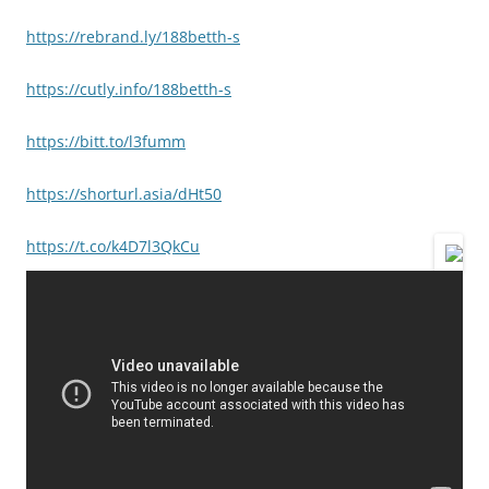
https://rebrand.ly/188betth-s
https://cutly.info/188betth-s
https://bitt.to/l3fumm
https://shorturl.asia/dHt50
https://t.co/k4D7l3QkCu