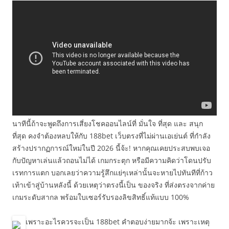
นาทีนี้ถ้าจะพูดถึงการเสี่ยงโชคออนไลน์ที่ มั่นใจ ที่สุด และ สนุก
ที่สุด คงจำต้องหลบให้กับ 188bet เว็บตรงที่ไม่ผ่านเอเย่นต์ ที่กำลัง
สร้างปรากฏการณ์ใหม่ในปี 2026 นี้จ้ะ! หากคุณเคยประสบพบเจอ
กับปัญหาเล่นแล้วถอนไม่ได้ เกมกระตุก หรือมีความคิดว่าโดนปรับ
เรทการแตก บอกเลยว่าความรู้สึกแย่ๆเหล่านั้นจะหายไปทันทีที่ก้าว
เท้าเข้าสู่บ้านหลังนี้ ด้วยเหตุว่าตรงนี้เป็น ของจริง ที่ส่งตรงจากค่าย
เกมระดับสากล พร้อมใบเซอร์รับรองลิขสิทธิ์แท้แบบ 100%
เพราะอะไรควรจะเป็น 188bet คำตอบง่ายมากจ้ะ เพราะเหตุ