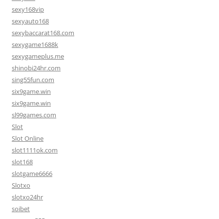
sexy168vip
sexyauto168
sexybaccarat168.com
sexygame1688k
sexygameplus.me
shinobi24hr.com
sing55fun.com
six9game.win
six9game.win
sl99games.com
Slot
Slot Online
slot1111ok.com
slot168
slotgame6666
Slotxo
slotxo24hr
soibet