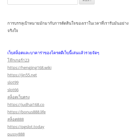
สำหรับ:
การบรรลุเป้าหมายมักมากับการตัดสินใจของเราในเวลาที่เรารับมันอย่าง
จริงใจ
เว็บสล็อตและบาคาร่าของโครตดีเว็บนี้เล่นแล้วรวยจัดๆ
โจ๊กเกอร์123
https://hengjing168.wiki
https://jin55.net
slot99
slot66
สล็อตเว็บตรง
https://judhai168.co
https://bonus888.life
สล็อต888
https://pgslot.today
pussy888