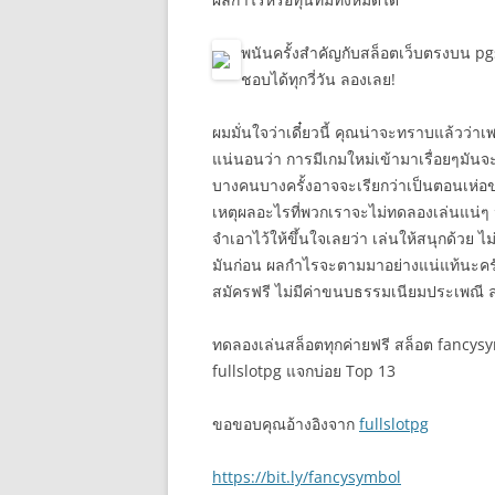
พนันครั้งสำคัญกับสล็อตเว็บตรงบน pgsl
ชอบได้ทุกวี่วัน ลองเลย!
ผมมั่นใจว่าเดี๋ยวนี้ คุณน่าจะทราบแล้วว่
แน่นอนว่า การมีเกมใหม่เข้ามาเรื่อยๆมันจะ
บางคนบางครั้งอาจจะเรียกว่าเป็นตอนเห่อของ
เหตุผลอะไรที่พวกเราจะไม่ทดลองเล่นแน่ๆ 
จำเอาไว้ให้ขึ้นใจเลยว่า เล่นให้สนุกด้วย
มันก่อน ผลกำไรจะตามมาอย่างแน่แท้นะครับ
สมัครฟรี ไม่มีค่าขนบธรรมเนียมประเพณี 
ทดลองเล่นสล็อตทุกค่ายฟรี สล็อต fancy
fullslotpg แจกบ่อย Top 13
ขอขอบคุณอ้างอิงจาก
fullslotpg
https://bit.ly/fancysymbol