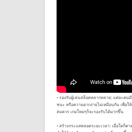
• รองรับผู้เล่นสล็อตหลากหลาย: แต่ละคนมีค
ชนะ หรือความยากง่ายไม่เหมือนกัน เพื่อให้
สมควร เกมใหม่ๆก็จะรองรับได้มากขึ้น
• สร้างกระแสตลอดระยะเวลา: เมื่อใดก็ต