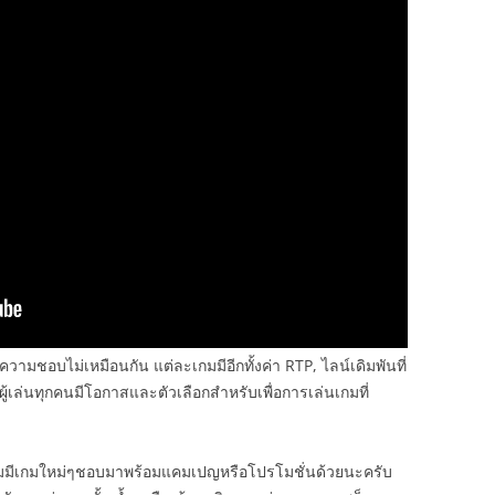
วามชอบไม่เหมือนกัน แต่ละเกมมีอีกทั้งค่า RTP, ไลน์เดิมพันที่
ผู้เล่นทุกคนมีโอกาสและตัวเลือกสำหรับเพื่อการเล่นเกมที่
ามมีเกมใหม่ๆชอบมาพร้อมแคมเปญหรือโปรโมชั่นด้วยนะครับ