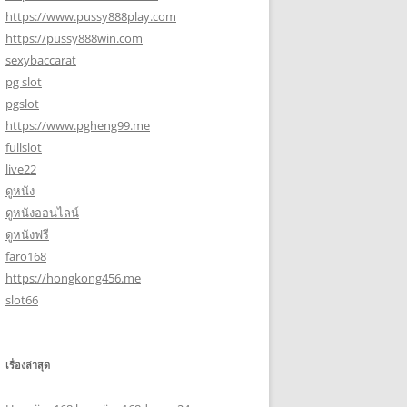
https://www.pussy888play.com
https://pussy888win.com
sexybaccarat
pg slot
pgslot
https://www.pgheng99.me
fullslot
live22
ดูหนัง
ดูหนังออนไลน์
ดูหนังฟรี
faro168
https://hongkong456.me
slot66
เรื่องล่าสุด