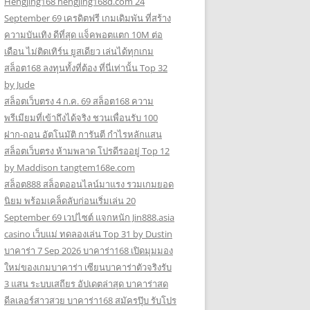
Hengjing168 hengjing168d.com 24
September 69 เครดิตฟรี เกมเดิมพัน ที่สร้าง
ความบันเทิง ดีที่สุด แจ็คพอตแตก 10M ต่อ
เดือน ไม่ติดเทิร์น ยูสเดียว เล่นได้ทุกเกม
สล็อต168 ลงทุนทั้งที่ต้อง ที่นี่เท่านั้น Top 32
by Jude
สล็อตเว็บตรง 4 ก.ค. 69 สล็อต168 ความ
พรีเมียมที่เข้าถึงได้จริง ชวนเพื่อนรับ 100
ฝาก-ถอน อัตโนมัติ การันตี กำไรหลักแสน
สล็อตเว็บตรง ห้ามพลาด โปรดีรออยู่ Top 12
by Maddison tangtem168e.com
สล็อต888 สล็อตออนไลน์มาแรง รวมเกมยอด
นิยม พร้อมเคล็ดลับก่อนเริ่มเล่น 20
September 69 เวปไซต์ แจกหนัก Jin888.asia
casino เว็บแม่ ทดลองเล่น Top 31 by Dustin
บาคาร่า 7 Sep 2026 บาคาร่า168 เปิดมุมมอง
ใหม่ของเกมบาคาร่า เซียนบาคาร่าตัวจริงรับ
3 แสน ระบบเสถียร อัปเดตล่าสุด บาคาร่าสด
ดีลเลอร์สาวสวย บาคาร่า168 สมัครปุ๊บ รับโปร