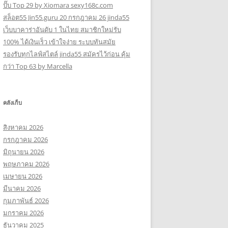
ปั๊บ Top 29 by Xiomara sexy168c.com
สล็อต55 Jin55.guru 20 กรกฎาคม 26 jinda55
เว็บบาคาร่าอันดับ 1 ในไทย สมาชิกใหม่รับ
100% ได้เงินเร็ว เข้าใจง่าย ระบบทันสมัย
รองรับทุกไลฟ์สไตล์ jinda55 สมัครไว้ก่อน คุ้ม
กว่า Top 63 by Marcella
คลังเก็บ
สิงหาคม 2026
กรกฎาคม 2026
มิถุนายน 2026
พฤษภาคม 2026
เมษายน 2026
มีนาคม 2026
กุมภาพันธ์ 2026
มกราคม 2026
ธันวาคม 2025