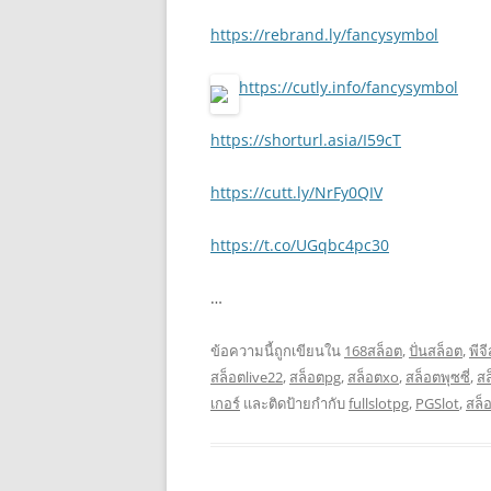
https://rebrand.ly/fancysymbol
https://cutly.info/fancysymbol
https://shorturl.asia/I59cT
https://cutt.ly/NrFy0QIV
https://t.co/UGqbc4pc30
…
ข้อความนี้ถูกเขียนใน
168สล็อต
,
ปั่นสล็อต
,
พีจ
สล็อตlive22
,
สล็อตpg
,
สล็อตxo
,
สล็อตพุซซี่
,
ส
เกอร์
และติดป้ายกำกับ
fullslotpg
,
PGSlot
,
สล็