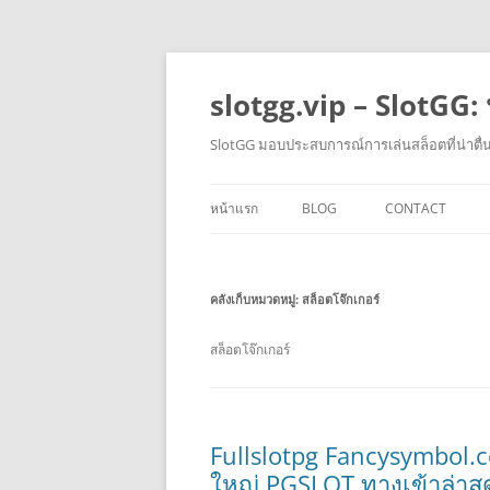
slotgg.vip – SlotGG:
SlotGG มอบประสบการณ์การเล่นสล็อตที่น่าตื่น
หน้าแรก
BLOG
CONTACT
คลังเก็บหมวดหมู่:
สล็อตโจ๊กเกอร์
สล็อตโจ๊กเกอร์
Fullslotpg Fancysymbol.c
ใหญ่ PGSLOT ทางเข้าล่าสุด