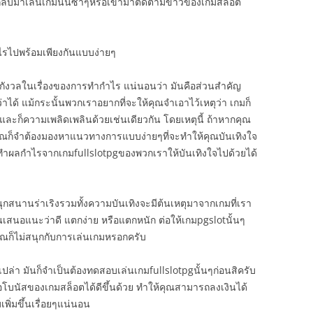
น กลับมาเล่นเกมนั้นซ้ำๆหรือเข้ามาติดตามข่าวของเกมสล็อต
ำไรไปพร้อมเพียงกันแบบง่ายๆ
กังวลในเรื่องของการทำกำไร แน่นอนว่า มันคือส่วนสำคัญ
่าได้ แม้กระนั้นพวกเราอยากที่จะให้คุณจำเอาไว้เหตุว่า เกมก็
ละก็ความเพลิดเพลินด้วยเช่นเดียวกัน โดยเหตุนี้ ถ้าหากคุณ
ุณก็จำต้องมองหาแนวทางการแบบง่ายๆที่จะทำให้คุณบันเทิงใจ
ารทำผลกำไรจากเกมfullslotpgของพวกเราให้บันเทิงใจไปด้วยได้
นุกสนานร่าเริงรวมทั้งความบันเทิงจะมีต้นเหตุมาจากเกมที่เรา
นเสนอแนะว่าดี แตกง่าย หรือแตกหนัก ต่อให้เกมpgslotนั้นๆ
คุณก็ไม่สนุกกับการเล่นเกมหรอกครับ
อเปล่า มันก็จำเป็นต้องทดสอบเล่นเกมfullslotpgนั้นๆก่อนสิครับ
อโบนัสของเกมสล็อตได้ดีขึ้นด้วย ทำให้คุณสามารถลงเงินได้
มเพิ่มขึ้นเรื่อยๆแน่นอน