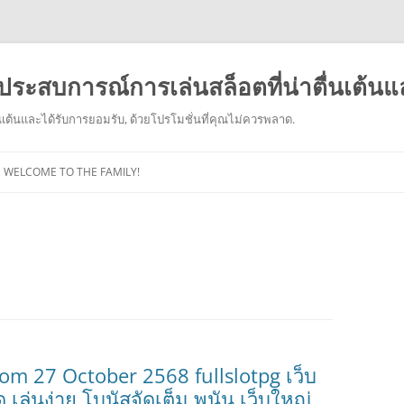
 ประสบการณ์การเล่นสล็อตที่น่าตื่นเต้น
เต้นและได้รับการยอมรับ, ด้วยโปรโมชั่นที่คุณไม่ควรพลาด.
ข้าม
ไป
WELCOME TO THE FAMILY!
ยัง
เนื้อหา
om 27 October 2568 fullslotpg เว็บ
 เล่นง่าย โบนัสจัดเต็ม พนัน เว็บใหญ่