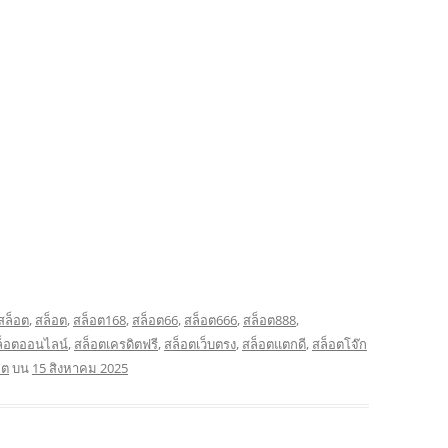
ีสล็อต
,
สล็อต
,
สล็อต168
,
สล็อต66
,
สล็อต666
,
สล็อต888
,
ล็อตออนไลน์
,
สล็อตเครดิตฟรี
,
สล็อตเว็บตรง
,
สล็อตแตกดี
,
สล็อตโจ๊ก
อต
บน
15 สิงหาคม 2025