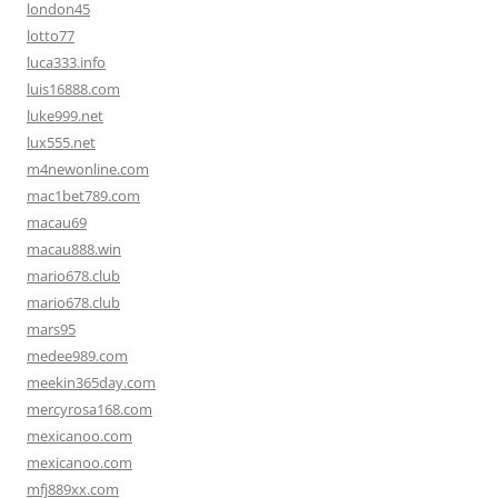
london45
lotto77
luca333.info
luis16888.com
luke999.net
lux555.net
m4newonline.com
mac1bet789.com
macau69
macau888.win
mario678.club
mario678.club
mars95
medee989.com
meekin365day.com
mercyrosa168.com
mexicanoo.com
mexicanoo.com
mfj889xx.com