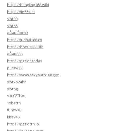
https://hengjing168.wiki
https://jin55.net
slot99
slot66
สล็อตเว็บตรง
https://judhai168.co
https://bonus888.life
สล็อต888
https://pgslot.today
pussy888
https://www.sexyauto168.xyz
slotxo24hr
slotpg
หนังโป๊ไทย
1xbetth
funny18
kiss918
https://pgslotth.io
https://joker356.com