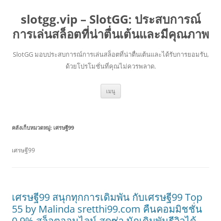
slotgg.vip – SlotGG: ประสบการณ์
การเล่นสล็อตที่น่าตื่นเต้นและมีคุณภาพ
SlotGG มอบประสบการณ์การเล่นสล็อตที่น่าตื่นเต้นและได้รับการยอมรับ,
ด้วยโปรโมชั่นที่คุณไม่ควรพลาด.
ข้าม
เมนู
ไป
ยัง
เนื้อหา
คลังเก็บหมวดหมู่:
เศรษฐี99
เศรษฐี99
เศรษฐี99 สนุกทุกการเดิมพัน กับเศรษฐี99 Top
55 by Malinda sretthi99.com คืนคอมมิชชั่น
0.9% สล็อตออนไลน์ สุดซ่า นักเดิมพันรีวิวได้