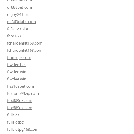
dr888bet.com
enjoy24.fun
eu369clubs.com
fafa 123 slot
faro168
fcharoenkit168.com
fcharoenkit168.com
finnivips.com
fiwdee.bet
fiwdee.win
fiwdee.win
fizz169bet.com
fortune99vip.com
fox689ok.com
fox689ok.com
fullslot
fullslotpg
fullslotpg168.com