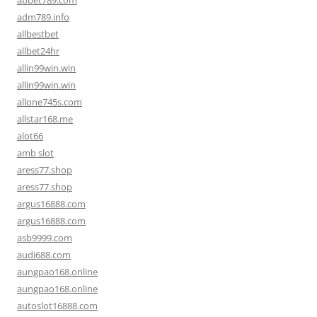
adm789.info
allbestbet
allbet24hr
allin99win.win
allin99win.win
allone745s.com
allstar168.me
alot66
amb slot
aress77.shop
aress77.shop
argus16888.com
argus16888.com
asb9999.com
audi688.com
aungpao168.online
aungpao168.online
autoslot16888.com