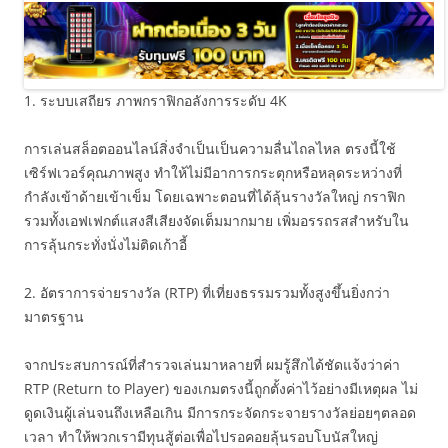
1. ระบบเสถียร ภาพกราฟิกอลังการระดับ 4K
การเล่นสล็อตออนไลน์สิ่งจำเป็นเป็นความลื่นไถลไหล ตรงนี้ใช้
เซิร์ฟเวอร์คุณภาพสูง ทำให้ไม่มีอาการกระตุกหรือหลุดระหว่างที่
กำลังเข้าด้ายเข้าเข็ม โดยเฉพาะตอนที่ได้ลุ้นรางวัลใหญ่ กราฟิก
รวมทั้งเอฟเฟกต์แสงสีเสียงจัดเต็มมากมาย เพิ่มอรรถรสสำหรับใน
การลุ้นกระทั่งนั่งไม่ติดเก้าอี้
2. อัตราการจ่ายรางวัล (RTP) ที่เที่ยงธรรมรวมทั้งสูงขึ้นยิ่งกว่า
มาตรฐาน
จากประสบการณ์ที่สำรวจเล่นมาหลายที่ ผมรู้สึกได้ชัดแจ้งว่าค่า
RTP (Return to Player) ของเกมตรงนี้ถูกตั้งค่าไว้อย่างมีเหตุผล ไม่
ดูดเงินผู้เล่นจนถึงเหลือเกิน มีการกระจัดกระจายรางวัลย่อยๆตลอด
เวลา ทำให้พวกเรามีทุนสู้ต่อเพื่อไปรอคอยลุ้นรอบโบนัสใหญ่