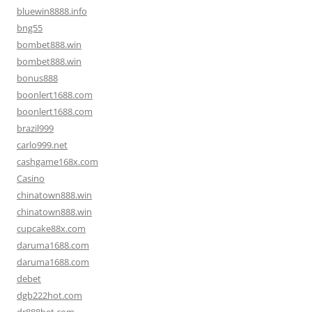
bluewin8888.info
bng55
bombet888.win
bombet888.win
bonus888
boonlert1688.com
boonlert1688.com
brazil999
carlo999.net
cashgame168x.com
Casino
chinatown888.win
chinatown888.win
cupcake88x.com
daruma1688.com
daruma1688.com
debet
dgb222hot.com
dr888bet.com