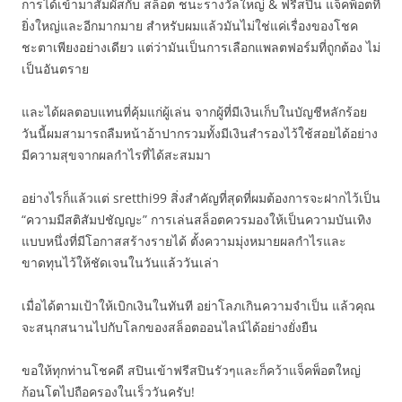
การได้เข้ามาสัมผัสกับ สล็อต ชนะรางวัลใหญ่ & ฟรีสปิน แจ็คพ็อตที่
ยิ่งใหญ่และอีกมากมาย สำหรับผมแล้วมันไม่ใช่แค่เรื่องของโชค
ชะตาเพียงอย่างเดียว แต่ว่ามันเป็นการเลือกแพลตฟอร์มที่ถูกต้อง ไม่
เป็นอันตราย
และได้ผลตอบแทนที่คุ้มแก่ผู้เล่น จากผู้ที่มีเงินเก็บในบัญชีหลักร้อย
วันนี้ผมสามารถลืมหน้าอ้าปากรวมทั้งมีเงินสำรองไว้ใช้สอยได้อย่าง
มีความสุขจากผลกำไรที่ได้สะสมมา
อย่างไรก็แล้วแต่ sretthi99 สิ่งสำคัญที่สุดที่ผมต้องการจะฝากไว้เป็น
“ความมีสติสัมปชัญญะ” การเล่นสล็อตควรมองให้เป็นความบันเทิง
แบบหนึ่งที่มีโอกาสสร้างรายได้ ตั้งความมุ่งหมายผลกำไรและ
ขาดทุนไว้ให้ชัดเจนในวันแล้ววันเล่า
เมื่อได้ตามเป้าให้เบิกเงินในทันที อย่าโลภเกินความจำเป็น แล้วคุณ
จะสนุกสนานไปกับโลกของสล็อตออนไลน์ได้อย่างยั่งยืน
ขอให้ทุกท่านโชคดี สปินเข้าฟรีสปินรัวๆและก็คว้าแจ็คพ็อตใหญ่
ก้อนโตไปถือครองในเร็ววันครับ!