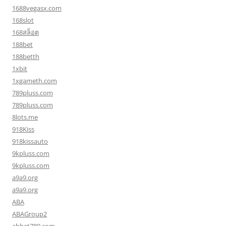
1688vegasx.com
168slot
168สล็อต
188bet
188betth
1xbit
1xgameth.com
789pluss.com
789pluss.com
8lots.me
918Kiss
918kissauto
9kpluss.com
9kpluss.com
a9a9.org
a9a9.org
ABA
ABAGroup2
abbet789.com