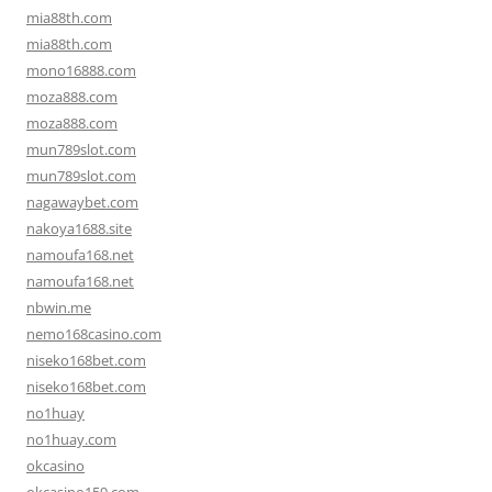
mia88th.com
mia88th.com
mono16888.com
moza888.com
moza888.com
mun789slot.com
mun789slot.com
nagawaybet.com
nakoya1688.site
namoufa168.net
namoufa168.net
nbwin.me
nemo168casino.com
niseko168bet.com
niseko168bet.com
no1huay
no1huay.com
okcasino
okcasino159.com