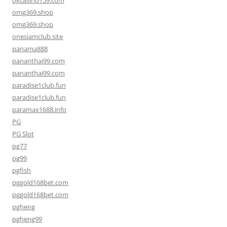
omg369.shop
omg369.shop
onesiamclub.site
panama888
pananthai99.com
pananthai99.com
paradise1club.fun
paradise1club.fun
paramax1688.info
PG
PG Slot
pg77
pg99
pgfish
pggold168bet.com
pggold168bet.com
pgheng
pgheng99