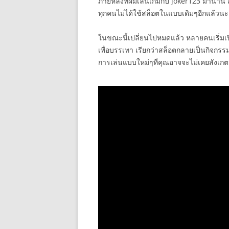
ภายหลังที่ผมเล่นเกมกับ joker123 มานาน 
ทุกคนไม่ได้ใช้สล็อตในแบบเดิมๆอีกแล้วนะครั
ในขณะนี้เปลี่ยนไปหมดแล้ว หลายคนเริ่มเป
เพื่อบรรเทา เรียกว่าสล็อตกลายเป็นกิจกรรม
การเล่นแบบใหม่ๆที่คุณอาจจะไม่เคยสังเกตม