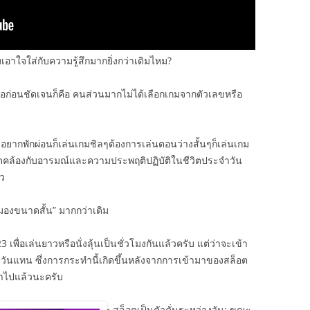
อาใจใส่กับความรู้สึกมากยิ่งกว่าเดิมไหม?
มื่อก่อนชัดเจนก็คือ คนส่วนมากไม่ได้เลือกเกมจากตัวเลขหรือ
น อยากพักผ่อนก็เล่นเกมชิลๆต้องการเล่นตอนว่างสั้นๆก็เล่นเกม
่สอดคล้องกับอารมณ์และความประพฤติปฏิบัติในชีวิตประจำวัน
้ว
สมองขนาดสั้น” มากกว่าเดิม
เพื่อเล่นยาวหรือนั่งลุ้นเป็นชั่วโมงกันแล้วครับ แต่ว่าจะเข้า
วันแทน ซึ่งการกระทำนี้เกิดขึ้นหลังจากการเข้ามาของสล็อต
ดาไปแล้วนะครับ
• สล็อตเป็นตัวคั่นระหว่างวัน: ขณะ