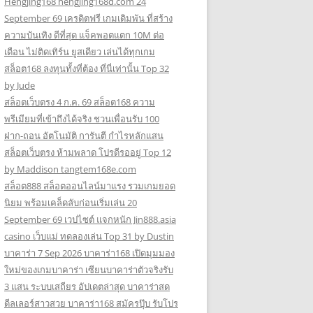
Hengjing168 hengjing168d.com 24
September 69 เครดิตฟรี เกมเดิมพัน ที่สร้าง
ความบันเทิง ดีที่สุด แจ็คพอตแตก 10M ต่อ
เดือน ไม่ติดเทิร์น ยูสเดียว เล่นได้ทุกเกม
สล็อต168 ลงทุนทั้งที่ต้อง ที่นี่เท่านั้น Top 32
by Jude
สล็อตเว็บตรง 4 ก.ค. 69 สล็อต168 ความ
พรีเมียมที่เข้าถึงได้จริง ชวนเพื่อนรับ 100
ฝาก-ถอน อัตโนมัติ การันตี กำไรหลักแสน
สล็อตเว็บตรง ห้ามพลาด โปรดีรออยู่ Top 12
by Maddison tangtem168e.com
สล็อต888 สล็อตออนไลน์มาแรง รวมเกมยอด
นิยม พร้อมเคล็ดลับก่อนเริ่มเล่น 20
September 69 เวปไซต์ แจกหนัก Jin888.asia
casino เว็บแม่ ทดลองเล่น Top 31 by Dustin
บาคาร่า 7 Sep 2026 บาคาร่า168 เปิดมุมมอง
ใหม่ของเกมบาคาร่า เซียนบาคาร่าตัวจริงรับ
3 แสน ระบบเสถียร อัปเดตล่าสุด บาคาร่าสด
ดีลเลอร์สาวสวย บาคาร่า168 สมัครปุ๊บ รับโปร