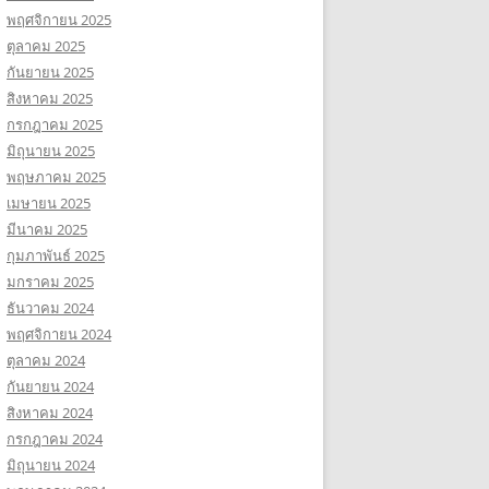
พฤศจิกายน 2025
ตุลาคม 2025
กันยายน 2025
สิงหาคม 2025
กรกฎาคม 2025
มิถุนายน 2025
พฤษภาคม 2025
เมษายน 2025
มีนาคม 2025
กุมภาพันธ์ 2025
มกราคม 2025
ธันวาคม 2024
พฤศจิกายน 2024
ตุลาคม 2024
กันยายน 2024
สิงหาคม 2024
กรกฎาคม 2024
มิถุนายน 2024