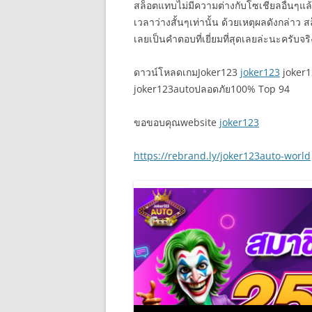
สล็อตแทบไม่มีความต่างกับโซเชียลอื่นๆแล
เวลาว่างสั้นๆเท่านั้น ด้วยเหตุผลดังกล่าว 
เลยเป็นคำตอบที่เยี่ยมที่สุดเลยล่ะนะครับจร
ดาวน์โหลดเกมJoker123
joker123
joker1
joker123autoปลอดภัย100% Top 94
ขอขอบคุณwebsite
joker123
https://rebrand.ly/joker123auto-world