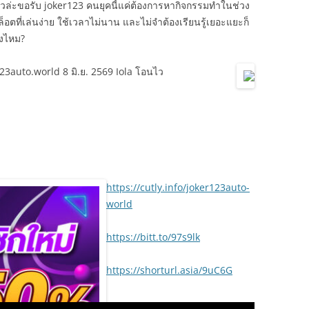
้วล่ะขอรับ joker123 คนยุคนี้แค่ต้องการหากิจกรรมทำในช่วง
สล็อตที่เล่นง่าย ใช้เวลาไม่นาน และไม่จำต้องเรียนรู้เยอะแยะก็
ิงไหม?
23auto.world 8 มิ.ย. 2569 Iola โอนไว
https://cutly.info/joker123auto-
world
https://bitt.to/97s9lk
https://shorturl.asia/9uC6G