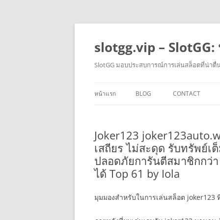
slotgg.vip – SlotGG:
SlotGG มอบประสบการณ์การเล่นสล็อตที่น่าตื่น
หน้าแรก
BLOG
CONTACT
Joker123 joker123auto.wo
เสถียร ไม่สะดุด รับทรัพย์เ
ปลอดภัยการันตีสมาชิกกว่า
ได้ Top 61 by Iola
มุมมองสำหรับในการเล่นสล็อต joker123 ท