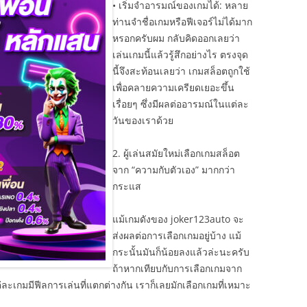
• เริ่มจำอารมณ์ของเกมได้: หลาย
ท่านจำชื่อเกมหรือฟีเจอร์ไม่ได้มาก
หรอกครับผม กลับคิดออกเลยว่า
เล่นเกมนี้แล้วรู้สึกอย่างไร ตรงจุด
นี้จึงสะท้อนเลยว่า เกมสล็อตถูกใช้
เพื่อคลายความเครียดเยอะขึ้น
เรื่อยๆ ซึ่งมีผลต่ออารมณ์ในแต่ละ
วันของเราด้วย
2. ผู้เล่นสมัยใหม่เลือกเกมสล็อต
จาก “ความกับตัวเอง” มากกว่า
กระแส
แม้เกมดังของ joker123auto จะ
ส่งผลต่อการเลือกเกมอยู่บ้าง แม้
กระนั้นมันก็น้อยลงแล้วล่ะนะครับ
ถ้าหากเทียบกับการเลือกเกมจาก
ละเกมมีฟีลการเล่นที่แตกต่างกัน เราก็เลยมักเลือกเกมที่เหมาะ