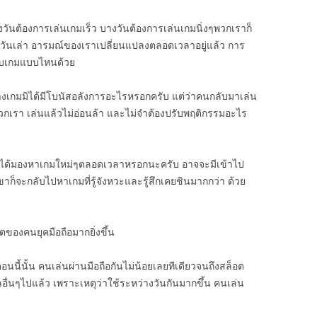
งวันต้องการเล่นเกมเร็ว บางวันต้องการเล่นเกมนิ่งๆพวกเราก็
้ววันเล่า อารมณ์ของเราเปลี่ยนแปลงตลอดเวลาอยู่แล้ว การ
่กับเกมแบบไหนด้วย
ตบางเกมมิได้มีโบนัสอลังการอะไรหรอกครับ แต่ว่าคนกลับมาเล่น
วกเรา เล่นแล้วไม่อ่อนล้า และไม่จำต้องปรับพฤติกรรมอะไร
มิได้มองหาเกมใหม่ๆตลอดเวลาหรอกนะครับ อาจจะมีเข้าไป
าก็จะกลับไปหาเกมที่รู้จังหวะและรู้สึกเคยชินมากกว่า ด้วย
ตของคนยุคมือถือมากยิ่งขึ้น
นี้นั้น คนเล่นผ่านมือถือกันไม่น้อยเลยทีเดียวจนถึงสล็อต
อื่นๆไปแล้ว เพราะเหตุว่าใช้ระหว่างวันกันมากขึ้น คนเล่น