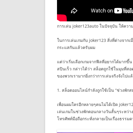
การเล่น joker123auto ในปัจจุบัน ให้ความเ
ในการเล่นเกมกับ joker123 สิ่งที่ต่างจากเ
กระแสกันแล้วครับผม
แต่ว่าเริ่มเลือกเกมจากฟีลที่อยากได้มากขึ้
สปินเร็ว กล่าวได้ว่า สล็อตถูกใช้ในมุมที
ของพวกเรามากยิ่งกว่าการเล่นจริงจังไปแล
1. สล็อตออนไลน์กำลังถูกใช้เป็น “ช่วงพัก
เพื่อนผมใครอีกหลายๆคนไม่ได้เปิด joker123 
เล่นเกมในช่วงพักตอนกลางวันสั้นๆระหว่าง
โทรศัพท์มือถือกระทั่งกลายเป็นเรื่องธรรม