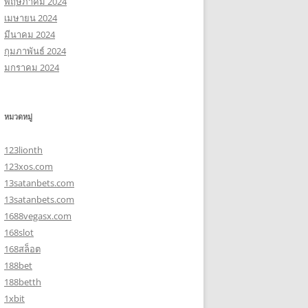
พฤษภาคม 2024
เมษายน 2024
มีนาคม 2024
กุมภาพันธ์ 2024
มกราคม 2024
หมวดหมู่
123lionth
123xos.com
13satanbets.com
13satanbets.com
1688vegasx.com
168slot
168สล็อต
188bet
188betth
1xbit