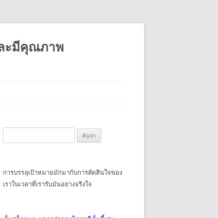
และมีคุณภาพ
ค้นหา
สำหรับ:
การบรรลุเป้าหมายมักมากับการตัดสินใจของ
เราในเวลาที่เรารับมันอย่างจริงใจ