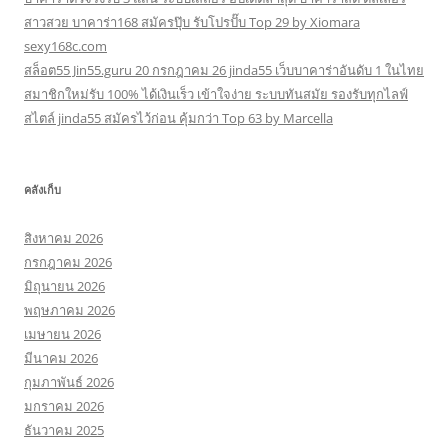
สาวสวย บาคาร่า168 สมัครปุ๊บ รับโปรปั๊บ Top 29 by Xiomara
sexy168c.com
สล็อต55 Jin55.guru 20 กรกฎาคม 26 jinda55 เว็บบาคาร่าอันดับ 1 ในไทย
สมาชิกใหม่รับ 100% ได้เงินเร็ว เข้าใจง่าย ระบบทันสมัย รองรับทุกไลฟ์
สไตล์ jinda55 สมัครไว้ก่อน คุ้มกว่า Top 63 by Marcella
คลังเก็บ
สิงหาคม 2026
กรกฎาคม 2026
มิถุนายน 2026
พฤษภาคม 2026
เมษายน 2026
มีนาคม 2026
กุมภาพันธ์ 2026
มกราคม 2026
ธันวาคม 2025