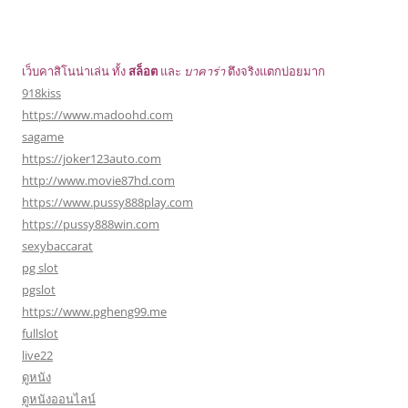
เว็บคาสิโนน่าเล่น ทั้ง
สล็อต
และ
บาคาร่า
ตึงจริงแตกบ่อยมาก
918kiss
https://www.madoohd.com
sagame
https://joker123auto.com
http://www.movie87hd.com
https://www.pussy888play.com
https://pussy888win.com
sexybaccarat
pg slot
pgslot
https://www.pgheng99.me
fullslot
live22
ดูหนัง
ดูหนังออนไลน์