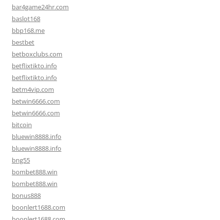
bar4game24hr.com
baslot168
bbp168.me
bestbet
betboxclubs.com
betflixtikto.info
betflixtikto.info
betm4vip.com
betwin6666.com
betwin6666.com
bitcoin
bluewin8888.info
bluewin8888.info
bng55
bombet888.win
bombet888.win
bonus888
boonlert1688.com
boonlert1688.com