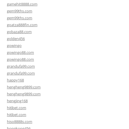
gamehit8888.com
gem99ths.com
gem99ths.com
goatza888fin.com
gobaza88.com
golden456
gowingo
gowingo88.com
gowingo88.com
grandufa99.com
grandufa99.com
happy168
hengheng9899.com
hengheng9899.com
hengjing168
hi6bet.com
hi6bet.com
hiso8888s.com
hongkong456