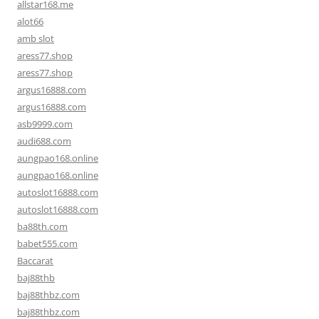
allstar168.me
alot66
amb slot
aress77.shop
aress77.shop
argus16888.com
argus16888.com
asb9999.com
audi688.com
aungpao168.online
aungpao168.online
autoslot16888.com
autoslot16888.com
ba88th.com
babet555.com
Baccarat
baj88thb
baj88thbz.com
baj88thbz.com