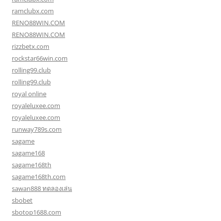
ramclubx.com
RENO88WIN.COM
RENO88WIN.COM
rizzbetx.com
rockstar66win.com
rolling99.club
rolling99.club
royal online
royaleluxee.com
royaleluxee.com
runway789s.com
sagame
sagame168
sagame168th
sagame168th.com
sawan888 ทดลองเล่น
sbobet
sbotop1688.com