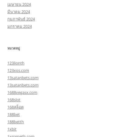
เมษายน 2024
มีนาคม 2024
กุมภาพันธ์ 2024
มกราคม 2024
หมวดหมู่
123lionth
123xos.com
13satanbets.com
13satanbets.com
1688vegasx.com
168slot
168สล็อต
188bet
188betth
1xbit
1xgameth.com