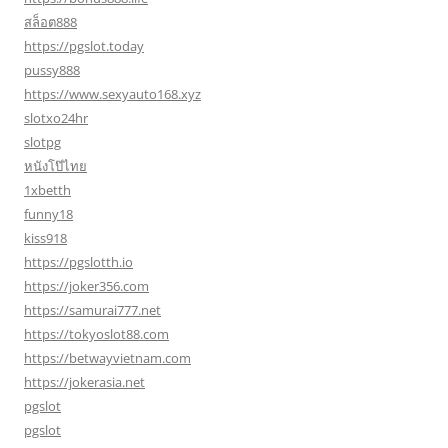
สล็อต888
https://pgslot.today
pussy888
https://www.sexyauto168.xyz
slotxo24hr
slotpg
หนังโป๊ไทย
1xbetth
funny18
kiss918
https://pgslotth.io
https://joker356.com
https://samurai777.net
https://tokyoslot88.com
https://betwayvietnam.com
https://jokerasia.net
pgslot
pgslot