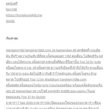
ดูหนังฟรี
faro168
https://hongkong456.me
slot66
เรื่องล่าสุด
Hengjing168 hengjing168d.com 24 September 69 เครดิตฟรี เกมเดิม
พัน ที่สร้างความบันเทิง ดีที่สุด แจ็คพอตแตก 10M ต่อเดือน ไม่ติดเทิร์น ยูส
เดียว เล่นได้ทุกเกม สล็อต168 ลงทุนทั้งที่ต้อง ที่นี่เท่านั้น Top 32 by Jude
สล็อตเว็บตรง 4 ก.ค. 69 สล็อต168 ความพรีเมียมที่เข้าถึงได้จริง ชวนเพื่อน
รับ 100 ฝาก-ถอน อัตโนมัติ การันตี กำไรหลักแสน สล็อตเว็บตรง ห้าม
พลาด โปรดีรออยู่ Top 12 by Maddison tangtem168e.com
สล็อต888 สล็อตออนไลน์มาแรง รวมเกมยอดนิยม พร้อมเคล็ดลับก่อนเริ่ม
เล่น 20 September 69 เวปไซต์ แจกหนัก Jin888.asia casino เว็บแม่
ทดลองเล่น Top 31 by Dustin
บาคาร่า 7 Sep 2026 บาคาร่า168 เปิดมุมมองใหม่ของเกมบาคาร่า เซียน
บาคาร่าตัวจริงรับ 3 แสน ระบบเสถียร อัปเดตล่าสุด บาคาร่าสด ดีลเลอร์