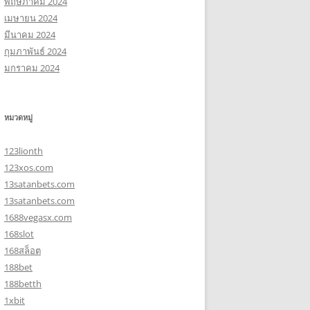
พฤษภาคม 2024
เมษายน 2024
มีนาคม 2024
กุมภาพันธ์ 2024
มกราคม 2024
หมวดหมู่
123lionth
123xos.com
13satanbets.com
13satanbets.com
1688vegasx.com
168slot
168สล็อต
188bet
188betth
1xbit