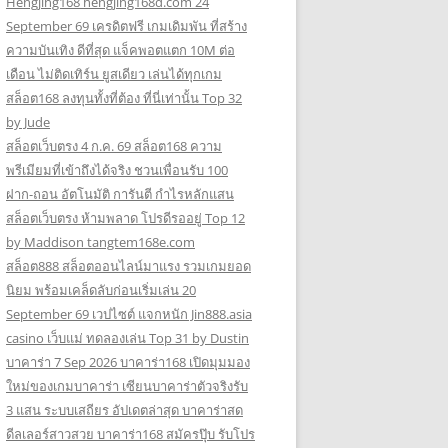
Hengjing168 hengjing168d.com 24
September 69 เครดิตฟรี เกมเดิมพัน ที่สร้าง
ความบันเทิง ดีที่สุด แจ็คพอตแตก 10M ต่อ
เดือน ไม่ติดเทิร์น ยูสเดียว เล่นได้ทุกเกม
สล็อต168 ลงทุนทั้งที่ต้อง ที่นี่เท่านั้น Top 32
by Jude
สล็อตเว็บตรง 4 ก.ค. 69 สล็อต168 ความ
พรีเมียมที่เข้าถึงได้จริง ชวนเพื่อนรับ 100
ฝาก-ถอน อัตโนมัติ การันตี กำไรหลักแสน
สล็อตเว็บตรง ห้ามพลาด โปรดีรออยู่ Top 12
by Maddison tangtem168e.com
สล็อต888 สล็อตออนไลน์มาแรง รวมเกมยอด
นิยม พร้อมเคล็ดลับก่อนเริ่มเล่น 20
September 69 เวปไซต์ แจกหนัก Jin888.asia
casino เว็บแม่ ทดลองเล่น Top 31 by Dustin
บาคาร่า 7 Sep 2026 บาคาร่า168 เปิดมุมมอง
ใหม่ของเกมบาคาร่า เซียนบาคาร่าตัวจริงรับ
3 แสน ระบบเสถียร อัปเดตล่าสุด บาคาร่าสด
ดีลเลอร์สาวสวย บาคาร่า168 สมัครปุ๊บ รับโปร