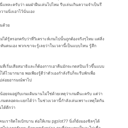
นี่แหละครับว่า ผมฝ่าฝืนเล่นไปไหม รีบเล่นเกินความจำเป็นรึ
วามนิ่งเอาไว้นั่นเอง
่นด้วย
่ได้รู้หรอกครับว่าที่วิเคราะห์เกมไปนั้นถูกต้องจริงๆไหม แต่สิ่ง
่าทันตนเอง พวกเขาจะรู้เลยว่าในเวลานี้เป็นแบบไหน รู้สึก
 คนที่เริ่มเสียสมาธิและก็ต้องการเอาคืนมักจะกดสปินเร็วขึ้นแบบ
ได้ไวมากมาย พอเพียงรู้ดีว่าตัวเองกำลังรีบก็จะรีบพักเพื่อ
ม่ปล่อยอารมณ์พาไป
้อยจมอยู่กับเกมเดิมนานไม่ใช่ด้วยเหตุว่าเกมดีนะครับ แต่ว่า
่านเกมตลอดจะแยกได้ว่า ในช่วงเวลานี้กำลังเล่นเพราะเหตุใดกัน
ได้ดีกว่า
เราจิตใจเบิกบาน ต่อให้เกม pgslot77 นิ่งก็ยังมองชิลๆได้
ภาพไปเลยครับผม ด้วยเหตุดังกล่าว คนที่อ่านเกมเป็นจะไม่เชื่อ