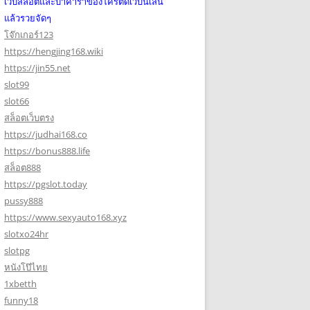
เว็บสล็อตและบาคาร่าของโครตดีเว็บนี้เล่น
แล้วรวยจัดๆ
โจ๊กเกอร์123
https://hengjing168.wiki
https://jin55.net
slot99
slot66
สล็อตเว็บตรง
https://judhai168.co
https://bonus888.life
สล็อต888
https://pgslot.today
pussy888
https://www.sexyauto168.xyz
slotxo24hr
slotpg
หนังโป๊ไทย
1xbetth
funny18