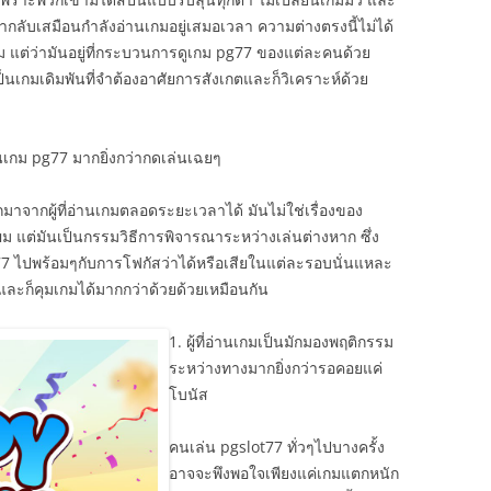
กเขากลับเสมือนกำลังอ่านเกมอยู่เสมอเวลา ความต่างตรงนี้ไม่ได้
ผม แต่ว่ามันอยู่ที่กระบวนการดูเกม pg77 ของแต่ละคนด้วย
็นเกมเดิมพันที่จำต้องอาศัยการสังเกตและก็วิเคราะห์ด้วย
เกม pg77 มากยิ่งกว่ากดเล่นเฉยๆ
กมาจากผู้ที่อ่านเกมตลอดระยะเวลาได้ มันไม่ใช่เรื่องของ
ม แต่มันเป็นกรรมวิธีการพิจารณาระหว่างเล่นต่างหาก ซึ่ง
 ไปพร้อมๆกับการโฟกัสว่าได้หรือเสียในแต่ละรอบนั่นแหละ
่าและก็คุมเกมได้มากกว่าด้วยด้วยเหมือนกัน
1. ผู้ที่อ่านเกมเป็นมักมองพฤติกรรม
ระหว่างทางมากยิ่งกว่ารอคอยแค่
โบนัส
คนเล่น pgslot77 ทั่วๆไปบางครั้ง
อาจจะพึงพอใจเพียงแค่เกมแตกหนัก