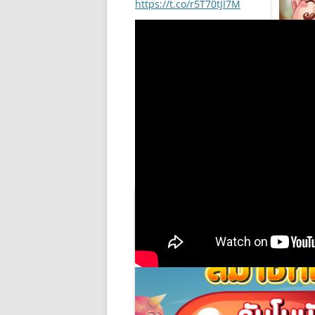
https://t.co/r5T70tJI7M