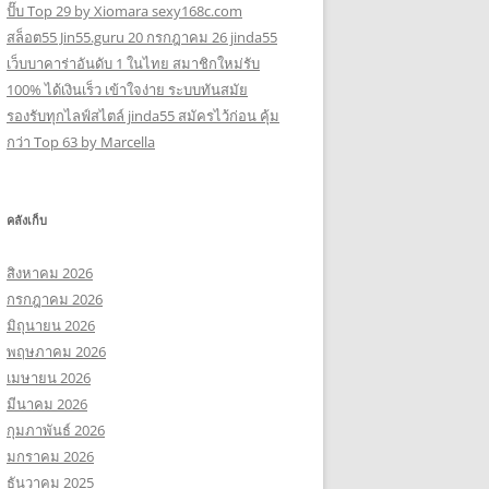
ปั๊บ Top 29 by Xiomara sexy168c.com
สล็อต55 Jin55.guru 20 กรกฎาคม 26 jinda55
เว็บบาคาร่าอันดับ 1 ในไทย สมาชิกใหม่รับ
100% ได้เงินเร็ว เข้าใจง่าย ระบบทันสมัย
รองรับทุกไลฟ์สไตล์ jinda55 สมัครไว้ก่อน คุ้ม
กว่า Top 63 by Marcella
คลังเก็บ
สิงหาคม 2026
กรกฎาคม 2026
มิถุนายน 2026
พฤษภาคม 2026
เมษายน 2026
มีนาคม 2026
กุมภาพันธ์ 2026
มกราคม 2026
ธันวาคม 2025