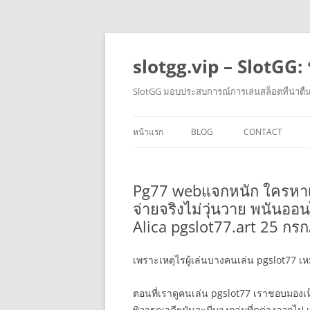
slotgg.vip – SlotGG:
SlotGG มอบประสบการณ์การเล่นสล็อตที่น่าตื่น
หน้าแรก
BLOG
CONTACT
Pg77 webแจกหนัก ใครหาเว็
จ่ายจริงไม่วุ่นวาย พนันออ
Alica pgslot77.art 25 ก
เพราะเหตุไรผู้เล่นบางคนเล่น pgslot77 เห
ตอนที่เราดูคนเล่น pgslot77 เราชอบมองเห็
พิจารณาดีๆมันจะมีบางกลุ่มที่ดูต่างออกไป 