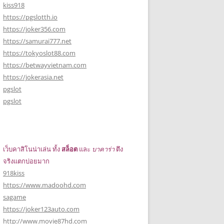
kiss918
https://pgslotth.io
https://joker356.com
https://samurai777.net
https://tokyoslot88.com
https://betwayvietnam.com
https://jokerasia.net
pgslot
pgslot
เว็บคาสิโนน่าเล่น ทั้ง
สล็อต
และ
บาคาร่า
ตึง
จริงแตกบ่อยมาก
918kiss
https://www.madoohd.com
sagame
https://joker123auto.com
http://www.movie87hd.com