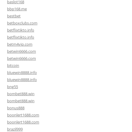
baslot168
bbp168.me
bestbet
betboxclubs.com
betflixtikto.info
betflixtikto.info
betm4vip.com
betwin6666.com
betwin6666.com
bitcoin
bluewin8888.info
bluewin8888.info
bng55
bombet888.win
bombet888.win
bonus888
boonlert1688.com
boonlert1688.com
brazil999