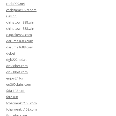
carlo999.net
cashgame168x.com
Casino
chinatown888.win
chinatown888.win
cupcake88x.com
daruma1688.com
daruma1688.com
debet
dgb222hot.com
dr888bet.com
dr888bet.com
enjoy24.fun
eu369clubs.com
fafa 123 slot
faro168
fcharoenkit168.com
fcharoenkit168.com
finnivips.com