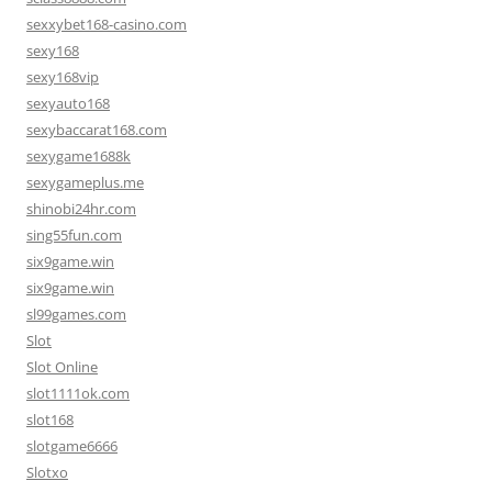
sexxybet168-casino.com
sexy168
sexy168vip
sexyauto168
sexybaccarat168.com
sexygame1688k
sexygameplus.me
shinobi24hr.com
sing55fun.com
six9game.win
six9game.win
sl99games.com
Slot
Slot Online
slot1111ok.com
slot168
slotgame6666
Slotxo