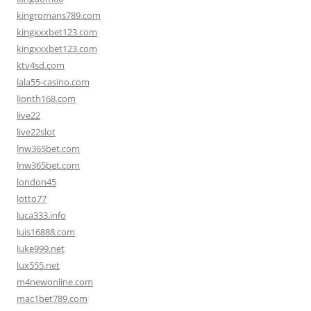
kingromans789.com
kingxxxbet123.com
kingxxxbet123.com
ktv4sd.com
lala55-casino.com
lionth168.com
live22
live22slot
lnw365bet.com
lnw365bet.com
london45
lotto77
luca333.info
luis16888.com
luke999.net
lux555.net
m4newonline.com
mac1bet789.com