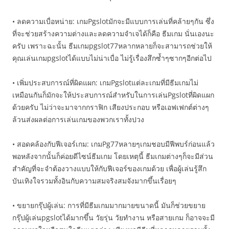
• ลดความเบื่อหน่าย: เกมPgslotมักจะมีแบบการเล่นที่คล้ายๆกัน ซึ่ง
ที่จะช่วยสร้างความต่างและลดความจำเจได้ก็คือ ธีมเกม นั่นเองนะ
ครับ เพราะฉะนั้น ธีมเกมpgslot77หลากหลายก็จะสามารถช่วยให้
คุณเล่นเกมpgslotได้แบบไม่น่าเบื่อ ไม่รู้เรื่องสึกซ้ำๆซากๆอีกต่อไป
• เพิ่มประสบการณ์ที่ผิดแผก: เกมPgslotแต่ละเกมที่มีธีมเกมไม่
เหมือนกันก็มักจะให้ประสบการณ์สำหรับในการเล่นPgslotที่ผิดแผก
ด้วยครับ ไม่ว่าจะมาจากกราฟิก เสียงประกอบ หรือเอฟเฟกต์ต่างๆ
ล้วนส่งผลต่อการเล่นเกมของพวกเราทั้งปวง
• สอดคล้องกับฟีเจอร์เกม: เกมPg77หลายๆเกมชอบมีฟีพบร์ก่อนแล้ว
พอหลังจากนั้นก็ค่อยดีไซน์ธีมเกม โดยเหตุนี้ ธีมเกมต่างๆก็จะมีส่วน
สำคัญที่จะจำต้องวางแบบให้กับฟีเจอร์ของเกมด้วย เพื่อผู้เล่นรู้สึก
บันเทิงใจรวมทั้งอินกับความสมจริงสมจังมากขึ้นเรื่อยๆ
• ขยายกรุ๊ปผู้เล่น: การที่มีธีมเกมมากมายขนาดนี้ มันก็ช่วยขยาย
กรุ๊ปผู้เล่นpgslotได้มากขึ้น วัยรุ่น วัยทำงาน หรือสายเกม ก็อาจจะมี