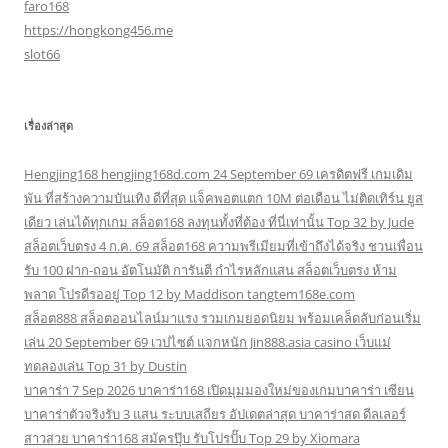
faro168
https://hongkong456.me
slot66
เรื่องล่าสุด
Hengjing168 hengjing168d.com 24 September 69 เครดิตฟรี เกมเดิม
พัน ที่สร้างความบันเทิง ดีที่สุด แจ็คพอตแตก 10M ต่อเดือน ไม่ติดเทิร์น ยูส
เดียว เล่นได้ทุกเกม สล็อต168 ลงทุนทั้งที่ต้อง ที่นี่เท่านั้น Top 32 by Jude
สล็อตเว็บตรง 4 ก.ค. 69 สล็อต168 ความพรีเมียมที่เข้าถึงได้จริง ชวนเพื่อน
รับ 100 ฝาก-ถอน อัตโนมัติ การันตี กำไรหลักแสน สล็อตเว็บตรง ห้าม
พลาด โปรดีรออยู่ Top 12 by Maddison tangtem168e.com
สล็อต888 สล็อตออนไลน์มาแรง รวมเกมยอดนิยม พร้อมเคล็ดลับก่อนเริ่ม
เล่น 20 September 69 เวปไซต์ แจกหนัก Jin888.asia casino เว็บแม่
ทดลองเล่น Top 31 by Dustin
บาคาร่า 7 Sep 2026 บาคาร่า168 เปิดมุมมองใหม่ของเกมบาคาร่า เซียน
บาคาร่าตัวจริงรับ 3 แสน ระบบเสถียร อัปเดตล่าสุด บาคาร่าสด ดีลเลอร์
สาวสวย บาคาร่า168 สมัครปุ๊บ รับโปรปั๊บ Top 29 by Xiomara