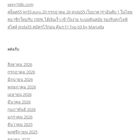
sexy168c.com
สล็อต55 Jin55.guru 20 กรกฎาคม 26 jinda55 เว็บบาคาร่าอันดับ 1 ในไทย
สมาชิกใหม่รับ 100% ได้เงินเร็ว เข้าใจง่าย ระบบทันสมัย รองรับทุกไลฟ์
สไตล์ jinda55 สมัครไว้ก่อน คุ้มกว่า Top 63 by Marcella
คลังเก็บ
สิงหาคม 2026
กรกฎาคม 2026
มิถุนายน 2026
พฤษภาคม 2026
เมษายน 2026
มีนาคม 2026
กุมภาพันธ์ 2026
มกราคม 2026
ธันวาคม 2025
พฤศจิกายน 2025
ตุลาคม 2025