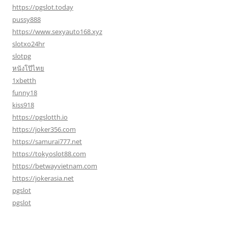
https://pgslot.today
pussy888
https://www.sexyauto168.xyz
slotxo24hr
slotpg
หนังโป๊ไทย
1xbetth
funny18
kiss918
https://pgslotth.io
https://joker356.com
https://samurai777.net
https://tokyoslot88.com
https://betwayvietnam.com
https://jokerasia.net
pgslot
pgslot