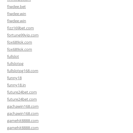
fiwdee.bet
fiwdee.win
fiwdee.win
fizz169bet.com
fortune99vip.com
fox689ok.com
fox689ok.com
fullslot
fullslotpg
fullslotpg168.com
funny18
funny18.in
future24bet.com
future24bet.com
gachawin168.com
gachawin168.com
gamehit8888.com
gamehit8888.com