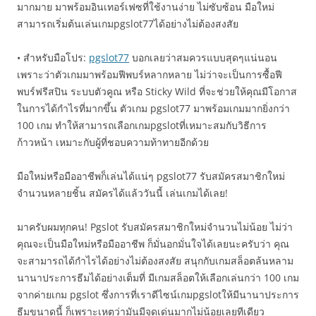
มากมาย มาพร้อมอินเทอร์เฟซที่ใช้งานง่าย ไม่ซับซ้อน มือใหม่
สามารถเริ่มต้นเล่นเกมpgslot77ได้อย่างไม่ต้องสงสัย
• สำหรับมือโปร:
pgslot77
บอกเลยว่าสมควรแบบสุดๆแน่นอน
เพราะว่าตัวเกมมาพร้อมฟีพบร์หลากหลาย ไม่ว่าจะเป็นการซื้อฟี
พบร์ฟรีสปิน ระบบตัวคูณ หรือ Sticky Wild ที่จะช่วยให้คุณมีโอกาส
ในการได้กำไรที่มากขึ้น ตัวเกม pgslot77 มาพร้อมเกมมากยิ่งกว่า
100 เกม ทำให้สามารถเลือกเกมpgslotที่เหมาะสมกับวิธีการ
ก้าวหน้า เหมาะกับผู้ที่ชอบความท้าทายอีกด้วย
มือใหม่หรือมืออาชีพก็เล่นได้แน่ๆ pgslot77 รับสมัครสมาชิกใหม่
จำนวนหลายชิ้น สมัครได้แล้ววันนี้ เล่นเกมได้เลย!
มาครับผมทุกคน! Pgslot รับสมัครสมาชิกใหม่จำนวนไม่น้อย ไม่ว่า
คุณจะเป็นมือใหม่หรือมืออาชีพ ก็มั่นอกมั่นใจได้เลยนะครับว่า คุณ
จะสามารถได้กำไรได้อย่างไม่ต้องสงสัย สนุกกับเกมสล็อตล้นหลาม
นานาประการธีมได้อย่างเต็มที่ มีเกมสล็อตให้เลือกเล่นกว่า 100 เกม
จากค่ายเกม pgslot ซึ่งการที่เราดีไซน์เกมpgslotให้มีนานาประการ
ธีมขนาดนี้ ก็เพราะเหตุว่ามันมีจุดเด่นมากไม่น้อยเลยทีเดียว