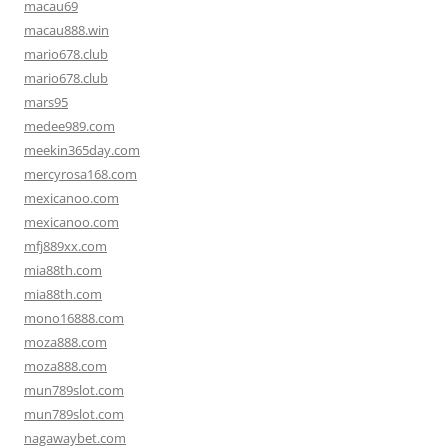
macau69
macau888.win
mario678.club
mario678.club
mars95
medee989.com
meekin365day.com
mercyrosa168.com
mexicanoo.com
mexicanoo.com
mfj889xx.com
mia88th.com
mia88th.com
mono16888.com
moza888.com
moza888.com
mun789slot.com
mun789slot.com
nagawaybet.com