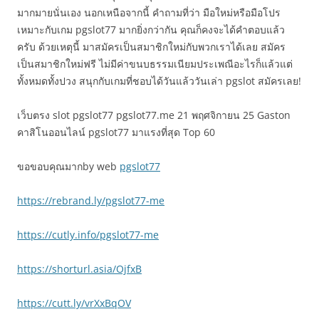
มากมายนั่นเอง นอกเหนือจากนี้ คำถามที่ว่า มือใหม่หรือมือโปร
เหมาะกับเกม pgslot77 มากยิ่งกว่ากัน คุณก็คงจะได้คำตอบแล้ว
ครับ ด้วยเหตุนี้ มาสมัครเป็นสมาชิกใหม่กับพวกเราได้เลย สมัคร
เป็นสมาชิกใหม่ฟรี ไม่มีค่าขนบธรรมเนียมประเพณีอะไรก็แล้วแต่
ทั้งหมดทั้งปวง สนุกกับเกมที่ชอบได้วันแล้ววันเล่า pgslot สมัครเลย!
เว็บตรง slot pgslot77 pgslot77.me 21 พฤศจิกายน 25 Gaston
คาสิโนออนไลน์ pgslot77 มาแรงที่สุด Top 60
ขอขอบคุณมากby web
pgslot77
https://rebrand.ly/pgslot77-me
https://cutly.info/pgslot77-me
https://shorturl.asia/OjfxB
https://cutt.ly/vrXxBqOV