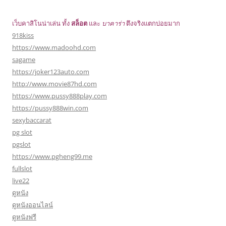
เว็บคาสิโนน่าเล่น ทั้ง
สล็อต
และ
บาคาร่า
ตึงจริงแตกบ่อยมาก
918kiss
https://www.madoohd.com
sagame
https://joker123auto.com
http://www.movie87hd.com
https://www.pussy888play.com
https://pussy888win.com
sexybaccarat
pg slot
pgslot
https://www.pgheng99.me
fullslot
live22
ดูหนัง
ดูหนังออนไลน์
ดูหนังฟรี